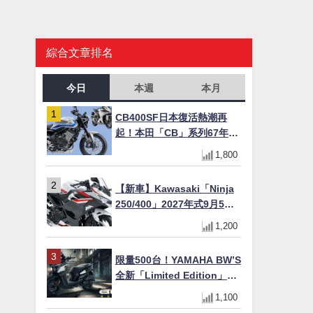
綜合文章排名
今日
本週
本月
CB400SF日本復活熱潮再
起！本田「CB」系列67年傳
奇解密 與CBR差異一次搞懂
1,800
【新車】Kawasaki「Ninja
250/400」2027年式9月5日
日本發售！新塗裝登場×價格
1,200
不變×輔助滑動式離合器
×LED頭燈標配
限量500台！YAMAHA BW’S
全新「Limited Edition」都
市探索限定色 GOOPiMADE
1,100
聯名包同步登場