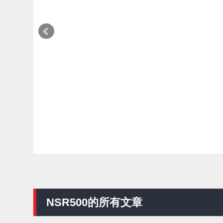
編輯部推薦
車輛改裝零件
2026最新 CB1000F 人氣TOP10改裝特
輯｜r's gear鈦合金排氣管、OHLINS
TTX後避震、HONDA頭燈整流罩
Webike台灣編輯部
2026年08月06日
NSR500的所有文章