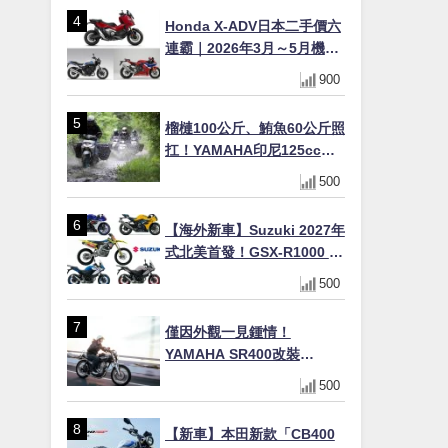
Honda X-ADV日本二手價六
連霸｜2026年3月～5月機車
轉售排行榜 CBR1000RR-R
900
FIREBLADE SP首度躋身前
十
榴槤100公斤、鮪魚60公斤照
扛！YAMAHA印尼125cc速
克達Gear Ultima 2740公里
500
耐操實測
【海外新車】Suzuki 2027年
式北美首發！GSX-R1000 40
週年紀念×SV-7GX新款跨界
500
車×RM-Z450 Ken Roczen
冠軍套件
僅因外觀一見鍾情！
YAMAHA SR400改裝
Tracker風格｜ 女車主的機車
500
人生蛻變記
【新車】本田新款「CB400