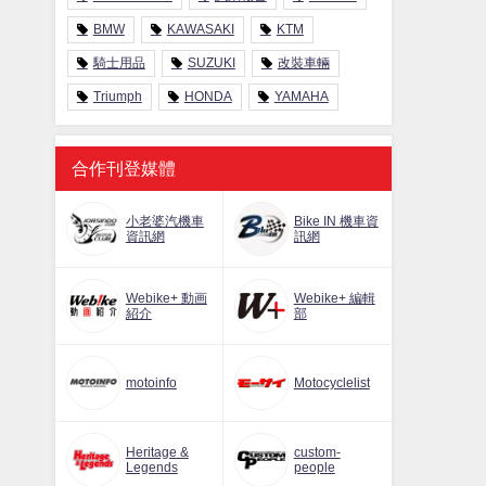
BMW
KAWASAKI
KTM
騎士用品
SUZUKI
改裝車輛
Triumph
HONDA
YAMAHA
合作刊登媒體
小老婆汽機車
Bike IN 機車資
資訊網
訊網
Webike+ 動画
Webike+ 編輯
紹介
部
motoinfo
Motocyclelist
Heritage &
custom-
Legends
people