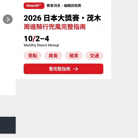
編輯部推薦
新車介紹
SUZUKI
編輯
UZUKI 2027年式 Burgman 400 ABS
其實很
發表！8/18日本上市、支援E10汽油 售
專用軸
98萬100日圓
Webike編輯部
栗田
026年08月06日
2026年0