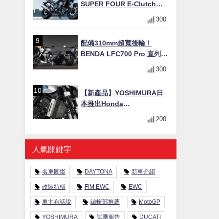
SUPER FOUR E-Clutch」
99萬8800日圓上市 8/21登場
300
新設計直列四缸引擎58匹馬
力動力升級
配備310mm超寬後輪！
BENDA LFC700 Pro 直列四
缸巡航車挑戰歐洲市場
300
【新產品】YOSHIMURA日
本推出Honda
CB1000F/CB1000 HORNET
200
專用水箱護網，六角網紋設
計質感升級
人氣關鍵字
名車圖鑑
DAYTONA
新車介紹
改裝特輯
FIM EWC
EWC
車主有話說
編輯部推薦
MotoGP
YOSHIMURA
試乘報告
DUCATI