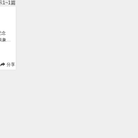
1~1篇
紀念
表象
分享