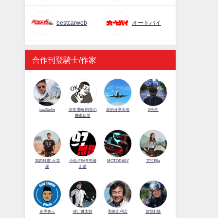
bestcarweb
オートバイ
合作刊登騎士/作家
LeeBerlin
安筌運轉 阿筌の
展的分享天地
G先生
機車日常
第四維度-火花
小魚-97MR究極
MOTODAILY
艾兒Elle
羅
山道
佐川健太郎
克里夫三
和歌山利宏
賀曾利隆