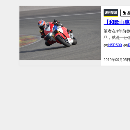
摩托新聞
【和歌山專
筆者在4年前參
品，就是一份
徵。 鈦合金是賽車最基本的零件 就算是市售車款，高性能引擎的進、排汽門及活塞連桿採用
NSR500
鈦合金製造的
2019年09月05