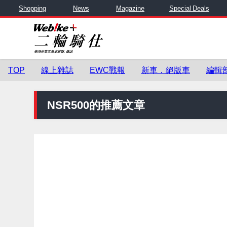
Shopping
News
Magazine
Special Deals
TOP
線上雜誌
EWC戰報
新車．絕版車
編輯
NSR500的推薦文章
零件與用品