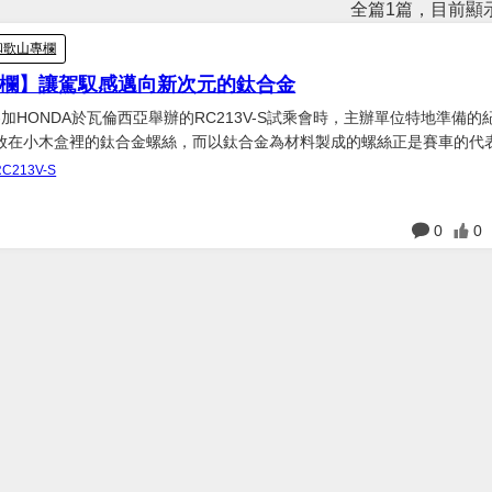
全篇1篇，目前顯示
和歌山專欄
欄】讓駕馭感邁向新次元的鈦合金
加HONDA於瓦倫西亞舉辦的RC213V-S試乘會時，主辦單位特地準備的
放在小木盒裡的鈦合金螺絲，而以鈦合金為材料製成的螺絲正是賽車的代
RC213V-S
例子也絕非罕見，因為鈦合金不只重量是鋼鐵的三分之二而...
日
0
0