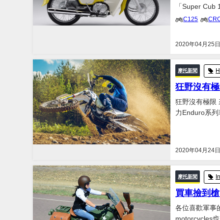
「Super Cu
裝，並公布將在5月
C125
CR
2020年04月25
H
摩托新聞
狂野沒有極限
狂野沒有極限
力Enduro系
內部細節上卻有諸多不同。 FE全車系有著相同
主車架，經鐳射
2020年04月24
I
摩托新聞
買車撿到槍！In
各位喜歡軍事的
motorcycles也交出了一份另