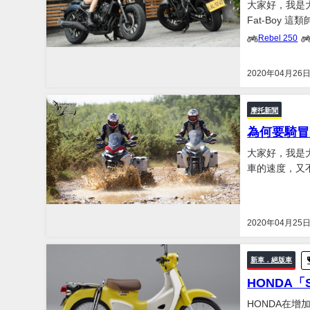
大家好，我是
Fat-Boy
Davidso
Rebel 250
界的本田，同樣
2020年04月26
摩托新聞
為何要騎冒
大家好，我是大
車的速度，又
的人對這類車型趨之若鶩？ 自從 BMW 在達卡拉
本以單缸越野車
2020年04月25
新車．絕版車
HONDA「S
HONDA在增加