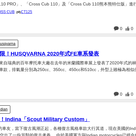
b 110 PRO」、「Cross Cub 110」及「Cross Cub 110熊本熊特仕版」
22日（五）推出「Super Cub 110」、「Super Cub 110...
OSS CUB
CT125
日
0
0
usqvarna
！HUSQVARNA 2020年式FE車系發表
 來自瑞典的百年摩托車大廠在去年的米蘭國際車展上發表了2020年式的
列車款，排氣量分別為250cc、350cc、450cc和510cc，外型上雖極為相
的車架及懸吊系統，採用液壓成型的鉬鉻合金
切割和機械手臂焊接確保車架的...
日
0
0
ndian
dina「Scout Military Custom」
車友，當下復古風潮正起，各種復古風格車款大行其道，現在美國的Indi
類的復古考卷。 由於美國軍方與Indian motorcycles已經合作近百