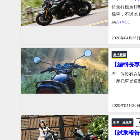
雖然打檔車類
檔車，不過以 
說?如果對於 
KYMCO
水冷 V 型雙
2020年04月26
摩托新聞
【編輯長專
有一位沒有在
「摩托車是這
宣傳口號來看
2020年04月26
新車．絕版車
【試乘報告】