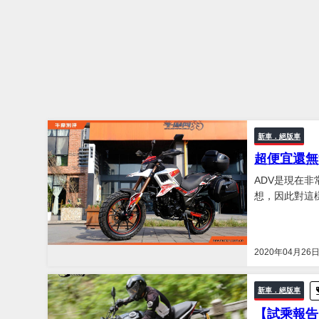
新車．絕版車
超便宜還無法
ADV是現在
想，因此對這
款呢？小編的答
銀鋼鐵拳最初
2020年04月26
新車．絕版車
【試乘報告】