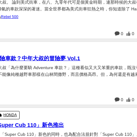
大叔。 論到美式街車，在八、九零年代可是個黃金時期，連那時候的大叔
 這類帥氣的車款深深的著迷。當全世界都為美式街車狂熱之時，你知道除了 Harl
n 之外，日本四大車廠都有推出類似的美式機車車款來搶攻這廣大的市場，而
Rebel 500
也沒有放過這塊大餅。 相較於...
日
0
0
險車款？中年大叔的冒險夢 Vol.1
叔「為什麼要騎 Adventure 車款？」這種看似又大又笨重的車款，既
不能像純種越野車那樣在山林間撒野，而且價格高昂。但，為何還是有越
力賽中引入了 GS 車系而且成績還不錯後，原
款為主的日本車廠，開始發展多汽缸車款...
日
0
0
HONDA
uper Cub 110」新色推出
「Super Cub 110」新色的同時，也為配合法規針對「Super Cub 110