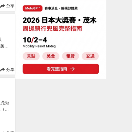
分享
以
及製造
分享
只是短
早在