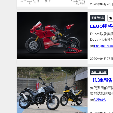
2020年04月28
零件與用品
LEGO即將推
Ducati以及
Ducati代
技術等方面提供大人與小孩一種刺激
Panigale V4
月1...
2020年04月27
新車．絕版車
【試乘報告】
你們要看的三陽
暫的試駕體驗但亮點頗多
然冒險車款的
試乘報告
2017年曝光、