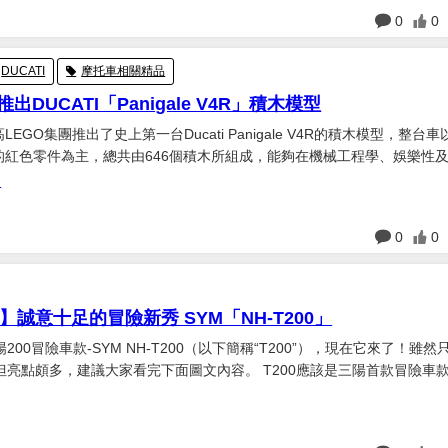
日
0
0
DUCATI
摩托車相關精品
出DUCATI「Panigale V4R」積木模型
樂高LEGO集團推出了史上第一台Ducati Panigale V4R的積木模型，整台車
表性的紅色零件為主，總共由646個積木所組成，能夠在機械工程學、娛樂性
的遊玩體驗。 Ducati Panigale V4R LEGO Technic將從6
R
日
0
0
誠意十足的冒險新秀 SYM「NH-T200」
200冒險車款-SYM NH-T200（以下簡稱“T200”），現在它來了！雖然
，建議大家看完下面圖文內容。 T200應該是三陽首款冒險車款（雖
概念已經被玩壞），官方定位是一台輕量級多功能越野冒險車款。T200最
2018年的時候已經陸續在國外市...