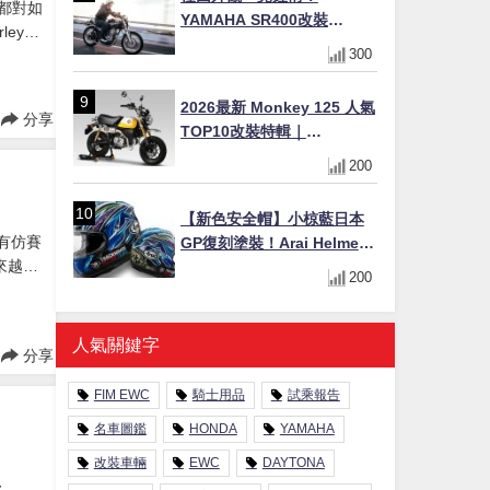
都對如
YAMAHA SR400改裝
ey-
Tracker風格｜ 女車主的機車
300
身為世
人生蛻變記
2026最新 Monkey 125 人氣
分享
TOP10改裝特輯｜
YOSHIMURA合法認證排氣
200
管、OHLINS後避震、OVER
Racing防倒球
【新色安全帽】小椋藍日本
沒有仿賽
GP復刻塗裝！Arai Helmet
來越多
推出 RX-7X OGURA
200
TRACKHOUSE 限量發售
（日本限定）
人氣關鍵字
分享
FIM EWC
騎士用品
試乘報告
名車圖鑑
HONDA
YAMAHA
改裝車輛
EWC
DAYTONA
」、