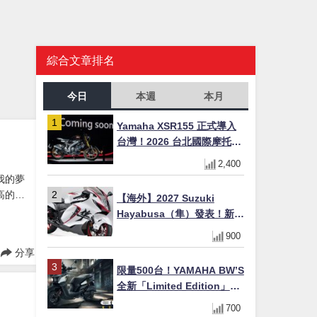
綜合文章排名
今日
本週
本月
Yamaha XSR155 正式導入
台灣！2026 台北國際摩托車
展亮相，70 週年紀念版
2,400
YZF-R 系列限量追加販售
我的夢
高的車
【海外】2027 Suzuki
Hayabusa（隼）發表！新增
Special Edition 特仕版，全
900
新珍珠白塗裝與專屬配備登
分享
場
限量500台！YAMAHA BW’S
全新「Limited Edition」都
市探索限定色 GOOPiMADE
700