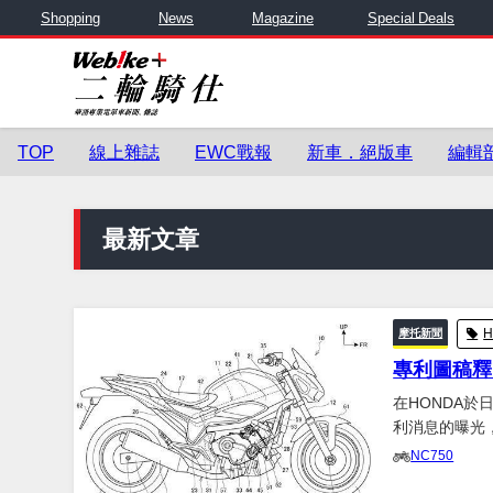
Shopping
News
Magazine
Special Deals
TOP
線上雜誌
EWC戰報
新車．絕版車
編輯
最新文章
摩托新聞
專利圖稿釋
在HONDA
利消息的曝光，近日日
新設計的引擎
NC750