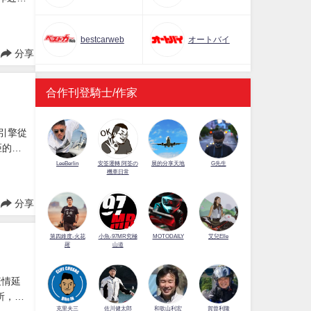
款紀念車
bestcarweb
オートバイ
分享
合作刊登騎士/作家
現引擎從
距的對
LeeBerlin
安筌運轉 阿筌の
展的分享天地
G先生
機車日常
分享
第四維度-火花
小魚-97MR究極
MOTODAILY
艾兒Elle
羅
山道
疫情延
所，或
佐川健太郎
克里夫三
和歌山利宏
賀曾利隆