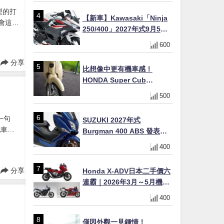
聯名包同步登場
型的打
【新車】Kawasaki「Ninja
麼會這樣
250/400」2027年式9月5日
車，搭配
日本發售！新塗裝登場×價格
600
不變×輔助滑動式離合器
×LED頭燈標配
分享
比想像中更有機車感！
HONDA Super Cub
110【Webike愛車精選】
500
一句
SUZUKI 2027年式
托車的
Burgman 400 ABS 發表！
意思，
8/18日本上市、支援E10汽油
400
售價98萬100日圓
分享
Honda X-ADV日本二手價六
連霸｜2026年3月～5月機車
轉售排行榜 CBR1000RR-R
400
FIREBLADE SP首度躋身前
十
僅因外觀一見鍾情！