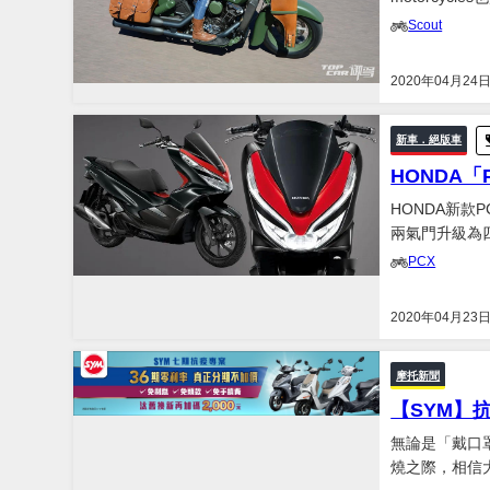
年，為了紀念雙方
Scout
型，今...
2020年04月24
新車．絕版車
HONDA「
HONDA新款
兩氣門升級為
手-YAMAHA NMAX 155帶
PCX
利包括了四氣門
2020年04月23
摩托新聞
【SYM】
無論是「戴口罩
燒之際，相信