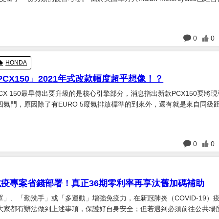
良好的合作關係，Indian motorcycles使用Scout為基礎開發出了多
日
0
0
HONDA
PCX150」2021年式改款幅度超乎想像！？
PCX 150最早傳出要升級的是核心引擎部分，消息指出新款PCX150要將
四氣門，原因除了有EURO 5廢氣排放標準的到來外，還有就是來自同級
來的壓力。 HONDA在去年也陸續申請了相關的引擎專利，新的專
引擎、可變氣門技術、新...
日
0
0
抗疫專案省錢部署！真正36期零利率再享汰舊加碼補助
」、「勤洗手」或「多運動」增強免疫力，在新冠肺炎（COVID-19）
大家都有辦法做到上述事項，保護好自身安全；但若遇到必須前往公共場