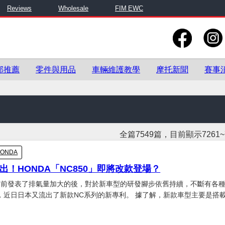
Reviews
Wholesale
FIM EWC
部推薦
零件與用品
車輛維護教學
摩托新聞
賽事
全篇7549篇，目前顯示7261~
HONDA
出！HONDA「NC850」即將改款登場？
於日前發表了排氣量加大的後，對於新車型的研發腳步依舊持續，不斷有各
本又流出了新款NC系列的新專利。 據了解，新款車型主要是搭載了全
，新款引擎的DCT系統位置有所調整，至於新設計的DCT系統究竟有哪些
得等後續消息才能更清楚。 通過GIF檔對比可以發現，這...