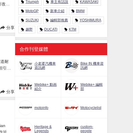
Triumph
車主有話說
KAWASAKI
進行改
MotoGP
新車介紹
BMW
SUZUKI
編輯部推薦
YOSHIMURA
分享
越野
DUCATI
KTM
合作刊登媒體
林道耐
小老婆汽機車
Bike IN 機車資
似但引擎
資訊網
訊網
Webike+ 動画
Webike+ 編輯
紹介
部
分享
motoinfo
Motocyclelist
an
Heritage &
custom-
Legends
people