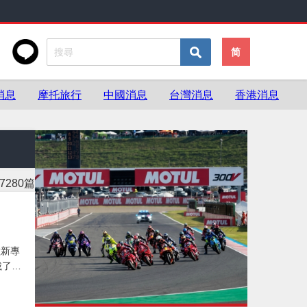
简
消息
摩托旅行
中國消息
台灣消息
香港消息
7280篇
種新專
提升還