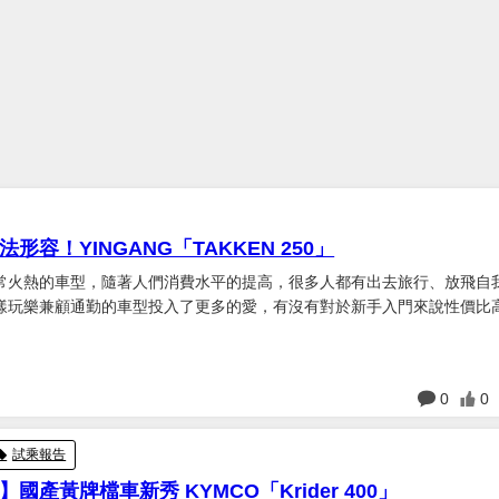
形容！YINGANG「TAKKEN 250」
非常火熱的車型，隨著人們消費水平的提高，很多人都有出去旅行、放飛自
樣玩樂兼顧通勤的車型投入了更多的愛，有沒有對於新手入門來說性價比
案是有！它就是享有入門級硬派輕量化冒險車款之稱的銀鋼鐵拳。 外觀配置
是一款出口到歐洲的車型，據說是銷量挺好，經過了幾年的實...
日
0
0
試乘報告
國產黃牌檔車新秀 KYMCO「Krider 400」