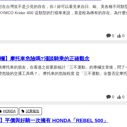
型在台灣並不是少見的存在，你 / 妳可以看見來自日、歐、美各種不同類
KYMCO Krider 400 這類型的打檔車來說，算是較為稀有的存在。為什
KYMCO 產品線較為熟悉的車友，大概會記得 Venox 這款美式嬉皮打檔
缸引擎與低矮的座椅，替國...
日
0
0
欄】摩托車危險嗎?淺談騎乘的正確觀念
騎摩托車的朋友，在看過之前重新檢討「三不運動」的專欄文章後，問了
麼危險的交通工具嗎？」 摩托車的危險程度 從「三不運動」全盤否定摩
，那位朋友自然會覺得摩托車非常危險，而他這句話也暗藏著一種批判的
那就是「既然這麼危險為什麼還要騎？」 筆者在被問到的當下突然詞窮，因為雖...
日
0
0
HONDA
試乘報告
平價與好騎一次擁有 HONDA「REBEL 500」