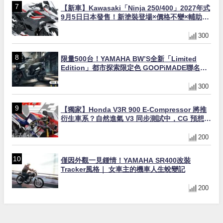
【新車】Kawasaki「Ninja 250/400」2027年式
9月5日日本發售！新塗裝登場×價格不變×輔助滑
動式離合器×LED頭燈標配
300
限量500台！YAMAHA BW’S全新「Limited
Edition」都市探索限定色 GOOPiMADE聯名包
同步登場
300
【獨家】Honda V3R 900 E-Compressor 將推
衍生車系？自然進氣 V3 同步測試中，CG 預想曝
光！
200
僅因外觀一見鍾情！YAMAHA SR400改裝
Tracker風格｜ 女車主的機車人生蛻變記
200