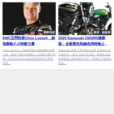
賽事消息
新車．絕版車
EWC五問快答Chris Leesch，劍
2025 Kawasaki Z650RS換新
指斯帕八小時耐力賽
裝，全新黑色和綠色同時換上舊
款油箱徽章！
Chris Leesch，FIM世界耐力錦標賽的領軍
Kawasaki 為旗下熱門復古街車 Z650RS 注
人物，將在下個月的斯帕八小時耐力賽中亮
入新活力，推出 2025 年式樣！新車款在規
相，這位Superstock級別冠軍的有力爭奪
格和配備上維持原有水準，但增添了吸睛的
者將...
黑綠...