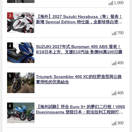
1,000
【海外】2027 Suzuki Hayabusa（隼）發表！
新增 Special Edition 特仕版，全新珍珠白塗裝
與專屬配備登場
700
SUZUKI 2027年式 Burgman 400 ABS 發表！
8/18日本上市、支援E10汽油 售價98萬100日圓
400
Triumph Scrambler 400 XC的狂野造型與公路
實用性的完美結合
400
【海外試騎】符合 Euro 5+ 的夢幻二行程！VINS
Duecinquanta 登陸日本：前法拉利工程師打
造、碳纖維單體車架與 250cc 雙曲軸 V 雙全解
析
300