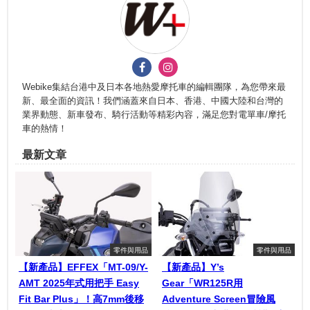
Webike集結台港中及日本各地熱愛摩托車的編輯團隊，為您帶來最
新、最全面的資訊！我們涵蓋來自日本、香港、中國大陸和台灣的
業界動態、新車發布、騎行活動等精彩內容，滿足您對電單車/摩托
車的熱情！
最新文章
零件與用品
零件與用品
【新產品】EFFEX「MT-09/Y-
【新產品】Y’s
AMT 2025年式用把手 Easy
Gear「WR125R用
Fit Bar Plus」！高7mm後移
Adventure Screen冒險風