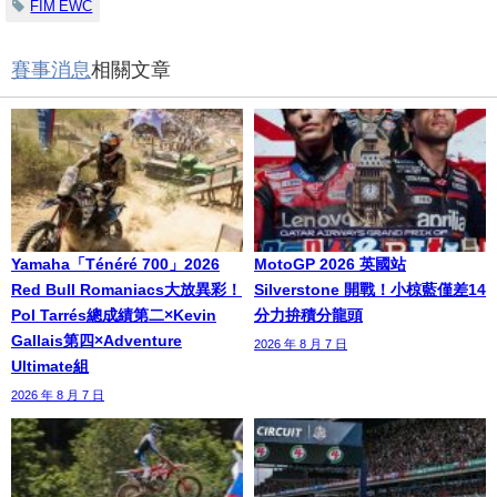
FIM EWC
賽事消息
相關文章
Yamaha「Ténéré 700」2026
MotoGP 2026 英國站
Red Bull Romaniacs大放異彩！
Silverstone 開戰！小椋藍僅差14
Pol Tarrés總成績第二×Kevin
分力拚積分龍頭
Gallais第四×Adventure
2026 年 8 月 7 日
Ultimate組
2026 年 8 月 7 日