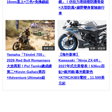
16mm直上×三色×免換線組
鏡」！仿拉力塔頭燈防護骨架
×大型防風×越野變身冒險旅行
車
賽事消息
新車．絕版車
Yamaha「Ténéré 700」
【海外新車】
2026 Red Bull Romaniacs
Kawasaki「Ninja ZX-6R」
大放異彩！Pol Tarrés總成績
2027年式北美發表！636cc四
第二×Kevin Gallais第四
缸×銀河銀/暮光藍新色
×Adventure Ultimate組
×KTRC/KIBS電控，11,599美
元起