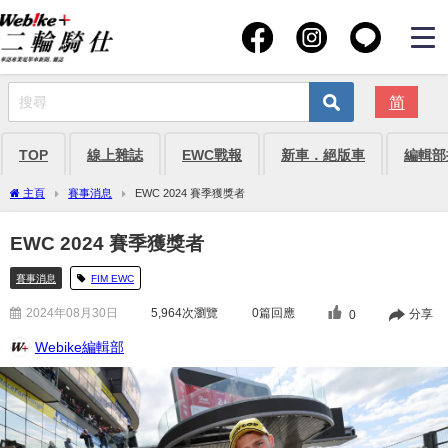
简
TOP
線上雜誌
EWC戰報
新車．絕版車
編輯部
主頁
賽事消息
EWC 2024 賽季獲獎者
EWC 2024 賽季獲獎者
賽事消息
FIM EWC
2024年08月30日
5,964
次瀏覽
0篇回應
分享
0
Webike編輯部