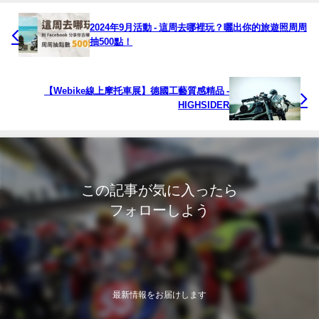
2024年9月活動 - 這周去哪裡玩？曬出你的旅遊照周周
抽500點！
【Webike線上摩托車展】德國工藝質感精品 -
HIGHSIDER
この記事が気に入ったら
フォローしよう
最新情報をお届けします