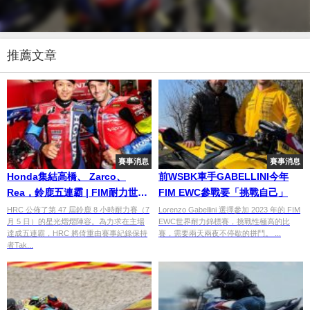
推薦文章
賽事消息
賽事消息
Honda集結高橋、 Zarco、
前WSBK車手GABELLINI今年
Rea，鈴鹿五連霸 | FIM耐力世界
FIM EWC參戰要「挑戰自己」
錦標賽
HRC 公佈了第 47 屆鈴鹿 8 小時耐力賽（7
Lorenzo Gabellini 選擇參加 2023 年的 FIM
月 5 日）的星光熠熠陣容。為力求在主場
EWC世界耐力錦標賽，挑戰性極高的比
達成五連霸，HRC 將倚重由賽事紀錄保持
賽，需要兩天兩夜不停歇的拼鬥。 ...
者Tak...