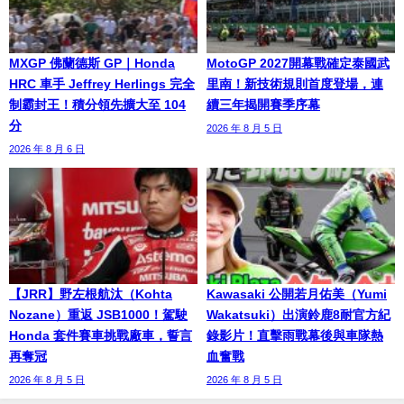
MXGP 佛蘭德斯 GP｜Honda
MotoGP 2027開幕戰確定泰國武
HRC 車手 Jeffrey Herlings 完全
里南！新技術規則首度登場，連
制霸封王！積分領先擴大至 104
續三年揭開賽季序幕
分
2026 年 8 月 5 日
2026 年 8 月 6 日
【JRR】野左根航汰（Kohta
Kawasaki 公開若月佑美（Yumi
Nozane）重返 JSB1000！駕駛
Wakatsuki）出演鈴鹿8耐官方紀
Honda 套件賽車挑戰廠車，誓言
錄影片！直擊雨戰幕後與車隊熱
再奪冠
血奮戰
2026 年 8 月 5 日
2026 年 8 月 5 日