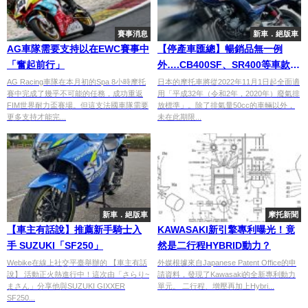
賽事消息
新車．絕版車
AG車隊需要支持以在EWC賽事中
【停產車匯總】暢銷品無一例
「奮起前行」
外….CB400SF、SR400等車款將
消失
AG Racing車隊在本月初的Spa 8小時摩托
日本的摩托車將從2022年11月1日起全面適
賽中完成了幾乎不可能的任務，成功重返
用「平成32年（令和2年，2020年）廢氣排
FIM世界耐力盃賽場。但這支法國車隊需要
放標準」。除了排氣量50cc的車輛以外，
更多支持才能完...
未在此期限...
新車．絕版車
摩托新聞
【車主有話說】推薦新手騎士入
KAWASAKI新引擎專利曝光！竟
手 SUZUKI「SF250」
然是二行程HYBRID動力？
Webike在線上社交平臺舉辦的 【車主有話
外媒根據來自Japanese Patent Office的申
說】 活動正火熱進行中！這次由「さらり~
請資料，發現了Kawasaki的全新專利動力
まさん」分享他與SUZUKI GIXXER
單元。 二行程、增壓再加上Hybri...
SF250...