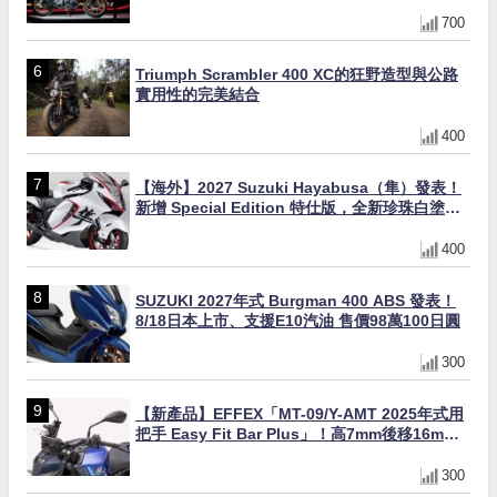
量追加販售
700
Triumph Scrambler 400 XC的狂野造型與公路
實用性的完美結合
400
【海外】2027 Suzuki Hayabusa（隼）發表！
新增 Special Edition 特仕版，全新珍珠白塗裝
與專屬配備登場
400
SUZUKI 2027年式 Burgman 400 ABS 發表！
8/18日本上市、支援E10汽油 售價98萬100日圓
300
【新產品】EFFEX「MT-09/Y-AMT 2025年式用
把手 Easy Fit Bar Plus」！高7mm後移16mm
直上×三色×免換線組
300