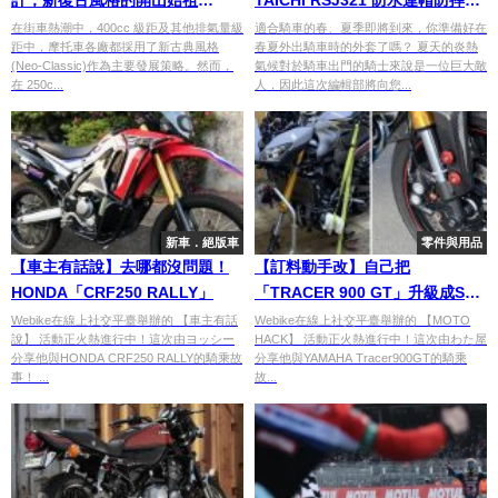
計，新復古風格的開山始祖
TAICHI RSJ321 防水連帽防摔外
HONDA JADE 400
套
在街車熱潮中，400cc 級距及其他排氣量級
適合騎車的春、夏季即將到來，你準備好在
距中，摩托車各廠都採用了新古典風格
春夏外出騎車時的外套了嗎？ 夏天的炎熱
(Neo-Classic)作為主要發展策略。然而，
氣候對於騎車出門的騎士來說是一位巨大敵
在 250c...
人，因此這次編輯部將向您...
新車．絕版車
零件與用品
【車主有話說】去哪都沒問題！
【訂料動手改】自己把
HONDA「CRF250 RALLY」
「TRACER 900 GT」升級成SP
版！
Webike在線上社交平臺舉辦的 【車主有話
Webike在線上社交平臺舉辦的 【MOTO
說】 活動正火熱進行中！這次由ヨッシー
HACK】 活動正火熱進行中！這次由わた屋
分享他與HONDA CRF250 RALLY的騎乘故
分享他與YAMAHA Tracer900GT的騎乘
事！ ...
故...