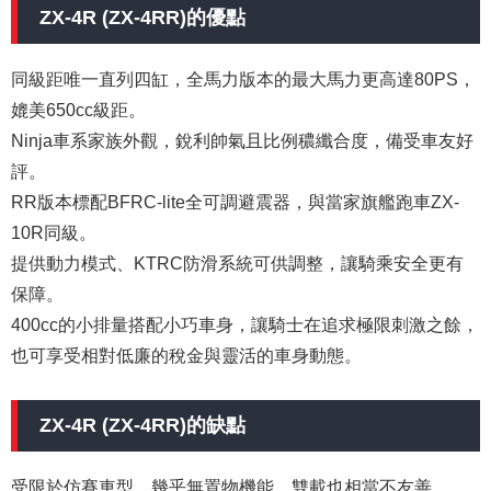
ZX-4R (ZX-4RR)的優點
同級距唯一直列四缸，全馬力版本的最大馬力更高達80PS，
媲美650cc級距。
Ninja車系家族外觀，銳利帥氣且比例穠纖合度，備受車友好
評。
RR版本標配BFRC-lite全可調避震器，與當家旗艦跑車ZX-
10R同級。
提供動力模式、KTRC防滑系統可供調整，讓騎乘安全更有
保障。
400cc的小排量搭配小巧車身，讓騎士在追求極限刺激之餘，
也可享受相對低廉的稅金與靈活的車身動態。
ZX-4R (ZX-4RR)的缺點
受限於仿賽車型，幾乎無置物機能，雙載也相當不友善。