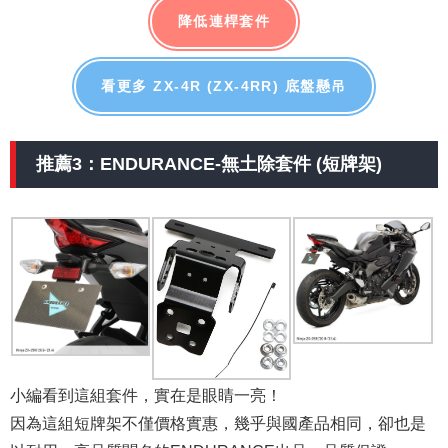
降低連桿套件
看更多 ZX-4R (ZX-4RR) 底盤懸吊
推薦3：ENDURANCE-無土除套件 (短牌架)
小編看到這組套件，實在是眼睛一亮！
因為這組短牌架不僅價格實惠，幾乎與國產品相同，卻也是