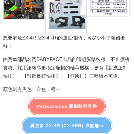
想要解放ZX-4R (ZX-4RR)的運動性能，肯定少不了腳踏後
移！
由賽車部品名門BABYFACE出品的這組腳踏後移，不止價格
實惠、採用讓腳感更穩定順暢的軸承機構，更有【對應正打
快排】、【對應反打快排】、【無快排】三種版本可選。
顏色則有黑色、金色二種～
Performance 腳踏後移套件
看更多 ZX-4R (ZX-4RR) 底盤懸吊