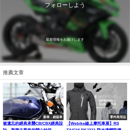
フォローしよう
最新情報をお届けします
推薦文章
新車．絕版車
零件與用品
被遺忘的經典承襲CB/CBX經典設
【Webike線上摩托車展】RS