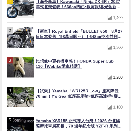
【海外新車】Kawasaki「Ninja ZX-6R」2027
年式北美發表！636cc四缸×銀河銀/暮光藍新色
×KTRC/KIBS電控，11,599美元起
1,400
【新車】Royal Enfield「BULLET 650」8月27
日日本發售（98萬日圓～）！648cc空冷並列雙
缸×虎眼指示燈×砲筒黑/戰艦藍兩色
1,300
比想像中更有機車感！HONDA Super Cub
110【Webike愛車精選】
1,200
【試乘】Yamaha「WR125R Low」座高降低
70mm！Y’s Gear低座高座墊×低座高連桿×腳踏
著地感大幅改善，越野初學者推薦
1,100
Yamaha XSR155 正式導入台灣！2026 台北國
際摩托車展亮相，70 週年紀念版 YZF-R 系列限