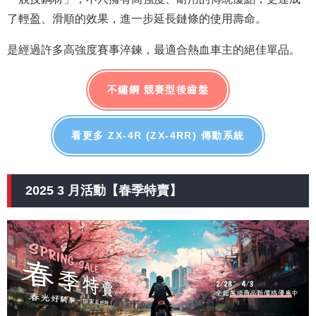
了輕盈、滑順的效果，進一步延長鏈條的使用壽命。
是經過許多高強度賽事淬鍊，最適合熱血車主的絕佳單品。
不鏽鋼 競賽型後齒盤
看更多 ZX-4R (ZX-4RR) 傳動系統
2025 3 月活動【春季特賣】