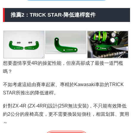
推薦2：TRICK STAR-降低連桿套件
想要盡情享受4R的操駕性能，但座高卻成了最後一道門檻
嗎？
不如考慮這組由賽車起家、專精於Kawasaki車款的TRICK
STAR所推出的降低連桿。
針對ZX-4R (ZX-4RR)設計(25R無法安裝)，不只能有效降低
約2公分的座椅高度，更不需要換裝短側柱，相當划算、實用
～