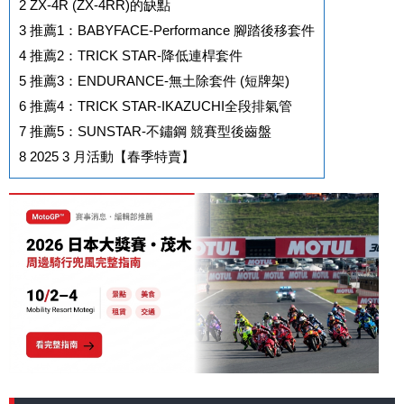
2
ZX-4R (ZX-4RR)的缺點
3
推薦1：BABYFACE-Performance 腳踏後移套件
4
推薦2：TRICK STAR-降低連桿套件
5
推薦3：ENDURANCE-無土除套件 (短牌架)
6
推薦4：TRICK STAR-IKAZUCHI全段排氣管
7
推薦5：SUNSTAR-不鏽鋼 競賽型後齒盤
8
2025 3 月活動【春季特賣】