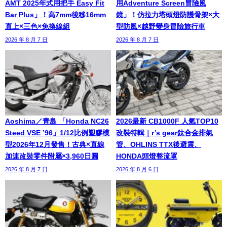
AMT 2025年式用把手 Easy Fit
用Adventure Screen冒險風
Bar Plus」！高7mm後移16mm
鏡」！仿拉力塔頭燈防護骨架×大
直上×三色×免換線組
型防風×越野變身冒險旅行車
2026 年 8 月 7 日
2026 年 8 月 7 日
Aoshima／青島 「Honda NC26
2026最新 CB1000F 人氣TOP10
Steed VSE ’96」1/12比例塑膠模
改裝特輯｜r’s gear鈦合金排氣
型2026年12月發售！古典×直線
管、OHLINS TTX後避震、
加速改裝零件附屬×3,960日圓
HONDA頭燈整流罩
2026 年 8 月 7 日
2026 年 8 月 6 日