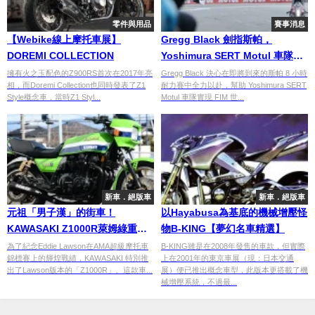
零件與用品
賽事消息
【Webike線上摩托車展】
Gregg Black 劍指斯帕，
DOREMI COLLECTION
Yoshimura SERT Motul 車隊力
爭 EWC 三連勝
擁有火之玉配色的Z900RS首次在2017年亮
Gregg Black 決心在即將到來的斯帕 8 小時
相，而Doremi Collection也同時發表了Z1
耐力賽中全力以赴，幫助 Yoshimura SERT
Style概念車，當時Z1 Styl...
Motul 車隊實現 FIM 世...
新車．絕版車
新車．絕版車
元祖「男子漢」的街車！
以Hayabusa為基底的機械增壓怪
KAWASAKI Z1000R萊姆綠重現
物B-KING【夢幻名車精選】
Eddie Lawson奪冠戰駒
為了紀念Eddie Lawson在AMA超級摩托車
B-KING雖是在2008年發售的車款，但實際
錦標賽上的輝煌戰績，KAWASAKI 特別推
上在2001年的東京車展（現：日本交通
出了Lawson版本的「Z1000R」。這款車...
展）便已推出概念車型，此版本更搭載了機
械增壓系統，不過最...