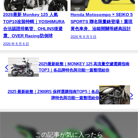
2026最新 Monkey 125 人氣
Honda Motocompo × SEIKO 5
TOP10改裝特輯｜YOSHIMURA
SPORTS 聯名限量錶登場！重現
合法認證排氣管、OHLINS後避
黃色車身、油箱開關等經典設計
震、OVER Racing防倒球
2026 年 8 月 5 日
2026 年 8 月 6 日
2025最新統整｜MONKEY 125 高流量空濾選購指南
TOP3｜各品牌特色與功能一篇整理給你
2025 最新統整｜Z900RS 保桿選購指南TOP5｜各品
牌特色與功能一篇整理給你
この記事が気に入ったら