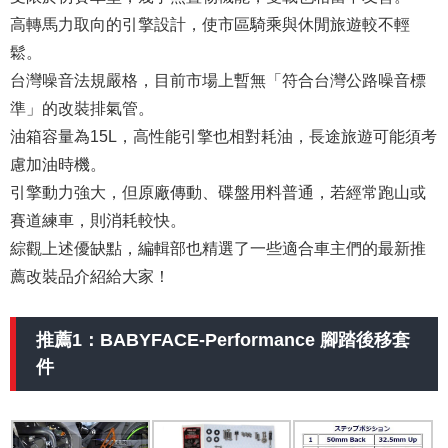
高轉馬力取向的引擎設計，使市區騎乘與休閒旅遊較不輕
鬆。
台灣噪音法規嚴格，目前市場上暫無「符合台灣公路噪音標
準」的改裝排氣管。
油箱容量為15L，高性能引擎也相對耗油，長途旅遊可能須考
慮加油時機。
引擎動力強大，但原廠傳動、碟盤用料普通，若經常跑山或
賽道練車，則消耗較快。
綜觀上述優缺點，編輯部也精選了一些適合車主們的最新推
薦改裝品介紹給大家！
推薦1：BABYFACE-Performance 腳踏後移套
件