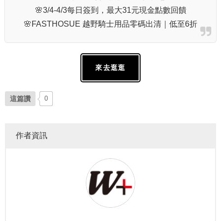
🌸3/4-4/3每日簽到，最大31元現金點數回饋
🌸FASTHOSUE 越野騎士用品零碼出清｜低至6折
來去逛逛
這篇讚
0
作者資訊