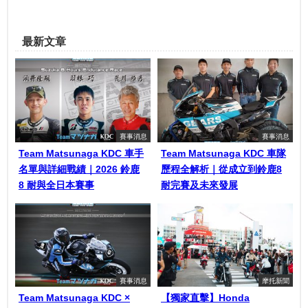
最新文章
賽事消息
賽事消息
Team Matsunaga KDC 車手
Team Matsunaga KDC 車隊
名單與詳細戰績｜2026 鈴鹿
歷程全解析｜從成立到鈴鹿8
8 耐與全日本賽事
耐完賽及未來發展
賽事消息
摩托新聞
Team Matsunaga KDC ×
【獨家直擊】Honda