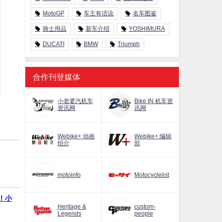
MotoGP
车主有话说
名车图鉴
骑士用品
新车介绍
YOSHIMURA
DUCATI
BMW
Triumph
合作刊登媒体
小老婆汽机车
Bike IN 机车资
资讯网
讯网
Webike+ 动画
Webike+ 编辑
绍介
部
motoinfo
Motocyclelist
战！小
Heritage &
custom-
Legends
people