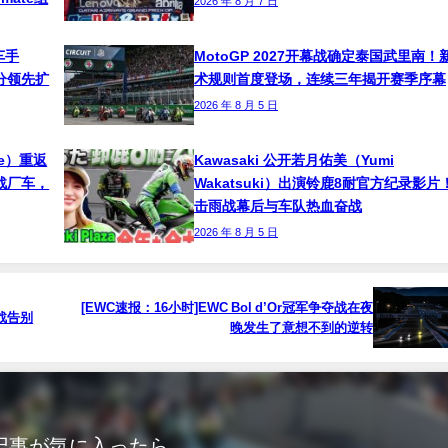
2026 年 8 月 7 日
车手
MotoGP 2027开幕战确定泰国武里南！
！积分领先扩
术规则首度登场，连续三年揭开赛季序幕
2026 年 8 月 5 日
ne）重返
Kawasaki 公开若月佑美（Yumi
挑战厂车，
Wakatsuki）出演铃鹿8耐官方纪录影片
击雨战幕后与车队热血奋战
2026 年 8 月 5 日
[EWC速报：16小时]EWC Bol d’Or冠军争夺战在夜
一战告别
晚发生了意想不到的逆转
记事が気に入ったら