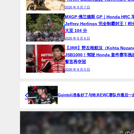
2026 年 8 月 7 日
MXGP 佛兰德斯 GP｜Honda HRC 
Jeffrey Herlings 完全制霸封王
大至 104 分
2026 年 8 月 6 日
【JRR】野左根航汰（Kohta Noza
JSB1000！驾驶 Honda 套件赛车
誓言再夺冠
2026 年 8 月 5 日
Guintoli准备好了与铃木EWC赛队作最后
この