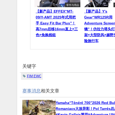
零件与用品
【新产品】EFFEX“MT-
【新产品】Y’s
09/Y-AMT 2025年式用把
Gear“WR125R用
手 Easy Fit Bar Plus”！
Adventure Scr
高7mm后移16mm直上×三
镜”！仿拉力塔头
色×免换线组
架×大型防风×越野
险旅行车
关键字
FIM EWC
赛事消息
相关文章
Yamaha“Ténéré 700”2026 Red Bul
Romaniacs大放异彩！Pol Tarré
×Kevin Gallais第四×Adventure Ul