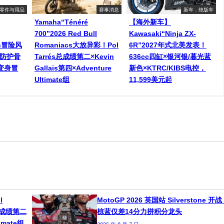
零件与用品
赛事消息
新车．绝版车
Yamaha“Ténéré
【海外新车】
700”2026 Red Bull
Kawasaki“Ninja ZX-
een冒险风
Romaniacs大放异彩！Pol
6R”2027年式北美发表！
灯防护骨
Tarrés总成绩第二×Kevin
636cc四缸×银河银/暮光蓝
变身冒
Gallais第四×Adventure
新色×KTRC/KIBS电控，
Ultimate组
11,599美元起
l
MotoGP 2026 英国站 Silverstone 开
s总成绩第二
椋蓝仅差14分力拼积分龙头
timate组