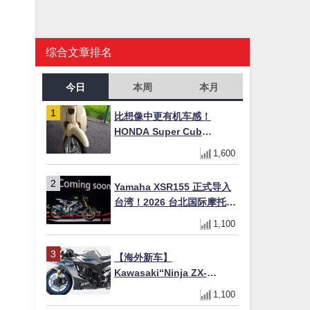
综合文章排名
今日
本周
本月
比想像中更有机车感！
HONDA Super Cub
110【Webike爱车精选】
1,600
Yamaha XSR155 正式导入
台湾！2026 台北国际摩托车
展亮相，70 周年纪念版
1,100
YZF-R 系列限量追加贩售
【海外新车】
Kawasaki“Ninja ZX-
6R”2027年式北美发表！
1,100
636cc四缸×银河银/暮光蓝新