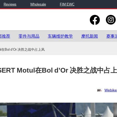
Reviews
Wholesale
FIM EWC
部推荐
零件与用品
车辆维护教学
摩托新闻
赛事
tul在Bol d’Or 决胜之战中占上风
SERT Motul在Bol d’Or 决胜之战中占
Webi