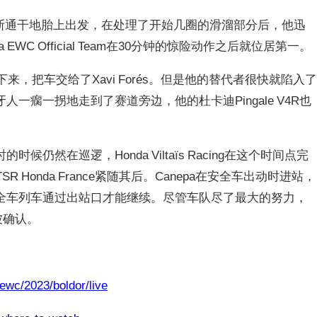
地布里吉斯通干地胎上出发，在处理了开始几圈的滑溜部分后，他迅
ha EWC Official Team在30分钟的惊险动作之后就位居第一。
下来，把车交给了Xavi Forés。但是他的替代者很快就陷入
一瘸一拐地走到了赛道旁边，他的杜卡迪Pingale V4R也
然在巡逻，Honda Viltaïs Racing在这个时间点完
.C. TSR Honda France紧随其后。Canepa在安全车出动时进站，
全车列车通过出站口才能继续。尽管车队尽了最大的努力，
分时被确认。
e/ewc/2023/boldor/live