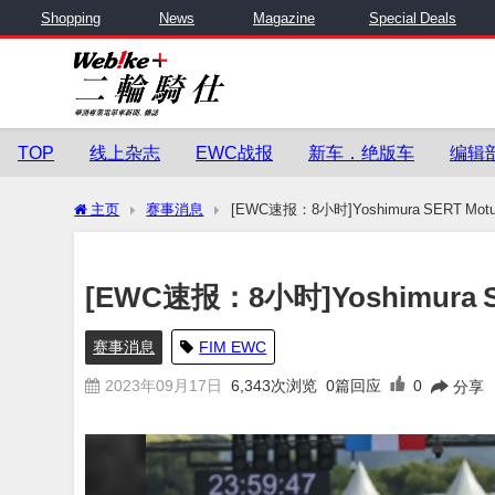
Shopping
News
Magazine
Special Deals
TOP
线上杂志
EWC战报
新车．绝版车
编辑
主页
赛事消息
[EWC速报：8小时]Yoshimura SERT Mo
[EWC速报：8小时]Yoshimura 
赛事消息
FIM EWC
2023年09月17日
6,343
次浏览
0篇回应
0
分享