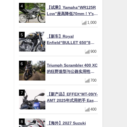
色×KTRC/KIBS电控，
【试乘】Yamaha“WR125R
11,599美元起
Low”座高降低70mm！Y’s
Gear低座高座垫×低座高连杆
1,000
×脚踏着地感大幅改善，越野
了
初学者推荐
【新车】Royal
Enfield“BULLET 650”8月
27日日本发售（98万日圆
900
～）！648cc空冷并列双缸×
虎眼指示灯×砲筒黑/战舰蓝两
Triumph Scrambler 400 XC
色
的狂野造型与公路实用性的
完美结合
700
【新产品】EFFEX“MT-09/Y-
AMT 2025年式用把手 Easy
Fit Bar Plus”！高7mm后移
400
16mm直上×三色×免换线组
【海外】2027 Suzuki