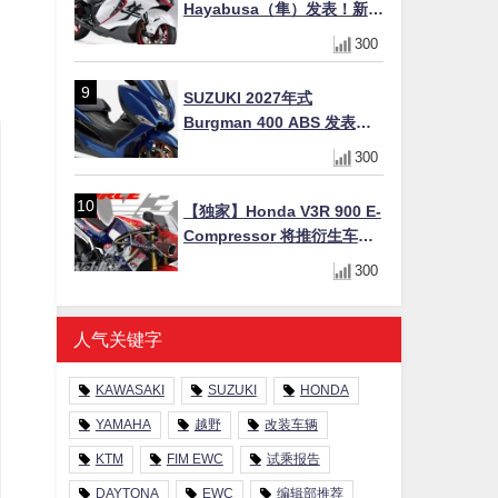
Hayabusa（隼）发表！新增
Special Edition 特仕版，全
300
新珍珠白涂装与专属配备登
场
SUZUKI 2027年式
Burgman 400 ABS 发表！
8/18日本上市、支援E10汽油
300
售价98万100日圆
【独家】Honda V3R 900 E-
Compressor 将推衍生车
系？自然进气 V3 同步测试
300
中，CG 预想曝光！
人气关键字
KAWASAKI
SUZUKI
HONDA
YAMAHA
越野
改装车辆
KTM
FIM EWC
试乘报告
DAYTONA
EWC
编辑部推荐