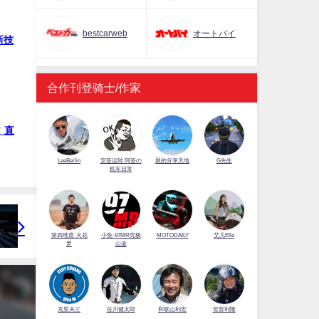
bestcarweb
オートバイ
新技
合作刊登骑士/作家
！直
LeeBerlin
安筌运转 阿筌の
展的分享天地
G先生
机车日常
第四维度-火花
小鱼-97MR究极
MOTODAILY
艾儿Elle
罗
山道
佐川健太郎
克里夫三
和歌山利宏
贺曾利隆