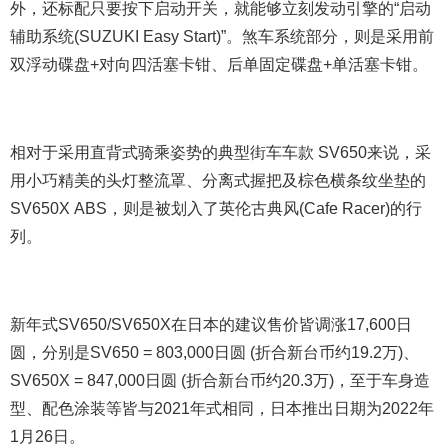
外，还标配只要按下启动开关，就能够立刻发动引擎的“启动
辅助系统(SUZUKI Easy Start)”。煞车系统部分，则是采用前
双浮动碟盘+对向四活塞卡钳、后单固定碟盘+单活塞卡钳。
相对于采用直背式骑乘姿势的典型街车车款 SV650来说，采
用小巧精美的头灯整流罩、分离式握把及棕色横条纹坐垫的
SV650X ABS，则是被划入了英伦古典风(Cafe Racer)的行
列。
新年式SV650/SV650X在日本的建议售价皆调涨17,600日
圆，分别是SV650 = 803,000日圆 (折合新台币约19.2万)、
SV650X = 847,000日圆 (折合新台币约20.3万)，至于车身造
型、配色涂装等皆与2021年式相同，日本推出日期为2022年
1月26日。