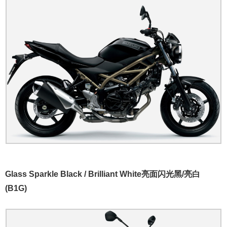
Glass Sparkle Black / Brilliant White亮面闪光黑/亮白
(B1G)