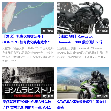
摩托新闻
摩托新闻
【热议】机密大数据公开！
【独家消息】Kawasaki
GOGORO 如何优化换电效率？
Eliminator 900 强势回归？传闻
将推出搭载Z900RS引擎的900cc
大家好，我是大叔。 2020 年对于国内电动
自重新推出以来，Kawasaki Eliminator
车市场而言可说是历经考验的一年，特别对
400/500 以其独特的风格和优异的性能，迅
版本！
于执国内电动机车牛耳的 Gogoro 来说更是
速获得了市场的青睐。而近日，关于 El...
如此，历经...
摩托新闻
摩托新闻
差点就没有YOSHIMURA可以改
KAWASAKI释出氢燃料引擎设计
了!? 吉村老爹的传奇一生 Vol.1
图稿