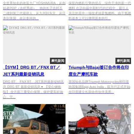
全世界知名的改装大厂YOSHIMURA，从创
保留内燃机引擎的优点，绿色干净的新一代
始者POP（吉村秀雄）、他的长子吉村不
燃料 在迈向碳中和时代的过程中，最引人
二雄到第三代接班人，从九州到东京、从日
关注的其中一项技术就是氢燃料。由于氢燃
本到美国，命运多舛的...
料基本上可以挪用原本的引...
摩托新闻
摩托新闻
【SYM】DRG BT／FNX BT／
Triumph与Bajaj签订合作将在印
JET系列最新促销讯息
度生产摩托车款
DRG BT、 FNX BT、JET系列最新促销讯
英国知名品牌Triumph Motorcycles和印度
息 DRG BT 最新促销讯息▼ 【安心钢铁
跨国集团Bajaj Auto India，双方已正式开始
险】 全方面三重安心保障，保护爱车好放
在印度建立长期合作伙伴关系...
心，守...