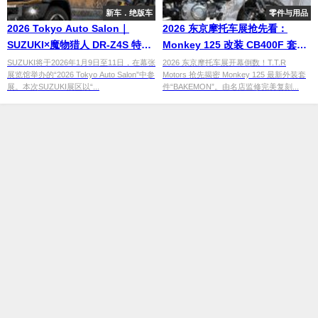
新车．绝版车
零件与用品
2026 Tokyo Auto Salon｜
2026 东京摩托车展抢先看：
SUZUKI×魔物猎人 DR‑Z4S 特仕
Monkey 125 改装 CB400F 套
版＋Jimny 同场公开
件“BAKEMON ”酷兽！TTR
SUZUKI将于2026年1月9日至11日，在幕张
2026 东京摩托车展开幕倒数！T.T.R
展览馆举办的“2026 Tokyo Auto Salon”中参
Motors 抢先揭密 Monkey 125 最新外装套
Motors 携手名店复刻传奇侧开座
展。本次SUZUKI展区以“...
件“BAKEMON”。由名店监修完美复刻...
垫！