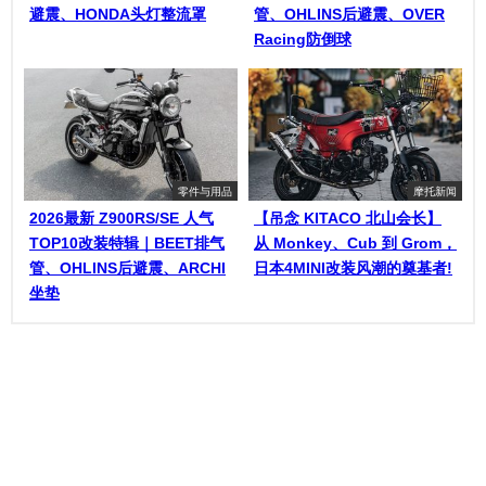
避震、HONDA头灯整流罩
管、OHLINS后避震、OVER
Racing防倒球
零件与用品
摩托新闻
2026最新 Z900RS/SE 人气
【吊念 KITACO 北山会长】
TOP10改装特辑｜BEET排气
从 Monkey、Cub 到 Grom，
管、OHLINS后避震、ARCHI
日本4MINI改装风潮的奠基者!
坐垫