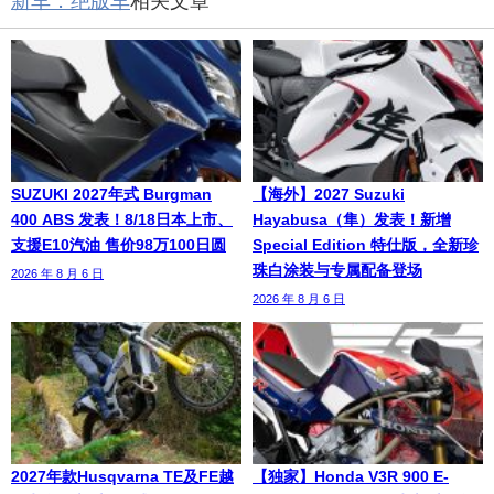
新车．绝版车
相关文章
SUZUKI 2027年式 Burgman
【海外】2027 Suzuki
400 ABS 发表！8/18日本上市、
Hayabusa（隼）发表！新增
支援E10汽油 售价98万100日圆
Special Edition 特仕版，全新珍
珠白涂装与专属配备登场
2026 年 8 月 6 日
2026 年 8 月 6 日
2027年款Husqvarna TE及FE越
【独家】Honda V3R 900 E-