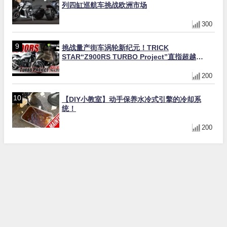
列四缸巡航车挑战欧洲市场
300
挑战量产街车涡轮新纪元！TRICK
STAR“Z900RS TURBO Project”直指超越
Ducati Superleggera性能
200
【DIY小教室】动手保养水冷式引擎的冷却系
统！
200