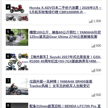
Honda X-ADV日本二手价六连霸｜2026年3月～
5月机车转售排行榜 CBR1000RR-R
FIREBLADE SP首度跻身前十
1,000
榴莲100公斤、鲔鱼60公斤照扛！YAMAHA印尼
125cc速克达Gear Ultima 2740公里耐操实测
500
【海外新车】Suzuki 2027年式北美首发！GSX-
R1000 40周年纪念×SV-7GX新款跨界车×RM-
Z450 Ken Roczen冠军套件
500
仅因外观一见钟情！YAMAHA SR400改装
Tracker风格｜ 女车主的机车人生蜕变记
500
配备310mm超宽后轮！BENDA LFC700 Pro 直