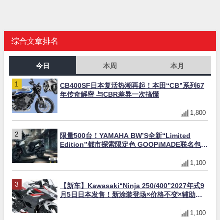
综合文章排名
今日
本周
本月
CB400SF日本复活热潮再起！本田“CB”系列67
年传奇解密 与CBR差异一次搞懂
1,800
限量500台！YAMAHA BW’S全新“Limited
Edition”都市探索限定色 GOOPiMADE联名包同
步登场
1,100
【新车】Kawasaki“Ninja 250/400”2027年式9
月5日日本发售！新涂装登场×价格不变×辅助滑
动式离合器×LED头灯标配
1,100