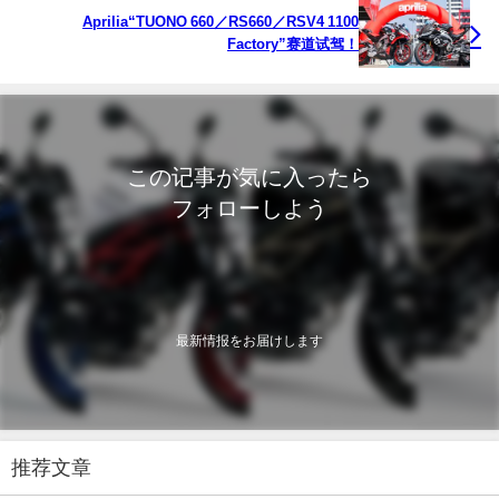
Aprilia“TUONO 660／RS660／RSV4 1100
Factory”赛道试驾！
この记事が気に入ったら
フォローしよう
最新情报をお届けします
推荐文章