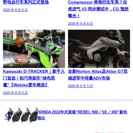
野电自行车系列正式登场
Compressor 将推衍生车系？自
然进气 V3 同步测试中，CG 预想
2026 年 8 月 6 日
曝光！
2026 年 8 月 6 日
Kawasaki D-TRACKER｜新手入
全新Norton Atlas及Atlas GT双
门首选！轻巧滑胎车“绿色恶
雄进军中排量ADV市场
魔”【Webike爱车精选】
2026 年 8 月 5 日
2026 年 8 月 5 日
HONDA 2022年式美规“REBEL 500／SE／300”新色
推出