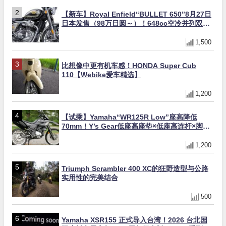
【新车】Royal Enfield“BULLET 650”8月27日
日本发售（98万日圆～）！648cc空冷并列双缸×
虎眼指示灯×砲筒黑/战舰蓝两色
1,500
比想像中更有机车感！HONDA Super Cub
110【Webike爱车精选】
1,200
【试乘】Yamaha“WR125R Low”座高降低
70mm！Y’s Gear低座高座垫×低座高连杆×脚踏
着地感大幅改善，越野初学者推荐
1,200
Triumph Scrambler 400 XC的狂野造型与公路
实用性的完美结合
500
Yamaha XSR155 正式导入台湾！2026 台北国