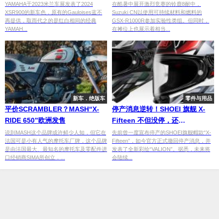
刻赛车传统潮流
YAMAHA于2023米兰车展发表了2024
在酷暑中展开激烈竞赛的铃鹿8耐中，
XSR900的新车色，原有的Gauloises蓝不
Suzuki CN以使用可持续材料和燃料的
再提供，取而代之的是红白相间的经典
GSX-R1000R参加实验性类组。但同时，
YAMAH...
在摊位上也展示着相当...
新车．绝版车
零件与用品
平价SCRAMBLER？MASH“X-
停产消息逆转！SHOEI 旗舰 X-
RIDE 650”欧洲发售
Fifteen 不但没停，还
推“VALION”新色强势回归！
说到MASH这个品牌或许鲜少人知，但它在
先前曾一度宣布停产的SHOEI旗舰帽款“X-
法国可是小有人气的摩托车厂牌，这个品牌
Fifteen”，如今官方正式撤回停产消息，并
是由法国最大、最知名的摩托车及零配件进
发表了全新彩绘“VALION”。据悉，未来将
口经销商SIMA所创立，...
会陆续...