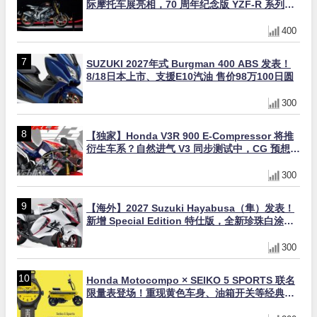
际摩托车展亮相，70 周年纪念版 YZF-R 系列限
量追加贩售
400
SUZUKI 2027年式 Burgman 400 ABS 发表！
8/18日本上市、支援E10汽油 售价98万100日圆
300
【独家】Honda V3R 900 E-Compressor 将推
衍生车系？自然进气 V3 同步测试中，CG 预想曝
光！
300
【海外】2027 Suzuki Hayabusa（隼）发表！
新增 Special Edition 特仕版，全新珍珠白涂装
与专属配备登场
300
Honda Motocompo × SEIKO 5 SPORTS 联名
限量表登场！重现黄色车身、油箱开关等经典设
计