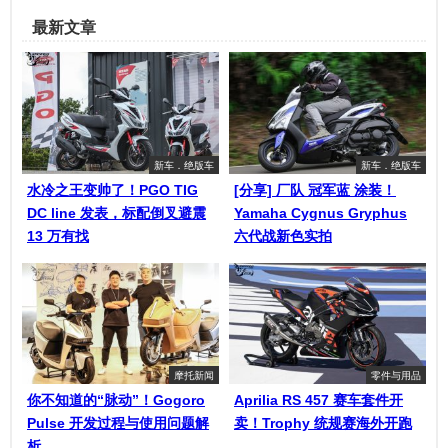
最新文章
新车．绝版车
新车．绝版车
水冷之王变帅了！PGO TIG
[分享] 厂队 冠军蓝 涂装！
DC line 发表，标配倒叉避震
Yamaha Cygnus Gryphus
13 万有找
六代战新色实拍
摩托新闻
零件与用品
你不知道的“脉动”！Gogoro
Aprilia RS 457 赛车套件开
Pulse 开发过程与使用问题解
卖！Trophy 统规赛海外开跑
析