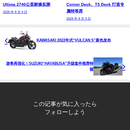
Ultima 2740公里耐操实测
Corner Deck、T5 Deck 打造专
属特等席
2026 年 8 月 4 日
2026 年 8 月 3 日
KAWASAKI 2022年式“VULCAN S”新色发布
游隼再强化！SUZUKI“HAYABUSA”升级套件推荐特
辑
この记事が気に入ったら
フォローしよう