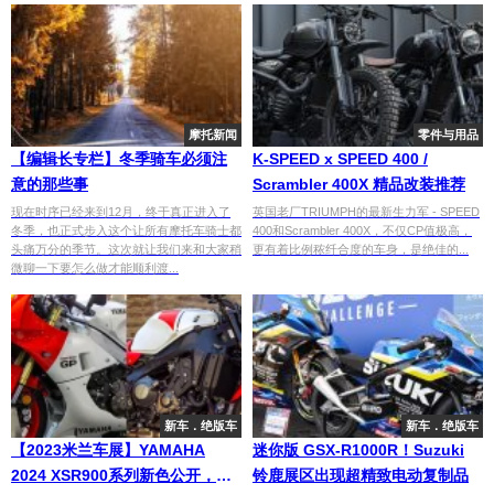
摩托新闻
零件与用品
【编辑长专栏】冬季骑车必须注
K-SPEED x SPEED 400 /
意的那些事
Scrambler 400X 精品改装推荐
现在时序已经来到12月，终于真正进入了
英国老厂TRIUMPH的最新生力军 - SPEED
冬季，也正式步入这个让所有摩托车骑士都
400和Scrambler 400X，不仅CP值极高，
头痛万分的季节。这次就让我们来和大家稍
更有着比例秾纤合度的车身，是绝佳的...
微聊一下要怎么做才能顺利渡...
新车．绝版车
新车．绝版车
【2023米兰车展】YAMAHA
迷你版 GSX-R1000R！Suzuki
2024 XSR900系列新色公开，复
铃鹿展区出现超精致电动复制品