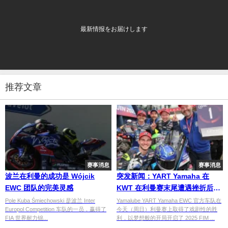
最新情报をお届けします
推荐文章
赛事消息
赛事消息
波兰在利曼的成功是 Wójcik
突发新闻：YART Yamaha 在
EWC 团队的完美灵感
KWT 在利曼赛末尾遭遇挫折后赢
得 EWC 开幕赛
Pole Kuba Śmiechowski 是波兰 Inter
Yamalube YART Yamaha EWC 官方车队在
Europol Competition 车队的一员，赢得了
今天（周日）利曼赛上取得了戏剧性的胜
FIA 世界耐力锦...
利，以梦想般的开局开启了 2025 FIM ...