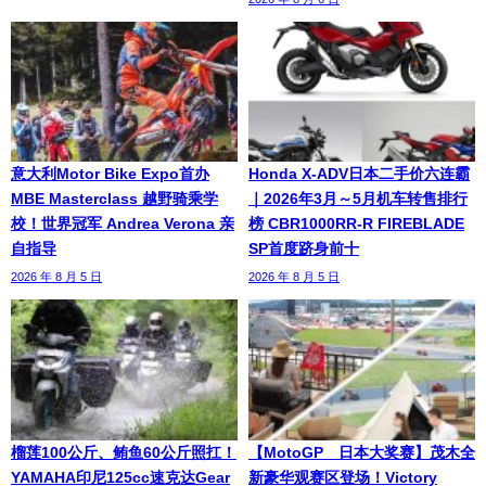
意大利Motor Bike Expo首办
Honda X-ADV日本二手价六连霸
MBE Masterclass 越野骑乘学
｜2026年3月～5月机车转售排行
校！世界冠军 Andrea Verona 亲
榜 CBR1000RR-R FIREBLADE
自指导
SP首度跻身前十
2026 年 8 月 5 日
2026 年 8 月 5 日
榴莲100公斤、鲔鱼60公斤照扛！
【MotoGP™日本大奖赛】茂木全
YAMAHA印尼125cc速克达Gear
新豪华观赛区登场！Victory