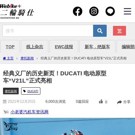
繁
TOP
线上杂志
EWC战报
新车．绝版车
编辑部
主页
摩托新闻
经典义厂的历史新页！DUCATI 电动原型车“V21L”正式亮相
经典义厂的历史新页！DUCATI 电动原型
车“V21L”正式亮相
摩托新闻
DUCATI
2021年12月25日
6,000
次浏览
0篇回应
分享
0
小老婆汽机车资讯网