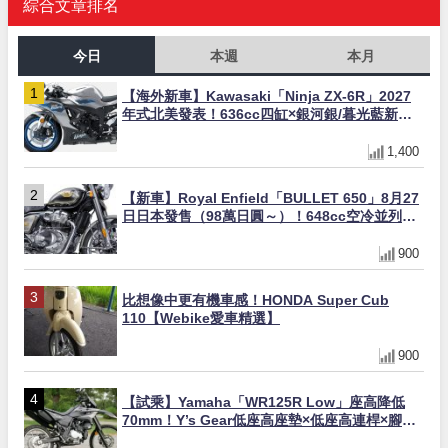
綜合文章排名
今日
本週
本月
【海外新車】Kawasaki「Ninja ZX-6R」2027
年式北美發表！636cc四缸×銀河銀/暮光藍新色
×KTRC/KIBS電控，11,599美元起
1,400
【新車】Royal Enfield「BULLET 650」8月27
日日本發售（98萬日圓～）！648cc空冷並列雙
缸×虎眼指示燈×砲筒黑/戰艦藍兩色
900
比想像中更有機車感！HONDA Super Cub
110【Webike愛車精選】
900
【試乘】Yamaha「WR125R Low」座高降低
70mm！Y’s Gear低座高座墊×低座高連桿×腳踏
著地感大幅改善，越野初學者推薦