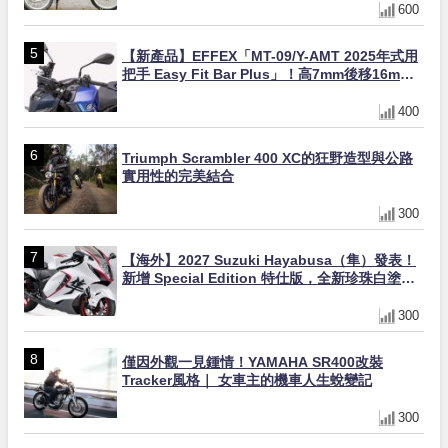
600
【新產品】EFFEX「MT-09/Y-AMT 2025年式用
把手 Easy Fit Bar Plus」！高7mm後移16mm
直上×三色×免換線組
400
Triumph Scrambler 400 XC的狂野造型與公路
實用性的完美結合
300
【海外】2027 Suzuki Hayabusa（隼）發表！
新增 Special Edition 特仕版，全新珍珠白塗裝
與專屬配備登場
300
僅因外觀一見鍾情！YAMAHA SR400改裝
Tracker風格｜ 女車主的機車人生蛻變記
300