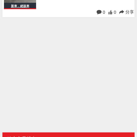
新車．絕版車
分享
0
0