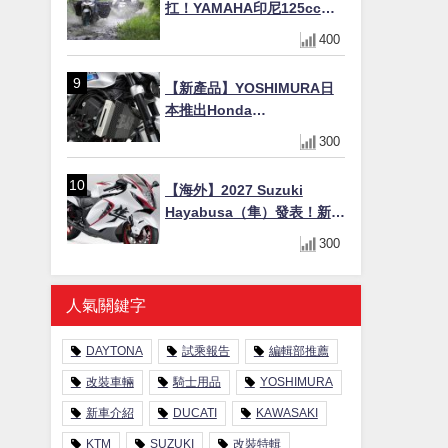
扛！YAMAHA印尼125cc速
克達Gear Ultima 2740公里
400
耐操實測
【新產品】YOSHIMURA日
本推出Honda
CB1000F/CB1000 HORNET
300
專用水箱護網，六角網紋設
計質感升級
【海外】2027 Suzuki
Hayabusa（隼）發表！新增
Special Edition 特仕版，全
300
新珍珠白塗裝與專屬配備登
場
人氣關鍵字
DAYTONA
試乘報告
編輯部推薦
改裝車輛
騎士用品
YOSHIMURA
新車介紹
DUCATI
KAWASAKI
KTM
SUZUKI
改裝特輯