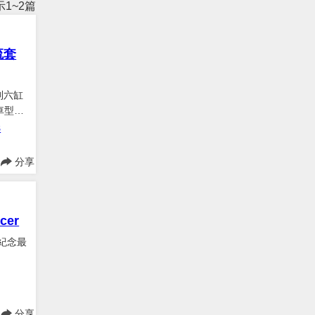
1~2篇
流套
直列六缸
車型，
S
分享
cer
了紀念最
分享