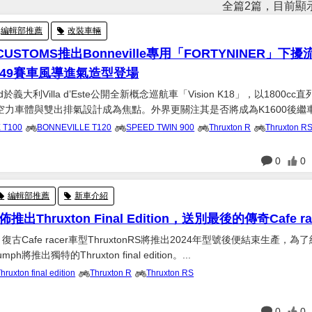
全篇2篇，目前顯示
編輯部推薦
改裝車輛
CUSTOMS推出Bonneville專用「FORTYNINER」下擾
s 49賽車風導進氣造型登場
rad於義大利Villa d’Este公開全新概念巡航車「Vision K18」，以1800cc
空力車體與雙出排氣設計成為焦點。外界更關注其是否將成為K1600後繼
旗艦未來發展備受期待。...
 T100
BONNEVILLE T120
SPEED TWIN 900
Thruxton R
Thruxton R
日
0
0
編輯部推薦
新車介紹
佈推出Thruxton Final Edition，送別最後的傳奇Cafe ra
布，復古Cafe racer車型ThruxtonRS將推出2024年型號後便結束生產，為
ph將推出獨特的Thruxton final edition。...
hruxton final edition
Thruxton R
Thruxton RS
日
0
0