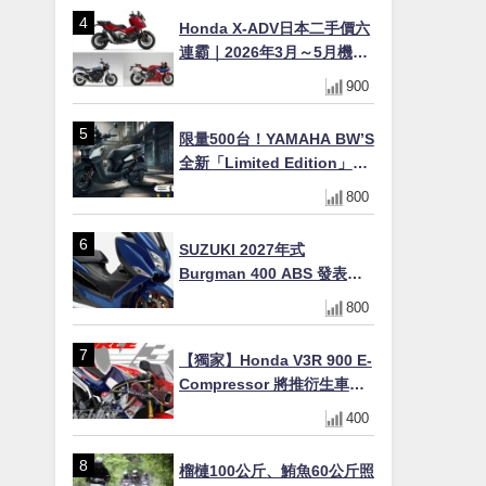
Honda X-ADV日本二手價六
連霸｜2026年3月～5月機車
轉售排行榜 CBR1000RR-R
900
FIREBLADE SP首度躋身前
十
限量500台！YAMAHA BW’S
全新「Limited Edition」都
市探索限定色 GOOPiMADE
800
聯名包同步登場
SUZUKI 2027年式
Burgman 400 ABS 發表！
8/18日本上市、支援E10汽油
800
售價98萬100日圓
【獨家】Honda V3R 900 E-
Compressor 將推衍生車
系？自然進氣 V3 同步測試
400
中，CG 預想曝光！
榴槤100公斤、鮪魚60公斤照