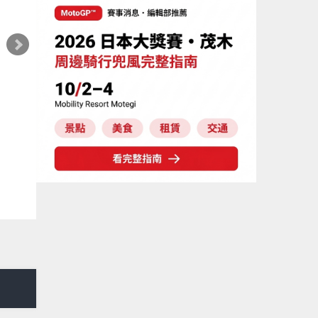
編輯部推薦
車輛改裝零件
編輯
026最新 Monkey 125 人氣TOP10改裝
SUZUK
特輯｜YOSHIMURA合法認證排氣管、
發表！8
HLINS後避震、OVER Racing防倒球
價98萬
Webike台灣編輯部
Webi
026年08月06日
2026年0