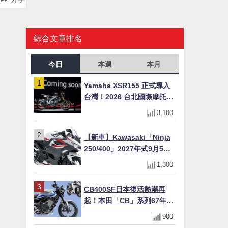
綜合文章排名
今日
本週
本月
Yamaha XSR155 正式導入
台灣！2026 台北國際摩托車
展亮相，70 週年紀念版
3,100
YZF-R 系列限量追加販售
【新車】Kawasaki「Ninja
250/400」2027年式9月5日
日本發售！新塗裝登場×價格
1,300
不變×輔助滑動式離合器
×LED頭燈標配
CB400SF日本復活熱潮再
起！本田「CB」系列67年傳
奇解密 與CBR差異一次搞懂
900