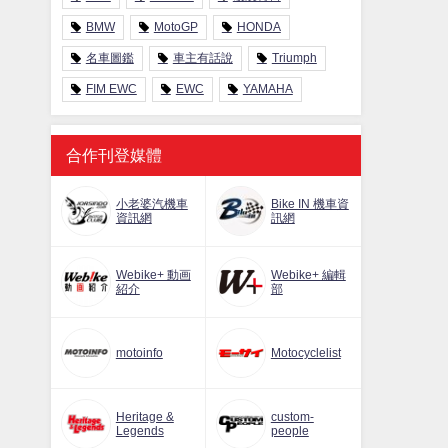
BMW
MotoGP
HONDA
名車圖鑑
車主有話說
Triumph
FIM EWC
EWC
YAMAHA
合作刊登媒體
小老婆汽機車
Bike IN 機車資
資訊網
訊網
Webike+ 動画
Webike+ 編輯
紹介
部
motoinfo
Motocyclelist
Heritage &
custom-
Legends
people