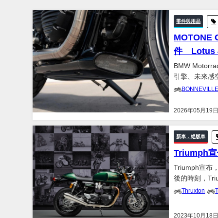
零件與用品
MOTONE 
件 Lotu
BMW Motor
引擎、未來感
BMW豪華巡航
BONNEVILLE
2026年05月19
新車．絕版車
Triumph宣
Triumph宣
後的時刻，Trium
Thruxton
T
2023年10月18