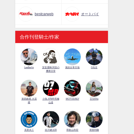
bestcarweb
オートバイ
合作刊登騎士/作家
LeeBerlin
安筌運轉 阿筌の
展的分享天地
G先生
機車日常
第四維度-火花
小魚-97MR究極
MOTODAILY
艾兒Elle
羅
山道
佐川健太郎
克里夫三
和歌山利宏
賀曾利隆