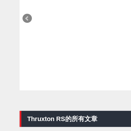
編輯部推薦
HONDA
愛車精選
比想像中更有機車感！HONDA Super
Cub 110【Webike愛車精選】
Webike編輯部
2026年08月07日
Thruxton RS的所有文章