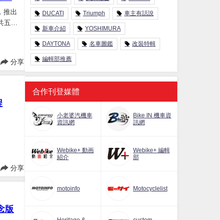
就，推出
DUCATI
Triumph
車主有話說
P共五位
新車介紹
YOSHIMURA
DAYTONA
名車圖鑑
改裝特輯
編輯部推薦
分享
合作刊登媒體
程
小老婆汽機車
Bike IN 機車資
資訊網
訊網
Webike+ 動画
Webike+ 編輯
紹介
部
分享
motoinfo
Motocyclelist
紀念版