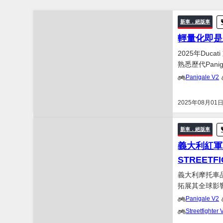
新車．絕版車
輕量化即是正義
2025年Duc
熟悉歷代Pan
中量級超級跑車的真
Panigale V2
Panigale V2...
2025年08月01
新車．絕版車
義大利紅軍壓境
STREETF
義大利摩托車品
拓展其全球影響
容的絕佳時機。本
Panigale V2
亮點。 Super..
Streetfighter 