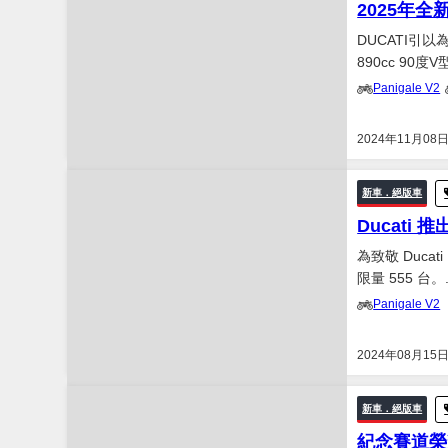
2025年全
DUCATI引以
890cc 9
更導入可變氣
Panigale V2
Streetfighter
2024年11月08
新車．絕版車
Ducati 
為致敬 Ducat
限量 555 台。.
Panigale V2
2024年08月15
新車．絕版車
紀念賽道榮耀