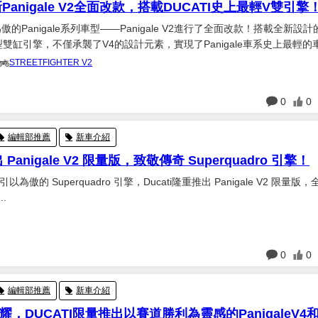
新Panigale V2全面改款，搭載DUCATI史上最輕V雙引擎
為傲的Panigale系列車型——Panigale V2進行了全面改款！搭載全新設計
0度V型雙缸引擎，不僅承襲了V4的設計元素，實現了Panigale車系史上最輕的
門正時及雙搖臂，全新外觀更具侵略性，整體性能全面提升。而其兄弟車
STREETFIGHTER V2
 V2 也同...
日
0
0
編輯部推薦
新車介紹
推出 Panigale V2 限量版，致敬傳奇 Superquadro 引擎！
i 引以為傲的 Superquadro 引擎，Ducati隆重推出 Panigale V2 限量版
..
日
0
0
編輯部推薦
新車介紹
，DUCATI限量推出以賽道勝利為靈感的PanigaleV4和