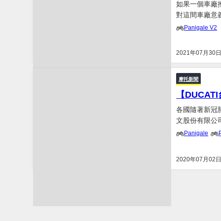
如果一個車廠
對這間車廠意義重
淵源斐淺的車手
Panigale V2
Troy Bayliss 與
2021年07月30
摩托新聞
【DUCATI台
各國隨著新冠
文股份有限公司，也
Panigale
2020年07月02