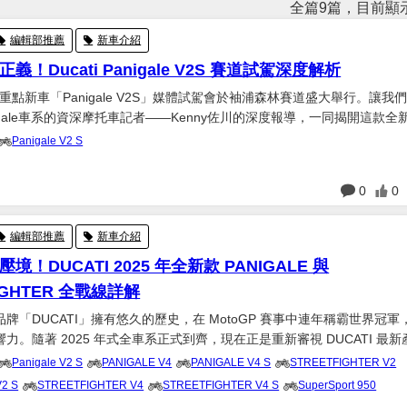
全篇9篇，目前顯示
編輯部推薦
新車介紹
！Ducati Panigale V2S 賽道試駕深度解析
ati 重點新車「Panigale V2S」媒體試駕會於袖浦森林賽道盛大舉行。讓我
igale車系的資深摩托車記者——Kenny佐川的深度報導，一同揭開這款全
正實力與魅力。 體現「輕量化即正義」的新世代Panigale 全新2025年式
Panigale V2 S
日
0
0
編輯部推薦
新車介紹
！DUCATI 2025 年全新款 PANIGALE 與
IGHTER 全戰線詳解
牌「DUCATI」擁有悠久的歷史，在 MotoGP 賽事中連年稱霸世界冠軍
力。隨著 2025 年式全車系正式到齊，現在正是重新審視 DUCATI 最
文將從 Supersport 與 Streetfighter 系列出發，逐一解析其核心魅
Panigale V2 S
PANIGALE V4
PANIGALE V4 S
STREETFIGHTER V2
.
V2 S
STREETFIGHTER V4
STREETFIGHTER V4 S
SuperSport 950