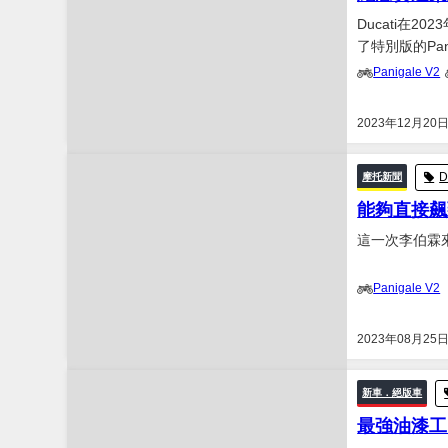
Ducati在2
了特別版的Pan
車手的賽車。..
Panigale V2
2023年12月20
D
摩托新聞
能夠直接飆到
這一次李伯霖來
Panigale V2
2023年08月25
新車．絕版車
最強油漆工回來