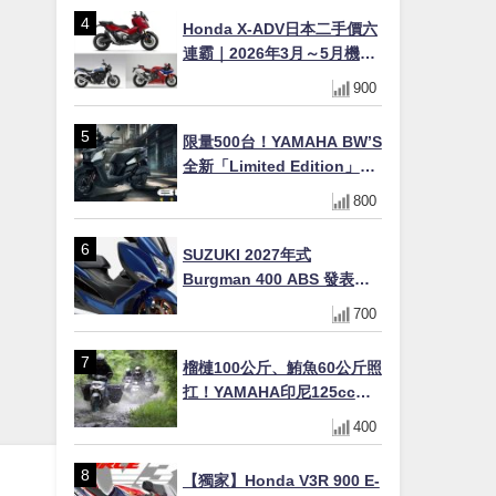
Honda X-ADV日本二手價六
連霸｜2026年3月～5月機車
轉售排行榜 CBR1000RR-R
900
FIREBLADE SP首度躋身前
十
限量500台！YAMAHA BW’S
全新「Limited Edition」都
市探索限定色 GOOPiMADE
800
聯名包同步登場
SUZUKI 2027年式
Burgman 400 ABS 發表！
8/18日本上市、支援E10汽油
700
售價98萬100日圓
榴槤100公斤、鮪魚60公斤照
扛！YAMAHA印尼125cc速
克達Gear Ultima 2740公里
400
耐操實測
【獨家】Honda V3R 900 E-