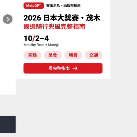
編輯部推薦
新車介紹
SUZUKI
編輯
UZUKI 2027年式 Burgman 400 ABS
其實很
發表！8/18日本上市、支援E10汽油 售
專用軸
98萬100日圓
Webike編輯部
栗田
026年08月06日
2026年0