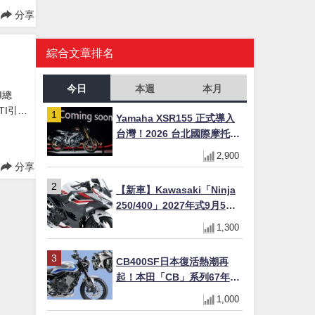
分享
綜合文章排名
今日
本週
本月
I總
TI引擎
Yamaha XSR155 正式導入
擺滿了
台灣！2026 台北國際摩托車
展亮相，70 週年紀念版
2,900
YZF-R 系列限量追加販售
分享
【新車】Kawasaki「Ninja
250/400」2027年式9月5日
日本發售！新塗裝登場×價格
1,300
不變×輔助滑動式離合器
×LED頭燈標配
CB400SF日本復活熱潮再
起！本田「CB」系列67年傳
奇解密 與CBR差異一次搞懂
1,000