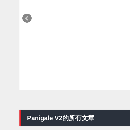
編輯部推薦
車輛改裝零件
2026最新 CB1000F 人氣TOP10改裝特
輯｜r's gear鈦合金排氣管、OHLINS
TTX後避震、HONDA頭燈整流罩
Webike台灣編輯部
2026年08月06日
Panigale V2的所有文章