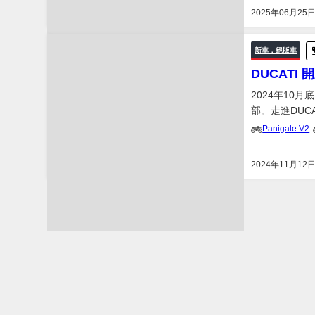
SuperSport 
2025年06月25
新車．絕版車
DUCAT
2024年10
部。走進DUC
整齊排列在陳
Panigale V2
引擎測試台，震
2024年11月12