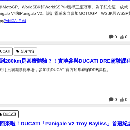
023年MotoGP、WorldSBK和WorldSSP中獲得三座冠軍。為了紀念這一成
igale V4和Panigale V2。設計靈感來自參加MOTOGP，WSBK與WSS
.
PANIGALE V4
日
0
0
UCATI
影片內容
280km是甚麼體驗？！實地參與DUCATI DRE駕駛課
到上海國際賽車場，參加由DUCATI官方所舉辦的DRE課程。...
日
0
0
DUCATI
啦！DUCATI「Panigale V2 Troy Bayliss」首冠