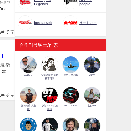
Heritage &
custom-
表你也
Legends
people
cati
紀念
bestcarweb
オートバイ
分享
合作刊登騎士/作家
表！
理-碩
款，建議
LeeBerlin
安筌運轉 阿筌の
展的分享天地
G先生
機車日常
分享
第四維度-火花
小魚-97MR究極
MOTODAILY
艾兒Elle
羅
山道