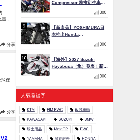
！
Compressor 將推衍生車
系？自然進氣 V3 同步測試
的
300
中，CG 預想曝光！
車重，
型
【新產品】YOSHIMURA日
本推出Honda
CB1000F/CB1000 HORNET
分享
300
專用水箱護網，六角網紋設
計質感升級
【海外】2027 Suzuki
Hayabusa（隼）發表！新增
Special Edition 特仕版，全
300
，全球僅
新珍珠白塗裝與專屬配備登
場
人氣關鍵字
KTM
FIM EWC
改裝車輛
分享
KAWASAKI
SUZUKI
BMW
騎士用品
MotoGP
EWC
V2
YAMAHA
試乘報告
HONDA