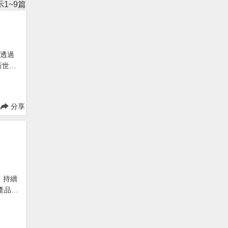
1~9篇
們透過
新世代
分享
，持續
新產品陣
力與技術