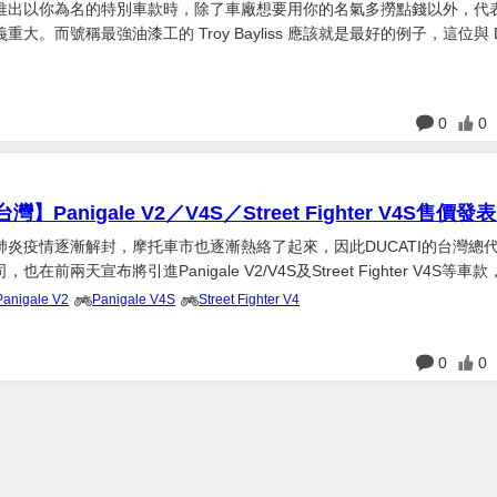
推出以你為名的特別車款時，除了車廠想要用你的名氣多撈點錢以外，代
大。而號稱最強油漆工的 Troy Bayliss 應該就是最好的例子，這位與 Du
在為車隊拿下首座冠軍的 20 個年頭後，Ducati 為他推出冠軍特仕款，
 Duc...
日
0
0
灣】Panigale V2／V4S／Street Fighter V4S售價發
肺炎疫情逐漸解封，摩托車市也逐漸熱絡了起來，因此DUCATI的台灣總代
在前兩天宣布將引進Panigale V2/V4S及Street Fighter V4S等車
售價分別為： Panigale V4 S 售價：1,638,000 元(無標準版) Panigale V2 售價...
Panigale V2
Panigale V4S
Street Fighter V4
日
0
0