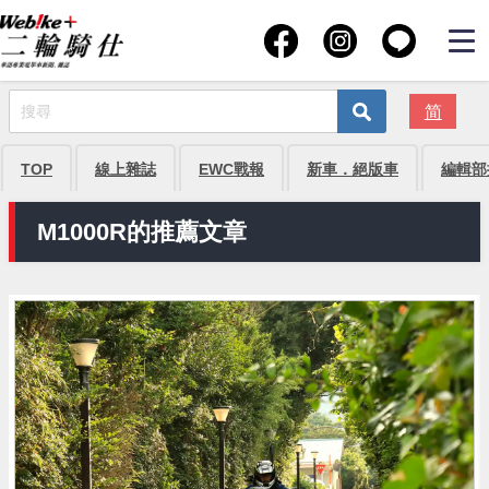
简
TOP
線上雜誌
EWC戰報
新車．絕版車
編輯部
M1000R的推薦文章