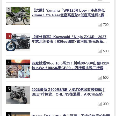
【試乘】Yamaha「WR125R Low」座高降低
70mm！Y’s Gear低座高座墊×低座高連桿×腳踏
著地感大幅改善，越野初學者推薦
700
【海外新車】Kawasaki「Ninja ZX-6R」2027
年式北美發表！636cc四缸×銀河銀/暮光藍新色
×KTRC/KIBS電控，11,599美元起
500
四廠競逐90cc 10.5馬力！川崎90-SS×山葉HS1×
鈴木Wolf 90×本田CB90，四行程挑戰二行程的
榮譽之戰｜型錄是映照時代的後照鏡 第19回
500
2026最新 Z900RS/SE 人氣TOP10改裝特輯｜
BEET排氣管、OHLINS後避震、ARCHI坐墊
300