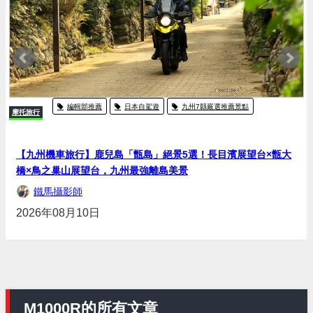
編輯部推薦
日本自駕遊
九州7縣嚴選推薦景點
摩托旅行
【九州機車旅行】鹿兒島「甑島」絕景5選！長目濱展望台×甑大
橋×鳥之巢山展望台，九州最強離島美景
鐵馬攝影師
2026年08月10日
M1000R的所有文章