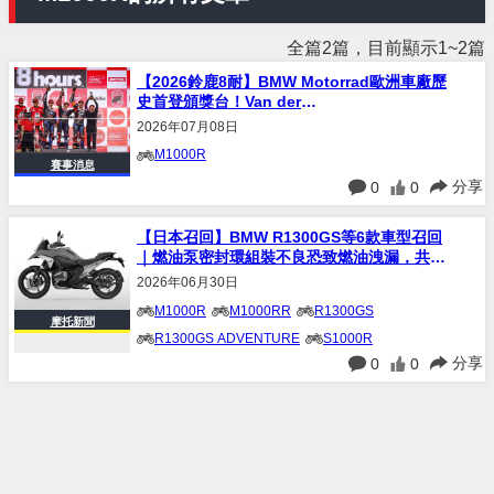
全篇2篇，目前顯示1~2篇
【2026鈴鹿8耐】BMW Motorrad歐洲車廠歷
史首登頒獎台！Van der
Mark×Reiterberger×Odendaal駕駛
2026年07月08日
M1000RR奪季軍
M1000R
賽事消息
分享
0
0
【日本召回】BMW R1300GS等6款車型召回
｜燃油泵密封環組裝不良恐致燃油洩漏，共
4,621台
2026年06月30日
M1000R
M1000RR
R1300GS
摩托新聞
R1300GS ADVENTURE
S1000R
分享
0
0
S1000RR