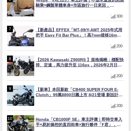
Vespa「VXL125」車主評價｜不追求速度的悠閒
騎乘×鋼製單體車身×市區旅行一日來回，
「Indy」的真實心得【Webike愛車精選】
300
【新產品】EFFEX「MT-09/Y-AMT 2025年式用
把手 Easy Fit Bar Plus」！高7mm後移16mm
直上×三色×免換線組
200
【2026 Kawasaki Z900RS 】規格揭曉：標配快
排、定速，馬力提升至 116ps，2026年2月日本
上市
200
【新車】本田新款「CB400 SUPER FOUR E-
Clutch」99萬8800日圓上市 8/21登場 新設計直
列四缸引擎58匹馬力動力升級
200
Honda「CB1000F SE」車主評價｜即時交車入
手×易於操控的直四街車×旅行夥伴「F君」，舞
妓花小姐真實心得【Webike愛車精選】