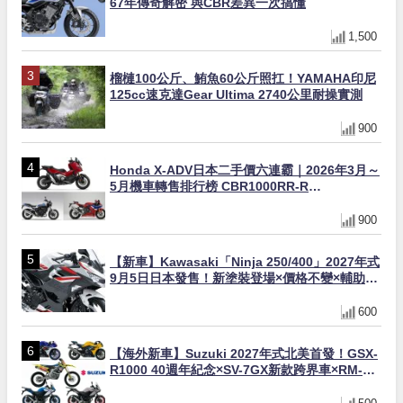
67年傳奇解密 與CBR差異一次搞懂
1,500
榴槤100公斤、鮪魚60公斤照扛！YAMAHA印尼
125cc速克達Gear Ultima 2740公里耐操實測
900
Honda X-ADV日本二手價六連霸｜2026年3月～
5月機車轉售排行榜 CBR1000RR-R
FIREBLADE SP首度躋身前十
900
【新車】Kawasaki「Ninja 250/400」2027年式
9月5日日本發售！新塗裝登場×價格不變×輔助滑
動式離合器×LED頭燈標配
600
【海外新車】Suzuki 2027年式北美首發！GSX-
R1000 40週年紀念×SV-7GX新款跨界車×RM-
Z450 Ken Roczen冠軍套件