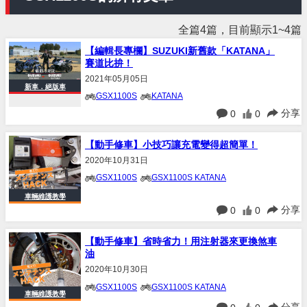
全篇4篇，目前顯示1~4篇
【編輯長專欄】SUZUKI新舊款「KATANA」
賽道比拚！
2021年05月05日
新車．絕版車
GSX1100S
KATANA
分享
0
0
【動手修車】小技巧讓充電變得超簡單！
2020年10月31日
GSX1100S
GSX1100S KATANA
車輛維護教學
分享
0
0
【動手修車】省時省力！用注射器來更換煞車
油
2020年10月30日
GSX1100S
GSX1100S KATANA
車輛維護教學