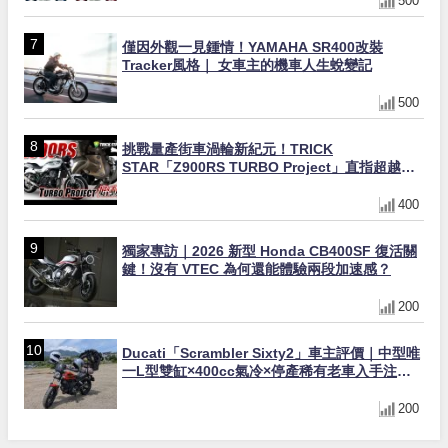
500
僅因外觀一見鍾情！YAMAHA SR400改裝
Tracker風格｜ 女車主的機車人生蛻變記
500
挑戰量產街車渦輪新紀元！TRICK
STAR「Z900RS TURBO Project」直指超越
Ducati Superleggera性能
400
獨家專訪｜2026 新型 Honda CB400SF 復活關
鍵！沒有 VTEC 為何還能體驗兩段加速感？
200
Ducati「Scrambler Sixty2」車主評價｜中型唯
一L型雙缸×400cc氣冷×停產稀有老車入手注意
事項【Webike愛車精選】
200