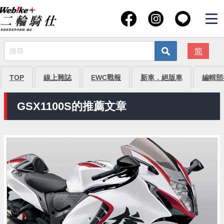
简
TOP
線上雜誌
EWC戰報
新車．絕版車
編輯部
GSX1100S的推薦文章