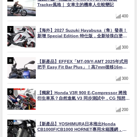
Tracker風格｜ 女車主的機車人生蛻變記
400
【海外】2027 Suzuki Hayabusa（隼）發表！
新增 Special Edition 特仕版，全新珍珠白塗裝
與專屬配備登場
300
【新產品】EFFEX「MT-09/Y-AMT 2025年式用
把手 Easy Fit Bar Plus」！高7mm後移16mm
直上×三色×免換線組
300
【獨家】Honda V3R 900 E-Compressor 將推
衍生車系？自然進氣 V3 同步測試中，CG 預想曝
光！
200
【新產品】YOSHIMURA日本推出Honda
CB1000F/CB1000 HORNET專用水箱護網，六
角網紋設計質感升級