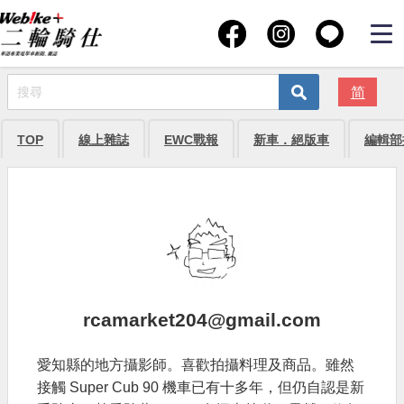
简
TOP
線上雜誌
EWC戰報
新車．絕版車
編輯部
rcamarket204@gmail.com
愛知縣的地方攝影師。喜歡拍攝料理及商品。雖然
接觸 Super Cub 90 機車已有十多年，但仍自認是新