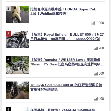
比想像中更有機車感！HONDA Super Cub
110【Webike愛車精選】
1,000
【新車】Royal Enfield「BULLET 650」8月27
日日本發售（98萬日圓～）！648cc空冷並列雙
缸×虎眼指示燈×砲筒黑/戰艦藍兩色
900
【試乘】Yamaha「WR125R Low」座高降低
70mm！Y’s Gear低座高座墊×低座高連桿×腳踏
著地感大幅改善，越野初學者推薦
800
Triumph Scrambler 400 XC的狂野造型與公路
實用性的完美結合
400
僅因外觀一見鍾情！YAMAHA SR400改裝