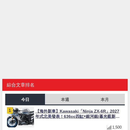
綜合文章排名
今日
本週
本月
【海外新車】Kawasaki「Ninja ZX-6R」2027
年式北美發表！636cc四缸×銀河銀/暮光藍新色
×KTRC/KIBS電控，11,599美元起
1,500