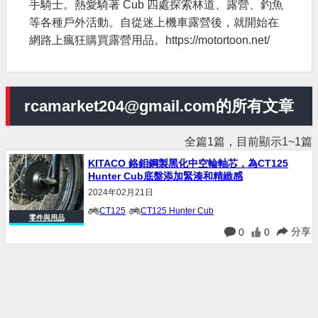
手騎士。熱愛騎著 Cub 四處探索林道、露營、釣魚
等各種戶外活動。自從迷上機車露營後，就開始在
網路上瘋狂購買露營用品。https://motortoon.net/
rcamarket204@gmail.com的所有文章
全篇1篇，目前顯示1~1篇
KITACO 鉻鉬鋼製黑化中空輪軸芯，為CT125
Hunter Cub底盤添加緊湊和精緻感
2024年02月21日
CT125
CT125 Hunter Cub
零件與用品
分享
0
0