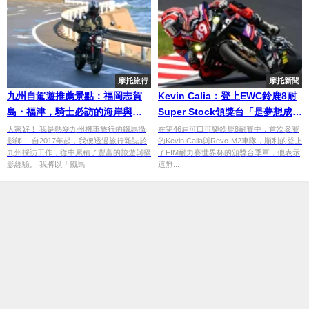
摩托旅行
摩托新聞
九州自駕遊推薦景點：福岡志賀
Kevin Calia：登上EWC鈴鹿8耐
島・福津，騎士必訪的海岸與神
Super Stock領獎台「是夢想成
社風光
真」
大家好！ 我是熱愛九州機車旅行的鐵馬攝
在第46屆可口可樂鈴鹿8耐賽中，首次參賽
影師！ 自2017年起，我便透過旅行雜誌於
的Kevin Calia與Revo-M2車隊，順利的登上
九州採訪工作，從中累積了豐富的旅遊與攝
了FIM耐力賽世界杯的頒獎台季軍，他表示
影經驗。 我將以「鐵馬...
這無...