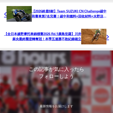
【2026鈴鹿8耐】Team SUZUKI CN Challenge碳中
和賽車第7名完賽！碳中和燃料×回收材料×水野涼刷
新個人最快圈
【全日本越野摩托車錦標賽2026 Rd.5廣島世羅】川井
麻央最終圈逆轉奪冠！本季五連勝不敗紀錄確立
この記事が気に入ったら
フォローしよう
最新情報をお届けします