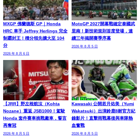
MXGP 佛蘭德斯 GP｜Honda
MotoGP 2027開幕戰確定泰國武
HRC 車手 Jeffrey Herlings 完全
里南！新技術規則首度登場，連
制霸封王！積分領先擴大至 104
續三年揭開賽季序幕
分
2026 年 8 月 5 日
2026 年 8 月 6 日
【JRR】野左根航汰（Kohta
Kawasaki 公開若月佑美（Yumi
Nozane）重返 JSB1000！駕駛
Wakatsuki）出演鈴鹿8耐官方紀
Honda 套件賽車挑戰廠車，誓言
錄影片！直擊雨戰幕後與車隊熱
再奪冠
血奮戰
2026 年 8 月 5 日
2026 年 8 月 5 日