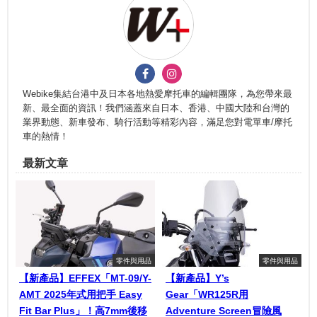
Webike集結台港中及日本各地熱愛摩托車的編輯團隊，為您帶來最
新、最全面的資訊！我們涵蓋來自日本、香港、中國大陸和台灣的
業界動態、新車發布、騎行活動等精彩內容，滿足您對電單車/摩托
車的熱情！
最新文章
零件與用品
零件與用品
【新產品】EFFEX「MT-09/Y-
【新產品】Y’s
AMT 2025年式用把手 Easy
Gear「WR125R用
Fit Bar Plus」！高7mm後移
Adventure Screen冒險風