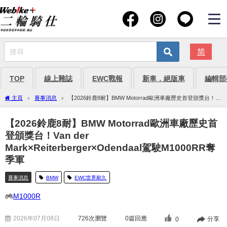
简
TOP
線上雜誌
EWC戰報
新車．絕版車
編輯部
主頁
賽事消息
【2026鈴鹿8耐】BMW Motorrad歐洲車廠歷史首登頒獎台！
Van der Mark×Reiterberger×Odendaal駕駛M1000RR奪季軍
【2026鈴鹿8耐】BMW Motorrad歐洲車廠歷史首
登頒獎台！Van der
Mark×Reiterberger×Odendaal駕駛M1000RR奪
季軍
賽事消息
BMW
EWC世界耐久
M1000R
2026年07月08日
726
次瀏覽
0篇回應
分享
0