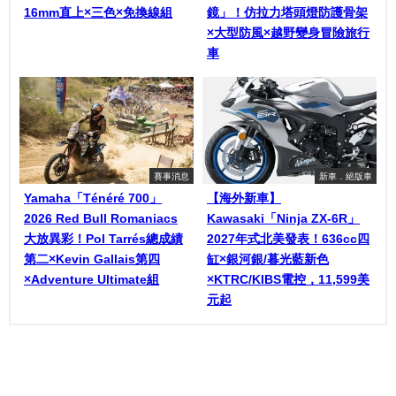
16mm直上×三色×免換線組
鏡」！仿拉力塔頭燈防護骨架
×大型防風×越野變身冒險旅行
車
賽事消息
新車．絕版車
Yamaha「Ténéré 700」
【海外新車】
2026 Red Bull Romaniacs
Kawasaki「Ninja ZX-6R」
大放異彩！Pol Tarrés總成績
2027年式北美發表！636cc四
第二×Kevin Gallais第四
缸×銀河銀/暮光藍新色
×Adventure Ultimate組
×KTRC/KIBS電控，11,599美
元起