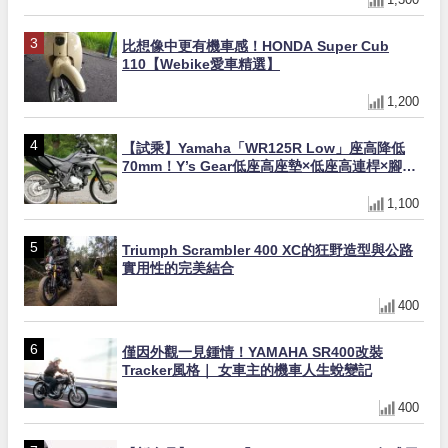
比想像中更有機車感！HONDA Super Cub
110【Webike愛車精選】
1,200
【試乘】Yamaha「WR125R Low」座高降低
70mm！Y’s Gear低座高座墊×低座高連桿×腳踏
著地感大幅改善，越野初學者推薦
1,100
Triumph Scrambler 400 XC的狂野造型與公路
實用性的完美結合
400
僅因外觀一見鍾情！YAMAHA SR400改裝
Tracker風格｜ 女車主的機車人生蛻變記
400