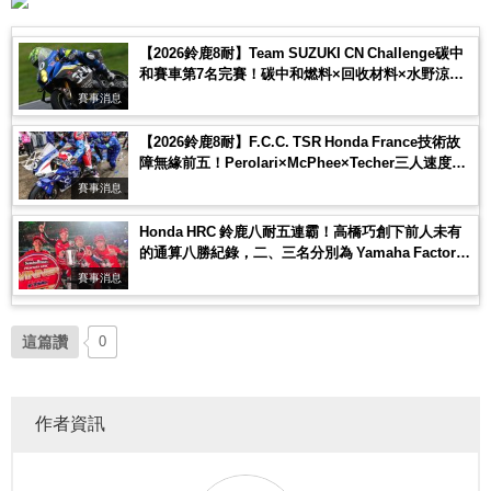
【2026鈴鹿8耐】Team SUZUKI CN Challenge碳中
和賽車第7名完賽！碳中和燃料×回收材料×水野涼刷
新個人最快圈
賽事消息
【2026鈴鹿8耐】F.C.C. TSR Honda France技術故
障無緣前五！Perolari×McPhee×Techer三人速度具
競爭力，終以第26名完賽
賽事消息
Honda HRC 鈴鹿八耐五連霸！高橋巧創下前人未有
的通算八勝紀錄，二、三名分別為 Yamaha Factory
與首度登上領獎台的歐洲車廠 BMW
賽事消息
這篇讚
0
作者資訊