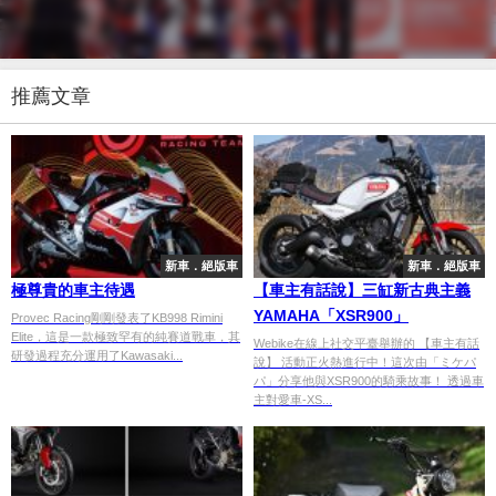
推薦文章
新車．絕版車
新車．絕版車
極尊貴的車主待遇
【車主有話說】三缸新古典主義
YAMAHA「XSR900」
Provec Racing剛剛發表了KB998 Rimini
Elite，這是一款極致罕有的純賽道戰車，其
Webike在線上社交平臺舉辦的 【車主有話
研發過程充分運用了Kawasaki...
說】 活動正火熱進行中！這次由「ミケパ
パ」分享他與XSR900的騎乘故事！ 透過車
主對愛車-XS...