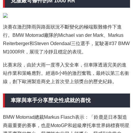
克服嚴苛條件的M 1000 RR
決賽在激烈降雨與路面狀況不斷變化的極端艱難條件下進
行。BMW Motorrad廠隊的Michael van der Mark、Markus
Reiterberger和Steven Odendaal三位選手，駕駛著#37 BMW
M1000RR，展現了冷靜且穩定的表現。
比賽末段，由於大雨一度導入安全車，但車隊透過完美的進
站作業和策略應對。經過8小時的激烈奮戰，最終以第三名衝
線，創下歐洲製造商史上首次登上頒獎台的歷史紀錄。
車隊與車手分享歷史性成就的喜悅
BMW Motorrad總裁Markus Flasch表示：「鈴鹿是日本製造
商最重要的賽事，也是MotoGP和超級摩托車世界錦標賽明星