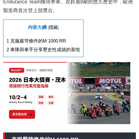
Endurance Team獲得季軍。在鈴鹿8耐的悠久歷史中，歐洲
製造商首次登上頒獎台。
內容大綱
[
隱藏
]
1
克服嚴苛條件的M 1000 RR
2
車隊與車手分享歷史性成就的喜悅