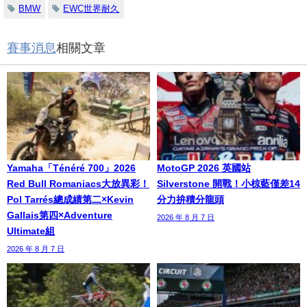
BMW
EWC世界耐久
賽事消息
相關文章
Yamaha「Ténéré 700」2026
MotoGP 2026 英國站
Red Bull Romaniacs大放異彩！
Silverstone 開戰！小椋藍僅差14
Pol Tarrés總成績第二×Kevin
分力拚積分龍頭
Gallais第四×Adventure
2026 年 8 月 7 日
Ultimate組
2026 年 8 月 7 日