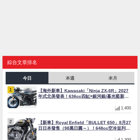
綜合文章排名
今日
本週
本月
【海外新車】Kawasaki「Ninja ZX-6R」2027
年式北美發表！636cc四缸×銀河銀/暮光藍新色
×KTRC/KIBS電控，11,599美元起
1,400
【新車】Royal Enfield「BULLET 650」8月27
日日本發售（98萬日圓～）！648cc空冷並列雙
缸×虎眼指示燈×砲筒黑/戰艦藍兩色
1,300