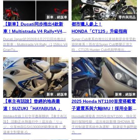
新車．絕版車
零件與用品
【新車】Ducati同步推出4款新
都市獵人參上！
車！Multistrada V4 Rally×V4
HONDA「CT125」升級指南
RS×Panigale V4 S
Ducati Japan於2026年6月27日同步推出4
Super Cub車系自推出以來就都是非常受歡
款新車：Multistrada V4 Rally（1,158cc V4
迎的車系！而在這Super Cub繁榮正茂之
Corse×Streetfighter V4 S
GranTu...
時，CT125 Hunter Cub也順勢推出。...
Corse 6月27日日本上市
新車．絕版車
新車．絕版車
【車主有話說】曾經的地表最
2025 Honda NT1100首度搭載電
速！SUZUKI「HAYABUSA 」
子避震系與六軸IMU！採用全新整
合式LED燈組
Webike在線上社交平臺舉辦的 【車主有話
Honda歐洲發表 2025年款NT1100，強化其
說】 活動正火熱進行中！這次由「リッ
旅行探險性能，這次改款新增 SHOWA 電
ジ」分享他與GSX1300R的騎乘故事！ 透
子控制避震系統作為選配，顯著提升越野能
過車主對愛車-G...
力。...