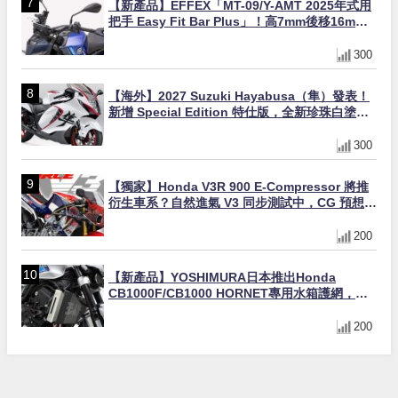
【新產品】EFFEX「MT-09/Y-AMT 2025年式用
把手 Easy Fit Bar Plus」！高7mm後移16mm
直上×三色×免換線組
300
【海外】2027 Suzuki Hayabusa（隼）發表！
新增 Special Edition 特仕版，全新珍珠白塗裝
與專屬配備登場
300
【獨家】Honda V3R 900 E-Compressor 將推
衍生車系？自然進氣 V3 同步測試中，CG 預想曝
光！
200
【新產品】YOSHIMURA日本推出Honda
CB1000F/CB1000 HORNET專用水箱護網，六
角網紋設計質感升級
200