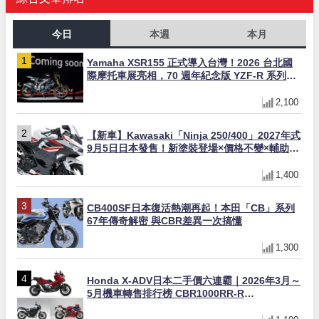
今日
本週
本月
Yamaha XSR155 正式導入台灣！2026 台北國
際摩托車展亮相，70 週年紀念版 YZF-R 系列限
量追加販售
2,100
【新車】Kawasaki「Ninja 250/400」2027年式
9月5日日本發售！新塗裝登場×價格不變×輔助滑
動式離合器×LED頭燈標配
1,400
CB400SF日本復活熱潮再起！本田「CB」系列
67年傳奇解密 與CBR差異一次搞懂
1,300
Honda X-ADV日本二手價六連霸｜2026年3月～
5月機車轉售排行榜 CBR1000RR-R
FIREBLADE SP首度躋身前十