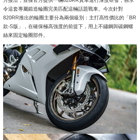
方接洽，並獲官方提供一輛820RR實車進行深度研發，務求
令這套專屬鍛造輪圈完美匹配這輛話題戰車。今次針對
820RR推出的輪圈主要分為兩個級別：主打高性價比的「BR
款-S版」，在確保極高強度的前提下，用上不鏽鋼與碳鋼螺
絲來固定輪圈部件。