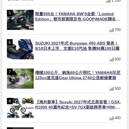
1,100
限量500台！YAMAHA BW’S全新「Limited
Edition」都市探索限定色 GOOPiMADE聯名包
同步登場
700
SUZUKI 2027年式 Burgman 400 ABS 發表！
8/18日本上市、支援E10汽油 售價98萬100日圓
600
榴槤100公斤、鮪魚60公斤照扛！YAMAHA印尼
125cc速克達Gear Ultima 2740公里耐操實測
500
【海外新車】Suzuki 2027年式北美首發！GSX-
R1000 40週年紀念×SV-7GX新款跨界車×RM-
Z450 Ken Roczen冠軍套件
400