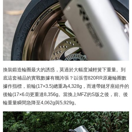
換裝鍛造輪圈最大的誘惑，莫過於大幅度減輕簧下重量。到
底這套補品的實戰數據有幾誇張？以張雪820RR原廠輪圈數
據作指標，前輪(17×3.5)總重為4,328g，而連帶鏈牙座組件的
後輪(17×6.0)更重達8,356g。當換上MFZ的S版之後，前、後
輪重量瞬間急降至4,062g與5,929g。