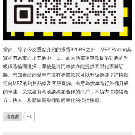
當然，除了今次重點介紹的張雪820RR之外，MFZ Racing其
實亦有為市面上其他中、日、歐大熱電單車款提供對應的升
級鍛造輪圈選擇，即使是冷門車款亦能提供客製化專屬訂
製。想知自己的愛車有沒有專屬款式可以升級換裝？詳情歡
迎向MFZ的銷售熱線及客服查詢。有意為愛車進行終極升級
的車迷，又或者有意洽談經銷合作的商戶，不妨盡快聯絡廠
方，快人一步體驗這股極致輕量化的操控快感。
這篇讚
+1