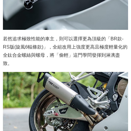
若然追求極致性能的車主，則可以選擇更為頂級的「BR款-
RS版(旋風6輻條款)」，全組改用上強度更高且極度輕量化的
全鈦合金螺絲與螺母，將「偷輕」這門學問發揮到淋漓盡
致。