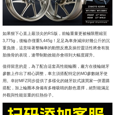
如果狠下心直上最頂尖的RS版，前輪重量更被極限壓縮至
3,775g，後輪亦僅重5,445g！足足為車身減掉好幾公斤的沉
重負擔，這意味著整輛車的動態反應及操控靈活性將會有脫
胎換骨的表現，連帶制動效能亦會得到大幅度躍升。
值得留意的是，為了配合這套高性能輪圈，廠方在後輪鏈牙
參數上作出了精心調整，車主須搭配特定的MO參數鏈牙使
用。幸好MFZ同步提供了多樣化的鏈牙款式讓買家一併選購
搭配，加上輪圈本身備有多種吸睛的顏色選擇，絕對能滿足
外觀與性能並重的狂熱份子。