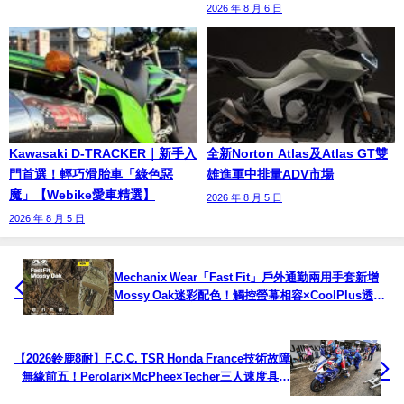
2026 年 8 月 6 日
Kawasaki D-TRACKER｜新手入
全新Norton Atlas及Atlas GT雙
門首選！輕巧滑胎車「綠色惡
雄進軍中排量ADV市場
魔」【Webike愛車精選】
2026 年 8 月 5 日
2026 年 8 月 5 日
Mechanix Wear「Fast Fit」戶外通勤兩用手套新增
Mossy Oak迷彩配色！觸控螢幕相容×CoolPlus透氣
網眼
【2026鈴鹿8耐】F.C.C. TSR Honda France技術故障
無緣前五！Perolari×McPhee×Techer三人速度具競
爭力，終以第26名完賽