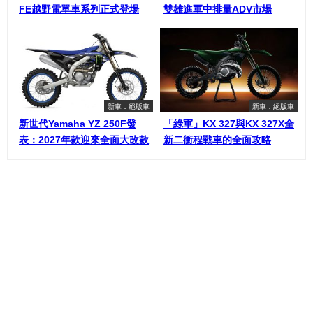
FE越野電單車系列正式登場
雙雄進軍中排量ADV市場
新車．絕版車
新車．絕版車
新世代Yamaha YZ 250F發
「綠軍」KX 327與KX 327X全
表：2027年款迎來全面大改款
新二衝程戰車的全面攻略