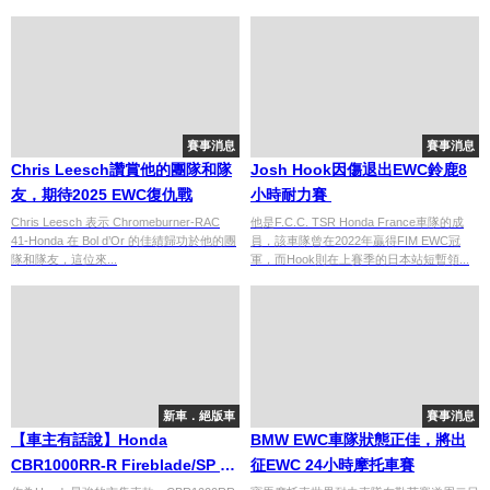
賽事消息
賽事消息
Chris Leesch讚賞他的團隊和隊
Josh Hook因傷退出EWC鈴鹿8
友，期待2025 EWC復仇戰
小時耐力賽
Chris Leesch 表示 Chromeburner-RAC
他是F.C.C. TSR Honda France車隊的成
41-Honda 在 Bol d’Or 的佳績歸功於他的團
員，該車隊曾在2022年贏得FIM EWC冠
隊和隊友，這位來...
軍，而Hook則在上賽季的日本站短暫領...
新車．絕版車
賽事消息
【車主有話說】Honda
BMW EWC車隊狀態正佳，將出
CBR1000RR-R Fireblade/SP 到
征EWC 24小時摩托車賽
底是怎樣的一輛車？！