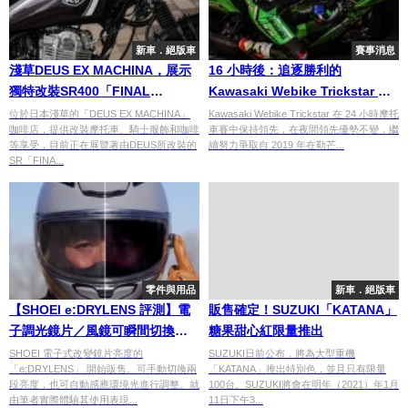
新車．絕版車
賽事消息
淺草DEUS EX MACHINA，展示
16 小時後：追逐勝利的
獨特改裝SR400「FINAL
Kawasaki Webike Trickstar 在
EDITION」
利曼保持領先
位於日本淺草的「DEUS EX MACHINA」
Kawasaki Webike Trickstar 在 24 小時摩托
咖啡店，提供改裝摩托車、騎士服飾和咖啡
車賽中保持領先，在夜間領先優勢不變，繼
等享受，目前正在展覽著由DEUS所改裝的
續努力爭取自 2019 年在勒芒...
SR「FINA...
零件與用品
新車．絕版車
【SHOEI e:DRYLENS 評測】電
販售確定！SUZUKI「KATANA」
子調光鏡片／風鏡可瞬間切換明
糖果甜心紅限量推出
度，自動模式實用性高，價格偏
SHOEI 電子式改變鏡片亮度的
SUZUKI日前公布，將為大型重機
「e:DRYLENS」 開始販售。可手動切換兩
「KATANA」推出特別色，並且只有限量
高但值得考慮
段亮度，也可自動感應環境光進行調整。就
100台。SUZUKI將會在明年（2021）年1月
由筆者實際體驗其使用表現...
11日下午3...