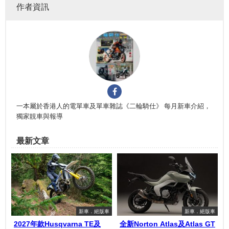
作者資訊
一本屬於香港人的電單車及單車雜誌《二輪騎仕》 每月新車介紹，
獨家靚車與報導
最新文章
新車．絕版車
新車．絕版車
2027年款Husqvarna TE及
全新Norton Atlas及Atlas GT