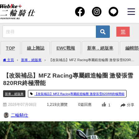
简
TOP
線上雜誌
EWC戰報
新車．絕版車
編輯部
主頁
新車．絕版車
【改裝補品】MFZ Racing專屬鍛造輪圈 激發張雪820RR
終極潛能
【改裝補品】MFZ Racing專屬鍛造輪圈 激發張雪
820RR終極潛能
新車．絕版車
【改裝補品】MFZ Racing專屬鍛造輪圈 激發張雪820RR終極潛能
2026年07月08日
1,219
次瀏覽
0篇回應
分享
1
二輪騎仕