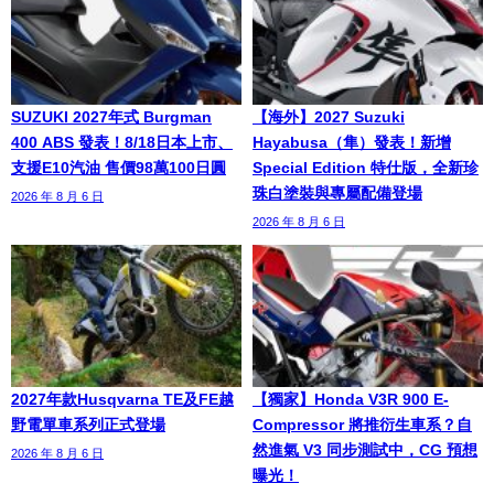
SUZUKI 2027年式 Burgman
【海外】2027 Suzuki
400 ABS 發表！8/18日本上市、
Hayabusa（隼）發表！新增
支援E10汽油 售價98萬100日圓
Special Edition 特仕版，全新珍
珠白塗裝與專屬配備登場
2026 年 8 月 6 日
2026 年 8 月 6 日
2027年款Husqvarna TE及FE越
【獨家】Honda V3R 900 E-
野電單車系列正式登場
Compressor 將推衍生車系？自
然進氣 V3 同步測試中，CG 預想
2026 年 8 月 6 日
曝光！