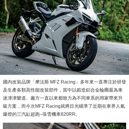
國內改裝品牌「摩法斯 MFZ Racing」多年來一直專注於研發
及生產各類高性能改裝部件，當中以鍛造鋁合金輪圈最為車
迷津津樂道。廠方一直以來都致力為不同車系的用家帶來升
級方案，而今次MFZ Racing就將目光瞄準了近期在車界人氣
爆燈的三汽缸超跑–張雪機車820RR。