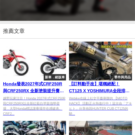
推薦文章
新車．絕版車
零件與用品
Honda發表2027年式CRF250R
【訂料動手改】堪稱絕配！
與CRF250RX 全新塗裝提升賽事
CT125 X YOSHIMURA全段排氣
存在感，日本9月4日限量發售！
管
越野玩家注目！Honda 2027年式CRF250R
Webike在線上社交平臺舉辦的 【MOTO
與CRF250RX以全新紅藍白塗裝強勢登
HACK】 活動正火熱進行中！這次由「アキ
場，大型Honda標誌讓賽場存在感破表。
ヒト」分享他與HUNTER CUB CT125的
CRF2...
騎...