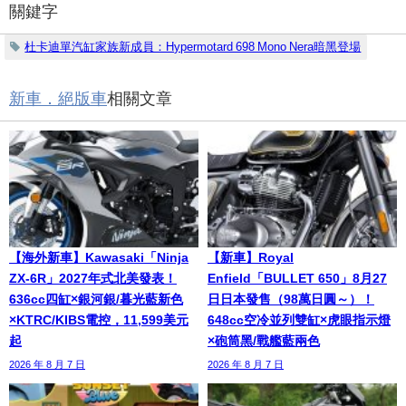
關鍵字
杜卡迪單汽缸家族新成員：Hypermotard 698 Mono Nera暗黑登場
新車．絕版車
相關文章
【海外新車】Kawasaki「Ninja
【新車】Royal
ZX-6R」2027年式北美發表！
Enfield「BULLET 650」8月27
636cc四缸×銀河銀/暮光藍新色
日日本發售（98萬日圓～）！
×KTRC/KIBS電控，11,599美元
648cc空冷並列雙缸×虎眼指示燈
起
×砲筒黑/戰艦藍兩色
2026 年 8 月 7 日
2026 年 8 月 7 日