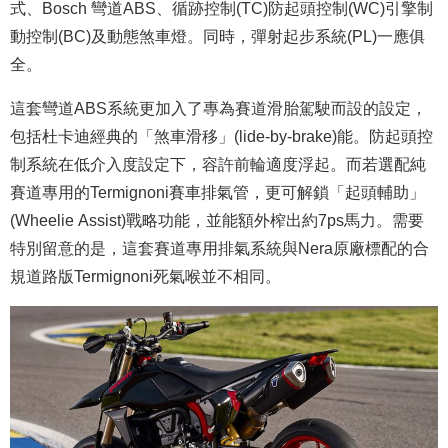
式、Bosch 彎道ABS、循跡控制(TC)防起頭控制(WC)引擎制
動控制(BC)及動態煞車燈。同時，彈射起步系統(PL)一應俱
全。
這套彎道ABS系統更加入了專為賽道滑胎駕駛而設的設定，
包括杜卡迪經典的「煞車滑移」(lide-by-brake)能。防起頭控
制系統在低介入度設定下，容許前輪適度浮起。而若選配純
賽道專用的Termignoni賽車排氣管，更可解鎖「起頭輔助」
(Wheelie Assist)戰略功能，並能額外榨出約7ps馬力。需要
特別留意的是，這套賽道專用排氣系統與Nera原廠標配的合
規道路版Termignoni死氣喉並不相同。