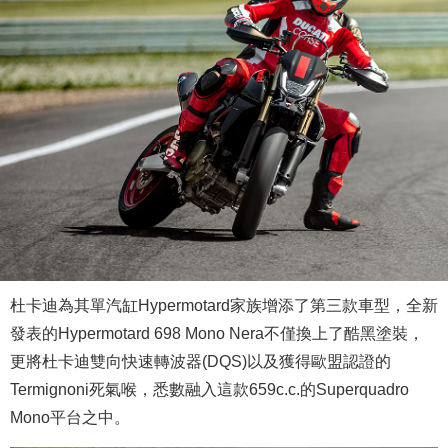
杜卡迪為其單汽缸Hypermotard家族增添了第三款車型，全新
發表的Hypermotard 698 Mono Nera不僅換上了酷黑塗裝，
更將杜卡迪雙向快速轉波器(DQS)以及獲得歐盟認證的
Termignoni死氣喉，悉數融入這款659c.c.的Superquadro
Mono平台之中。