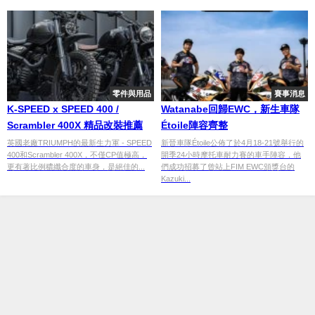
零件與用品
賽事消息
K-SPEED x SPEED 400 /
Watanabe回歸EWC，新生車隊
Scrambler 400X 精品改裝推薦
Étoile陣容齊整
英國老廠TRIUMPH的最新生力軍 - SPEED
新晉車隊Étoile公佈了於4月18-21號舉行的
400和Scrambler 400X，不僅CP值極高，
開季24小時摩托車耐力賽的車手陣容，他
更有著比例穠纖合度的車身，是絕佳的...
們成功招募了曾站上FIM EWC頒獎台的
Kazuki...