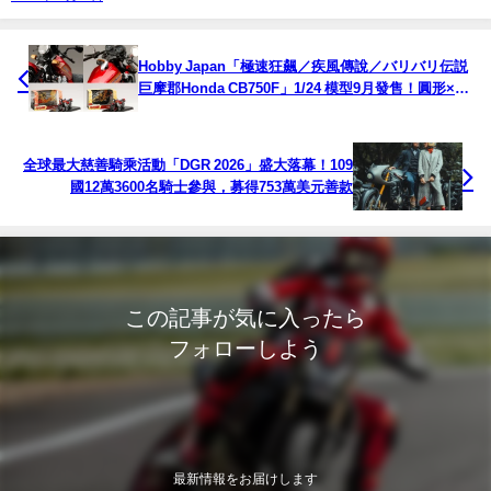
Hobby Japan「極速狂飆／疾風傳說／バリバリ伝説
巨摩郡Honda CB750F」1/24 模型9月發售！圓形×方
形後照鏡兩款，漫畫名場景專屬包裝
全球最大慈善騎乘活動「DGR 2026」盛大落幕！109
國12萬3600名騎士參與，募得753萬美元善款
この記事が気に入ったら
フォローしよう
最新情報をお届けします