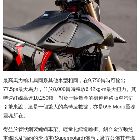
最高馬力輸出與同系其他車型相同，在9,750轉時可輸出
77.5ps最大馬力，並於8,000轉時釋放6.42kg-m最大扭力。其
轉速紅線高達10,250轉，對於一輛量產的街道道路版單汽缸
引擎來說，這是一個驚人的高轉速數據，亦是698 Mono靈魂
靈魂所在。
得益於管狀鋼製編織車架、輕量化鑄造輪框、鋁合金浮動煞
車碟以及簡約的滑胎車(Supermotard)佈局，廠方公佈其無燃