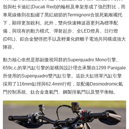
殼與杜卡迪紅(Ducati Red)的輪框及車架形成了強烈對比，而
車尾線條則在點綴了黑紅細節的Termignoni合規死氣喉襯托
下，顯得更加銳利。此外，雙向快速轉波器更列為標準配
備，與現有的動力模式、彈射起步、全LED燈具、日行燈
(DRL)、鋁合金變徑把手以及輕量化鋰離子電池共同構成強大
陣容。
動力核心依然是那副傲視同群的Superquadro Mono引擎。
659c.c.的單汽缸引擎的架構與設計理念承襲自1299 Panigale
所使用的Superquadro雙汽缸引擎。這款大缸徑單汽缸引擎
採用了116mm缸徑與62.4mm行程，並配備Desmodromic氣
門控制系統、鈦合金進氣門、鋼製排氣門以及雙平衡軸。