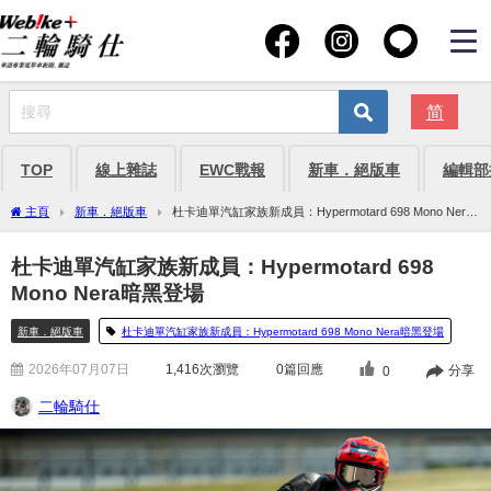
简
TOP
線上雜誌
EWC戰報
新車．絕版車
編輯部
主頁
新車．絕版車
杜卡迪單汽缸家族新成員：Hypermotard 698 Mono Nera
暗黑登場
杜卡迪單汽缸家族新成員：Hypermotard 698
Mono Nera暗黑登場
新車．絕版車
杜卡迪單汽缸家族新成員：Hypermotard 698 Mono Nera暗黑登場
2026年07月07日
1,416
次瀏覽
0篇回應
分享
0
二輪騎仕