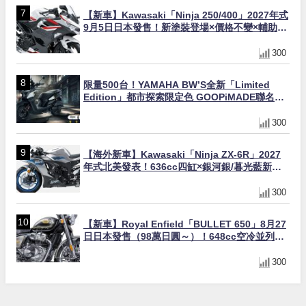
【新車】Kawasaki「Ninja 250/400」2027年式
9月5日日本發售！新塗裝登場×價格不變×輔助滑
動式離合器×LED頭燈標配
300
限量500台！YAMAHA BW’S全新「Limited
Edition」都市探索限定色 GOOPiMADE聯名包
同步登場
300
【海外新車】Kawasaki「Ninja ZX-6R」2027
年式北美發表！636cc四缸×銀河銀/暮光藍新色
×KTRC/KIBS電控，11,599美元起
300
【新車】Royal Enfield「BULLET 650」8月27
日日本發售（98萬日圓～）！648cc空冷並列雙
缸×虎眼指示燈×砲筒黑/戰艦藍兩色
300