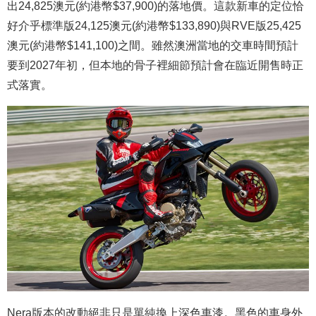
出24,825澳元(約港幣$37,900)的落地價。這款新車的定位恰
好介乎標準版24,125澳元(約港幣$133,890)與RVE版25,425
澳元(約港幣$141,100)之間。雖然澳洲當地的交車時間預計
要到2027年初，但本地的骨子裡細節預計會在臨近開售時正
式落實。
Nera版本的改動絕非只是單純換上深色車漆。黑色的車身外