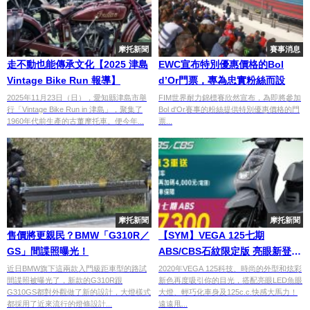
摩托新聞
賽事消息
走不動也能傳承文化【2025 津島
EWC宣布特別優惠價格的Bol
Vintage Bike Run 報導】
d’Or門票，專為忠實粉絲而設
2025年11月23日（日），愛知縣津島市舉
FIM世界耐力錦標賽欣然宣布，為即將參加
行「Vintage Bike Run in 津島」，聚集了
Bol d'Or賽事的粉絲提供特別優惠價格的門
1960年代前生產的古董摩托車。便今年...
票...
摩托新聞
摩托新聞
售價將更親民？BMW「G310R／
【SYM】VEGA 125七期
GS」間諜照曝光！
ABS/CBS石紋限定版 亮眼新登
場！
近日BMW旗下這兩款入門級距車型的路試
2020年VEGA 125科技、時尚的外型和炫彩
間諜照被曝光了，新款的G310R跟
新色再度吸引你的目光，搭配亮眼LED魚眼
G310GS都對外觀做了新的設計，大燈樣式
大燈、輕巧化車身及125c.c.快感大馬力！
都採用了近來流行的燈條設計...
遠遠甩...