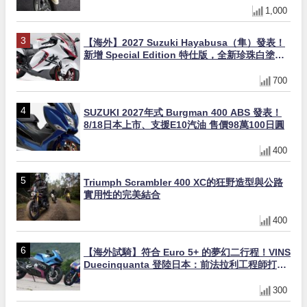
1,000
【海外】2027 Suzuki Hayabusa（隼）發表！
新增 Special Edition 特仕版，全新珍珠白塗裝
與專屬配備登場
700
SUZUKI 2027年式 Burgman 400 ABS 發表！
8/18日本上市、支援E10汽油 售價98萬100日圓
400
Triumph Scrambler 400 XC的狂野造型與公路
實用性的完美結合
400
【海外試騎】符合 Euro 5+ 的夢幻二行程！VINS
Duecinquanta 登陸日本：前法拉利工程師打
造、碳纖維單體車架與 250cc 雙曲軸 V 雙全解
析
300