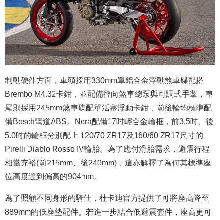
制動硬件方面，車頭採用330mm單鋁合金浮動煞車碟配搭
Brembo M4.32卡鉗，並配備徑向煞車總泵與可調式手掣，車
尾則採用245mm煞車碟配單活塞浮動卡鉗，前後輪均標準配
備Bosch彎道ABS。Nera配備17吋輕合金輪框，前3.5吋、後
5.0吋的輪框分別配上 120/70 ZR17及160/60 ZR17尺寸的
Pirelli Diablo Rosso IV輪胎。為了應付滑胎需求，避震行程
相當充裕(前215mm、後240mm)，這亦解釋了為何其標準座
位高度達到偏高的904mm。
為了照顧不同身形的騎仕，杜卡迪官方提供了可將座高降至
889mm的低座墊配件。若進一步結合低避震套件，座高更可