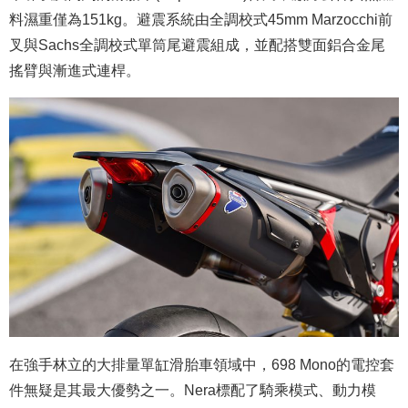
料濕重僅為151kg。避震系統由全調校式45mm Marzocchi前
叉與Sachs全調校式單筒尾避震組成，並配搭雙面鋁合金尾
搖臂與漸進式連桿。
在強手林立的大排量單缸滑胎車領域中，698 Mono的電控套
件無疑是其最大優勢之一。Nera標配了騎乘模式、動力模