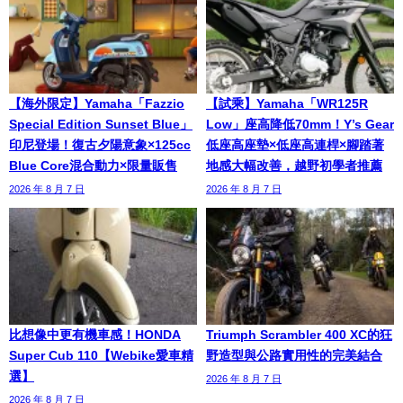
【海外限定】Yamaha「Fazzio
【試乘】Yamaha「WR125R
Special Edition Sunset Blue」
Low」座高降低70mm！Y’s Gear
印尼登場！復古夕陽意象×125cc
低座高座墊×低座高連桿×腳踏著
Blue Core混合動力×限量販售
地感大幅改善，越野初學者推薦
2026 年 8 月 7 日
2026 年 8 月 7 日
比想像中更有機車感！HONDA
Triumph Scrambler 400 XC的狂
Super Cub 110【Webike愛車精
野造型與公路實用性的完美結合
選】
2026 年 8 月 7 日
2026 年 8 月 7 日