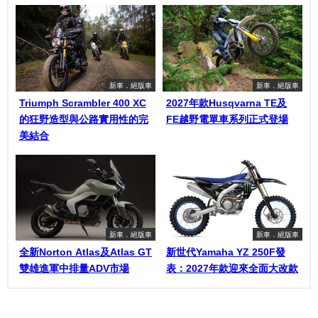
新車．絕版車
新車．絕版車
Triumph Scrambler 400 XC
2027年款Husqvarna TE及
的狂野造型與公路實用性的完
FE越野電單車系列正式登場
美結合
新車．絕版車
新車．絕版車
全新Norton Atlas及Atlas GT
新世代Yamaha YZ 250F發
雙雄進軍中排量ADV市場
表：2027年款迎來全面大改款