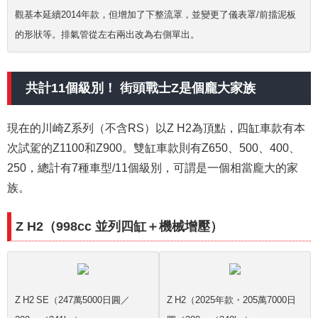
觀基本延續2014年款，但增加了下整流罩，並變更了儀表罩/前擋泥板
的形狀等。排氣管從左右兩出改為右側單出。
共計11個級別！ 街頭戰士Z是個龐大家族
現在的川崎Z系列（不含RS）以Z H2為頂點，四缸車款有本
次試駕的Z1100和Z900。雙缸車款則有Z650、500、400、
250，總計有7種車型/11個級別，可謂是一個相當龐大的家
族。
Z H2（998cc 並列四缸＋機械增壓）
Z H2 SE（247萬5000日圓／
Z H2（2025年款・205萬7000日