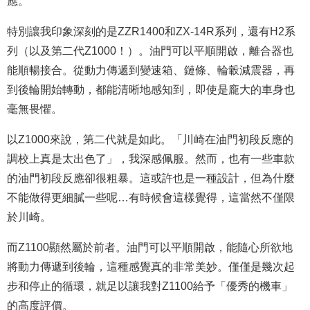
應。
特別讓我印象深刻的是ZZR1400和ZX-14R系列，還有H2系
列（以及第二代Z1000！）。油門可以平順開啟，離合器也
能順暢接合。從動力傳遞到變速箱、鏈條、輪轂減震器，再
到後輪開始轉動，都能清晰地感知到，即使是龐大的車身也
毫無畏懼。
以Z1000來說，第二代就是如此。「川崎在油門初段反應的
調校上真是太出色了」，我深感佩服。然而，也有一些車款
的油門初段反應卻很粗暴。這或許也是一種設計，但為什麼
不能做得更細膩一些呢…有時候會這樣覺得，這當然不僅限
於川崎。
而Z1100顯然屬於前者。油門可以平順開啟，能隨心所欲地
將動力傳遞到後輪，這種感覺真的非常美妙。僅僅是幾次起
步和停止的循環，就足以讓我對Z1100給予「優秀的機車」
的高度評價。