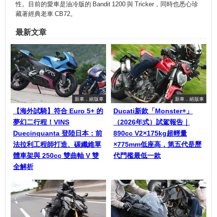
性。目前的愛車是油冷版的 Bandit 1200 與 Tricker，同時也悉心珍
藏著經典老車 CB72。
最新文章
新車．絕版車
新車．絕版車
【海外試騎】符合 Euro 5+ 的
Ducati新款「Monster+」
夢幻二行程！VINS
（2026年式）試駕報告｜
Duecinquanta 登陸日本：前
890cc V2×175kg超輕量
法拉利工程師打造、碳纖維單
×775mm低座高，第五代是歷
體車架與 250cc 雙曲軸 V 雙
代門檻最低一款
全解析