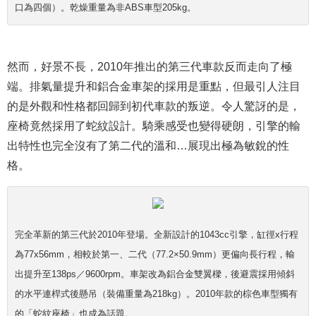
口為四個）。乾燥重量為非ABS車型205kg。
然而，好景不長，2010年推出的第三代車款反而走向了極
端。排氣量提升和鋁合金車架的採用是重點，但最引人注目
的是外觀和性格都回歸到初代車款的叛逆。令人驚訝的是，
座椅竟然採用了蛇紋設計。騎乘感受也變得硬朗，引擎的輸
出特性也完全沒有了第二代的溫和…展現出極為敏銳的性
格。
完全革新的第三代於2010年登場。全新設計的1043cc引擎，缸徑x行程
為77x56mm，相較於第一、二代（77.2×50.9mm）更偏向長行程，輸
出提升至138ps／9600rpm。車架改為鋁合金雙翼樑，後避震採用傾斜
的水平連桿式後懸吊（裝備重量為218kg）。2010年款的棕色車型獨有
的「蛇紋座椅」也成為話題。