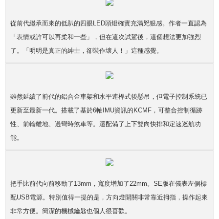
從前代繼承而來的低趴的四眼LED頭燈確實充滿兇狠感。作者一直認為
「表情或許可以再柔和一些」，但在這次試駕後，這個想法更加強烈
了。「明明是真正的紳士，卻裝作壞人！」這種感覺。
雖然延續了前代的鋁合金車架和水平連桿式後懸吊，但電子控制系統已
更新至最新一代。搭載了基於6軸IMU資訊的KCMF，可整合控制循跡
性、前輪離地、過彎時煞車等。還配備了上下雙向快排和定速巡航功
能。
把手比前代向前移動了13mm，寬度增加了22mm。SE版在儀表左側標
配USB電源。特別值得一提的是，方向燈開關非常靠近拇指，操作起來
非常方便。簡潔的機械鑰匙也個人很喜歡。