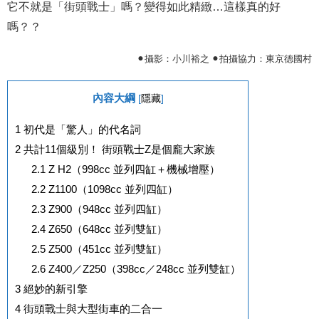
它不就是「街頭戰士」嗎？變得如此精緻…這樣真的好
嗎？？
⚫︎攝影：小川裕之 ⚫︎拍攝協力：東京德國村
內容大綱
[
隱藏
]
1
初代是「驚人」的代名詞
2
共計11個級別！ 街頭戰士Z是個龐大家族
2.1
Z H2（998cc 並列四缸＋機械增壓）
2.2
Z1100（1098cc 並列四缸）
2.3
Z900（948cc 並列四缸）
2.4
Z650（648cc 並列雙缸）
2.5
Z500（451cc 並列雙缸）
2.6
Z400／Z250（398cc／248cc 並列雙缸）
3
絕妙的新引擎
4
街頭戰士與大型街車的二合一