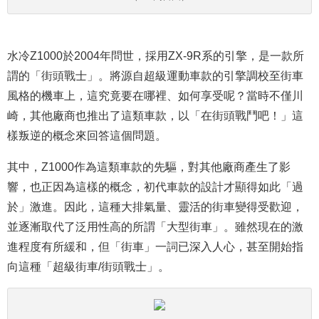
水冷Z1000於2004年問世，採用ZX-9R系的引擎，是一款所
謂的「街頭戰士」。將源自超級運動車款的引擎調校至街車
風格的機車上，這究竟要在哪裡、如何享受呢？當時不僅川
崎，其他廠商也推出了這類車款，以「在街頭戰鬥吧！」這
樣叛逆的概念來回答這個問題。
其中，Z1000作為這類車款的先驅，對其他廠商產生了影
響，也正因為這樣的概念，初代車款的設計才顯得如此「過
於」激進。因此，這種大排氣量、靈活的街車變得受歡迎，
並逐漸取代了泛用性高的所謂「大型街車」。雖然現在的激
進程度有所緩和，但「街車」一詞已深入人心，甚至開始指
向這種「超級街車/街頭戰士」。