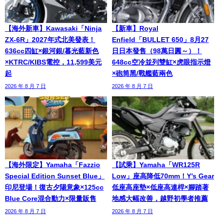
【海外新車】Kawasaki「Ninja
【新車】Royal
ZX-6R」2027年式北美發表！
Enfield「BULLET 650」8月27
636cc四缸×銀河銀/暮光藍新色
日日本發售（98萬日圓～）！
×KTRC/KIBS電控，11,599美元
648cc空冷並列雙缸×虎眼指示燈
起
×砲筒黑/戰艦藍兩色
2026 年 8 月 7 日
2026 年 8 月 7 日
【海外限定】Yamaha「Fazzio
【試乘】Yamaha「WR125R
Special Edition Sunset Blue」
Low」座高降低70mm！Y’s Gear
印尼登場！復古夕陽意象×125cc
低座高座墊×低座高連桿×腳踏著
Blue Core混合動力×限量販售
地感大幅改善，越野初學者推薦
2026 年 8 月 7 日
2026 年 8 月 7 日