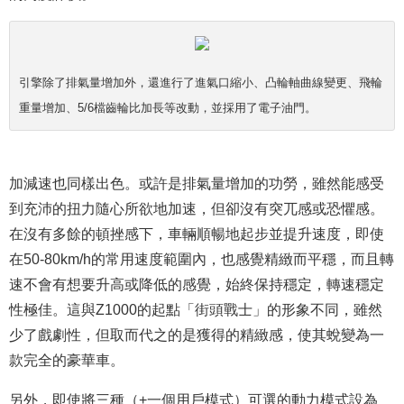
引擎除了排氣量增加外，還進行了進氣口縮小、凸輪軸曲線變更、飛輪
重量增加、5/6檔齒輪比加長等改動，並採用了電子油門。
加減速也同樣出色。或許是排氣量增加的功勞，雖然能感受
到充沛的扭力隨心所欲地加速，但卻沒有突兀感或恐懼感。
在沒有多餘的頓挫感下，車輛順暢地起步並提升速度，即使
在50-80km/h的常用速度範圍內，也感覺精緻而平穩，而且轉
速不會有想要升高或降低的感覺，始終保持穩定，轉速穩定
性極佳。這與Z1000的起點「街頭戰士」的形象不同，雖然
少了戲劇性，但取而代之的是獲得的精緻感，使其蛻變為一
款完全的豪華車。
另外，即使將三種（+一個用戶模式）可選的動力模式設為