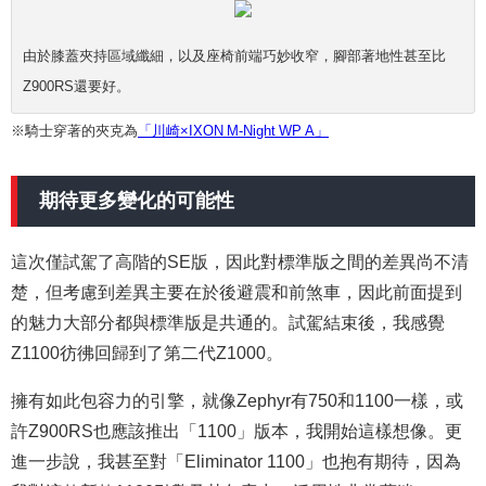
由於膝蓋夾持區域纖細，以及座椅前端巧妙收窄，腳部著地性甚至比
Z900RS還要好。
※騎士穿著的夾克為
「川崎×IXON M-Night WP A」
期待更多變化的可能性
這次僅試駕了高階的SE版，因此對標準版之間的差異尚不清
楚，但考慮到差異主要在於後避震和前煞車，因此前面提到
的魅力大部分都與標準版是共通的。試駕結束後，我感覺
Z1100彷彿回歸到了第二代Z1000。
擁有如此包容力的引擎，就像Zephyr有750和1100一樣，或
許Z900RS也應該推出「1100」版本，我開始這樣想像。更
進一步說，我甚至對「Eliminator 1100」也抱有期待，因為