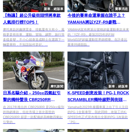
新車．絕版車
賽事消息
【熱議】超公升級街頭悍將車款
今後的賽車命運掌握在誰手上？
人氣排行榜TOP5！
YAMAHA將以YZF-R9參戰
WorldSSP
摩托車款的廠牌眾多、排氣量有大有小，風
YAMAHA宣布將派出號稱超級運動車款未來
格更是有街車、運動、冒險、越野、旅行等
的「YZF-R9」參加2025年的FIM
多樣多變，不小心就會造成騎士在選購下一
WorldSSP超級運動世界錦標賽。在許多比
輛愛車時，不知該如何是好。...
賽車持續面臨...
摩托新聞
新車．絕版車
日系名驅介紹 – 250cc四氣缸引
K-SPEED創意改裝！PG-1 ROCK
擊的獨特聲浪 CBR250RR
SCRAMBLER獨特越野與街頭風
(MC22）
格的融合
在 2017年推出的 CBR250RR 是250cc級別
Yamaha在2023年泰國車展上出了引人注目
的熱銷車款，但在市場上首次面世的
的PG-1全新車型，與此同時，改裝工坊K-
CBR250RR 卻是一款配備超高轉數四氣缸
SPEED也正式宣布推出全新的PG-1改裝款
引擎的...
「PG-...