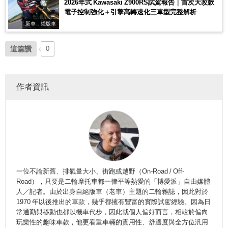
2026年式 Kawasaki Z900RS試駕報告｜首次大改款
電子控制強化＋引擎高轉速化三車型完整解析
新車．絕版車
這篇讚
0
作者資訊
一位不論新舊、排氣量大小、街跑或越野（On-Road / Off-
Road），只要是二輪摩托車都一律平等熱愛的「博愛派」自由媒體
人／記者。由於出身自絕版車（老車）主題的二輪雜誌，因此對於
1970 年以後推出的車款，幾乎都擁有豐富的實際試駕經驗。因為日
常通勤與移動也都以機車代步，因此就個人偏好而言，相較於偏向
玩樂性的趣味車款，他更看重車輛的實用性、舒適度與全方位汎用