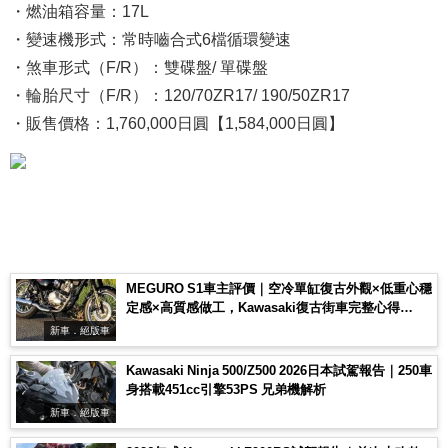
・燃油箱容量：17L
・變速機形式：常時嚙合式6檔循環變速
・煞車形式（F/R）：雙碟盤/ 單碟盤
・輪胎尺寸（F/R）：120/70ZR17/ 190/50ZR17
・販售價格：1,760,000日圓【1,584,000日圓】
MEGURO S1車主評價｜空冷單缸復古外觀×低重心穩
定感×高質感做工，Kawasaki復古街車完整心得
【Webike愛車精選】
新車．絕版車
Kawasaki Ninja 500/Z500 2026日本試駕報告｜250車
身搭載451cc引擎53PS 兄弟機解析
新車．絕版車