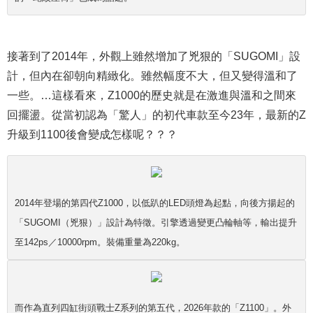
接著到了2014年，外觀上雖然增加了兇狠的「SUGOMI」設
計，但內在卻朝向精緻化。雖然幅度不大，但又變得溫和了
一些。…這樣看來，Z1000的歷史就是在激進與溫和之間來
回擺盪。從當初認為「驚人」的初代車款至今23年，最新的Z
升級到1100後會變成怎樣呢？？？
2014年登場的第四代Z1000，以低趴的LED頭燈為起點，向後方揚起的
「SUGOMI（兇狠）」設計為特徵。引擎透過變更凸輪軸等，輸出提升
至142ps／10000rpm。裝備重量為220kg。
而作為直列四缸街頭戰士Z系列的第五代，2026年款的「Z1100」。外