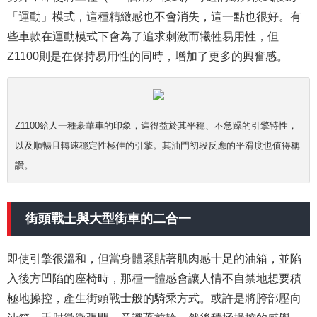
「運動」模式，這種精緻感也不會消失，這一點也很好。有
些車款在運動模式下會為了追求刺激而犧牲易用性，但
Z1100則是在保持易用性的同時，增加了更多的興奮感。
Z1100給人一種豪華車的印象，這得益於其平穩、不急躁的引擎特性，
以及順暢且轉速穩定性極佳的引擎。其油門初段反應的平滑度也值得稱
讚。
街頭戰士與大型街車的二合一
即使引擎很溫和，但當身體緊貼著肌肉感十足的油箱，並陷
入後方凹陷的座椅時，那種一體感會讓人情不自禁地想要積
極地操控，產生街頭戰士般的騎乘方式。或許是將胯部壓向