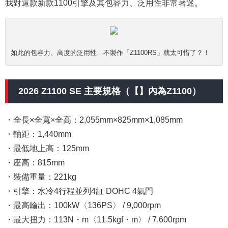
我對這款新款1100引擎及其包容力、泛用性非常著迷。
如此的包容力、高度的泛用性…不製作「Z1100RS」就太可惜了？！
2026 Z1100 SE 主要規格（【】內為Z1100）
・全長×全寬×全高：2,055mm×825mm×1,085mm
・軸距：1,440mm
・最低地上高：125mm
・座高：815mm
・裝備重量：221kg
・引擎：水冷4行程並列4缸 DOHC 4氣門
・最高輸出：100kW〈136PS〉 / 9,000rpm
・最大扭力：113N・m〈11.5kgf・m〉 / 7,600rpm