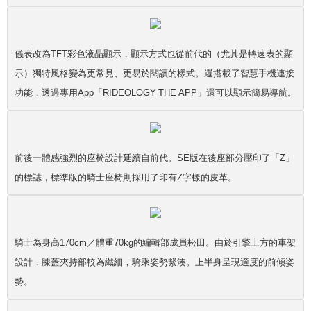
儀表改為TFT彩色液晶顯示，顯示方式也從前代的（尤其是轉速表的顯
示）獨特風格變為更常見、更易於閱讀的樣式。還搭載了智慧手機連接
功能，透過專用App「RIDEOLOGY THE APP」還可以顯示簡易導航。
前後一體感強烈的座椅設計延續自前代。SE版在後座部分壓印了「Z」
的標誌，標準版的騎士座椅則採用了印有Z字樣的皮革。
騎士為身高170cm／體重70kg的編輯部成員松田。由於引擎上方的車架
設計，膝蓋夾持部較為纖細，騎乘姿勢緊湊。上半身呈現適度的前傾姿
勢。