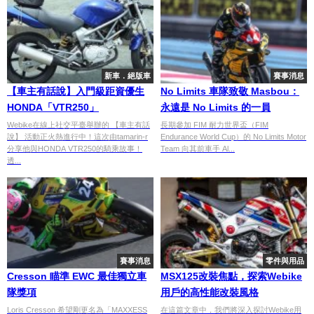
新車．絕版車
賽事消息
【車主有話說】入門級距資優生
No Limits 車隊致敬 Masbou：
HONDA「VTR250」
永遠是 No Limits 的一員
Webike在線上社交平臺舉辦的 【車主有話
長期參加 FIM 耐力世界盃（FIM
說】 活動正火熱進行中！這次由tamarin-r
Endurance World Cup）的 No Limits Motor
分享他與HONDA VTR250的騎乘故事！
Team 向其前車手 Al...
透...
賽事消息
零件與用品
Cresson 瞄準 EWC 最佳獨立車
MSX125改裝焦點，探索Webike
隊獎項
用戶的高性能改裝風格
Loris Cresson 希望剛更名為「MAXXESS
在這篇文章中，我們將深入探討Webike用