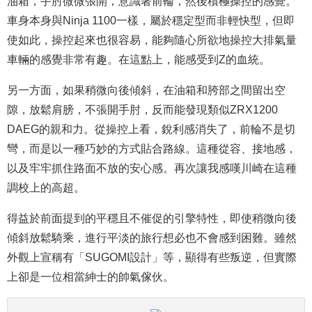
油箱，手肘微微張開，意識著前輪，然後積極操控的感覺。
車身本身與Ninja 1100一樣，屬於穩定型而非輕快型，但即
使如此，操控起來也很容易，能夠隨心所欲地操控大排氣量
車輛的感覺非常有趣。在這點上，能感受到Z的血統。
另一方面，如果稍微向後傾斜，在油箱和胯部之間留出空
隙，放鬆肩膀，不張開手肘，反而能發現類似ZRX1200
DAEG的親和力。從操控上看，銳利感消失了，前輪不是切
彎，而是以一種巧妙的方式貼合路線。這種從容、接地感，
以及牢牢抓住路面不放的安心感。再次讓我感嘆川崎在這種
調校上的高超。
得益於前面提到的平穩且不催促的引擎特性，即使稍微向後
傾斜放鬆騎乘，進行平淡的旅行想必也不會感到困難。雖然
外觀上宣稱有「SUGOMI設計」等，顯得有些叛逆，但實際
上卻是一位相當紳士的帥氣傢伙。