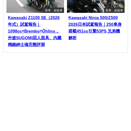
新車．絕版車
新車．絕版車
Kawasaki Z1100 SE（2026
Kawasaki Ninja 500/Z500
年式）試駕報告｜
2026日本試駕報告｜250車身
1098cc×Brembo×Öhlins，
搭載451cc引擎53PS 兄弟機
外披SUGOMI惡人面具、內藏
解析
精緻紳士魂完整評測