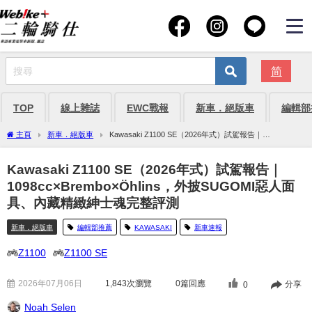
简
TOP
線上雜誌
EWC戰報
新車．絕版車
編輯部
主頁
新車．絕版車
Kawasaki Z1100 SE（2026年式）試駕報告｜
1098cc×Brembo×Öhlins，外披SUGOMI惡人面具、內藏精緻紳士魂完整評測
Kawasaki Z1100 SE（2026年式）試駕報告｜
1098cc×Brembo×Öhlins，外披SUGOMI惡人面
具、內藏精緻紳士魂完整評測
新車．絕版車
編輯部推薦
KAWASAKI
新車速報
Z1100
Z1100 SE
2026年07月06日
1,843
次瀏覽
0篇回應
分享
0
Noah Selen