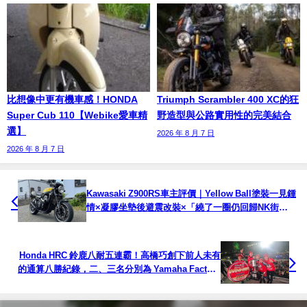
比想像中更有機車感！HONDA
Triumph Scrambler 400 XC的狂
Super Cub 110【Webike愛車精
野造型與公路實用性的完美結合
選】
2026 年 8 月 7 日
2026 年 8 月 7 日
Kawasaki Z900RS車主評價｜Yellow Ball塗裝一見鍾
情×凝膠坐墊後避震改裝×「繞了一圈仍回歸NK街
車」真實心得【Webike愛車精選】
Honda HRC 鈴鹿八耐五連霸！高橋巧創下前人未有
的通算八勝紀錄，二、三名分別為 Yamaha Factory
與首度登上領獎台的歐洲車廠 BMW