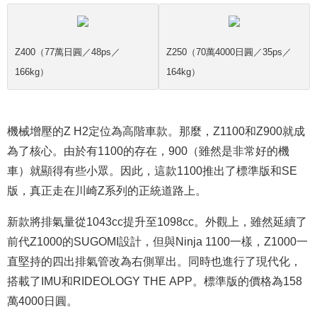
Z400（77萬日圓／48ps／
Z250（70萬4000日圓／35ps／
166kg）
164kg）
機械增壓的Z H2定位為高階車款。那麼，Z1100和Z900就成
為了核心。由於有1100的存在，900（雖然是非常好的機
車）就顯得有些小眾。因此，這款1100推出了標準版和SE
版，真正走在川崎Z系列的正統道路上。
新款將排氣量從1043cc提升至1098cc。外觀上，雖然延續了
前代Z1000的SUGOMI設計，但與Ninja 1100一樣，Z1000一
直堅持的四出排氣管改為右側單出。同時也進行了現代化，
搭載了IMU和RIDEOLOGY THE APP。標準版的價格為158
萬4000日圓。