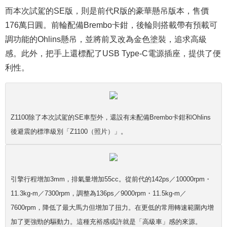
而本次試駕的SE版，則是前代R版的豪華懸吊版本，售價
176萬日圓。前輪配備Brembo卡鉗，後輪則搭載帶有預載可
調功能的Ohlins懸吊，並將前叉改為金色塗裝，追求高級
感。此外，把手上還標配了USB Type-C電源插座，提供了便
利性。
Z1100除了本次試駕的SE車型外，還設有未配備Brembo卡鉗和Ohlins
後避震的標準級別「Z1100（照片）」。
引擎行程增加3mm，排氣量增加55cc。從前代的142ps／10000rpm・
11.3kg-m／7300rpm，調整為136ps／9000rpm・11.5kg-m／
7600rpm，降低了最大馬力但增加了扭力。在更低的常用轉速範圍內增
加了更強勁的驅動力。這種充裕感或許就是「高級車」感的來源。