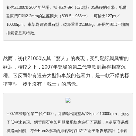
初代Z1000於2004年登場。採用ZX-9R（C/D型）為基礎的引擎，配備
副閥門FI和2.2mm的缸徑擴大（899.5→953cc），可輸出127ps／
10000rpm。車架為鋼管鑽石型，乾燥重量為198kg。細長的四出不鏽鋼
排氣管是其特徵。
然而，初代Z1000以其「驚人」的表現，受到驚訝與興奮的
歡迎，相較之下，2007年登場的第二代車款則顯得相當沉
穩。它反而帶有過去大型街車般的包容力，是一款不錯的標
準車型，幾乎沒有「戰士」的感覺。
2007年登場的第二代Z1000，引擎輸出調整為125ps／10000rpm，強化
了低中速表現。鋼管鑽石車架和懸吊系統也進行了更新，車身更容易獲
得路面回饋。符合Euro3標準的排氣管採用左右兩出喇叭形設計（排氣