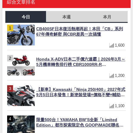
綜合文章排名
今日
本週
本月
CB400SF日本復活熱潮再起！本田「CB」系列
67年傳奇解密 與CBR差異一次搞懂
1,600
Honda X-ADV日本二手價六連霸｜2026年3月～
5月機車轉售排行榜 CBR1000RR-R
FIREBLADE SP首度躋身前十
1,200
【新車】Kawasaki「Ninja 250/400」2027年式
9月5日日本發售！新塗裝登場×價格不變×輔助滑
動式離合器×LED頭燈標配
1,100
限量500台！YAMAHA BW’S全新「Limited
Edition」都市探索限定色 GOOPiMADE聯名包
同步登場