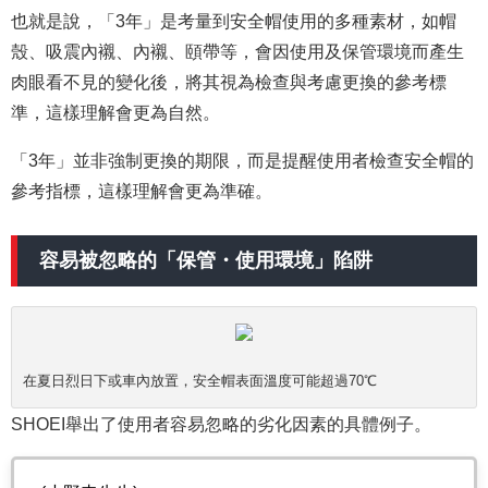
也就是說，「3年」是考量到安全帽使用的多種素材，如帽
殼、吸震內襯、內襯、頤帶等，會因使用及保管環境而產生
肉眼看不見的變化後，將其視為檢查與考慮更換的參考標
準，這樣理解會更為自然。
「3年」並非強制更換的期限，而是提醒使用者檢查安全帽的
參考指標，這樣理解會更為準確。
容易被忽略的「保管・使用環境」陷阱
在夏日烈日下或車內放置，安全帽表面溫度可能超過70℃
SHOEI舉出了使用者容易忽略的劣化因素的具體例子。