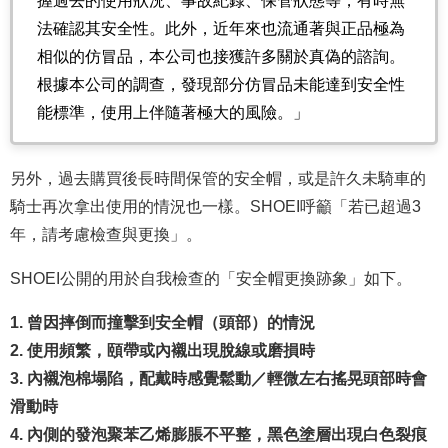
握過去的使用狀況、事故紀錄、保管狀態等，有時無
法確認其安全性。此外，近年來也流通著與正品極為
相似的仿冒品，本公司也接獲許多關於真偽的諮詢。
根據本公司的調查，發現部分仿冒品未能達到安全性
能標準，使用上伴隨著極大的風險。」
另外，過去購買後長時間保管的安全帽，或是許久未騎車的
騎士再次拿出使用的情況也一樣。SHOEI呼籲「若已超過3
年，請考慮檢查與更換」。
SHOEI公開的用於自我檢查的「安全帽更換跡象」如下。
1. 曾因摔倒而撞擊到安全帽（頭部）的情況
2. 使用頻繁，頤帶或內襯出現脫線或磨損時
3. 內襯泡棉塌陷，配戴時感覺鬆動／輕微左右搖晃頭部時會
滑動時
4. 內側的發泡聚苯乙烯膨脹不平整，黑色塗層出現白色裂痕