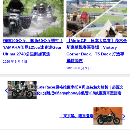
榴槤100公斤、鮪魚60公斤照扛！
【MotoGP™日本大獎賽】茂木全
YAMAHA印尼125cc速克達Gear
新豪華觀賽區登場！Victory
Ultima 2740公里耐操實測
Corner Deck、T5 Deck 打造專
屬特等席
2026 年 8 月 4 日
2026 年 8 月 3 日
Cafe Racer風格推薦摩托車與改裝魅力解析｜起源文
化×分離把×Megaphone排氣管×18款推薦車型指南 |
Webike Moto Guide
「東京黑」隆重登場