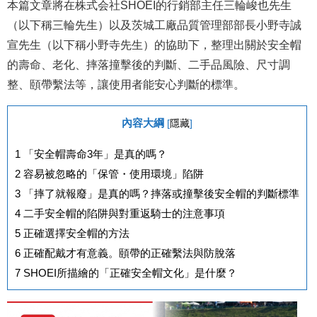
本篇文章將在株式会社SHOEI的行銷部主任三輪峻也先生
（以下稱三輪先生）以及茨城工廠品質管理部部長小野寺誠
宣先生（以下稱小野寺先生）的協助下，整理出關於安全帽
的壽命、老化、摔落撞擊後的判斷、二手品風險、尺寸調
整、頤帶繫法等，讓使用者能安心判斷的標準。
內容大綱
[
隱藏
]
1
「安全帽壽命3年」是真的嗎？
2
容易被忽略的「保管・使用環境」陷阱
3
「摔了就報廢」是真的嗎？摔落或撞擊後安全帽的判斷標準
4
二手安全帽的陷阱與對重返騎士的注意事項
5
正確選擇安全帽的方法
6
正確配戴才有意義。頤帶的正確繫法與防脫落
7
SHOEI所描繪的「正確安全帽文化」是什麼？