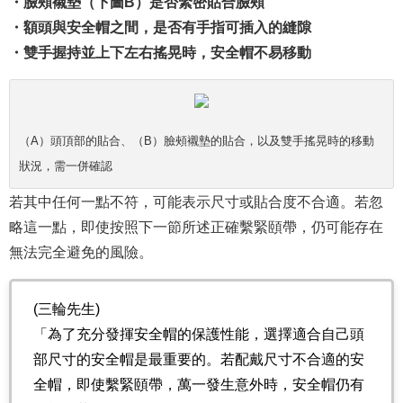
・臉頰襯墊（下圖B）是否緊密貼合臉頰
・額頭與安全帽之間，是否有手指可插入的縫隙
・雙手握持並上下左右搖晃時，安全帽不易移動
（A）頭頂部的貼合、（B）臉頰襯墊的貼合，以及雙手搖晃時的移動
狀況，需一併確認
若其中任何一點不符，可能表示尺寸或貼合度不合適。若忽
略這一點，即使按照下一節所述正確繫緊頤帶，仍可能存在
無法完全避免的風險。
(三輪先生)
「為了充分發揮安全帽的保護性能，選擇適合自己頭
部尺寸的安全帽是最重要的。若配戴尺寸不合適的安
全帽，即使繫緊頤帶，萬一發生意外時，安全帽仍有