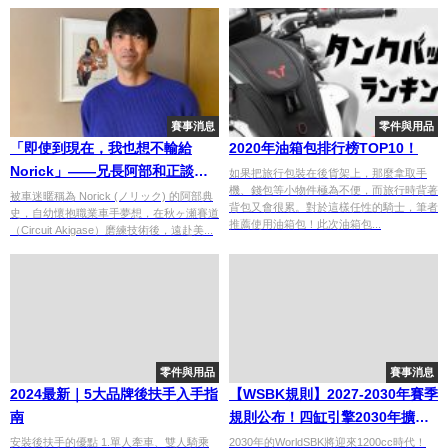
賽事消息
零件與用品
「即使到現在，我也想不輸給
2020年油箱包排行榜TOP10！
Norick」——兄長阿部和正談阿
如果把旅行包裝在後貨架上，那麼拿取手
機、錢包等小物件極為不便，而旅行時背著
部典史｜連載 #3
被車迷暱稱為 Norick (ノリック) 的阿部典
背包又會很累。對於這樣任性的騎士，筆者
史，自幼懷抱職業車手夢想，在秋ヶ瀬賽道
推薦使用油箱包！此次油箱包...
（Circuit Akigase）磨練技術後，遠赴美...
零件與用品
賽事消息
2024最新｜5大品牌後扶手入手指
【WSBK規則】2027-2030年賽季
南
規則公布！四缸引擎2030年擴大
至1200cc×2027年轉速限制×燃油
安裝後扶手的優點 1.單人牽車、雙人騎乘
2030年的WorldSBK將迎來1200cc時代！