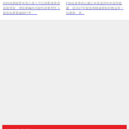
的時候都能更有安心感 2.可以搭配後靠背
FIM在多寧頓公園公布長達四年的規則藍
單一供應商
或後貨架，增加車輛的功能性和實用性 3.
圖，從2027年製造商轉速限制到燃油單一
後座如果要綑綁行李，...
供應商，再...