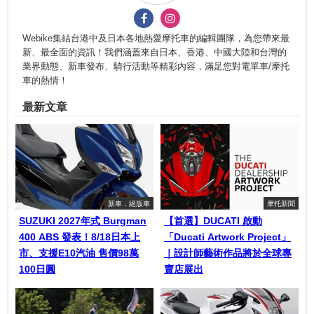
Webike集結台港中及日本各地熱愛摩托車的編輯團隊，為您帶來最
新、最全面的資訊！我們涵蓋來自日本、香港、中國大陸和台灣的
業界動態、新車發布、騎行活動等精彩內容，滿足您對電單車/摩托
車的熱情！
最新文章
新車．絕版車
摩托新聞
SUZUKI 2027年式 Burgman
【首選】DUCATI 啟動
400 ABS 發表！8/18日本上
「Ducati Artwork Project」
市、支援E10汽油 售價98萬
｜設計師藝術作品將於全球專
100日圓
賣店展出