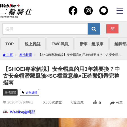
简
TOP
線上雜誌
EWC戰報
新車．絕版車
編輯部
主頁
摩托新聞
【SHOEI專家解說】安全帽真的用3年就要換？中古安全帽潛
藏風險×SG標章意義×正確繫頤帶完整指南
【SHOEI專家解說】安全帽真的用3年就要換？中
古安全帽潛藏風險×SG標章意義×正確繫頤帶完整
指南
摩托新聞
合作媒體
2026年07月06日
6,800
次瀏覽
0篇回應
分享
0
Webike編輯部