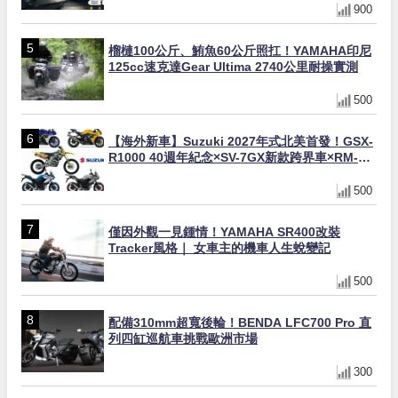
900
榴槤100公斤、鮪魚60公斤照扛！YAMAHA印尼
125cc速克達Gear Ultima 2740公里耐操實測
500
【海外新車】Suzuki 2027年式北美首發！GSX-
R1000 40週年紀念×SV-7GX新款跨界車×RM-
Z450 Ken Roczen冠軍套件
500
僅因外觀一見鍾情！YAMAHA SR400改裝
Tracker風格｜ 女車主的機車人生蛻變記
500
配備310mm超寬後輪！BENDA LFC700 Pro 直
列四缸巡航車挑戰歐洲市場
300