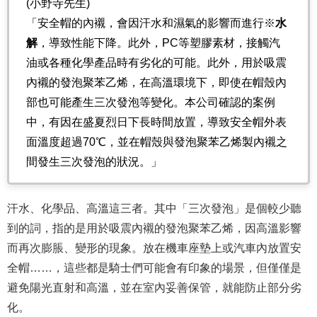
(小野寺先生)
「安全帽的內襯，會因汗水和濕氣的影響而進行※
水
解
，導致性能下降。此外，PC等塑膠素材，接觸汽
油或各種化學產品時有劣化的可能。此外，用於吸震
內襯的發泡聚苯乙烯，在高溫環境下，即使在帽殼內
部也可能產生三次發泡等變化。本公司確認的案例
中，有因在盛夏烈日下長時間放置，導致安全帽外表
面溫度超過70℃，並在帽殼與發泡聚苯乙烯製內襯之
間發生三次發泡的狀況。」
汗水、化學品、高溫這三者。其中「三次發泡」是個較少聽
到的詞，指的是用於吸震內襯的發泡聚苯乙烯，因高溫影響
而再次膨脹、變形的現象。放在機車座墊上或汽車內放置安
全帽……，這些都是騎士們可能會有印象的場景，但僅僅是
避免陽光直射和高溫，並在室內妥善保管，就能防止部分劣
化。