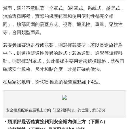
然而，這並不意味著「全罩式、3/4罩式、系統式、越野式，
無論選擇哪種，實際的保護範圍和使用便利性都完全相
同」。臉部周圍的覆蓋方式、視野、通風性、重量、穿脫性
等，會因類型而異。
若要參加賽道走行或競賽，則選擇競賽型；若以長途旅行為
中心，則選擇舒適性優異的款式；若為通勤、通學等短程移
動，則選擇3/4罩式，如此根據主要用途來選擇風格，然後再
確認安全規格、尺寸和貼合度，才是正確的做法。
在店家試戴時，SHOEI推薦的檢查重點如下4點。
安全帽應配戴在眉毛上方約「1至2根手指」的位置，約2公分
・頭頂部是否確實接觸到安全帽內側上方（下圖A）