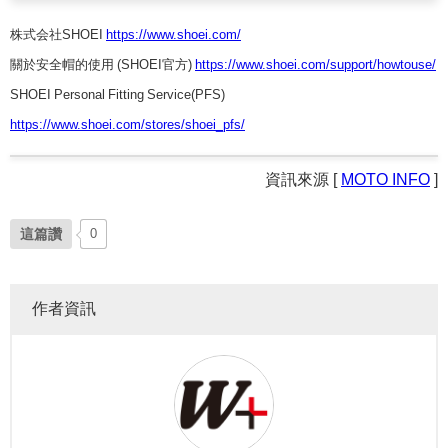
株式会社SHOEI
https://www.shoei.com/
關於安全帽的使用 (SHOEI官方)
https://www.shoei.com/support/howtouse/
SHOEI Personal Fitting Service(PFS)
https://www.shoei.com/stores/shoei_pfs/
資訊來源 [
MOTO INFO
]
這篇讚
0
作者資訊