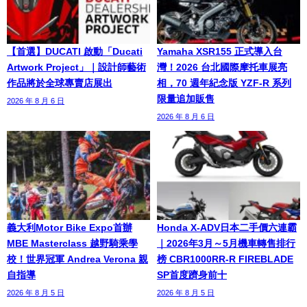
【首選】DUCATI 啟動「Ducati
Yamaha XSR155 正式導入台
Artwork Project」｜設計師藝術
灣！2026 台北國際摩托車展亮
作品將於全球專賣店展出
相，70 週年紀念版 YZF-R 系列
限量追加販售
2026 年 8 月 6 日
2026 年 8 月 6 日
義大利Motor Bike Expo首辦
Honda X-ADV日本二手價六連霸
MBE Masterclass 越野騎乘學
｜2026年3月～5月機車轉售排行
校！世界冠軍 Andrea Verona 親
榜 CBR1000RR-R FIREBLADE
自指導
SP首度躋身前十
2026 年 8 月 5 日
2026 年 8 月 5 日