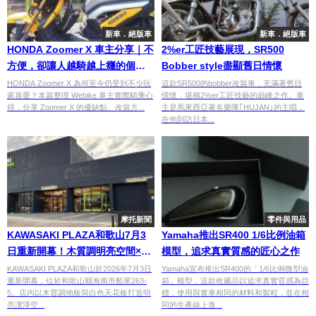
新車．絕版車
新車．絕版車
HONDA Zoomer X 車主分享｜不
2%er工匠技藝展現，SR500
方便，卻讓人越騎越上癮的個性
Bobber style盡顯舊日情懷
速克達【Webike愛車精選】
HONDA Zoomer X 為何至今仍受到不少玩
這款SR500的bobber改裝車，充滿著舊日
家喜愛？本篇整理 Webike 車主實際騎乘心
情懷，堪稱2%er工匠技藝的巔峰之作。車
得，分享 Zoomer X 的優缺點、改裝方...
主是馬來西亞著名樂隊｢HUJAN｣的主唱，
在他到訪日本...
摩托新聞
零件與用品
KAWASAKI PLAZA和歌山7月3
Yamaha推出SR400 1/6比例油箱
日重新開幕！木質調明亮空間×展
模型，追求真實質感的匠心之作
示籠×傳承牆×騎士交流空間全面
KAWASAKI PLAZA和歌山於2026年7月3日
Yamaha宣布推出SR400的「1/6比例微型油
重新開幕，位於和歌山縣海南市船尾263-
箱」模型，這款收藏品以追求真實質感為目
升級
5。店內以木質調地板與白色天花板打造明
標，使用與實車相同的材料和製程，並在相
亮潔淨空...
同的生產線上進...