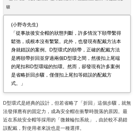
驟
(小野寺先生)
「從事故後安全帽的狀態判斷，許多情況下頤帶繫得
鬆弛，或根本沒有繫緊。此外，也發現有配戴方法本
身就錯誤的案例。D型環式的頤帶，正確的配戴方法
是將頤帶折回並穿過兩個D型環之間，然後扣上尾端
的尾扣和D型環端的扣環。然而，卻發現有許多案例
是省略折回步驟，僅僅扣上尾扣等錯誤的配戴方
式。」
D型環式是經典的設計，但若省略了「折回」這個步驟，就無
法發揮應有的固定力，成為安全帽在衝擊時脫落的原因。最
近在系統安全帽等採用的「微棘輪扣系統」，由於較不易錯
誤配戴，對使用者來說也是一種選擇。