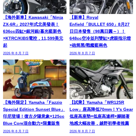
【海外新車】Kawasaki「Ninja
【新車】Royal
ZX-6R」2027年式北美發表！
Enfield「BULLET 650」8月27
636cc四缸×銀河銀/暮光藍新色
日日本發售（98萬日圓～）！
×KTRC/KIBS電控，11,599美元
648cc空冷並列雙缸×虎眼指示燈
起
×砲筒黑/戰艦藍兩色
2026 年 8 月 7 日
2026 年 8 月 7 日
【海外限定】Yamaha「Fazzio
【試乘】Yamaha「WR125R
Special Edition Sunset Blue」
Low」座高降低70mm！Y’s Gear
印尼登場！復古夕陽意象×125cc
低座高座墊×低座高連桿×腳踏著
Blue Core混合動力×限量販售
地感大幅改善，越野初學者推薦
2026 年 8 月 7 日
2026 年 8 月 7 日