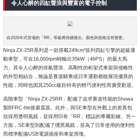
令人心醉的四缸聲浪與豐富的電子控制
自2026年式登場的「RR」等級將持續推出。顏色與規格沒有變更。
Ninja ZX-25R系列是一款搭載249cm³並列四缸引擎的超級運
動車型，可在16,000rpm時輸出35kW（46PS）的最大馬
力。其令人心醉的排氣聲浪、高剛性的桁架式車架與侵略性
的外型相結合，無論是賽道騎乘或日常通勤都能展現優異的
性能，同時也因其250cc級距特有的輕巧便利性而廣受歡迎。
高階車型「Ninja ZX-25RR」配備了追求賽道性能的Showa
製BFRC-lite後避震器。此外，與SE車型在外觀上的差異包
括採用透明風鏡，並採用印有「RR」標誌的專屬彩繪。另一
方面，SE車型則配備了燻黑風鏡，並為了日常使用的便利性
而標準配備USB電源插座和車架滑塊。