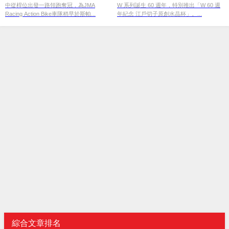
中從桿位出發一路領跑奪冠，為JMA
W 系列誕生 60 週年，特別推出「W 60 週
Racing Action Bike車隊稍早於斯帕...
年紀念 江戶切子原創水晶杯」。...
綜合文章排名