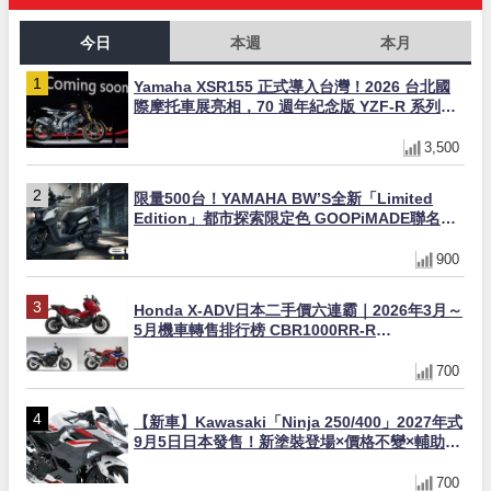
今日
本週
本月
Yamaha XSR155 正式導入台灣！2026 台北國
際摩托車展亮相，70 週年紀念版 YZF-R 系列限
量追加販售
3,500
限量500台！YAMAHA BW’S全新「Limited
Edition」都市探索限定色 GOOPiMADE聯名包
同步登場
900
Honda X-ADV日本二手價六連霸｜2026年3月～
5月機車轉售排行榜 CBR1000RR-R
FIREBLADE SP首度躋身前十
700
【新車】Kawasaki「Ninja 250/400」2027年式
9月5日日本發售！新塗裝登場×價格不變×輔助滑
動式離合器×LED頭燈標配
700