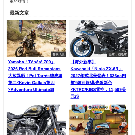
車的熱情！
最新文章
賽事消息
新車．絕版車
Yamaha「Ténéré 700」
【海外新車】
2026 Red Bull Romaniacs
Kawasaki「Ninja ZX-6R」
大放異彩！Pol Tarrés總成績
2027年式北美發表！636cc四
第二×Kevin Gallais第四
缸×銀河銀/暮光藍新色
×Adventure Ultimate組
×KTRC/KIBS電控，11,599美
元起