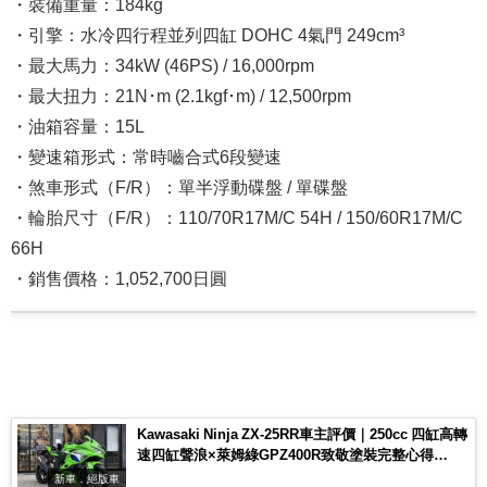
・裝備重量：184kg
・引擎：水冷四行程並列四缸 DOHC 4氣門 249cm³
・最大馬力：34kW (46PS) / 16,000rpm
・最大扭力：21N･m (2.1kgf･m) / 12,500rpm
・油箱容量：15L
・變速箱形式：常時嚙合式6段變速
・煞車形式（F/R）：單半浮動碟盤 / 單碟盤
・輪胎尺寸（F/R）：110/70R17M/C 54H / 150/60R17M/C
66H
・銷售價格：1,052,700日圓
Kawasaki Ninja ZX-25RR車主評價｜250cc 四缸高轉
速四缸聲浪×萊姆綠GPZ400R致敬塗裝完整心得
【Webike愛車精選】
新車．絕版車