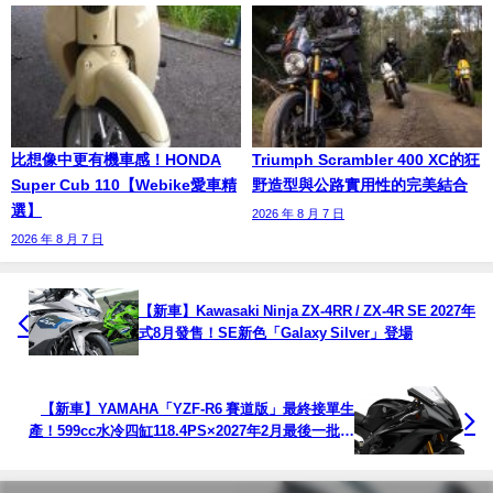
比想像中更有機車感！HONDA
Triumph Scrambler 400 XC的狂
Super Cub 110【Webike愛車精
野造型與公路實用性的完美結合
選】
2026 年 8 月 7 日
2026 年 8 月 7 日
【新車】Kawasaki Ninja ZX-4RR / ZX-4R SE 2027年
式8月發售！SE新色「Galaxy Silver」登場
【新車】YAMAHA「YZF-R6 賽道版」最終接單生
產！599cc水冷四缸118.4PS×2027年2月最後一批發
售