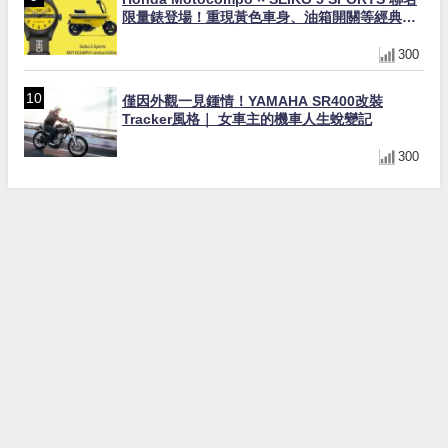
限量錶登場！重現黃色車身、油箱開關等經典設
計
300
僅因外觀一見鍾情！YAMAHA SR400改裝
Tracker風格｜ 女車主的機車人生蛻變記
300