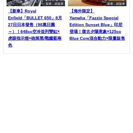
新車．絕版車
新車．絕版車
【新車】Royal
【海外限定】
Enfield「BULLET 650」8月
Yamaha「Fazzio Special
27日日本發售（98萬日圓
Edition Sunset Blue」印尼
～）！648cc空冷並列雙缸×
登場！復古夕陽意象×125cc
虎眼指示燈×砲筒黑/戰艦藍兩
Blue Core混合動力×限量販售
色