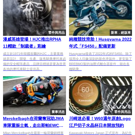
零件與用品
新車．絕版車
漫威英雄登場！HJC推出RPHA
純種競技滑胎！Husqvarna 2022
11帽款「制裁者」彩繪
年式「FS450」配備更新
成立於1971年韓國首爾的HJC，主要業務
Husqvarna發表了2022年式的FS450。除了
就是設計、開發、生產、販售騎乘摩托車必
採用令人印象深刻的新色塗裝外，更安裝了
備的安全帽等產品，品牌目標就是要為世界
BREBMO製的油壓式離合器套件，能在各
各地的摩托車騎士提供高...
種騎乘...
賽事消息
零件與用品
Merckelbagh在荷蘭奪冠助JMA
川崎迷必看！W60週年原創Logo
車隊重振士氣，走出斯帕EWC陰
江戶切子水晶杯日本開放預約
影
Milan Merckelbagh在最新一輪荷蘭錦標賽
Kawasaki Motors Japan 正式宣布，為紀念