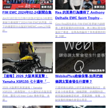
賽事消息
賽事消息
FIM EWC 2024年02-24新聞合集
Rea 的英勇行為獲得了 Anthony
Delhalle EWC Spirit Trophy精
由4月18日至21日舉行的第47屆24小時摩托
車耐力賽揭開了2024 FIM EWC的序幕，以
神獎
Gino Rea因先前在 FIM EWC世界耐力錦標
下的摘要部分出版於FIMEWC.com上刊登
賽上遭受嚴重的頭部損傷，教人難以置信地
的...
返回了賽道，這舉為他贏得了享有盛譽的利
曼 24耐...
新車．絕版車
車輛維護教學
【速報】2026 大阪車展直擊：
WebikePlus維修保養-如果把鏈
Yamaha XSR155 七十週年「經
條調太緊會發生什麼事？
典聖杯」首發，MotoGP V4 新機
2026 大阪摩托車展速報！Yamaha
只要稍微在網路上研究過車輛保養的話，肯
XSR155「經典聖杯」七十週年紀念版首度
定多少有會看過「鏈條調整」的相關內容。
核心解析
亮相，重現 US Inter Color 傳奇塗裝。本
經常聽說鏈條是耗材，需要調整、保養，欠
篇...
缺保養時車輛也會發出異音、...