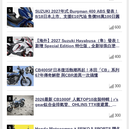
SUZUKI 2027年式 Burgman 400 ABS 發表！
8/18日本上市、支援E10汽油 售價98萬100日圓
600
【海外】2027 Suzuki Hayabusa（隼）發表！
新增 Special Edition 特仕版，全新珍珠白塗裝
與專屬配備登場
400
CB400SF日本復活熱潮再起！本田「CB」系列
67年傳奇解密 與CBR差異一次搞懂
300
2026最新 CB1000F 人氣TOP10改裝特輯｜r’s
gear鈦合金排氣管、OHLINS TTX後避震、
HONDA頭燈整流罩
300
Honda Motocompo × SEIKO 5 SPORTS 聯名