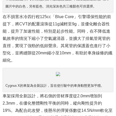
圖片中的白色，另有藍色、消光深灰色共三種顏色可供選擇。
在不損害水冷四行程125cc「Blue Core」引擎環保性能的前
提下，將CVT的配重滾珠從11g減輕至9g，並優化離合器性
能，提升了加速性能，特別是起步性能。同時，在不降低進
氣效率的情況下縮小了空氣濾清器，並擴大了排氣管尾管的
直徑，實現了強勁的低頻聲浪。其尾管的保護蓋也進行了小
型化，並將縫隙從20mm縮小至10mm，有助於車身線條的纖
細化。
Cygnus X的車架為全新設計，旨在使行駛中的車身動態更加平穩。
車架採用全新設計，將右側的管材厚度從2.0mm增加到
2.3mm，在優化整體剛性平衡的同時，縱向剛性提升約
19%。為配合此改變，後懸吊的彈簧係數從14.5N/mm軟化至