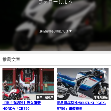
フォローしよう
最新情報をお届けします
推薦文章
新車．絕版車
零件與用品
【車主有話說】歷久彌新
長谷川模型推出SUZUKI「GSX-
HONDA「CB750」
R750」組裝模型