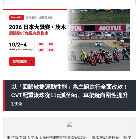
以「回歸敏捷運動性能」為主題進行全面改款！
CVT配重滾珠從11g減至9g、車架縱向剛性提升
19%
車頭側面融入了令人聯想到賽車定風翼的設計，風格更顯運動化。除了