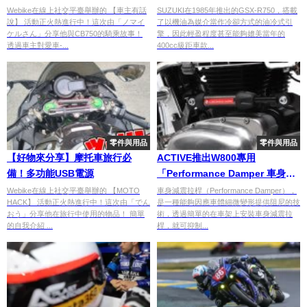
Webike在線上社交平臺舉辦的 【車主有話
SUZUKI在1985年推出的GSX-R750，搭載
說】 活動正火熱進行中！這次由「ノマイ
了以機油為媒介當作冷卻方式的油冷式引
ケルさん」分享他與CB750的騎乘故事！
擎，因此輕盈程度甚至能夠媲美當年的
透過車主對愛車-...
400cc級距車款...
零件與用品
零件與用品
【好物來分享】摩托車旅行必
ACTIVE推出W800專用
備！多功能USB電源
「Performance Damper 車身減
震拉桿」
Webike在線上社交平臺舉辦的 【MOTO
車身減震拉桿（Performance Damper），
HACK】 活動正火熱進行中！這次由「でん
是一種能夠因應車體細微變形提供阻尼的技
おう」分享他在旅行中使用的物品！ 簡單
術，透過簡單的在車架上安裝車身減震拉
的自我介紹 ...
桿，就可抑制...