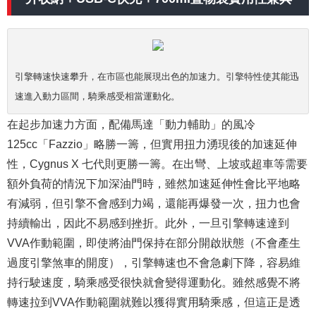
引擎轉速快速攀升，在市區也能展現出色的加速力。引擎特性使其能迅
速進入動力區間，騎乘感受相當運動化。
在起步加速力方面，配備馬達「動力輔助」的風冷
125cc「Fazzio」略勝一籌，但實用扭力湧現後的加速延伸
性，Cygnus X 七代則更勝一籌。在出彎、上坡或超車等需要
額外負荷的情況下加深油門時，雖然加速延伸性會比平地略
有減弱，但引擎不會感到力竭，還能再爆發一次，扭力也會
持續輸出，因此不易感到挫折。此外，一旦引擎轉速達到
VVA作動範圍，即使將油門保持在部分開啟狀態（不會產生
過度引擎煞車的開度），引擎轉速也不會急劇下降，容易維
持行駛速度，騎乘感受很快就會變得運動化。雖然感覺不將
轉速拉到VVA作動範圍就難以獲得實用騎乘感，但這正是透