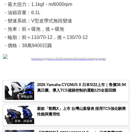
・最大扭力：1.1kgf・m/6000rpm
・油箱容量：6.1L
・變速系統：V型皮帶式無段變速
・煞車：前＝碟煞，後＝碟煞
・輪胎：前＝110/70-12，後＝130/70-12
・價格：38萬9400日圓
2026 Yamaha CYGNUS X 日本5/22上市｜售價38.94
萬日圓、導入TCS循跡控制的運動125全面回歸
摩托新聞
新款「勁戰X」上市 台灣山葉發表 採用TCS強化騎乘
性能與實用性
新車．絕版車