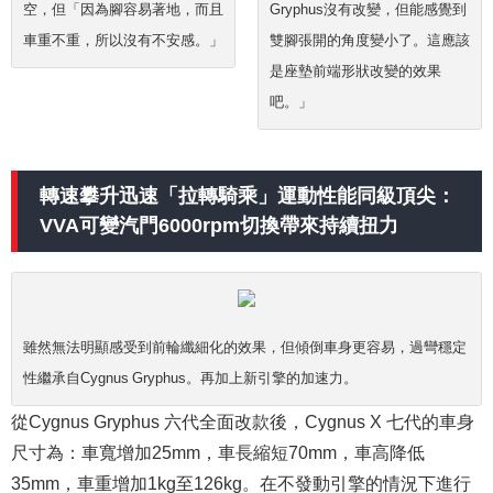
空，但「因為腳容易著地，而且
Gryphus沒有改變，但能感覺到
車重不重，所以沒有不安感。」
雙腳張開的角度變小了。這應該
是座墊前端形狀改變的效果
吧。」
轉速攀升迅速「拉轉騎乘」運動性能同級頂尖：
VVA可變汽門6000rpm切換帶來持續扭力
雖然無法明顯感受到前輪纖細化的效果，但傾倒車身更容易，過彎穩定
性繼承自Cygnus Gryphus。再加上新引擎的加速力。
從Cygnus Gryphus 六代全面改款後，Cygnus X 七代的車身
尺寸為：車寬增加25mm，車長縮短70mm，車高降低
35mm，車重增加1kg至126kg。在不發動引擎的情況下進行