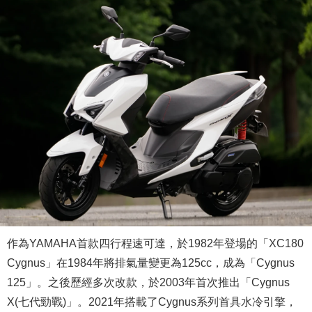
作為YAMAHA首款四行程速可達，於1982年登場的「XC180
Cygnus」在1984年將排氣量變更為125cc，成為「Cygnus
125」。之後歷經多次改款，於2003年首次推出「Cygnus
X(七代勁戰)」。2021年搭載了Cygnus系列首具水冷引擎，