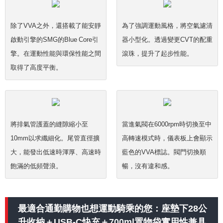
除了VVA之外，還搭載了能安靜
為了強調運動風格，將空氣濾清
啟動引擎的SMG的Blue Core引
器小型化。透過變更CVT的配重
擎。在運動性能與環保性能之間
滾珠，提升了起步性能。
取得了高度平衡。
將排氣管護蓋的縫隙縮小至
當進氣閥在6000rpm時切換至中
10mm以求纖細化。尾管直徑擴
高轉速模式時，儀表板上會顯示
大，能發出低速時渾厚、高速時
藍色的VVA標誌。閥門切換順
飽滿的低頻聲浪。
暢，沒有違和感。
最適合通勤購物也想運動騎乘的您：座墊下28公
升收納＋USB-C快充＋700ml置物袋實用性兼具