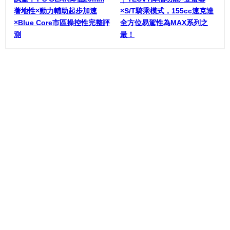
著地性×動力輔助起步加速
×S/T騎乘模式，155cc速克達
×Blue Core市區操控性完整評
全方位易駕性為MAX系列之
測
最！