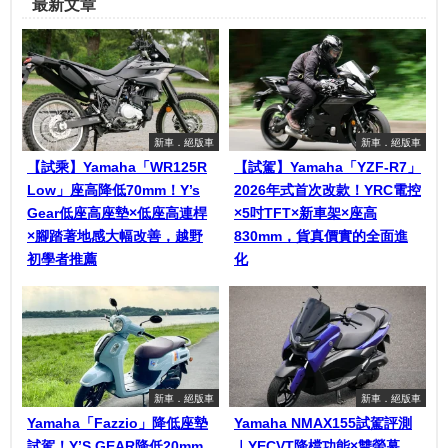
最新文章
新車．絕版車
新車．絕版車
【試乘】Yamaha「WR125R
【試駕】Yamaha「YZF-R7」
Low」座高降低70mm！Y’s
2026年式首次改款！YRC電控
Gear低座高座墊×低座高連桿
×5吋TFT×新車架×座高
×腳踏著地感大幅改善，越野
830mm，貨真價實的全面進
初學者推薦
化
新車．絕版車
新車．絕版車
Yamaha「Fazzio」降低座墊
Yamaha NMAX155試駕評測
試駕！Y’S GEAR降低20mm
｜YECVT降檔功能×雙螢幕