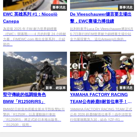
賽事消息
賽事消息
EWC 英雄系列 #1：Niccolò
De Vleeschauwer揚言要主場出
Canepa
擊，EWC賽場力搏佳績
為迎接 2025 年 FIM 耐力世界錦標賽
比利時車手Luca De Vleeschauwer將於6月
（EWC）開幕戰——4 月的利曼 24 小時耐
6-7日舉行的FIM世界耐力錦標賽主場分站
力賽，FIMEWC.com 推出全新系列，介紹
全力展現實力。 這位Antwerp出身的...
那些...
新車．絕版車
賽事消息
堅守傳統的低調狠角色
YAMAHA FACTORY RACING
BMW「R1250R/RS」
TEAM公布鈴鹿8耐首位車手！中
須賀克行挑戰第九冠【2026鈴鹿8
BMW於日前宣布搭載全新水平對臥雙缸引
YAMAHA FACTORY RACING TEAM 正式
擎的「R1250R」以及運動旅行車款
公布 2026 鈴鹿8耐首位車手！由中須賀克
耐】
「R1250RS」將正式於日本推出販售。
行領軍挑戰第九冠，結合 YZF-R1 ...
「R1250R」採用...