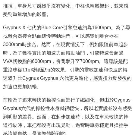
推拉，車身尺寸感幾乎沒有變化，中柱也輕鬆架起，並未感
受到重量增加的影響。
Gryphus X 七代的Blue Core引擎怠速約為1600rpm。為了尋
找離合器接合點而緩慢轉動油門，可以感覺到離合器在
3000rpm時接合。然而，在現實情況下，例如跟隨前車起步
時，為了獲得實用的加速力而轉動油門，引擎轉速會超過
VVA切換點的6000rpm，瞬間攀升至7000rpm。這應該是配
重滾珠從11g減輕至9g的效果。引擎的靈敏加速和快速的轉
速攀升比Cygnus Gryphus 六代更為進化，感覺扭力爆發後的
加速也更加順暢。
前輪為了追求輕快的操控性而進行了纖細化，但由於Cygnus
Gryphus六代的操控性本身就很輕快，所以老實說並沒有感受
到明顯的差異。然而，在起步加速時，以及在車流較快的幹
道行駛時，車把都沒有出現晃動，過彎時車身穩定且操控手
感流暢自然，是實際體驗到的。