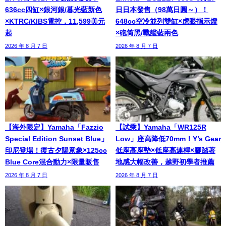
636cc四缸×銀河銀/暮光藍新色
日日本發售（98萬日圓～）！
×KTRC/KIBS電控，11,599美元
648cc空冷並列雙缸×虎眼指示燈
起
×砲筒黑/戰艦藍兩色
2026 年 8 月 7 日
2026 年 8 月 7 日
【海外限定】Yamaha「Fazzio
【試乘】Yamaha「WR125R
Special Edition Sunset Blue」
Low」座高降低70mm！Y’s Gear
印尼登場！復古夕陽意象×125cc
低座高座墊×低座高連桿×腳踏著
Blue Core混合動力×限量販售
地感大幅改善，越野初學者推薦
2026 年 8 月 7 日
2026 年 8 月 7 日