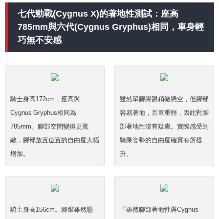
七代勁戰(Cygnus X)的著地性測試：座高
785mm與六代(Cygnus Gryphus)相同，車身輕
巧無不安感
騎士身高172cm，座高與
雖然單腳腳跟稍微懸空，但腳部
Cygnus Gryphus相同為
容易著地，且車重輕，因此對腳
785mm。腳部空間變得更寬
部著地性沒有疑慮。實際感受到
敞，腳部放置位置的自由度大幅
騎乘姿勢的自由度確實有所提
增加。
升。
騎士身高156cm。腳跟雖然懸
「雖然腳部著地性與Cygnus