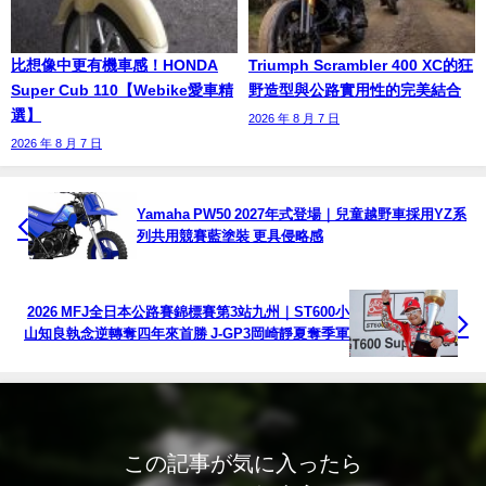
比想像中更有機車感！HONDA
Triumph Scrambler 400 XC的狂
Super Cub 110【Webike愛車精
野造型與公路實用性的完美結合
選】
2026 年 8 月 7 日
2026 年 8 月 7 日
Yamaha PW50 2027年式登場｜兒童越野車採用YZ系
列共用競賽藍塗裝 更具侵略感
2026 MFJ全日本公路賽錦標賽第3站九州｜ST600小
山知良執念逆轉奪四年來首勝 J-GP3岡崎靜夏奪季軍
この記事が気に入ったら