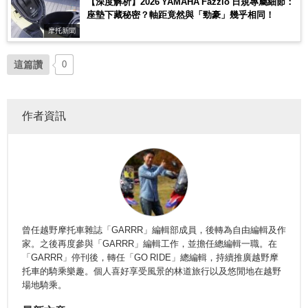
【深度解析】2026 YAMAHA Fazzio 日規專屬細節：
座墊下藏秘密？軸距竟然與「勁豪」幾乎相同！
摩托新聞
這篇讚
0
作者資訊
曾任越野摩托車雜誌「GARRR」編輯部成員，後轉為自由編輯及作
家。之後再度參與「GARRR」編輯工作，並擔任總編輯一職。在
「GARRR」停刊後，轉任「GO RIDE」總編輯，持續推廣越野摩
托車的騎乘樂趣。個人喜好享受風景的林道旅行以及悠閒地在越野
場地騎乘。