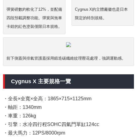
彈簧磅數約軟化了12%，並配備
Cygnus X的立體廠徽也是日本
四段預載調整功能。彈簧與煞車
限定的特別規格。
卡鉗的紅色塗裝僅限日本規格。
前下側蓋與排氣管護蓋採用鍛造碳纖維紋理壓花處理，強調運動感。
Cygnus X 主要規格一覽
・全長×全寬×全高：1865×715×1125mm
・軸距：1340mm
・車重：126kg
・引擎：水冷四行程SOHC四氣門單缸124cc
・最大馬力：12PS/8000rpm