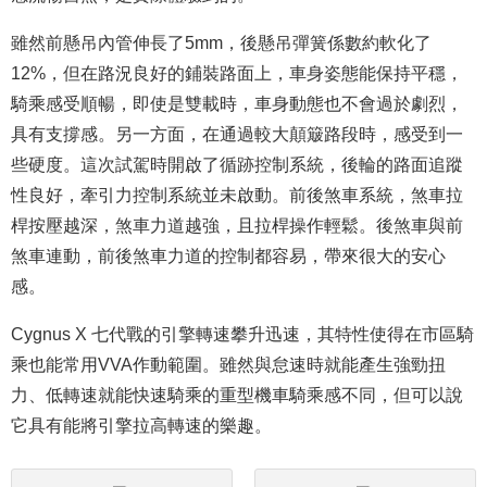
雖然前懸吊內管伸長了5mm，後懸吊彈簧係數約軟化了
12%，但在路況良好的鋪裝路面上，車身姿態能保持平穩，
騎乘感受順暢，即使是雙載時，車身動態也不會過於劇烈，
具有支撐感。另一方面，在通過較大顛簸路段時，感受到一
些硬度。這次試駕時開啟了循跡控制系統，後輪的路面追蹤
性良好，牽引力控制系統並未啟動。前後煞車系統，煞車拉
桿按壓越深，煞車力道越強，且拉桿操作輕鬆。後煞車與前
煞車連動，前後煞車力道的控制都容易，帶來很大的安心
感。
Cygnus X 七代戰的引擎轉速攀升迅速，其特性使得在市區騎
乘也能常用VVA作動範圍。雖然與怠速時就能產生強勁扭
力、低轉速就能快速騎乘的重型機車騎乘感不同，但可以說
它具有能將引擎拉高轉速的樂趣。