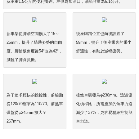
及承重1.5公斤的便利掛鉤。左側為加油口，油箱容量為6.1公升。
新車架使腳踏空間擴大了15～
後座腳踏位置也向後設置了
25mm，提升了騎乘姿勢的自由
59mm，提升了後座乘客的乘坐
度。腳踏板角度從54°改為42°，
舒適性，有助於減輕疲勞。
減輕了腳踝負擔。
為了追求輕快的操控性，前輪胎
後煞車碟盤為φ230mm。透過優
從120/70縮窄為110/70。前煞車
化槓桿比，所需施加的煞車力道
碟盤從φ245mm擴大至
減少了37%，更容易精細控制煞
267mm。
車力道。