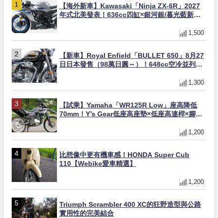
【海外新車】Kawasaki「Ninja ZX-6R」2027
年式北美發表！636cc四缸×銀河銀/暮光藍新色
×KTRC/KIBS電控，11,599美元起
1,500
【新車】Royal Enfield「BULLET 650」8月27
日日本發售（98萬日圓～）！648cc空冷並列雙
缸×虎眼指示燈×砲筒黑/戰艦藍兩色
1,300
【試乘】Yamaha「WR125R Low」座高降低
70mm！Y’s Gear低座高座墊×低座高連桿×腳踏
著地感大幅改善，越野初學者推薦
1,200
比想像中更有機車感！HONDA Super Cub
110【Webike愛車精選】
1,200
Triumph Scrambler 400 XC的狂野造型與公路
實用性的完美結合