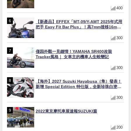
400
【新產品】EFFEX「MT-09/Y-AMT 2025年式用
把手 Easy Fit Bar Plus」！高7mm後移16mm
直上×三色×免換線組
300
僅因外觀一見鍾情！YAMAHA SR400改裝
Tracker風格｜ 女車主的機車人生蛻變記
300
【海外】2027 Suzuki Hayabusa（隼）發表！
新增 Special Edition 特仕版，全新珍珠白塗裝
與專屬配備登場
300
2022東京摩托車展速報SUZUKI篇
200