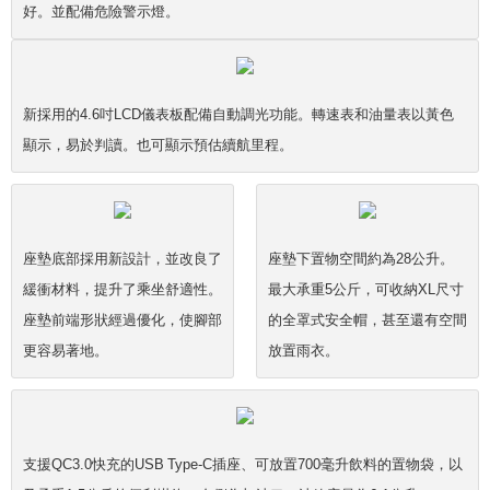
好。並配備危險警示燈。
新採用的4.6吋LCD儀表板配備自動調光功能。轉速表和油量表以黃色
顯示，易於判讀。也可顯示預估續航里程。
座墊底部採用新設計，並改良了
座墊下置物空間約為28公升。
緩衝材料，提升了乘坐舒適性。
最大承重5公斤，可收納XL尺寸
座墊前端形狀經過優化，使腳部
的全罩式安全帽，甚至還有空間
更容易著地。
放置雨衣。
支援QC3.0快充的USB Type-C插座、可放置700毫升飲料的置物袋，以