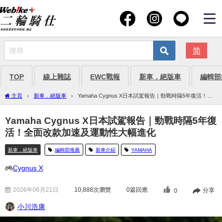
简
TOP
線上雜誌
EWC戰報
新車．絕版車
編輯部
主頁
新車．絕版車
Yamaha Cygnus X日本試駕報告｜勁戰時隔5年復活！全
面改款加速及運動性大幅進化
Yamaha Cygnus X日本試駕報告｜勁戰時隔5年復
活！全面改款加速及運動性大幅進化
新車．絕版車
編輯部推薦
新車介紹
YAMAHA
Cygnus X
2026年06月21日
10,888
次瀏覽
0篇回應
分享
0
小川浩康