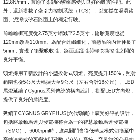
12.8N/mm，兼顧了柔韌的騎乘感受與良好的吸震性能。此
外，還新搭載了牽引力控制系統（TCS），以支援在濕滑路
面、泥濘或砂石路面上的穩定行駛。
前輪輪框寬度從2.75英寸縮減至2.5英寸，輪胎寬度也從
120mm改為110mm。為配合此纖細化，前懸吊的內管伸長了
5mm，實現了衝擊吸收性、路面追蹤性與輕快操控性之間的
良好平衡。
頭燈採用了新設計的小型投射式頭燈。亮度提升150%，照射
範圍也從5公尺大幅擴大至9公尺（左右合計18公尺）。LED
尾燈延續了Cygnus系列傳統的橫向設計，搭配LED方向燈，
提供了良好的辨識度。
延續了CYGNUS GRYPHUS(六代勁戰)上廣受好評的設計，
包括將啟動馬達與發電機整合為一的智慧啟動馬達發電機
（SMG）、6000rpm時，進氣閥門會從低轉速模式切換至中
高轉速模式的可變汽門致動（VVA）系統、容量約28公升的