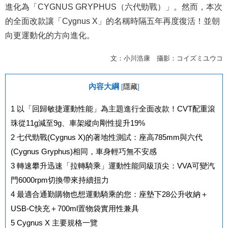
進化為「CYGNUS GRYPHUS（六代勁戰）」。然而，本次
的全面改款讓「Cygnus X」的名稱時隔五年再度復活！並朝
向更運動化的方向進化。
文：小川浩康 攝影：コイズミユウコ
內容大綱
[
隱藏
]
1
以「回歸敏捷運動性能」為主題進行全面改款！CVT配重滾
珠從11g減至9g、車架縱向剛性提升19%
2
七代勁戰(Cygnus X)的著地性測試：座高785mm與六代
(Cygnus Gryphus)相同，車身輕巧無不安感
3
轉速攀升迅速「拉轉騎乘」運動性能同級頂尖：VVA可變汽
門6000rpm切換帶來持續扭力
4
最適合通勤購物也想運動騎乘的您：座墊下28公升收納＋
USB-C快充＋700ml置物袋實用性兼具
5
Cygnus X 主要規格一覽