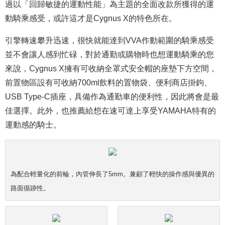
過以「回歸敏捷的運動性能」為主題的全面改款所獲得的運
動騎乘感受，或許這才是Cygnus X的特色所在。
引擎轉速攀升迅速，很快就能達到VVA作動範圍的騎乘感受
並不會讓人感到忙碌，對於通勤或購物時也想運動騎乘的您
來說，Cygnus X擁有可收納全罩式安全帽的座墊下方空間，
前置物區設有可收納700ml飲料的置物袋、便利商店掛鉤、
USB Type-C插座，具備作為通勤車的便利性，因此將會是最
佳選擇。此外，也推薦給想在速可達上享受YAMAHA特有的
運動感的騎士。
為配合輕量化的前輪，內管伸長了5mm。兼顧了輕快的操作感與優異的
路面循跡性。