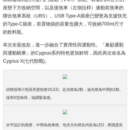
座墊下方收納空間，以及後煞車（左側拉桿）連動前煞車的
聯合煞車系統（UBS）。USB Type-A插座已變更為支援快充
的Type-C插座，前置物袋的容量也擴大，可收納700ml尺寸
的飲料瓶。
本次全面改款，進一步融合了實用性與運動性。「兼顧通勤
與運動騎乘」的Cygnus系列特色更加鮮明，因此再次命名為
Cygnus X(七代勁戰)。
頭燈採用小型高亮度投射式LED。近光燈為2顆，遠光燈為中間的1顆。
採用X型佈局，強調緊湊感。
水平設計的尾燈，中間為煞車燈。包含方向燈在內皆為LED，辨識度良