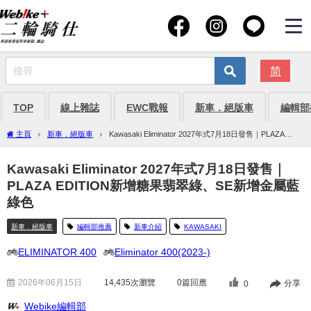
简
TOP
線上雜誌
EWC戰報
新車．絕版車
編輯部
主頁
新車．絕版車
Kawasaki Eliminator 2027年式7月18日發售｜PLAZA
EDITION新增糖果翡翠綠、SE新增金屬藍綠色
Kawasaki Eliminator 2027年式7月18日發售｜
PLAZA EDITION新增糖果翡翠綠、SE新增金屬藍
綠色
新車．絕版車
編輯部推薦
新車介紹
KAWASAKI
ELIMINATOR 400
Eliminator 400(2023-)
2026年06月15日
14,435
次瀏覽
0篇回應
分享
0
Webike編輯部