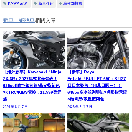
KAWASAKI
新車介紹
編輯部推薦
新車．絕版車
相關文章
【海外新車】Kawasaki「Ninja
【新車】Royal
ZX-6R」2027年式北美發表！
Enfield「BULLET 650」8月27
636cc四缸×銀河銀/暮光藍新色
日日本發售（98萬日圓～）！
×KTRC/KIBS電控，11,599美元
648cc空冷並列雙缸×虎眼指示燈
起
×砲筒黑/戰艦藍兩色
2026 年 8 月 7 日
2026 年 8 月 7 日