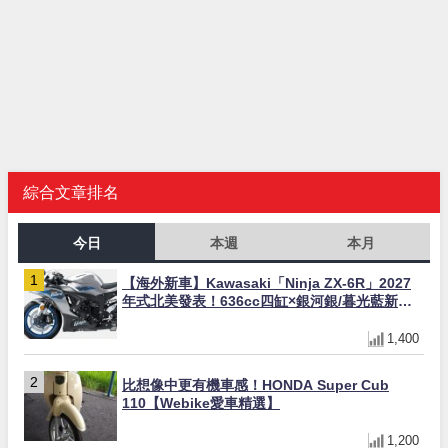
綜合文章排名
今日
本週
本月
【海外新車】Kawasaki「Ninja ZX-6R」2027
年式北美發表！636cc四缸×銀河銀/暮光藍新色
×KTRC/KIBS電控，11,599美元起
1,400
比想像中更有機車感！HONDA Super Cub
110【Webike愛車精選】
1,200