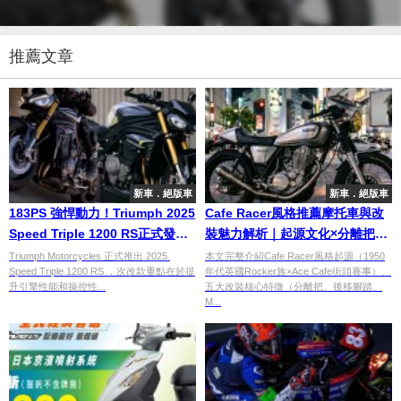
推薦文章
新車．絕版車
新車．絕版車
183PS 強悍動力！Triumph 2025
Cafe Racer風格推薦摩托車與改
Speed Triple 1200 RS正式發
裝魅力解析｜起源文化×分離把
表，電控系統全面升級
×Megaphone排氣管×18款推薦
Triumph Motorcycles 正式推出 2025
本文完整介紹Cafe Racer風格起源（1950
Speed Triple 1200 RS ，次改款重點在於提
年代英國Rocker族×Ace Cafe街頭賽事）、
車型指南 | Webike Moto Guide
升引擎性能和操控性...
五大改裝核心特徵（分離把、後移腳踏、
M...