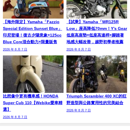
【海外限定】Yamaha「Fazzio
【試乘】Yamaha「WR125R
Special Edition Sunset Blue」
Low」座高降低70mm！Y’s Gear
印尼登場！復古夕陽意象×125cc
低座高座墊×低座高連桿×腳踏著
Blue Core混合動力×限量販售
地感大幅改善，越野初學者推薦
2026 年 8 月 7 日
2026 年 8 月 7 日
比想像中更有機車感！HONDA
Triumph Scrambler 400 XC的狂
Super Cub 110【Webike愛車精
野造型與公路實用性的完美結合
選】
2026 年 8 月 7 日
2026 年 8 月 7 日