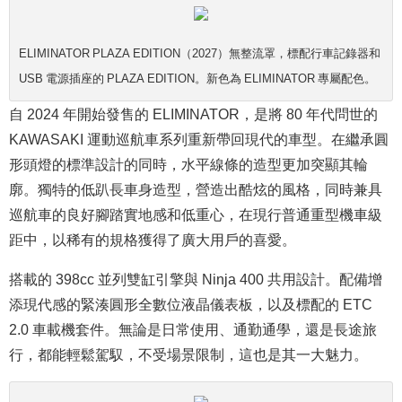
ELIMINATOR PLAZA EDITION（2027）無整流罩，標配行車記錄器和
USB 電源插座的 PLAZA EDITION。新色為 ELIMINATOR 專屬配色。
自 2024 年開始發售的 ELIMINATOR，是將 80 年代問世的
KAWASAKI 運動巡航車系列重新帶回現代的車型。在繼承圓
形頭燈的標準設計的同時，水平線條的造型更加突顯其輪
廓。獨特的低趴長車身造型，營造出酷炫的風格，同時兼具
巡航車的良好腳踏實地感和低重心，在現行普通重型機車級
距中，以稀有的規格獲得了廣大用戶的喜愛。
搭載的 398cc 並列雙缸引擎與 Ninja 400 共用設計。配備增
添現代感的緊湊圓形全數位液晶儀表板，以及標配的 ETC
2.0 車載機套件。無論是日常使用、通勤通學，還是長途旅
行，都能輕鬆駕馭，不受場景限制，這也是其一大魅力。