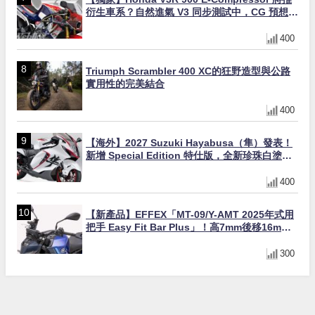
衍生車系？自然進氣 V3 同步測試中，CG 預想曝
光！
400
Triumph Scrambler 400 XC的狂野造型與公路
實用性的完美結合
400
【海外】2027 Suzuki Hayabusa（隼）發表！
新增 Special Edition 特仕版，全新珍珠白塗裝
與專屬配備登場
400
【新產品】EFFEX「MT-09/Y-AMT 2025年式用
把手 Easy Fit Bar Plus」！高7mm後移16mm
直上×三色×免換線組
300