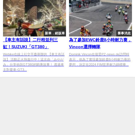
新車．絕版車
賽事消息
【車主有話說】二行程並列三
為了參加EWC鈴鹿8小時耐力賽，
缸！SUZUKI「GT380」
Vincon選擇轉隊
Webike在線上社交平臺舉辦的 【車主有話
Dominik Vincon在接受PZ-news.de訪問時
說】 活動正火熱進行中！這次由「みやが
表示，他為了實現參加鈴鹿8小時耐力賽的
み」分享他與GT380的騎乘故事！ 透過車
夢想，決定在2024 FIM世界耐力錦標賽...
主對愛車-GT3...