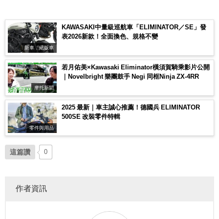
KAWASAKI中量級巡航車「ELIMINATOR／SE」發
表2026新款！全面換色、規格不變
新車．絕版車
若月佑美×Kawasaki Eliminator橫須賀騎乘影片公開
｜Novelbright 樂團鼓手 Negi 同框Ninja ZX-4RR
摩托新聞
2025 最新｜車主誠心推薦！德國兵 ELIMINATOR
500SE 改裝零件特輯
零件與用品
這篇讚
0
作者資訊