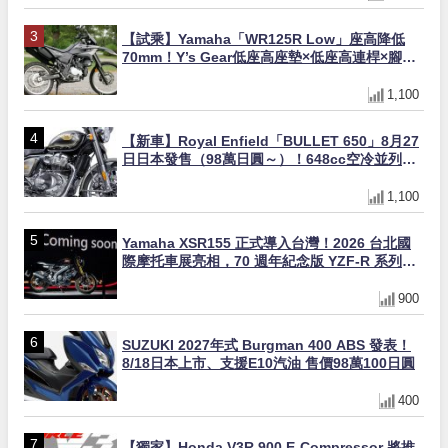
【試乘】Yamaha「WR125R Low」座高降低
70mm！Y’s Gear低座高座墊×低座高連桿×腳踏
著地感大幅改善，越野初學者推薦
1,100
【新車】Royal Enfield「BULLET 650」8月27
日日本發售（98萬日圓～）！648cc空冷並列雙
缸×虎眼指示燈×砲筒黑/戰艦藍兩色
1,100
Yamaha XSR155 正式導入台灣！2026 台北國
際摩托車展亮相，70 週年紀念版 YZF-R 系列限
量追加販售
900
SUZUKI 2027年式 Burgman 400 ABS 發表！
8/18日本上市、支援E10汽油 售價98萬100日圓
400
【獨家】Honda V3R 900 E-Compressor 將推