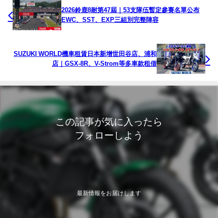
2026鈴鹿8耐第47屆｜53支隊伍暫定參賽名單公布
EWC、SST、EXP三組別完整陣容
SUZUKI WORLD機車租賃日本新增世田谷店、浦和
店｜GSX-8R、V-Strom等多車款租借
この記事が気に入ったら
フォローしよう
最新情報をお届けします