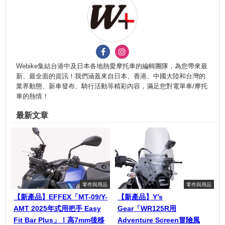
Webike集結台港中及日本各地熱愛摩托車的編輯團隊，為您帶來最
新、最全面的資訊！我們涵蓋來自日本、香港、中國大陸和台灣的
業界動態、新車發布、騎行活動等精彩內容，滿足您對電單車/摩托
車的熱情！
最新文章
零件與用品
零件與用品
【新產品】EFFEX「MT-09/Y-
【新產品】Y’s
AMT 2025年式用把手 Easy
Gear「WR125R用
Fit Bar Plus」！高7mm後移
Adventure Screen冒險風