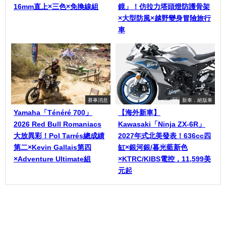
16mm直上×三色×免換線組
鏡」！仿拉力塔頭燈防護骨架
×大型防風×越野變身冒險旅行
車
賽事消息
新車．絕版車
Yamaha「Ténéré 700」
【海外新車】
2026 Red Bull Romaniacs
Kawasaki「Ninja ZX-6R」
大放異彩！Pol Tarrés總成績
2027年式北美發表！636cc四
第二×Kevin Gallais第四
缸×銀河銀/暮光藍新色
×Adventure Ultimate組
×KTRC/KIBS電控，11,599美
元起