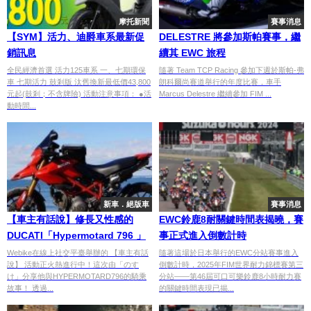
摩托新聞
賽事消息
【SYM】活力、迪爵車系最新促
DELESTRE 將參加斯帕賽事，繼
銷訊息
續其 EWC 旅程
全民經濟首選 活力125車系 一、七期環保
隨著 Team TCP Racing 參加下週於斯帕-弗
車 七期活力 鼓剎版 汰舊換新最低價43,800
朗科爾尚賽道舉行的年度比賽，車手
元起(鼓剎；不含牌險) 活動注意事項： ●活
Marcus Delestre 繼續參加 FIM ...
動時間...
新車．絕版車
賽事消息
【車主有話說】修長又性感的
EWC鈴鹿8耐關鍵時間表揭曉，賽
DUCATI「Hypermotard 796 」
事正式進入倒數計時
Webike在線上社交平臺舉辦的 【車主有話
隨著這場於日本舉行的EWC分站賽事進入
說】 活動正火熱進行中！這次由「のす
倒數計時，2025年FIM世界耐力錦標賽第三
け」分享他與HYPERMOTARD796的騎乘
分站——第46屆可口可樂鈴鹿8小時耐力賽
故事！ 透過...
的關鍵時間表現已揭...