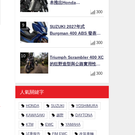
本推出Honda
CB1000F/CB1000 HORNET
300
專用水箱護網，六角網紋設
計質感升級
SUZUKI 2027年式
Burgman 400 ABS 發表！
8/18日本上市、支援E10汽油
300
售價98萬100日圓
Triumph Scrambler 400 XC
的狂野造型與公路實用性的
完美結合
300
人氣關鍵字
HONDA
SUZUKI
YOSHIMURA
KAWASAKI
越野
DAYTONA
KTM
EWC
YAMAHA
試乘報告
FIM EWC
改裝車輛