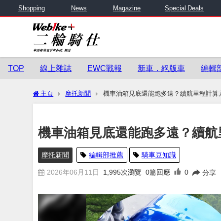
Shopping
News
Magazine
Special Deals
TOP
線上雜誌
EWC戰報
新車．絕版車
編輯
主頁
摩托新聞
機車油箱見底還能跑多遠？續航里程計算
機車油箱見底還能跑多遠？續航
摩托新聞
編輯部推薦
騎車豆知識
2026年06月11日
1,995
次瀏覽
0篇回應
0
分享