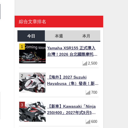
綜合文章排名
今日
本週
本月
Yamaha XSR155 正式導入
台灣！2026 台北國際摩托車
展亮相，70 週年紀念版
2,500
YZF-R 系列限量追加販售
【海外】2027 Suzuki
Hayabusa（隼）發表！新增
Special Edition 特仕版，全
700
新珍珠白塗裝與專屬配備登
場
【新車】Kawasaki「Ninja
250/400」2027年式9月5日
日本發售！新塗裝登場×價格
600
不變×輔助滑動式離合器