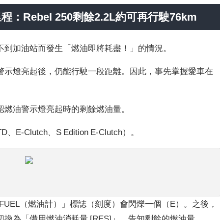
ebel 250剩餘2.2L約可再行駛76km
不到加油站而發生「燃油即將耗盡！」的情況。
警示燈亮起後，仍能行駛一段距離。因此，事先掌握愛車在
認燃油警示燈亮起時的剩餘燃油量。
-Clutch、S Edition E-Clutch）。
的「FUEL（燃油計）」標誌（刻度）會閃爍一個（E）。之後，
換為「備用燃油消耗量 [RES]」，告知剩餘的燃油量。