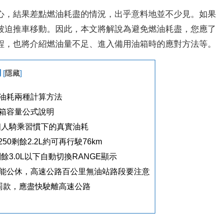
心，結果差點燃油耗盡的情況，出乎意料地並不少見。如果
被迫推車移動。因此，本文將解說為避免燃油耗盡，您應了
程，也將介紹燃油量不足、進入備用油箱時的應對方法等。
綱
[
隱藏
]
油耗兩種計算方法
油箱容量公式說明
個人騎乘習慣下的真實油耗
0剩餘2.2L約可再行駛76km
餘3.0L以下自動切換RANGE顯示
能公休，高速公路百公里無油站路段要注意
罰款，應盡快駛離高速公路