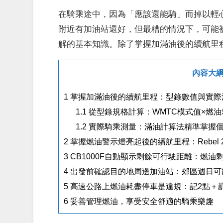
在騎乘途中，因為「應該還能騎」而掉以輕
附近有加油站還好，但最糟的情況下，可能
解的基本知識。除了掌握加滿油後的續航里
內容大
1
掌握加滿油後的續航里程：型錄數值與實際
1.1
從型錄規格計算：WMTC模式值×燃
1.2
實際騎乘測量：滿油計算法精準掌握
2
掌握燃油警示燈亮起後的續航里程：Rebel 25
3
CB1000F自動顯示剩餘可行駛距離：燃油剩
4
出發前確認目的地周邊加油站：郊區週日可
5
高速公路上燃油耗盡停車是違規：記2點＋
6
妥善管理燃油，享受安全舒適的騎乘樂趣