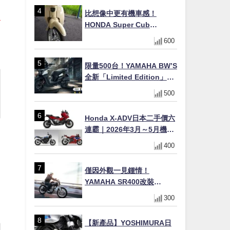
×LED頭燈標配
比想像中更有機車感！
HONDA Super Cub
110【Webike愛車精選】
600
限量500台！YAMAHA BW’S
全新「Limited Edition」都
市探索限定色 GOOPiMADE
500
聯名包同步登場
Honda X-ADV日本二手價六
連霸｜2026年3月～5月機車
轉售排行榜 CBR1000RR-R
400
FIREBLADE SP首度躋身前
十
僅因外觀一見鍾情！
YAMAHA SR400改裝
Tracker風格｜ 女車主的機車
300
人生蛻變記
【新產品】YOSHIMURA日