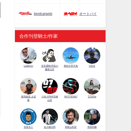
bestcarweb
オートバイ
合作刊登騎士/作家
LeeBerlin
安筌運轉 阿筌の
展的分享天地
G先生
機車日常
第四維度-火花
小魚-97MR究極
MOTODAILY
艾兒Elle
羅
山道
佐川健太郎
克里夫三
和歌山利宏
賀曾利隆