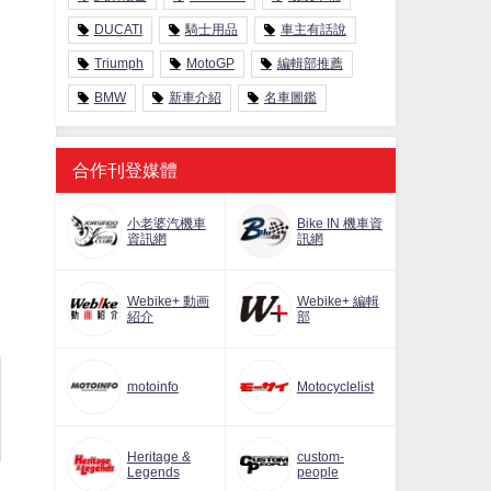
DUCATI
騎士用品
車主有話說
Triumph
MotoGP
編輯部推薦
BMW
新車介紹
名車圖鑑
合作刊登媒體
小老婆汽機車
Bike IN 機車資
資訊網
訊網
Webike+ 動画
Webike+ 編輯
紹介
部
motoinfo
Motocyclelist
Heritage &
custom-
Legends
people