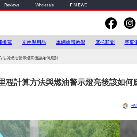
Reviews
Wholesale
FIM EWC
部推薦
零件與用品
車輛維護教學
摩托新聞
賽事
方法與燃油警示燈亮後該如何應對
里程計算方法與燃油警示燈亮後該如何
平