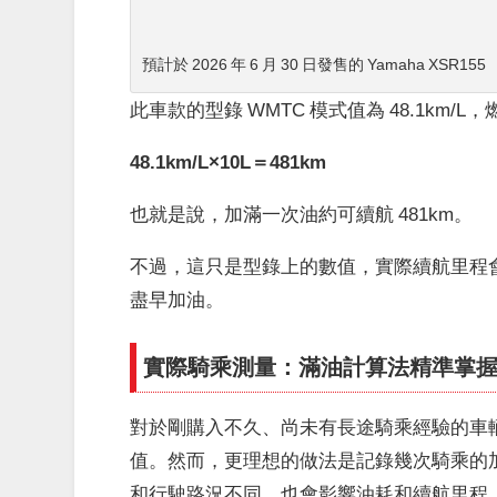
預計於 2026 年 6 月 30 日發售的 Yamaha XSR155
此車款的型錄 WMTC 模式值為 48.1km
48.1km/L×10L＝481km
也就是說，加滿一次油約可續航 481km。
不過，這只是型錄上的數值，實際續航里程
盡早加油。
實際騎乘測量：滿油計算法精準掌
對於剛購入不久、尚未有長途騎乘經驗的車
值。然而，更理想的做法是記錄幾次騎乘的
和行駛路況不同，也會影響油耗和續航里程