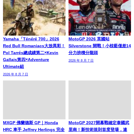
Yamaha「Ténéré 700」2026
MotoGP 2026 英國站
Red Bull Romaniacs大放異彩！
Silverstone 開戰！小椋藍僅差14
Pol Tarrés總成績第二×Kevin
分力拚積分龍頭
Gallais第四×Adventure
2026 年 8 月 7 日
Ultimate組
2026 年 8 月 7 日
MXGP 佛蘭德斯 GP｜Honda
MotoGP 2027開幕戰確定泰國武
HRC 車手 Jeffrey Herlings 完全
里南！新技術規則首度登場，連