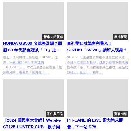
新車．絕版車
摩托新聞
HONDA GB500 名號將回歸？回
並列雙缸引擎專利曝光！
顧 80 年代那台冠以「TT」之名
SUZUKI「SV650」接班人現身？
的英倫賽車
在近日傳聞將推出新型號「GB500」之
SUZUKI 可說是世界前幾不愛改款的車廠，
際，不妨回顧 1985 年問世的
不僅車款改款次數少，也鮮少新增或是取消
「GB500TT」。本次正是要介紹在賽車復
既有的車系，而消費者似乎也很吃「產品成
刻熱潮中，被譽為「經典賽車...
熟穩定」這套，千禧年...
零件與用品
賽事消息
【2024 國民車大會師】Webike
PIT-LANE 的 EWC 潛力尚未開
CT125 HUNTER CUB－親子同樂
發，下一站 SPA