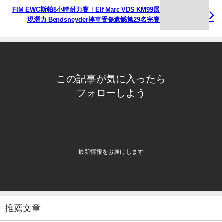
FIM EWC斯帕8小時耐力賽｜Elf Marc VDS KM99展
現潛力 Bendsneyder摔車受傷遺憾第29名完賽
この記事が気に入ったら
フォローしよう
最新情報をお届けします
推薦文章