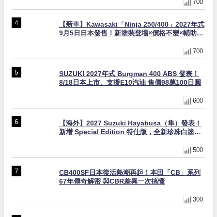
700
【新車】Kawasaki「Ninja 250/400」2027年式
9月5日日本發售！新塗裝登場×價格不變×輔助滑
動式離合器×LED頭燈標配
700
SUZUKI 2027年式 Burgman 400 ABS 發表！
8/18日本上市、支援E10汽油 售價98萬100日圓
600
【海外】2027 Suzuki Hayabusa（隼）發表！
新增 Special Edition 特仕版，全新珍珠白塗裝
與專屬配備登場
500
CB400SF日本復活熱潮再起！本田「CB」系列
67年傳奇解密 與CBR差異一次搞懂
300