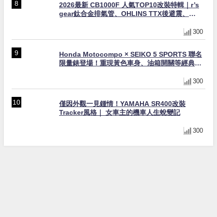
2026最新 CB1000F 人氣TOP10改裝特輯｜r’s
gear鈦合金排氣管、OHLINS TTX後避震、
HONDA頭燈整流罩
300
Honda Motocompo × SEIKO 5 SPORTS 聯名
限量錶登場！重現黃色車身、油箱開關等經典設
計
300
僅因外觀一見鍾情！YAMAHA SR400改裝
Tracker風格｜ 女車主的機車人生蛻變記
300