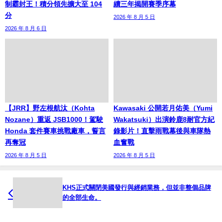
制霸封王！積分領先擴大至 104
續三年揭開賽季序幕
分
2026 年 8 月 5 日
2026 年 8 月 6 日
【JRR】野左根航汰（Kohta
Kawasaki 公開若月佑美（Yumi
Nozane）重返 JSB1000！駕駛
Wakatsuki）出演鈴鹿8耐官方紀
Honda 套件賽車挑戰廠車，誓言
錄影片！直擊雨戰幕後與車隊熱
再奪冠
血奮戰
2026 年 8 月 5 日
2026 年 8 月 5 日
KHS正式關閉美國發行與經銷業務，但並非整個品牌
的全部生命。