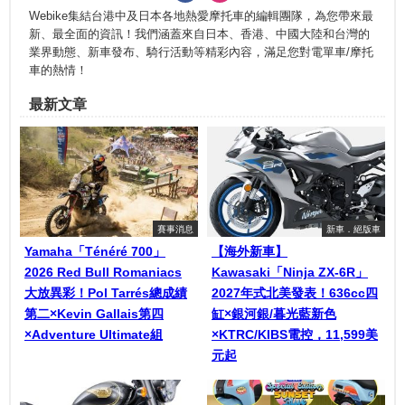
Webike集結台港中及日本各地熱愛摩托車的編輯團隊，為您帶來最
新、最全面的資訊！我們涵蓋來自日本、香港、中國大陸和台灣的
業界動態、新車發布、騎行活動等精彩內容，滿足您對電單車/摩托
車的熱情！
最新文章
賽事消息
新車．絕版車
Yamaha「Ténéré 700」
【海外新車】
2026 Red Bull Romaniacs
Kawasaki「Ninja ZX-6R」
大放異彩！Pol Tarrés總成績
2027年式北美發表！636cc四
第二×Kevin Gallais第四
缸×銀河銀/暮光藍新色
×Adventure Ultimate組
×KTRC/KIBS電控，11,599美
元起