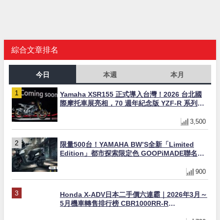
綜合文章排名
今日
本週
本月
Yamaha XSR155 正式導入台灣！2026 台北國
際摩托車展亮相，70 週年紀念版 YZF-R 系列限
量追加販售
3,500
限量500台！YAMAHA BW’S全新「Limited
Edition」都市探索限定色 GOOPiMADE聯名包
同步登場
900
Honda X-ADV日本二手價六連霸｜2026年3月～
5月機車轉售排行榜 CBR1000RR-R
FIREBLADE SP首度躋身前十