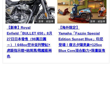
新車．絕版車
新車．絕版車
【新車】Royal
【海外限定】
Enfield「BULLET 650」8月
Yamaha「Fazzio Special
27日日本發售（98萬日圓
Edition Sunset Blue」印尼
～）！648cc空冷並列雙缸×
登場！復古夕陽意象×125cc
虎眼指示燈×砲筒黑/戰艦藍兩
Blue Core混合動力×限量販售
色