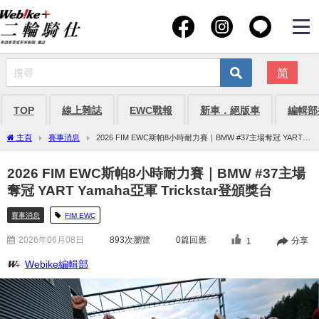
简
TOP
線上雜誌
EWC戰報
新車．絕版車
編輯部
主頁
賽事消息
2026 FIM EWC斯帕8小時耐力賽｜BMW #37主場奪冠 YART
Yamaha亞軍 Trickstar登頒獎台
2026 FIM EWC斯帕8小時耐力賽｜BMW #37主場
奪冠 YART Yamaha亞軍 Trickstar登頒獎台
賽事消息
FIM EWC
2026年06月08日
893
次瀏覽
0篇回應
分享
1
Webike編輯部