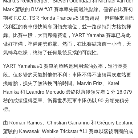
Markus Reiterberger、Steven Odendaal 和 Michael van der
Mark 駕駛的 BMW #37 賽車率先衝過終點線。儘管在比賽初
期被 F.C.C. TSR Honda France #5 短暫超越，但這輛來自巴
伐利亞的賽車很快就奪回領先地位，並一路保持到方格旗揮
舞。比賽中段，大雨席捲賽道，YART Yamaha 賽車已為此
做好準備，準備趁勢追擊。然而，在比賽結束前一小時，天
氣轉為乾燥，終結了任何最後反撲的可能性。
YART Yamaha #1 賽車的策略是利用燃油效率，進行長賽
段。但多變的天氣對他們不利：車隊不得不連續兩次進站更
換輪胎，損失了無法挽回的時間。Marvin Fritz、Karel
Hanika 和 Leandro Mercado 最終以落後領先者 1 分 16.079
秒的成績獲得亞軍。衛冕世界冠軍車隊仍以 90 分領先積分
榜。
由 Roman Ramos、Christian Gamarino 和 Grégory Leblanc
駕駛的 Kawasaki Webike Trickstar #11 賽車以落後兩圈的成