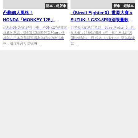
新車．絕版車
新車．絕版車
凸顯個人風格！
《Street Fighter 6》世界大賽 x
HONDA「MONKEY 125」
SUZUKI！GSX-8R特別限量款變
Spencer特別版
身角色專屬座駕
作為HONDA的經典小車，MONKEY是非常
世界知名的格鬥遊戲「Street Fighter 6」世
經典的車系，雖然剛問世時只有50cc，但
界大賽，將於3月5日（三）起在日本兩國
當年在日本及美國可謂家傳戶曉的摩托車
國技館舉行，而 鈴木（SUZUKI）更為這場
款，迷你車身可以收納...
世...