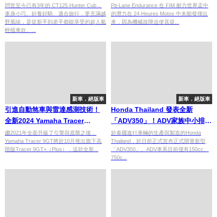
風改裝示範車登場！
問世至今已有3年的 CT125 Hunter Cub，
Pit-Lane Endurance 在 FIM 耐力世界盃中
車身小巧、好養好騎、適合旅行，更充滿越
的潛力在 24 Heures Motos 中未能發揮出
野風味，是從新手到老手都能享受的超人氣
來，因為機械故障迫使其提...
輕檔車款。...
新車．絕版車
新車．絕版車
引進自動煞車與雷達感測技術！
Honda Thailand 發表全新
全新2024 Yamaha Tracer
「ADV350」！ADV家族中小排量
9GT+頂級電控現身
的最後一塊拼圖！
繼2021年全面升級了引擎與底盤之後，
於泰國進行車輛的生產與製造的Honda
Yamaha Tracer 9GT將於10月推出旗下高
Thailand，於日前正式宣布正式開賣新型
階版Tracer 9GT+（Plus），這款全新...
「ADV350」。ADV車系目前僅有150cc、
750c...