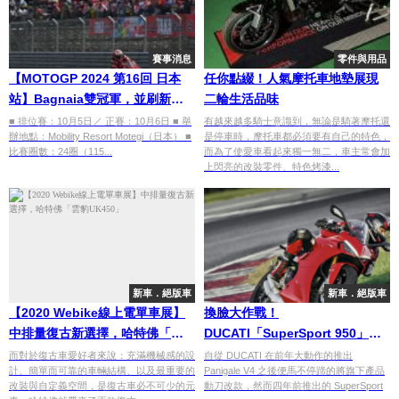
賽事消息
零件與用品
【MOTOGP 2024 第16回 日本
任你點綴！人氣摩托車地墊展現
站】Bagnaia雙冠軍，並刷新多
二輪生活品味
項重要紀錄！
■ 排位賽：10月5日／ 正賽：10月6日 ■ 舉
有越來越多騎士意識到，無論是騎著摩托還
辦地點：Mobility Resort Motegi（日本） ■
是停車時，摩托車都必須要有自己的特色，
比賽圈數：24圈（115...
而為了使愛車看起來獨一無二，車主常會加
上閃亮的改裝零件、特色烤漆...
新車．絕版車
新車．絕版車
【2020 Webike線上電單車展】
換臉大作戰！
中排量復古新選擇，哈特佛「雲
DUCATI「SuperSport 950」新
豹UK450」
面貌
而對於復古車愛好者來說：充滿機械感的設
自從 DUCATI 在前年大動作的推出
計、簡單而可靠的車輛結構、以及最重要的
Panigale V4 之後便馬不停蹄的將旗下產品
改裝與自定義空間，是復古車必不可少的元
動刀改款，然而四年前推出的 SuperSport