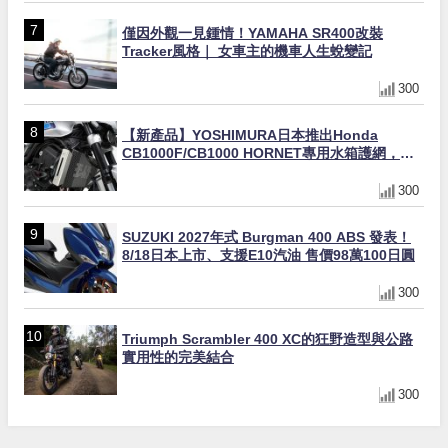
僅因外觀一見鍾情！YAMAHA SR400改裝
Tracker風格｜ 女車主的機車人生蛻變記
300
【新產品】YOSHIMURA日本推出Honda
CB1000F/CB1000 HORNET專用水箱護網，六
角網紋設計質感升級
300
SUZUKI 2027年式 Burgman 400 ABS 發表！
8/18日本上市、支援E10汽油 售價98萬100日圓
300
Triumph Scrambler 400 XC的狂野造型與公路
實用性的完美結合
300