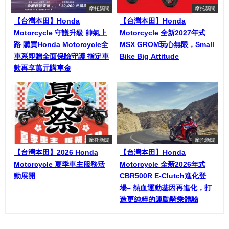
摩托新聞
摩托新聞
【台灣本田】Honda
【台灣本田】Honda
Motorcycle 守護升級 帥氣上
Motorcycle 全新2027年式
路 購買Honda Motorcycle全
MSX GROM玩心無限，Small
車系即贈全面保險守護 指定車
Bike Big Attitude
款再享萬元購車金
摩托新聞
摩托新聞
【台灣本田】2026 Honda
【台灣本田】Honda
Motorcycle 夏季車主服務活
Motorcycle 全新2026年式
動展開
CBR500R E-Clutch進化登
場– 熱血運動基因再進化，打
造更純粹的運動騎乘體驗