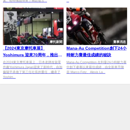
素。哈特佛就帶來了兩款復古...
...
摩托新聞
賽事消息
【2024東京摩托車展】
Mana-Au Competition創下24小
Yoshimura 迎來70周年，推出一
時耐力賽最佳成績的秘訣
系列全新改裝零件邁入新時代
在2024東京摩托車展上，日本老牌改裝零
Mana-Au Competition 在利曼24小時耐力賽
件廠Yoshimura Japan迎來了新時代，由加
中創下參賽以來最佳成績，由全新車手陣
藤陽平承擔了第三任社長的重任，繼承了
容 Marco Fetz、Alexis La...
Yoshim...