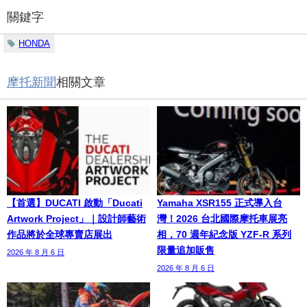
關鍵字
HONDA
摩托新聞
相關文章
【首選】DUCATI 啟動「Ducati
Yamaha XSR155 正式導入台
Artwork Project」｜設計師藝術
灣！2026 台北國際摩托車展亮
作品將於全球專賣店展出
相，70 週年紀念版 YZF-R 系列
限量追加販售
2026 年 8 月 6 日
2026 年 8 月 6 日