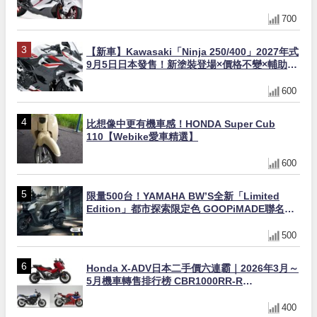
與專屬配備登場
700
【新車】Kawasaki「Ninja 250/400」2027年式
9月5日日本發售！新塗裝登場×價格不變×輔助滑
動式離合器×LED頭燈標配
600
比想像中更有機車感！HONDA Super Cub
110【Webike愛車精選】
600
限量500台！YAMAHA BW’S全新「Limited
Edition」都市探索限定色 GOOPiMADE聯名包
同步登場
500
Honda X-ADV日本二手價六連霸｜2026年3月～
5月機車轉售排行榜 CBR1000RR-R
FIREBLADE SP首度躋身前十
400