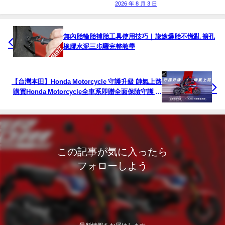
2026 年 8 月 3 日
無內胎輪胎補胎工具使用技巧｜旅途爆胎不慌亂 擴孔
橡膠水泥三步驟完整教學
【台灣本田】Honda Motorcycle 守護升級 帥氣上路
購買Honda Motorcycle全車系即贈全面保險守護 指
定車款再享萬元購車金
この記事が気に入ったら
フォローしよう