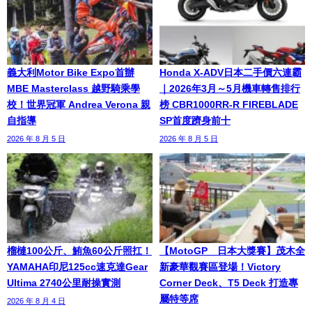
義大利Motor Bike Expo首辦
Honda X-ADV日本二手價六連霸
MBE Masterclass 越野騎乘學
｜2026年3月～5月機車轉售排行
校！世界冠軍 Andrea Verona 親
榜 CBR1000RR-R FIREBLADE
自指導
SP首度躋身前十
2026 年 8 月 5 日
2026 年 8 月 5 日
榴槤100公斤、鮪魚60公斤照扛！
【MotoGP™日本大獎賽】茂木全
YAMAHA印尼125cc速克達Gear
新豪華觀賽區登場！Victory
Ultima 2740公里耐操實測
Corner Deck、T5 Deck 打造專
屬特等席
2026 年 8 月 4 日