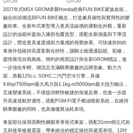
GROM
GROM
2027年式MSX GROM承襲Honda經典FUN BIKE家族血統，
融合街頭潮流與FUN BIKE概念，打造兼具個性與實用性的樂
趣街車。全新年式車型導入更具流線感的運動化外觀，重新
設計的油箱外蓋加入膝部包覆造型，搭配全新側蓋與下導流
設計，營造更具速度感與力量感的視覺效果。可快速拆卸的
車身外殼維持高度客製化特性，讓騎士能透過貼紙、彩繪，
盡情展現自我風格。簡約的尾部設計與全新GROM標誌，進
一步強化年輕、潮流且充滿騎乘樂趣的品牌形象。動力方
面，搭載125c.c. SOHC二汽門空冷引擎，具備
9.6hp/7500rpm最大馬力與1.1kg-m/5000rpm最大扭力輸出，
五速變速系統，不僅提供輕快敏捷的加速反應，也進一步提
升高速巡航舒適性，搭配PGM-FI電子燃油噴射系統，在維持
騎乘樂趣的同時，也具備優異油耗表現。
車架部分採用高剛性鋼製單脊骨式車架，搭配31mm倒立式前
叉與後單槍避震器，帶來絕佳的穩定操控與避震表現。12吋