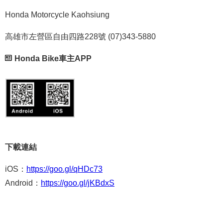
Honda Motorcycle Kaohsiung
高雄市左營區自由四路228號 (07)343-5880
Honda Bike車主APP
下載連結
iOS：
https://goo.gl/qHDc73
Android：
https://goo.gl/jKBdxS