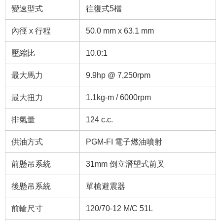
變速型式
往復式5檔
內徑 x 行程
50.0 mm x 63.1 mm
壓縮比
10.0:1
最大馬力
9.9hp @ 7,250rpm
最大扭力
1.1kg-m / 6000rpm
排氣量
124 c.c.
供油方式
PGM-FI 電子燃油噴射
前懸吊系統
31mm 倒立潛望式前叉
後懸吊系統
單槍避震器
前輪尺寸
120/70-12 M/C 51L