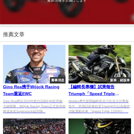
最新情報をお届けします
推薦文章
賽事消息
新車．絕版車
Gino Rea携手Wójcik Racing
【編輯長專欄】試乘報告
Team重返EWC
Triumph「Speed Triple
1200RS」
Gino Rea將於2024年歡欣回歸FIM世界耐
Webike摩托新聞編輯長佐川在這次試乘報
力錦標賽，Wójcik Racing Team正式宣布他
告中，所測試的車款是Triumph引以為傲的
將成為其Superstock組別陣...
頂級運動街車「Speed Triple 1200RS」...