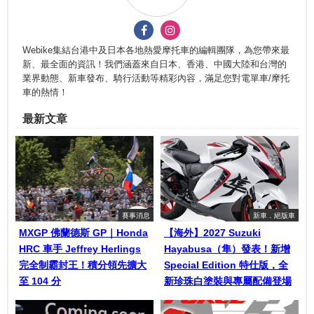
Webike集結台港中及日本各地熱愛摩托車的編輯團隊，為您帶來最
新、最全面的資訊！我們涵蓋來自日本、香港、中國大陸和台灣的
業界動態、新車發布、騎行活動等精彩內容，滿足您對電單車/摩托
車的熱情！
最新文章
賽事消息
新車．絕版車
MXGP 佛蘭德斯 GP｜Honda
【海外】2027 Suzuki
HRC 車手 Jeffrey Herlings
Hayabusa（隼）發表！新增
完全制霸封王！積分領先擴大
Special Edition 特仕版，全
至 104 分
新珍珠白塗裝與專屬配備登場