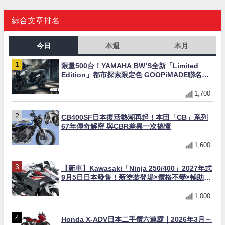
綜合文章排名
今日
本週
本月
限量500台！YAMAHA BW’S全新「Limited
Edition」都市探索限定色 GOOPiMADE聯名包
同步登場
1,700
CB400SF日本復活熱潮再起！本田「CB」系列
67年傳奇解密 與CBR差異一次搞懂
1,600
【新車】Kawasaki「Ninja 250/400」2027年式
9月5日日本發售！新塗裝登場×價格不變×輔助滑
動式離合器×LED頭燈標配
1,000
Honda X-ADV日本二手價六連霸｜2026年3月～