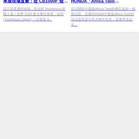
車展現場直擊：從 CB1000F 短管
HONDA「Africa Twin
到 GSX-R1100 復刻外殼，6 台最
CRF850L」問世？
這不是普通的改裝，是吉村 Yoshimura 的
近日關於中量級Africa Twin的傳言成為一個
職人魂！直擊 2026 東京摩托車展，吉村
新話題，其實HONDA中量級Africa Twin的
強改裝車全解析
(Yoshimura Japan) 一次發表 6...
說法並非是今年才無中生有，其實早在去
年...