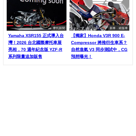
摩托新聞
新車．絕版車
Yamaha XSR155 正式導入台
【獨家】Honda V3R 900 E-
灣！2026 台北國際摩托車展
Compressor 將推衍生車系？
亮相，70 週年紀念版 YZF-R
自然進氣 V3 同步測試中，CG
系列限量追加販售
預想曝光！