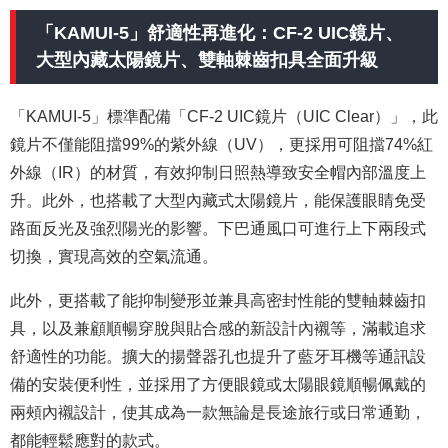
「KAMUI-5」舒適性再進化：CF-2 UIC鏡片、
大型內藏太陽鏡片、雙軸棘齒扣具全面升級
「KAMUI-5」標準配備「CF-2 UIC鏡片（UIC Clear）」，此
鏡片不僅能阻擋99%的紫外線（UV），更採用可阻擋74%紅
外線（IR）的材質，有效抑制日照熱導致安全帽內部溫度上
升。此外，也搭載了大型內藏式太陽鏡片，能保護眼睛免受
路面反光及強烈陽光的影響。下巴通風口可進行上下兩段式
切換，實現高效的空氣流通。
此外，更搭載了能抑制變形並兼具高密封性能的雙軸棘齒扣
具，以及兼顧順暢穿脫與貼合感的新設計內襯等，滿載追求
舒適性的功能。擴大的揚聲器孔也提升了藍牙耳機等通訊設
備的安裝便利性，並採用了方便眼鏡或太陽眼鏡順暢佩戴的
兩頰內襯設計，使其成為一款無論是長途旅行或日常通勤，
都能輕鬆應對的款式。