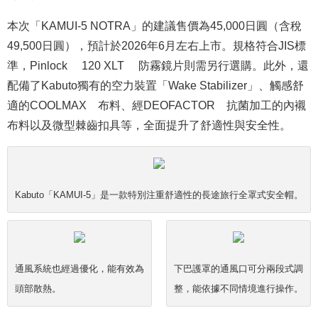
本次「KAMUI-5 NOTRA」的建議售價為45,000日圓（含稅
49,500日圓），預計於2026年6月左右上市。規格符合JIS標
準，Pinlock® 120 XLT® 防霧鏡片則需另行選購。此外，還
配備了Kabuto獨有的空力裝置「Wake Stabilizer」、觸感舒
適的COOLMAX®布料、經DEOFACTOR®抗菌加工的內襯
布料以及微型棘齒扣具等，全面提升了舒適性與安全性。
Kabuto「KAMUI-5」是一款特別注重舒適性的長途旅行全罩式安全帽。
通風系統也經過優化，能有效為
下巴護罩的通風口可分兩段式調
頭部散熱。
整，能依據不同情境進行操作。