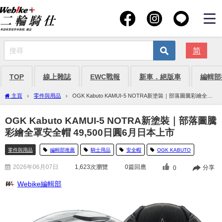
简
TOP
線上雜誌
EWC戰報
新車．絕版車
編輯部
主頁
零件與用品
OGK Kabuto KAMUI-5 NOTRA新塗裝｜部落圖騰彩繪全罩
安全帽 49,500日圓6月日本上市
OGK Kabuto KAMUI-5 NOTRA新塗裝｜部落圖騰
彩繪全罩安全帽 49,500日圓6月日本上市
零件與用品
編輯部推薦
騎士用品
安全帽
OGK KABUTO
2026年06月07日
1,623
次瀏覽
0篇回應
分享
0
Webike編輯部