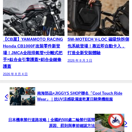
【CB屋】YAMAMOTO RACING
SW-MOTECH V-LOC 磁吸快拆側
Honda CB1000F改裝零件新登
包系統登場！靠近即自動卡入，
場！JMCA全段排氣管×分離式把
打造全新安裝體驗
手×鈦合金引擎護蓋×鋁合金鏈條
2026 年 8 月 3 日
護蓋
2026 年 8 月 4 日
南海部品×JIGGYS SHOP聯名「Cool Touch Ride
Wear」｜抗UV涼感吸濕速乾夏日騎乘機能服
日本機車禁行道路攻略｜全國約500處二輪禁行區間
原因、罰則與事前確認方法