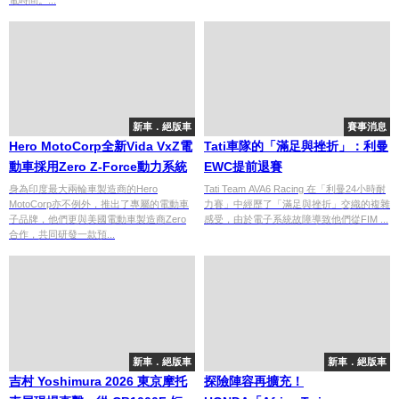
電時間。...
新車．絕版車
賽事消息
Hero MotoCorp全新Vida VxZ電
Tati車隊的「滿足與挫折」：利曼
動車採用Zero Z-Force動力系統
EWC提前退賽
身為印度最大兩輪車製造商的Hero
Tati Team AVA6 Racing 在「利曼24小時耐
MotoCorp亦不例外，推出了專屬的電動車
力賽」中經歷了「滿足與挫折」交織的複雜
子品牌，他們更與美國電動車製造商Zero
感受，由於電子系統故障導致他們從FIM ...
合作，共同研發一款預...
新車．絕版車
新車．絕版車
吉村 Yoshimura 2026 東京摩托
探險陣容再擴充！