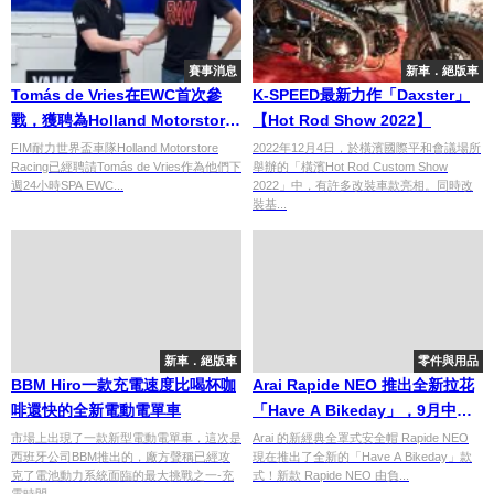
賽事消息
新車．絕版車
Tomás de Vries在EWC首次參
K-SPEED最新力作「Daxster」
戰，獲聘為Holland Motorstore
【Hot Rod Show 2022】
Racing 車隊第四名車手
FIM耐力世界盃車隊Holland Motorstore
2022年12月4日，於橫濱國際平和會議場所
Racing已經聘請Tomás de Vries作為他們下
舉辦的「橫濱Hot Rod Custom Show
週24小時SPA EWC...
2022」中，有許多改裝車款亮相。同時改
裝基...
新車．絕版車
零件與用品
BBM Hiro一款充電速度比喝杯咖
Arai Rapide NEO 推出全新拉花
啡還快的全新電動電單車
「Have A Bikeday」，9月中旬
發售
市場上出現了一款新型電動電單車，這次是
Arai 的新經典全罩式安全帽 Rapide NEO
西班牙公司BBM推出的，廠方聲稱已經攻
現在推出了全新的「Have A Bikeday」款
克了電池動力系統面臨的最大挑戰之一-充
式！新款 Rapide NEO 由負...