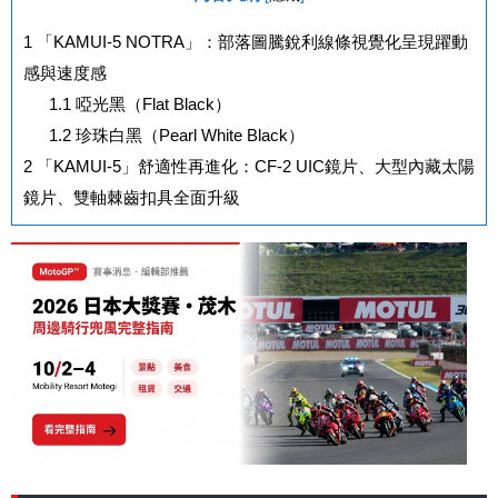
1
「KAMUI-5 NOTRA」：部落圖騰銳利線條視覺化呈現躍動
感與速度感
1.1
啞光黑（Flat Black）
1.2
珍珠白黑（Pearl White Black）
2
「KAMUI-5」舒適性再進化：CF-2 UIC鏡片、大型內藏太陽
鏡片、雙軸棘齒扣具全面升級