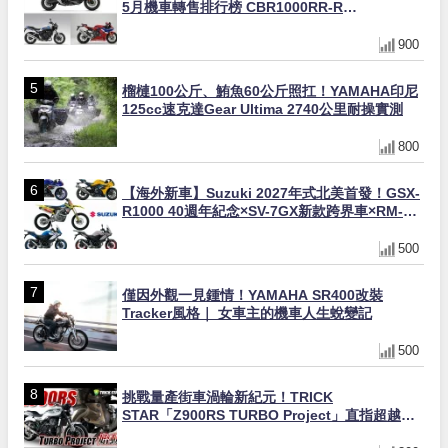
5月機車轉售排行榜 CBR1000RR-R
FIREBLADE SP首度躋身前十
900
榴槤100公斤、鮪魚60公斤照扛！YAMAHA印尼
125cc速克達Gear Ultima 2740公里耐操實測
800
【海外新車】Suzuki 2027年式北美首發！GSX-
R1000 40週年紀念×SV-7GX新款跨界車×RM-
Z450 Ken Roczen冠軍套件
500
僅因外觀一見鍾情！YAMAHA SR400改裝
Tracker風格｜ 女車主的機車人生蛻變記
500
挑戰量產街車渦輪新紀元！TRICK
STAR「Z900RS TURBO Project」直指超越
Ducati Superleggera性能