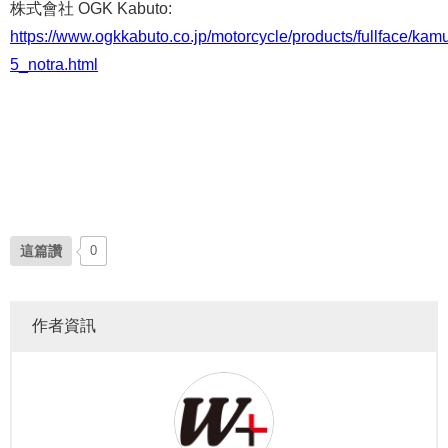
株式會社 OGK Kabuto:
https://www.ogkkabuto.co.jp/motorcycle/products/fullface/kam
5_notra.html
這篇讚
0
作者資訊