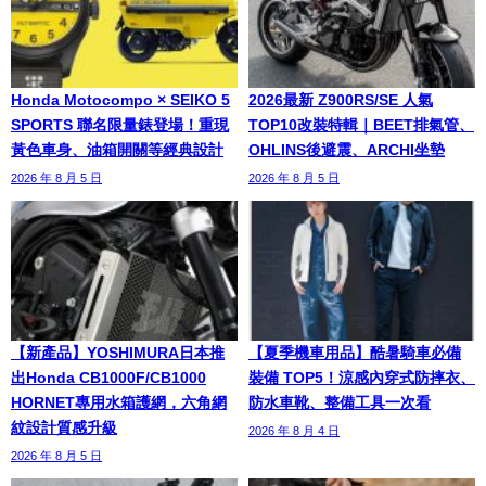
Honda Motocompo × SEIKO 5
2026最新 Z900RS/SE 人氣
SPORTS 聯名限量錶登場！重現
TOP10改裝特輯｜BEET排氣管、
黃色車身、油箱開關等經典設計
OHLINS後避震、ARCHI坐墊
2026 年 8 月 5 日
2026 年 8 月 5 日
【新產品】YOSHIMURA日本推
【夏季機車用品】酷暑騎車必備
出Honda CB1000F/CB1000
裝備 TOP5！涼感內穿式防摔衣、
HORNET專用水箱護網，六角網
防水車靴、整備工具一次看
紋設計質感升級
2026 年 8 月 4 日
2026 年 8 月 5 日