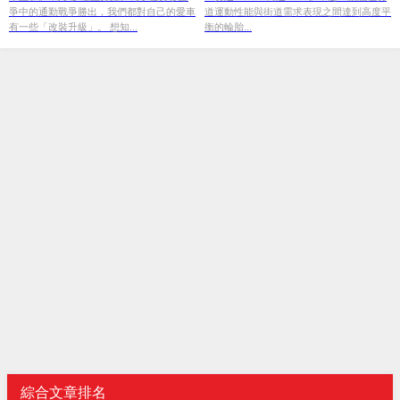
爭中的通勤戰爭勝出，我們都對自己的愛車
道運動性能與街道需求表現之間達到高度平
有一些「改裝升級」。 想知...
衡的輪胎...
綜合文章排名