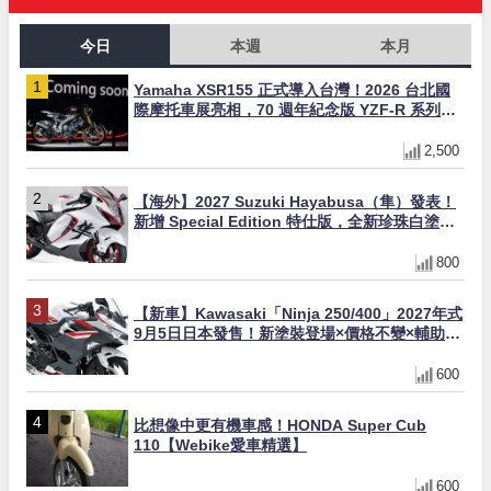
今日
本週
本月
Yamaha XSR155 正式導入台灣！2026 台北國
際摩托車展亮相，70 週年紀念版 YZF-R 系列限
量追加販售
2,500
【海外】2027 Suzuki Hayabusa（隼）發表！
新增 Special Edition 特仕版，全新珍珠白塗裝
與專屬配備登場
800
【新車】Kawasaki「Ninja 250/400」2027年式
9月5日日本發售！新塗裝登場×價格不變×輔助滑
動式離合器×LED頭燈標配
600
比想像中更有機車感！HONDA Super Cub
110【Webike愛車精選】
600