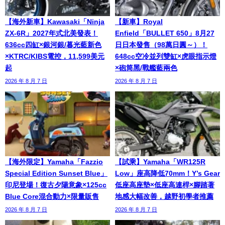
【海外新車】Kawasaki「Ninja
【新車】Royal
ZX-6R」2027年式北美發表！
Enfield「BULLET 650」8月27
636cc四缸×銀河銀/暮光藍新色
日日本發售（98萬日圓～）！
×KTRC/KIBS電控，11,599美元
648cc空冷並列雙缸×虎眼指示燈
起
×砲筒黑/戰艦藍兩色
2026 年 8 月 7 日
2026 年 8 月 7 日
【海外限定】Yamaha「Fazzio
【試乘】Yamaha「WR125R
Special Edition Sunset Blue」
Low」座高降低70mm！Y’s Gear
印尼登場！復古夕陽意象×125cc
低座高座墊×低座高連桿×腳踏著
Blue Core混合動力×限量販售
地感大幅改善，越野初學者推薦
2026 年 8 月 7 日
2026 年 8 月 7 日