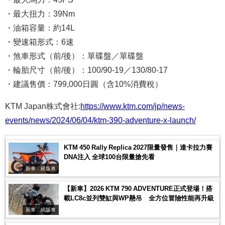
・最大扭力：39Nm
・油箱容量：約14L
・變速箱形式：6速
・煞車形式（前/後）：單碟盤／單碟盤
・輪胎尺寸（前/後）：100/90-19／130/80-17
・建議售價：799,000日圓（含10%消費稅）
KTM Japan株式會社:
https://www.ktm.com/jp/news-
events/news/2024/06/04/ktm-390-adventure-x-launch/
KTM 450 Rally Replica 2027限量發售｜達卡拉力賽
DNA注入 全球100台限量搶先看
新車．絕版車
【新車】2026 KTM 790 ADVENTURE正式登場！搭
載LC8c並列雙缸與WP懸吊 全方位冒險性能再升級
新車．絕版車