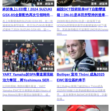
新車．絕版車
新車．絕版車
終於換上LED燈！2024 SUZUKI
細說DCT技術前身HFT自動變速
GSX-8S全新配色再次引領時尚潮
箱！DN-01是本田所堅持的造車精
流
神
在上年剛發佈的SUZUKI GSX-8S，在一年
2008年推出的DN-01是一款採用了由
過後就為車型改款。昨日SUZUKI在美國正
HONDA所開發的新型自動變速箱(HFT)車
式發布了2024 SUZUKI GSX-8S，這一...
型。其前身與概念可追溯至1962年的Junoo
M85，...
賽事消息
賽事消息
YART Yamaha於SPA賽道展現統
Bolliger 宣布 Thöni 成為2025
治力奪冠，將Yoshimura SERT
EWC首位簽約車手
的EWC領先優勢縮減至一分
比利時斯帕-弗朗科爾尚賽道 - YART
瑞士Bolliger車隊已確認Nico Thöni成為
Yamaha EWC官方車隊於本屆8 Hours of
2025年FIM耐力世界錦標賽的首位招募車
Spa Motos比賽中展現出強勁實力，成...
手。 這支車隊作為EWC的常駐隊伍，計劃
在接...