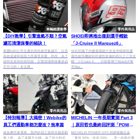
車輛維護教學
零件與用品
【DIY教學】引擎進氣不順？空氣
SHOEI即將推出復刻選手帽款
濾芯清潔保養的秘訣！
「J-Cruise II Marquez6」
美國K&N公司生產的高性能空氣濾芯，以其
SHOEI旗下內建遮陽鏡片並追求精簡與通
高效過濾和低阻力而廣受喜愛。然而，為了
風性能等機能與舒適性皆備的四分之三安全
保持其原有的高性能，定期清潔和保養是必
帽「J-Cruise II」，日前新增了MotoGP車
不可少的！本文將...
手Mar...
零件與用品
零件與用品
【特別報導】大揭密！Webike的
MICHELIN 一年長期實測 Part 3
員工們通勤車都怎麼改？煞車篇
｜原田哲也最終回評測「POWER
GP2」整季表現與總評
身為摩托車電商，我們的員工當然也都是騎
MICHELIN POWER GP2 的開發概念為
車上班。 為了多睡五分鐘、為了從分秒必
「賽道 50%：街道 50%」，是一款能在賽