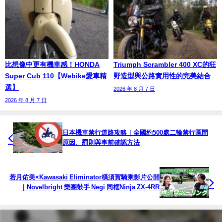
比想像中更有機車感！HONDA
Triumph Scrambler 400 XC的狂
Super Cub 110【Webike愛車精
野造型與公路實用性的完美結合
選】
2026 年 8 月 7 日
2026 年 8 月 7 日
日本機車禁行道路攻略｜全國約500處二輪禁行區間
原因、罰則與事前確認方法
若月佑美×Kawasaki Eliminator橫須賀騎乘影片公開
｜Novelbright 樂團鼓手 Negi 同框Ninja ZX-4RR