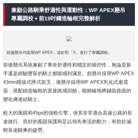
兼顧公路騎乘舒適性與運動性：WP APEX懸吊
專屬調校＋前19吋鑄造輪框完整解析
前後懸吊均採用WP APEX，並針對「X」進行了專屬調校。
前後懸吊系統兼顧了乘坐舒適性和穩定的操控性，無論是新
手還是經驗豐富的騎士都能感到滿意。前懸吊採用WP APEX
43mm開放式匣式前叉，後懸吊採用WP APEX乳化式避震
器，搭配鑄造輪框的直接路感回饋，能精確地將鋪裝路面的
變化傳達給騎士。
較大的風鏡和45ps的強勁引擎，使其非常適合高速公路的長
途旅行。良好的風阻保護和足以領先車流的動力，有助於減
輕長途騎乘的疲勞。