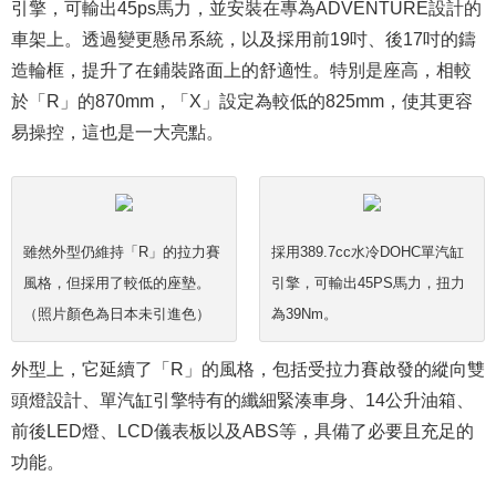
引擎，可輸出45ps馬力，並安裝在專為ADVENTURE設計的
車架上。透過變更懸吊系統，以及採用前19吋、後17吋的鑄
造輪框，提升了在鋪裝路面上的舒適性。特別是座高，相較
於「R」的870mm，「X」設定為較低的825mm，使其更容
易操控，這也是一大亮點。
雖然外型仍維持「R」的拉力賽
採用389.7cc水冷DOHC單汽缸
風格，但採用了較低的座墊。
引擎，可輸出45PS馬力，扭力
（照片顏色為日本未引進色）
為39Nm。
外型上，它延續了「R」的風格，包括受拉力賽啟發的縱向雙
頭燈設計、單汽缸引擎特有的纖細緊湊車身、14公升油箱、
前後LED燈、LCD儀表板以及ABS等，具備了必要且充足的
功能。