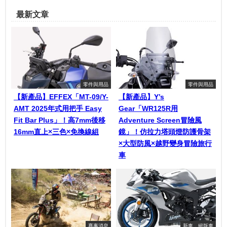
最新文章
零件與用品
零件與用品
【新產品】EFFEX「MT-09/Y-
【新產品】Y’s
AMT 2025年式用把手 Easy
Gear「WR125R用
Fit Bar Plus」！高7mm後移
Adventure Screen冒險風
16mm直上×三色×免換線組
鏡」！仿拉力塔頭燈防護骨架
×大型防風×越野變身冒險旅行
車
賽事消息
新車．絕版車