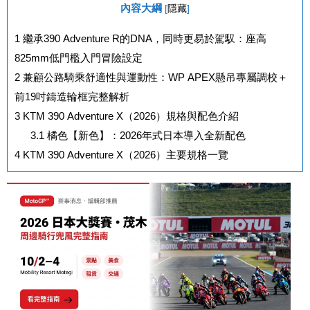
內容大綱
[
隱藏
]
1
繼承390 Adventure R的DNA，同時更易於駕馭：座高
825mm低門檻入門冒險設定
2
兼顧公路騎乘舒適性與運動性：WP APEX懸吊專屬調校＋
前19吋鑄造輪框完整解析
3
KTM 390 Adventure X（2026）規格與配色介紹
3.1
橘色【新色】：2026年式日本導入全新配色
4
KTM 390 Adventure X（2026）主要規格一覽