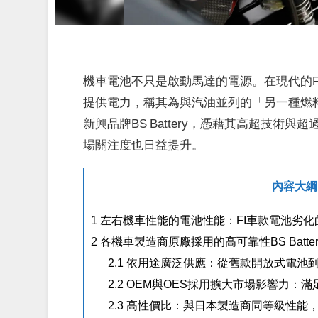
機車電池不只是啟動馬達的電源。在現代的F
提供電力，稱其為與汽油並列的「另一種燃
新興品牌BS Battery，憑藉其高超技術
場關注度也日益提升。
內容大綱
1
左右機車性能的電池性能：FI車款電池劣化
2
各機車製造商原廠採用的高可靠性BS Battery：A
2.1
依用途廣泛供應：從舊款開放式電池到
2.2
OEM與OES採用擴大市場影響力：
2.3
高性價比：與日本製造商同等級性能