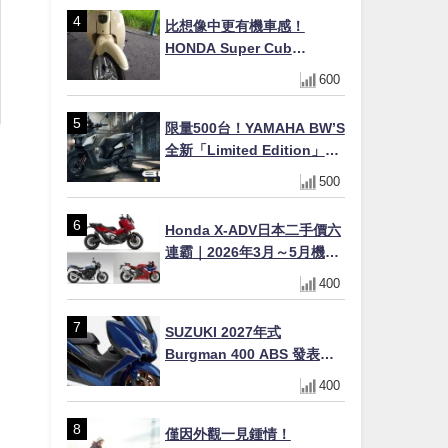
×LED頭燈標配
比想像中更有機車感！
HONDA Super Cub
110【Webike愛車精選】
600
限量500台！YAMAHA BW’S
全新「Limited Edition」都
市探索限定色 GOOPiMADE
500
聯名包同步登場
Honda X-ADV日本二手價六
連霸｜2026年3月～5月機車
轉售排行榜 CBR1000RR-R
400
FIREBLADE SP首度躋身前
十
SUZUKI 2027年式
Burgman 400 ABS 發表！
8/18日本上市、支援E10汽油
400
售價98萬100日圓
僅因外觀一見鍾情！