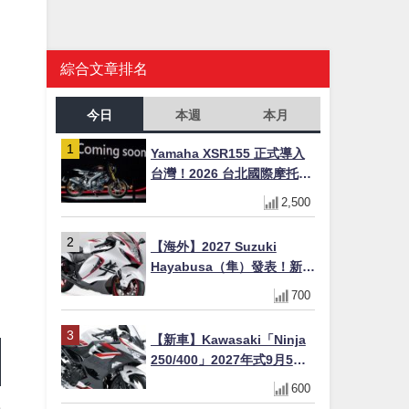
綜合文章排名
今日
本週
本月
Yamaha XSR155 正式導入
台灣！2026 台北國際摩托車
展亮相，70 週年紀念版
2,500
YZF-R 系列限量追加販售
【海外】2027 Suzuki
Hayabusa（隼）發表！新增
Special Edition 特仕版，全
700
新珍珠白塗裝與專屬配備登
場
【新車】Kawasaki「Ninja
250/400」2027年式9月5日
日本發售！新塗裝登場×價格
600
不變×輔助滑動式離合器