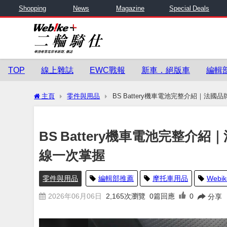
Shopping
News
Magazine
Special Deals
TOP
線上雜誌
EWC戰報
新車．絕版車
編輯
主頁
零件與用品
BS Battery機車電池完整介紹｜法
BS Battery機車電池完整介
線一次掌握
零件與用品
編輯部推薦
摩托車用品
Webik
2026年06月06日
2,165
次瀏覽
0篇回應
0
分享