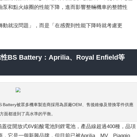
油泵和點火線圈的性能下降，進而影響整輛機車的整體性
轉動就沒問題」，而是「在感覺到性能下降時就考慮更
ttery：Aprilia、Royal Enfield等
。BS Battery被眾多機車製造商採用為原廠OEM、售後維修及替換零件供應
流通各方面都達到了高水準的平衡。
品開發涵蓋從開放式6V鉛酸電池到鋰電池，產品線超過400種，品項
一個新興品牌，但目前已被Aprilia、MV、Piaggio、