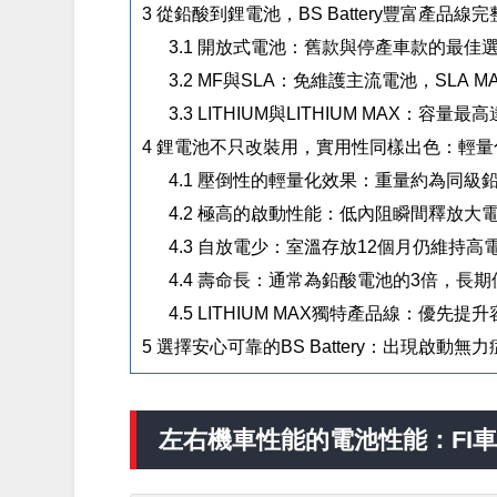
3
從鉛酸到鋰電池，BS Battery豐富產品線
3.1
開放式電池：舊款與停產車款的最佳
3.2
MF與SLA：免維護主流電池，SLA 
3.3
LITHIUM與LITHIUM MAX：容
4
鋰電池不只改裝用，實用性同樣出色：輕量
4.1
壓倒性的輕量化效果：重量約為同級
4.2
極高的啟動性能：低內阻瞬間釋放大
4.3
自放電少：室溫存放12個月仍維持高
4.4
壽命長：通常為鉛酸電池的3倍，長期
4.5
LITHIUM MAX獨特產品線：優先
5
選擇安心可靠的BS Battery：出現啟動無
左右機車性能的電池性能：FI