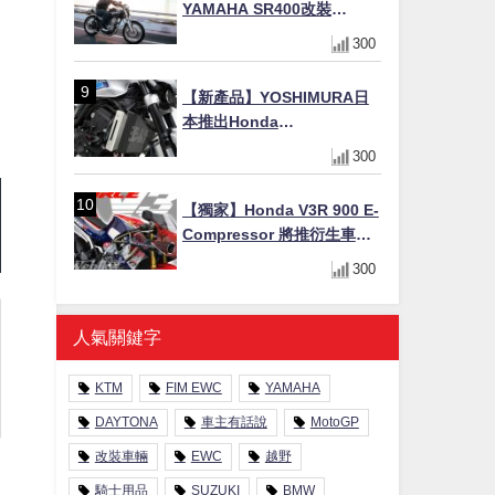
YAMAHA SR400改裝
Tracker風格｜ 女車主的機車
300
人生蛻變記
【新產品】YOSHIMURA日
本推出Honda
CB1000F/CB1000 HORNET
300
專用水箱護網，六角網紋設
計質感升級
【獨家】Honda V3R 900 E-
Compressor 將推衍生車
系？自然進氣 V3 同步測試
300
中，CG 預想曝光！
人氣關鍵字
KTM
FIM EWC
YAMAHA
DAYTONA
車主有話說
MotoGP
改裝車輛
EWC
越野
騎士用品
SUZUKI
BMW