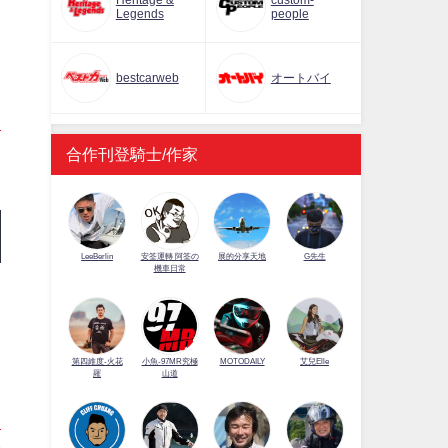
Heritage &
custom-
Legends
people
bestcarweb
オートバイ
合作刊登騎士/作家
LeeBerlin
安筌運轉 阿筌の
展的分享天地
G先生
機車日常
第四維度-火花
小魚-97MR究極
MOTODAILY
艾兒Elle
羅
山道