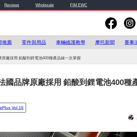
Reviews
Wholesale
FIM EWC
部推薦
零件與用品
車輛維護教學
摩托新聞
賽事
國品牌原廠採用 鉛酸到鋰電池400種產品線一次掌握
紹｜法國品牌原廠採用 鉛酸到鋰電池400種
ePlus Vol.16