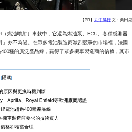
【PR】
丸中洋行
文：栗田
I（燃油噴射）車款中，它還為燃油泵、ECU、各種感測器
料」亦不為過。在眾多電池製造商激烈競爭的市場裡，法國
與超過400種的廣泛產品線，贏得了眾多機車製造商的信賴，其市
[
隱藏
]
的原因與更換時機判斷
prilia、Royal Enfield等歐洲廠商認證
鋰電池超過400種產品線
滿足機車製造商要求的技術實力
，價格卻相當合理