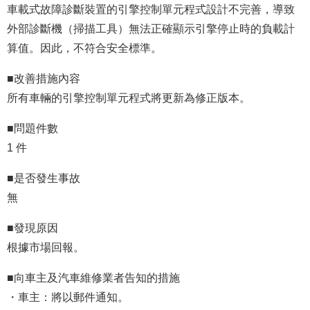
車載式故障診斷裝置的引擎控制單元程式設計不完善，導致
外部診斷機（掃描工具）無法正確顯示引擎停止時的負載計
算值。因此，不符合安全標準。
■改善措施內容
所有車輛的引擎控制單元程式將更新為修正版本。
■問題件數
1 件
■是否發生事故
無
■發現原因
根據市場回報。
■向車主及汽車維修業者告知的措施
・車主：將以郵件通知。