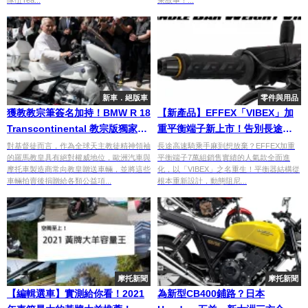
新車．絕版車
零件與用品
獲教教宗筆簽名加持！BMW R 18
【新產品】EFFEX「VIBEX」加
Transcontinental 教宗版獨家亮
重平衡端子新上市！告別長途手
相，預計將登上拍賣會
麻困擾×GT 250g強效減震×ST
對基督徒而言，作為全球天主教徒精神領袖
長途高速騎乘手麻到想放棄？EFFEX加重
的羅馬教皇具有絕對權威地位，歐洲汽車與
平衡端子7萬組銷售實績的人氣款全面進
102g輕量操控×7色點綴
摩托車製造商常向教皇贈送車輛，並將這些
化，以「VIBEX」之名重生！平衡器結構從
車輛拍賣後捐贈給各類公益項...
根本重新設計，動態阻尼...
摩托新聞
摩托新聞
【編輯選車】實測給你看！2021
為新型CB400鋪路？日本