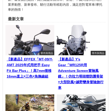
業界動態、新車發布、騎行活動等精彩內容，滿足您對電單車/摩托
車的熱情！
最新文章
零件與用品
零件與用品
【新產品】EFFEX「MT-09/Y-
【新產品】Y’s
AMT 2025年式用把手 Easy
Gear「WR125R用
Fit Bar Plus」！高7mm後移
Adventure Screen冒險風
16mm直上×三色×免換線組
鏡」！仿拉力塔頭燈防護骨架
×大型防風×越野變身冒險旅行
車