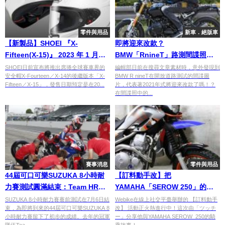
零件與用品
新車．絕版車
【新製品】SHOEI 『X-
即將迎來改款？
Fifteen(X-15)』 2023 年 1 月將
BMW「RnineT」路測間諜照曝
於日本發售！
光！
SHOEI日前宣布將推出席捲全球賽車界的
編輯部日前在搜尋文章素材時，意外發現到
安全帽X-Fourteen／X-14的後繼版本「X-
BMW R nineT在開放道路測試的間諜圖
Fifteen／X-15」，發售日期預定是在20...
片，代表著2021年式將迎來改款了嗎！？
在間諜照中的...
賽事消息
零件與用品
44屆可口可樂SUZUKA 8小時耐
【訂料動手改】把
力賽測試圓滿結束：Team HRC
YAMAHA「SEROW 250」的前
領先
輪變小！
SUZUKA 8小時耐力賽賽前測試在7月6日結
Webike在線上社交平臺舉辦的 【訂料動手
束，為即將到來的44屆可口可樂SUZUKA 8
改】 活動正火熱進行中！這次由「ツッチ
小時耐力賽留下了初步的成績。去年的冠軍
ー」分享他與YAMAHA SEROW 250的騎
隊伍Tea...
乘故事！...