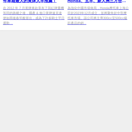
年車箱最大的黃牌大羊推薦！
Honda、五羊、新大洲三方合
作，共拓中國市場
在 2012 年 7 月黃牌車款享有了與紅牌重機
為強化中國市場佈局，Honda摩托車上海公
等同的路權之後，國產 & 進口黃牌速克達
司於2023年12月成立，並將聚焦於中型摩
便如雨後春筍般冒出，成為了許多騎士平日
托車市場。該公司將主導300cc至500cc級
通勤 ...
距產品的銷...