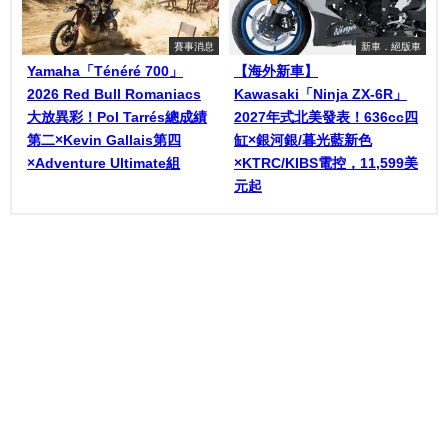
賽事消息
新車．絕版車
Yamaha「Ténéré 700」
【海外新車】
2026 Red Bull Romaniacs
Kawasaki「Ninja ZX-6R」
大放異彩！Pol Tarrés總成績
2027年式北美發表！636cc四
第二×Kevin Gallais第四
缸×銀河銀/暮光藍新色
×Adventure Ultimate組
×KTRC/KIBS電控，11,599美
元起