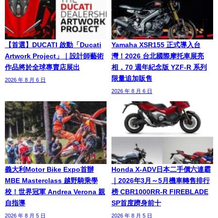
【首選】DUCATI 啟動「Ducati
Yamaha XSR155 正式導入台
Artwork Project」｜設計師藝術
灣！2026 台北國際摩托車展亮
作品將於全球專賣店展出
相，70 週年紀念版 YZF-R 系列
限量追加販售
2026 年 8 月 6 日
2026 年 8 月 6 日
義大利Motor Bike Expo首辦
Honda X-ADV日本二手價六連霸
MBE Masterclass 越野騎乘學
｜2026年3月～5月機車轉售排行
校！世界冠軍 Andrea Verona 親
榜 CBR1000RR-R FIREBLADE
自指導
SP首度躋身前十
2026 年 8 月 5 日
2026 年 8 月 5 日