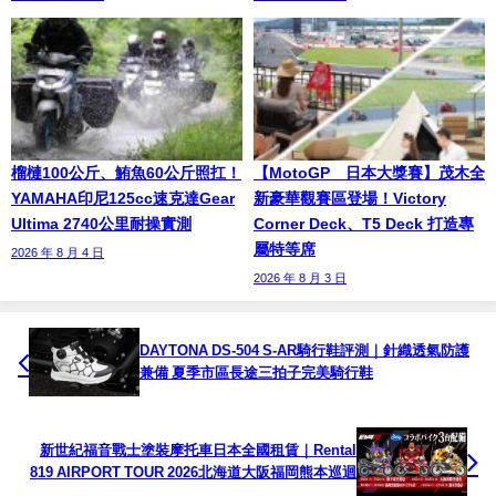
榴槤100公斤、鮪魚60公斤照扛！
【MotoGP™日本大獎賽】茂木全
YAMAHA印尼125cc速克達Gear
新豪華觀賽區登場！Victory
Ultima 2740公里耐操實測
Corner Deck、T5 Deck 打造專
屬特等席
2026 年 8 月 4 日
2026 年 8 月 3 日
DAYTONA DS-504 S-AR騎行鞋評測｜針織透氣防護
兼備 夏季市區長途三拍子完美騎行鞋
新世紀福音戰士塗裝摩托車日本全國租賃｜Rental
819 AIRPORT TOUR 2026北海道大阪福岡熊本巡迴