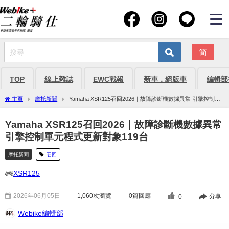
简
TOP
線上雜誌
EWC戰報
新車．絕版車
編輯部
主頁
摩托新聞
Yamaha XSR125召回2026｜故障診斷機數據異常 引擎控制單
元程式更新對象119台
Yamaha XSR125召回2026｜故障診斷機數據異常
引擎控制單元程式更新對象119台
摩托新聞
召回
XSR125
2026年06月05日
1,060
次瀏覽
0篇回應
分享
0
Webike編輯部