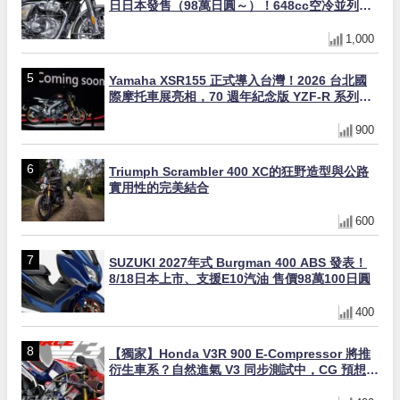
日日本發售（98萬日圓～）！648cc空冷並列雙
缸×虎眼指示燈×砲筒黑/戰艦藍兩色
1,000
Yamaha XSR155 正式導入台灣！2026 台北國
際摩托車展亮相，70 週年紀念版 YZF-R 系列限
量追加販售
900
Triumph Scrambler 400 XC的狂野造型與公路
實用性的完美結合
600
SUZUKI 2027年式 Burgman 400 ABS 發表！
8/18日本上市、支援E10汽油 售價98萬100日圓
400
【獨家】Honda V3R 900 E-Compressor 將推
衍生車系？自然進氣 V3 同步測試中，CG 預想曝
光！