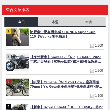
綜合文章排名
今日
本週
本月
比想像中更有機車感！HONDA Super Cub
110【Webike愛車精選】
1,300
【海外新車】Kawasaki「Ninja ZX-6R」2027
年式北美發表！636cc四缸×銀河銀/暮光藍新色
×KTRC/KIBS電控，11,599美元起
1,300
【試乘】Yamaha「WR125R Low」座高降低
70mm！Y’s Gear低座高座墊×低座高連桿×腳踏
著地感大幅改善，越野初學者推薦
1,100
【新車】Royal Enfield「BULLET 650」8月27