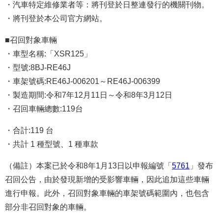
・汽車特定維修業者等：將刊登於日整連發行的機關刊物。
・將刊登於本公司官方網站。
■召回對象車輛
・車型名稱:「XSR125」
・型號:8BJ-RE46J
・車架號碼:RE46J-006201～RE46J-006399
・製造期間:令和7年12月11日～令和8年3月12日
・召回車輛總數:119台
・合計:119 台
・共計 1 種型號、1 種車款
（備註）本案已於令和8年1月13日以申報編號「
5761
」發布
召回公告，由於發現新增的受影響車輛，因此追加這些車輛
進行申報。此外，召回對象車輛的車架號碼範圍內，也包含
部分非召回對象的車輛。