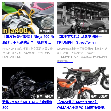
零件與用品
新車．絕版車
【車友改裝相談室】Ninja 400 油
【車主有話說】經典英國紳士
箱貼：不只是防刮？「操控升
TRIUMPH「StreetTwin」
級」與「視覺質感」的雙重進化
Ninja 400 油箱貼推薦：防刮還是止滑？彙
Webike在線上社交平臺舉辦的 【車主有話
整 STOMPGRIP, Kawasaki, DAYTONA,
說】 活動正火熱進行中！這次由
論｜台日車友評價匯總
Eazi-Grip, PRO...
「TRIUMPH9772」分享他與StreetTwin的
騎乘故事！...
新車．絕版車
新車．絕版車
致敬VMAX？MOTRAC「金鋼狼
【2023曼谷 MotorExpo】
800」
YAMAHA全新PG-1越南版登場，