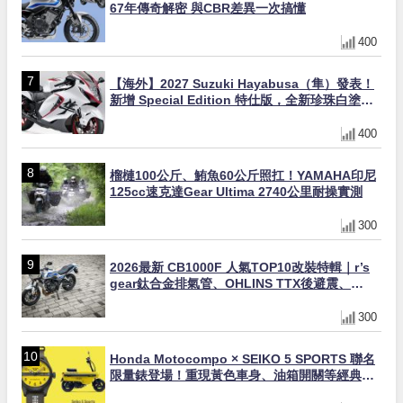
67年傳奇解密 與CBR差異一次搞懂
400
【海外】2027 Suzuki Hayabusa（隼）發表！
新增 Special Edition 特仕版，全新珍珠白塗裝
與專屬配備登場
400
榴槤100公斤、鮪魚60公斤照扛！YAMAHA印尼
125cc速克達Gear Ultima 2740公里耐操實測
300
2026最新 CB1000F 人氣TOP10改裝特輯｜r’s
gear鈦合金排氣管、OHLINS TTX後避震、
HONDA頭燈整流罩
300
Honda Motocompo × SEIKO 5 SPORTS 聯名
限量錶登場！重現黃色車身、油箱開關等經典設
計