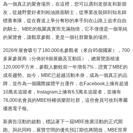
為一個真正的聚會場所，在這裡，您可以遇到老朋友和新朋
友，從越野愛好者到柏油路面騎士，從專業改裝師到知名錦
標賽車隊，從在賽道上爭分奪秒的車手到在山路上追求自由
的騎士。MBE的氛圍真實而充滿熱情，它不僅僅是一個單純
的展覽會，讓觀眾參觀，更是一個社群聚集的場所。
2026年展會吸引了180,000名參觀者（來自95個國家），700
多家參展商（分佈於8個展廳及互動區），總展覽面積達
120,000平方米，參觀人數較前一年增長7%，證實了MBE的
成長趨勢。如今，MBE已超越活動本身，成為一個真正的品
牌，並作為一個國際媒體平台運作，在Facebook上擁有超過
10萬名追蹤者，Instagram上擁有6.5萬名追蹤者，並擁有
76,000名會員的MBE特權俱樂部社群，這些會員可收到專屬
優惠電子報。
新廣告活動的啟動，標誌著下一屆MBE推廣活動的正式開
跑。與此同時，展覽空間的優先預訂期也將開放，MBE世界