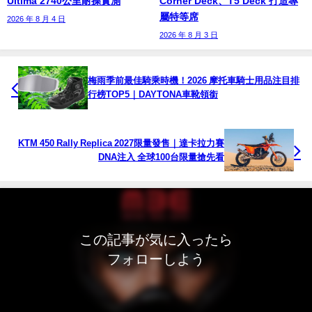
Ultima 2740公里耐操實測
Corner Deck、T5 Deck 打造專
屬特等席
2026 年 8 月 4 日
2026 年 8 月 3 日
梅雨季前最佳騎乘時機！2026 摩托車騎士用品注目排
行榜TOP5｜DAYTONA車靴領銜
KTM 450 Rally Replica 2027限量發售｜達卡拉力賽
DNA注入 全球100台限量搶先看
この記事が気に入ったら
フォローしよう