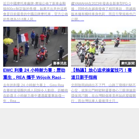
獨特色彩與引擎細節揭曉
近日中國摩托車廠牌-摩瑞公佈了新車金剛
繼YAMAHA在2023年發表全新車型PG-1
狼800cc制定版的售價，如果不出意外這將
後，同時也在越南發佈了相同車款，而越南
會是目前最貴的中國品牌摩托車，官方公佈
版本擁有獨特車身色彩，而且引擎規格也已
的售價為10.8萬人民...
公開。...
賽事消息
摩托新聞
EWC 利曼 24 小時耐力賽：歷劫
【熱議】放心追求操駕技巧！賽
重生，REA 攜手 Wójcik Racing
道日新手指南
Team 再戰賽場
去年的利曼 24 小時耐力賽上，Gino Rea
北部陰雨綿綿出不了門、山路三寶橫行騎不
在賽前巡場圈的感人回歸令人動容。距離他
心安，就算出門輕鬆騎還要擔心三眼測速跟
在鈴鹿 8 小時耐力賽中遭遇嚴重事故僅一
環保局刁難，在台灣騎個車竟然如此窒礙難
年，Rea ...
行，而台灣玩車人最後淨土只...