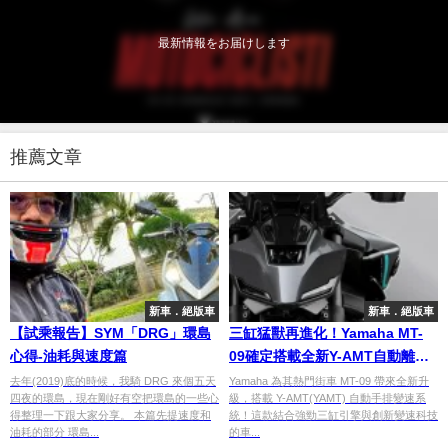
最新情報をお届けします
推薦文章
新車．絕版車
新車．絕版車
【試乘報告】SYM「DRG」環島
三缸猛獸再進化！Yamaha MT-
心得-油耗與速度篇
09確定搭載全新Y-AMT自動離合
器系統
去年(2019)底的時候，我騎 DRG 來個五天
Yamaha 為其熱門街車 MT-09 帶來全新升
四夜的環島，現在剛好有空把環島的一些心
級，搭載 Y-AMT(YAMT) 自動手排變速系
得整理一下跟大家分享。 本篇先提速度和
統！這款結合強勁三缸引擎與創新變速科技
油耗的部分 環島...
的車...