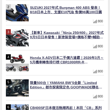
SUZUKI 2027年式 Burgman 400 ABS 發表！
8/18日本上市、支援E10汽油 售價98萬100日圓
800
【新車】Kawasaki「Ninja 250/400」2027年式
9月5日日本發售！新塗裝登場×價格不變×輔助滑
動式離合器×LED頭燈標配
800
Honda X-ADV日本二手價六連霸｜2026年3月～
5月機車轉售排行榜 CBR1000RR-R
FIREBLADE SP首度躋身前十
800
限量500台！YAMAHA BW’S全新「Limited
Edition」都市探索限定色 GOOPiMADE聯名包
同步登場
800
CB400SF日本復活熱潮再起！本田「CB」系列