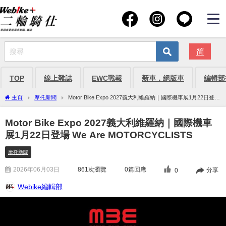
简
TOP
線上雜誌
EWC戰報
新車．絕版車
編輯部
主頁
摩托新聞
Motor Bike Expo 2027義大利維羅納｜國際機車展1月22日登場
We Are MOTORCYCLISTS
Motor Bike Expo 2027義大利維羅納｜國際機車
展1月22日登場 We Are MOTORCYCLISTS
摩托新聞
2026年06月03日
861
次瀏覽
0篇回應
分享
0
Webike編輯部