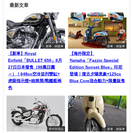
最新文章
新車．絕版車
新車．絕版車
【新車】Royal
【海外限定】
Enfield「BULLET 650」8月
Yamaha「Fazzio Special
27日日本發售（98萬日圓
Edition Sunset Blue」印尼
～）！648cc空冷並列雙缸×
登場！復古夕陽意象×125cc
虎眼指示燈×砲筒黑/戰艦藍兩
Blue Core混合動力×限量販售
色
零件與用品
新車．絕版車