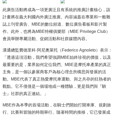
此廣告活動將成為一項更廣泛且有系統的推廣計畫核心，該
計畫將在義大利國內外廣泛推廣。內容涵蓋在專業和一般雜
誌上刊登廣告、MBE的數位頻道、數位廣告看板和影片製
作。此外，也將為MBE特權俱樂部（MBE Privilege Club）
會員舉辦專屬活動、促銷活動和社群媒體內容。
溝通總監費德里科·阿尼奧萊托（Federico Agnoleto）表示：
「透過這項活動，我們希望強調MBE始終珍視的價值，以及
最重要的是，業界如何定位我們。MBE是摩托車產業的真正
主角，是一個以參展商客戶為核心理念所構思與發展的活
動。MBE代表了真正熱愛摩托車運動、與之共存的狂熱者的
觀點。它不僅僅是一個場地或一種體驗，更是我們與『騎
士』社群的真正連結。」
MBE作為本季的首場活動，在騎士們開始打開車庫、規劃旅
行、比賽和冒險的時期舉行。隨著時間的推移，它已發展成