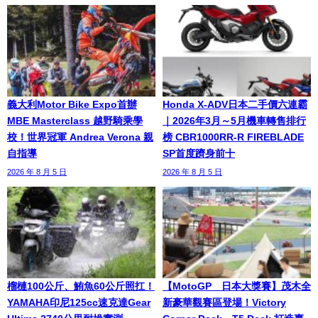
義大利Motor Bike Expo首辦
Honda X-ADV日本二手價六連霸
MBE Masterclass 越野騎乘學
｜2026年3月～5月機車轉售排行
校！世界冠軍 Andrea Verona 親
榜 CBR1000RR-R FIREBLADE
自指導
SP首度躋身前十
2026 年 8 月 5 日
2026 年 8 月 5 日
榴槤100公斤、鮪魚60公斤照扛！
【MotoGP™日本大獎賽】茂木全
YAMAHA印尼125cc速克達Gear
新豪華觀賽區登場！Victory