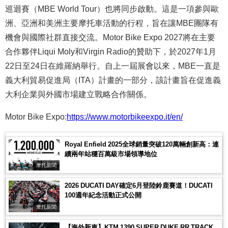
巡迴賽（MBE World Tour）也將同步啟動。這是一項參與歐
洲、亞洲和美洲主要摩托車活動的行程，旨在讓MBE團隊有
機會與國際社群直接交流。Motor Bike Expo 2027將在主要
合作夥伴Liqui Moly和Virgin Radio的贊助下，於2027年1月
22日至24日在維羅納舉行。自上一屆展會以來，MBE一直是
義大利貿易促進局（ITA）計畫的一部分，該計畫旨在促進義
大利企業與外國市場建立戰略合作關係。
Motor Bike Expo:
https://www.motorbikeexpo.it/en/
Royal Enfield 2025全球銷量突破120萬輛創新高：連
續兩年站穩百萬級市場領導地位
摩托新聞
2026 DUCATI DAY確定6月登陸鈴鹿賽道！DUCATI
100週年紀念活動正式公開
摩托新聞
【海外新車】KTM 1390 SUPER DUKE RR TRACK