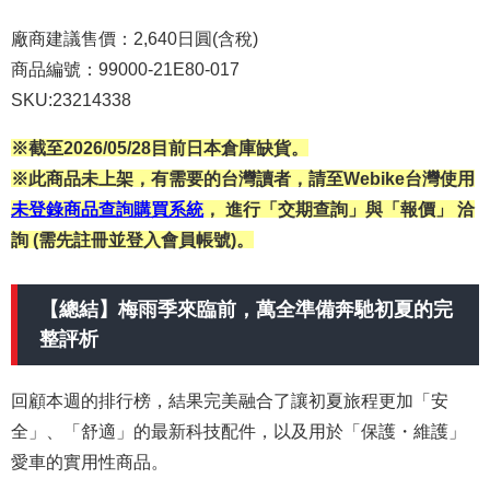
廠商建議售價：2,640日圓(含稅)
商品編號：99000-21E80-017
SKU:23214338
※截至2026/05/28目前日本倉庫缺貨。
※此商品未上架，有需要的台灣讀者，請至Webike台灣使用
未登錄商品查詢購買系統
， 進行「交期查詢」與「報價」 洽
詢 (需先註冊並登入會員帳號)。
【總結】梅雨季來臨前，萬全準備奔馳初夏的完
整評析
回顧本週的排行榜，結果完美融合了讓初夏旅程更加「安
全」、「舒適」的最新科技配件，以及用於「保護・維護」
愛車的實用性商品。