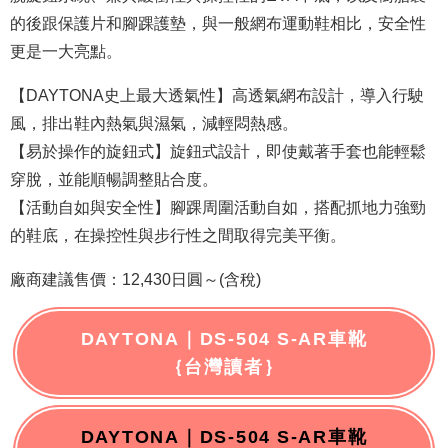
的後跟保護片和腳踝護墊，與一般網布運動鞋相比，安全性
更是一大亮點。
【DAYTONA史上最大透氣性】高透氣網布設計，導入行駛
風，排出鞋內熱氣與濕氣，減輕悶熱感。
【易於操作的旋鈕式】旋鈕式設計，即使戴著手套也能輕鬆
穿脫，並能順暢調整貼合度。
【活動自如與安全性】腳踝周圍活動自如，搭配抓地力強勁
的鞋底，在操控性與步行性之間取得完美平衡。
廠商建議售價：12,430日圓～(含稅)
DAYTONA｜DS-504 S-AR車靴
｛台灣讀者｝
DAYTONA｜DS-504 S-AR車靴