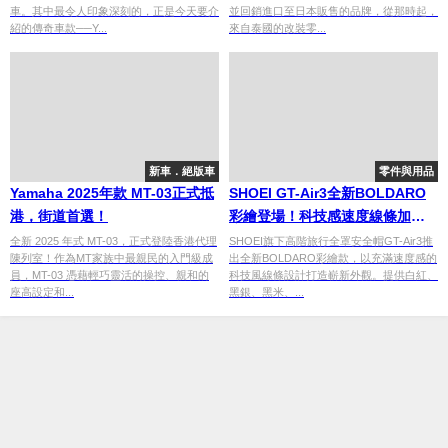
車。其中最令人印象深刻的，正是今天要介
並回銷進口至日本販售的品牌，從那時起，
紹的傳奇車款──Y...
來自泰國的改裝零...
新車．絕版車
零件與用品
Yamaha 2025年款 MT-03正式抵
SHOEI GT-Air3全新BOLDARO
港，街道首選！
彩繪登場！科技感速度線條加持
四款新配色一次公開
全新 2025 年式 MT-03，正式登陸香港代理
SHOEI旗下高階旅行全罩安全帽GT-Air3推
陳列室！作為MT家族中最親民的入門級成
出全新BOLDARO彩繪款，以充滿速度感的
員，MT-03 憑藉輕巧靈活的操控、親和的
科技風線條設計打造嶄新外觀。提供白紅、
座高設定和...
黑銀、黑米、...