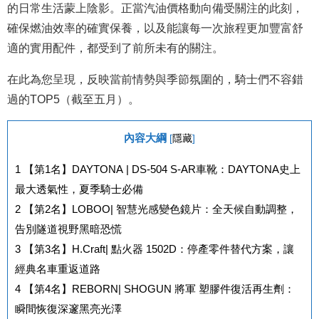
的日常生活蒙上陰影。正當汽油價格動向備受關注的此刻，
確保燃油效率的確實保養，以及能讓每一次旅程更加豐富舒
適的實用配件，都受到了前所未有的關注。
在此為您呈現，反映當前情勢與季節氛圍的，騎士們不容錯
過的TOP5（截至五月）。
內容大綱
[
隱藏
]
1
【第1名】DAYTONA | DS-504 S-AR車靴：DAYTONA史上
最大透氣性，夏季騎士必備
2
【第2名】LOBOO| 智慧光感變色鏡片：全天候自動調整，
告別隧道視野黑暗恐慌
3
【第3名】H.Craft| 點火器 1502D：停產零件替代方案，讓
經典名車重返道路
4
【第4名】REBORN| SHOGUN 將軍 塑膠件復活再生劑：
瞬間恢復深邃黑亮光澤