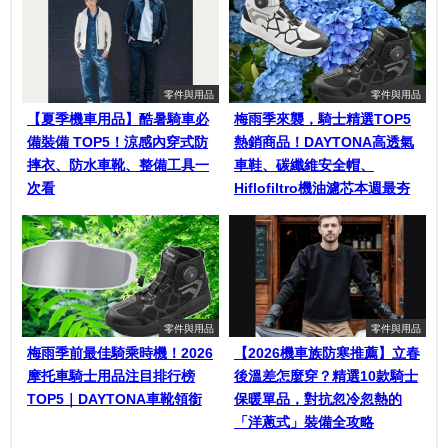
零件與用品
零件與用品
【夏季機車用品】酷暑騎車必
梅雨季來襲，騎士精選TOP5
備裝備 TOP5！涼感內穿式防
熱銷商品！DAYTONA高透氣
摔衣、防水車靴、整備工具一
車鞋、碳纖維安全帽、
次看
Hiflofiltro機油濾芯本週最夯
零件與用品
零件與用品
梅雨季前最佳騎乘時機！2026
【2026機車族防寒推薦】立春
摩托車騎士用品注目排行榜
後溫差怎麼穿？精選10款騎士
TOP5｜DAYTONA車靴領銜
保暖單品，對抗忽冷忽熱的
「洋蔥式」裝備全攻略