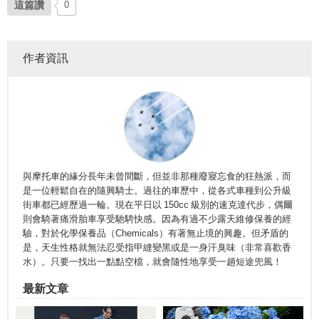
這篇讚
0
作者資訊
與摩托車的緣分長年未曾間斷，但並非那種廢寢忘食的狂熱派，而
是一位輕鬆自在的隨興騎士。過往的車歷中，從各式車種到公升級
街車都已經歷過一輪。現在平日以 150cc 級別的速克達代步，偶爾
則會騎著痛滑胎車享受馳騁快感。因為有過不少露天維修保養的經
驗，對於化學保養品（Chemicals）有著無止境的興趣。但矛盾的
是，天生性格就無法忍受指甲縫變黑或是一身汗臭味（非常喜歡香
水）。只要一找出一點點空檔，就會隨性地享受一趟短途兜風！
最新文章