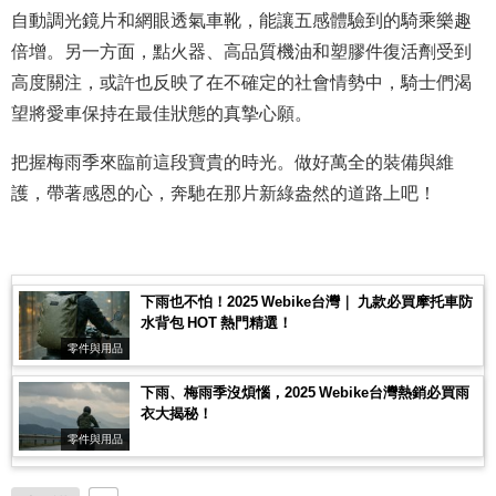
自動調光鏡片和網眼透氣車靴，能讓五感體驗到的騎乘樂趣
倍增。另一方面，點火器、高品質機油和塑膠件復活劑受到
高度關注，或許也反映了在不確定的社會情勢中，騎士們渴
望將愛車保持在最佳狀態的真摯心願。
把握梅雨季來臨前這段寶貴的時光。做好萬全的裝備與維
護，帶著感恩的心，奔馳在那片新綠盎然的道路上吧！
下雨也不怕！2025 Webike台灣｜ 九款必買摩托車防
水背包 HOT 熱門精選！
零件與用品
下雨、梅雨季沒煩惱，2025 Webike台灣熱銷必買雨
衣大揭秘！
零件與用品