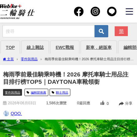
简
TOP
線上雜誌
EWC戰報
新車．絕版車
編輯部
主頁
零件與用品
梅雨季前最佳騎乘時機！2026 摩托車騎士用品注目排行榜
TOP5｜DAYTONA車靴領銜
梅雨季前最佳騎乘時機！2026 摩托車騎士用品注
目排行榜TOP5｜DAYTONA車靴領銜
零件與用品
編輯部推薦
騎士用品
2026年06月03日
1,586
次瀏覽
0篇回應
分享
0
QOO.