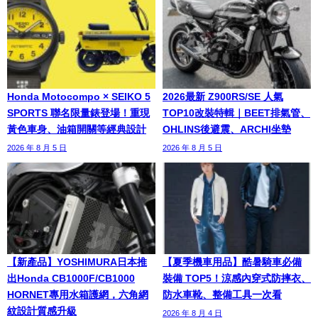
Honda Motocompo × SEIKO 5
2026最新 Z900RS/SE 人氣
SPORTS 聯名限量錶登場！重現
TOP10改裝特輯｜BEET排氣管、
黃色車身、油箱開關等經典設計
OHLINS後避震、ARCHI坐墊
2026 年 8 月 5 日
2026 年 8 月 5 日
【新產品】YOSHIMURA日本推
【夏季機車用品】酷暑騎車必備
出Honda CB1000F/CB1000
裝備 TOP5！涼感內穿式防摔衣、
HORNET專用水箱護網，六角網
防水車靴、整備工具一次看
紋設計質感升級
2026 年 8 月 4 日