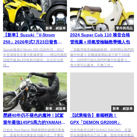
新車．絕版車
零件與用品
【新車】Suzuki「V-Strom
2024 Super Cub 110 噪音合格
250」2026年式7月23日發售
管推薦＋排氣管檢驗教學懶人包
（68.5萬日圓）！登場9年首次升
Suzuki發表V-Strom 250 2026年式，2017
「排氣管噪音檢驗緩衝期」的時間比我們想
年登場後首次重大配備更新——標誌性圓形
像中的還少 距離緩衝期結束只剩下100多
級LED頭燈×新增白色配色
頭燈升級為LED投射式鏡頭，左右定位燈
天，但時間可能比我們想像中的還要少。
同...
考大學可以重考、不爽工作...
新車．絕版車
新車．絕版車
歷經40年仍不褪色的魔神！試駕
【試乘報告】泰籍輕跑！
當年最強145PS馬力的YAMAHA
GPX「DEMON GR200R」
傾力之作「Vmax1200」
日前在 Red Baron 岡崎舉辦的媒體試乘會
日本排氣管品牌TSUKIGI RACING，是最
中，筆者有幸試乘多款頂級中古二手摩托
早在泰國擁有自己的工廠，製造排氣管產品