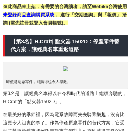
※此商品未上架，有需要的台灣讀者，請至Webike台灣使用
未登錄商品查詢購買系統
， 進行「交期查詢」與「報價」 洽
詢 (需先註冊並登入會員帳號)。
【第3名】H.Craft| 點火器 1502D：停產零件替
代方案，讓經典名車重返道路
即使是副廠零件，能購得也令人感激。
第3名是，讓經典名車得以在令和時代的道路上繼續奔馳的，
H.Craft的「點火器1502D」。
在最美好的季節裡，因為電系故障而失去騎乘樂趣，沒有比
這更令人沮喪的事了。作為停產原廠零件的替代方案，它受
到了熱衷於舊車和絕版車款車主們對高可靠性替換零件的強