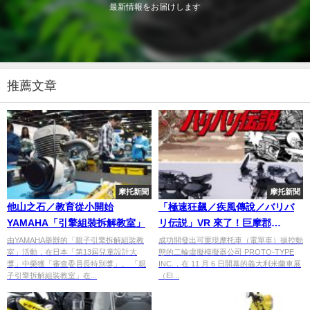
最新情報をお届けします
推薦文章
摩托新聞
摩托新聞
他山之石／教育從小開始
「極速狂飆／疾風傳說／バリバ
YAMAHA「引擎組裝拆解教室」
リ伝説」VR 來了！巨摩郡
CB750F × 秀吉 Katana 二輪模擬
由YAMAHA舉辦的「親子引擎拆解組裝教
成功開發出可重現摩托車（電單車）操控動
室」活動，在日本「第13屆兒童設計大
態的二輪虛擬模擬器公司 PROTO-TYPE
器 EICMA 亮相
獎」中榮獲「審查委員長特別獎」。 「親
INC.，在 11 月 6 日開幕的義大利米蘭車展
子引擎拆解組裝教室」在...
（EI...