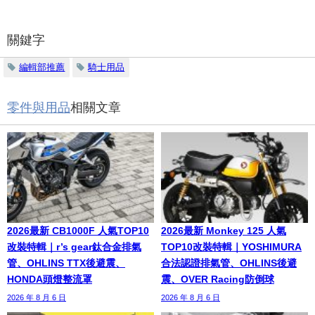
關鍵字
編輯部推薦
騎士用品
零件與用品
相關文章
2026最新 CB1000F 人氣TOP10
2026最新 Monkey 125 人氣
改裝特輯｜r’s gear鈦合金排氣
TOP10改裝特輯｜YOSHIMURA
管、OHLINS TTX後避震、
合法認證排氣管、OHLINS後避
HONDA頭燈整流罩
震、OVER Racing防倒球
2026 年 8 月 6 日
2026 年 8 月 6 日