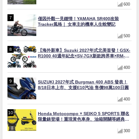
600
僅因外觀一見鍾情！YAMAHA SR400改裝
Tracker風格｜ 女車主的機車人生蛻變記
500
【海外新車】Suzuki 2027年式北美首發！GSX-
R1000 40週年紀念×SV-7GX新款跨界車×RM-
Z450 Ken Roczen冠軍套件
400
SUZUKI 2027年式 Burgman 400 ABS 發表！
8/18日本上市、支援E10汽油 售價98萬100日圓
400
Honda Motocompo × SEIKO 5 SPORTS 聯名
限量錶登場！重現黃色車身、油箱開關等經典設
計
300