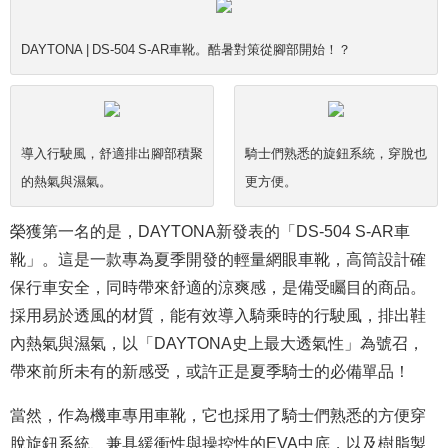
DAYTONA | DS-504 S-AR車靴。酷暑對策從腳部開始！？
導入行駛風，舒適排出腳部積聚
騎士們熟悉的旋鈕系統，穿脫也
的熱氣與濕氣。
更方便。
榮獲第一名的是，DAYTONA新發表的「DS-504 S-AR車
靴」。這是一款專為夏季開發的輕量網眼車靴，高筒設計確
保行車安全，同時帶來舒適的涼爽感，是備受矚目的商品。
採用易於透風的材質，能有效導入騎乘時的行駛風，排出鞋
內熱氣與濕氣，以「DAYTONA史上最大透氣性」為號召，
帶來前所未有的新感受，或許正是夏季騎士的必備單品！
當然，作為機車專用車靴，它也採用了騎士們熟悉的方便穿
脫旋鈕系統、兼具緩衝性與操控性的EVA中底，以及樹脂製