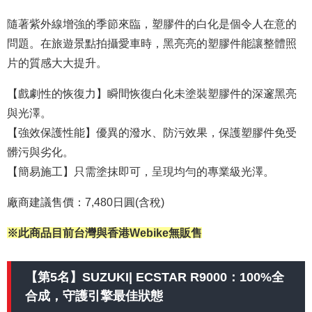
隨著紫外線增強的季節來臨，塑膠件的白化是個令人在意的
問題。在旅遊景點拍攝愛車時，黑亮亮的塑膠件能讓整體照
片的質感大大提升。
【戲劇性的恢復力】瞬間恢復白化未塗裝塑膠件的深邃黑亮
與光澤。
【強效保護性能】優異的潑水、防污效果，保護塑膠件免受
髒污與劣化。
【簡易施工】只需塗抹即可，呈現均勻的專業級光澤。
廠商建議售價：7,480日圓(含稅)
※此商品目前台灣與香港Webike無販售
【第5名】SUZUKI| ECSTAR R9000：100%全
合成，守護引擎最佳狀態