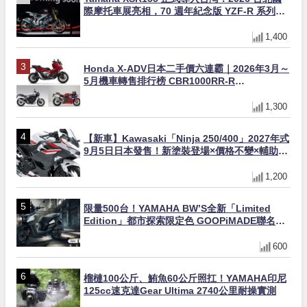
際摩托車展亮相，70 週年紀念版 YZF-R 系列限
量追加販售
1,400
Honda X-ADV日本二手價六連霸｜2026年3月～
5月機車轉售排行榜 CBR1000RR-R
FIREBLADE SP首度躋身前十
1,300
【新車】Kawasaki「Ninja 250/400」2027年式
9月5日日本發售！新塗裝登場×價格不變×輔助滑
動式離合器×LED頭燈標配
1,200
限量500台！YAMAHA BW’S全新「Limited
Edition」都市探索限定色 GOOPiMADE聯名包
同步登場
600
榴槤100公斤、鮪魚60公斤照扛！YAMAHA印尼
125cc速克達Gear Ultima 2740公里耐操實測