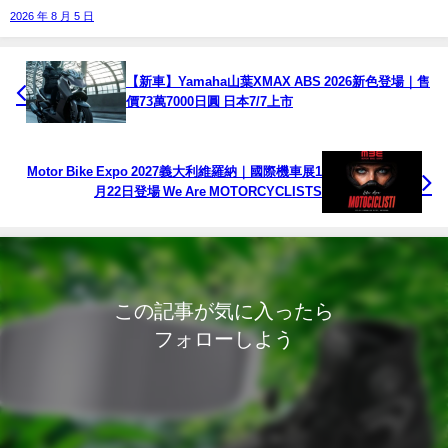
2026 年 8 月 5 日
【新車】Yamaha山葉XMAX ABS 2026新色登場｜售
價73萬7000日圓 日本7/7上市
Motor Bike Expo 2027義大利維羅納｜國際機車展1
月22日登場 We Are MOTORCYCLISTS
この記事が気に入ったら
フォローしよう