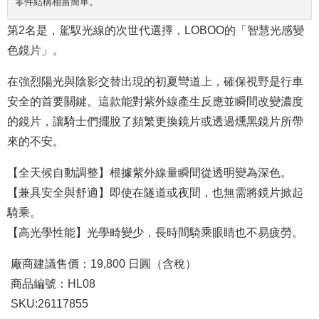
零件結構相當簡單。
第2名是，駕馭光線的次世代選擇，LOBOO的「智慧光感變
色鏡片」。
在強烈陽光與陰影交替出現的初夏彎道上，確保視野是行車
安全的首要關鍵。這款能對紫外線產生反應並瞬間改變濃度
的鏡片，讓騎士們擺脫了頻繁更換鏡片或透過燻黑鏡片所帶
來的不安。
【全天候自動調整】根據紫外線量瞬間從透明變為深色。
【兼具安全與舒適】即使在隧道或夜間，也無需將鏡片掀起
騎乘。
【高光學性能】光學畸變少，長時間騎乘眼睛也不易疲勞。
廠商建議售價：19,800 日圓（含稅）
商品編號：HL08
SKU:26117855