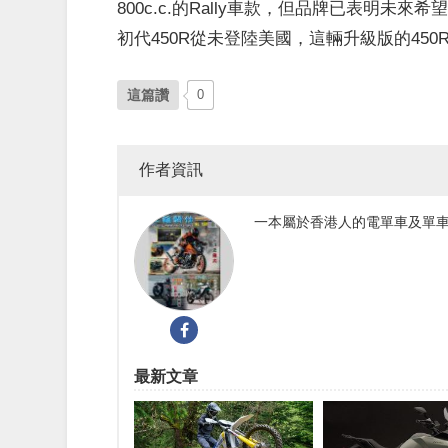
800c.c.的Rally車款，但品牌已表明
初代450R從未登陸美國，這輛升級版的45
這篇讚
0
作者資訊
一本屬於香港人的電單車及單車
最新文章