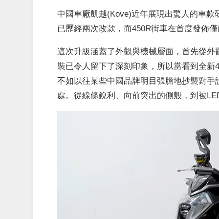
中國車廠凱越(Kove)近年展現出驚人的車款
已歷經兩次改款，而450R街車在首度發佈
這次升級涵蓋了外觀與機械層面，首先從外
裝已令人留下了深刻印象，所以當看到全新4
不如以往某些中國品牌明目張膽地抄襲對手設計
處。從線條銳利、向前突出的側殼，到被LE