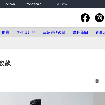
Reviews
Wholesale
FIM EWC
部推薦
零件與用品
車輛維護教學
摩托新聞
賽事
大改款
二