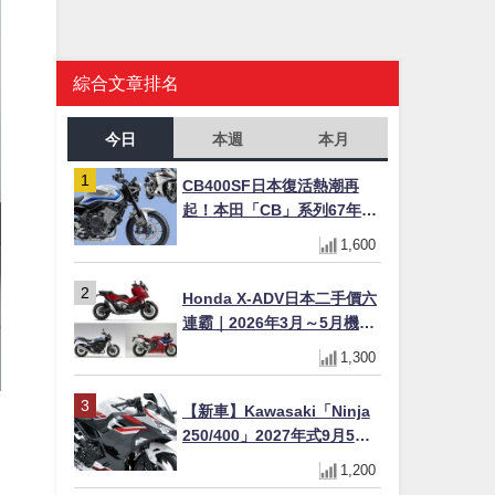
綜合文章排名
今日
本週
本月
CB400SF日本復活熱潮再
起！本田「CB」系列67年傳
奇解密 與CBR差異一次搞懂
1,600
Honda X-ADV日本二手價六
連霸｜2026年3月～5月機車
轉售排行榜 CBR1000RR-R
1,300
FIREBLADE SP首度躋身前
十
【新車】Kawasaki「Ninja
250/400」2027年式9月5日
日本發售！新塗裝登場×價格
1,200
不變×輔助滑動式離合器