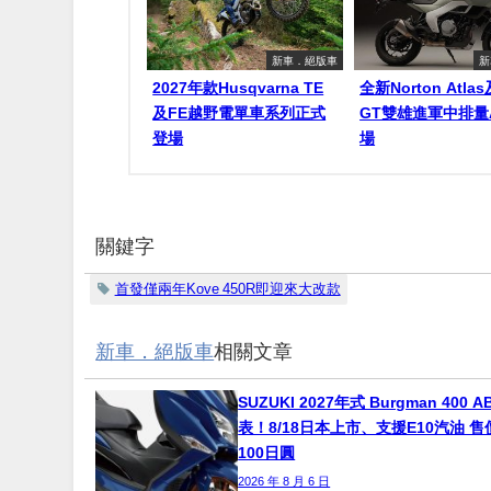
新車．絕版車
新
2027年款Husqvarna TE
全新Norton Atlas
及FE越野電單車系列正式
GT雙雄進軍中排量
登場
場
關鍵字
首發僅兩年Kove 450R即迎來大改款
新車．絕版車
相關文章
SUZUKI 2027年式 Burgman 400 A
表！8/18日本上市、支援E10汽油 售
100日圓
2026 年 8 月 6 日