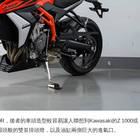
後者的車頭造型較容易讓人聯想到Kawasaki的Z 1000或
緊皺眉頭般的雙並排頭燈，以及油缸兩側巨大的進氣口。