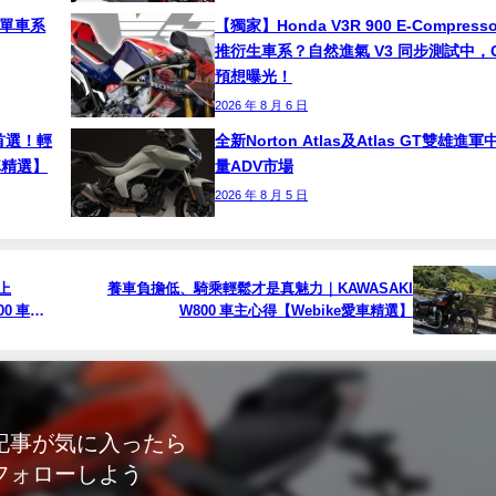
野電單車系
【獨家】Honda V3R 900 E-Compresso
推衍生車系？自然進氣 V3 同步測試中，
預想曝光！
2026 年 8 月 6 日
門首選！輕
全新Norton Atlas及Atlas GT雙雄進軍
車精選】
量ADV市場
2026 年 8 月 5 日
上
養車負擔低、騎乘輕鬆才是真魅力｜KAWASAKI
200 車主
W800 車主心得【Webike愛車精選】
記事が気に入ったら
フォローしよう