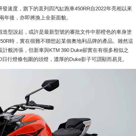
研發速度，旗下的直列四汽缸跑車450RR自2022年亮相以來
僅兩年後，亦即將換上全新面貌。
觀造型說起，或許是最新型號的審批文件中那橙色的車身塗
50R時，實在很難不聯想起某個奧地利品牌的產品。雖然這
般誇張，但新車與KTM 390 Duke卻實在有很多相似之
D日行燈條包圍的頭燈，濃厚的Duke影子可謂顯而易見。