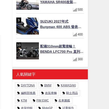
YAMAHA SR400改裝
Tracker風格｜ 女車主的機車
500
人生蛻變記
SUZUKI 2027年式
Burgman 400 ABS 發表！
8/18日本上市、支援E10汽油
400
售價98萬100日圓
配備310mm超寬後輪！
BENDA LFC700 Pro 直列四
缸巡航車挑戰歐洲市場
300
人氣關鍵字
DAYTONA
BMW
KAWASAKI
編輯部推薦
改裝車輛
騎士用品
KTM
FIM EWC
名車圖鑑
改裝特輯
MotoGP
試乘報告