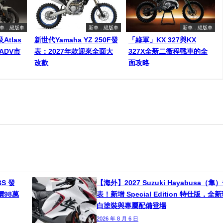
車．絕版車
新車．絕版車
新車．絕版車
及Atlas
新世代Yamaha YZ 250F發
「綠軍」KX 327與KX
ADV市
表：2027年款迎來全面大
327X全新二衝程戰車的全
改款
面攻略
BS 發
【海外】2027 Suzuki Hayabusa（隼
價98萬
表！新增 Special Edition 特仕版，全
白塗裝與專屬配備登場
2026 年 8 月 6 日