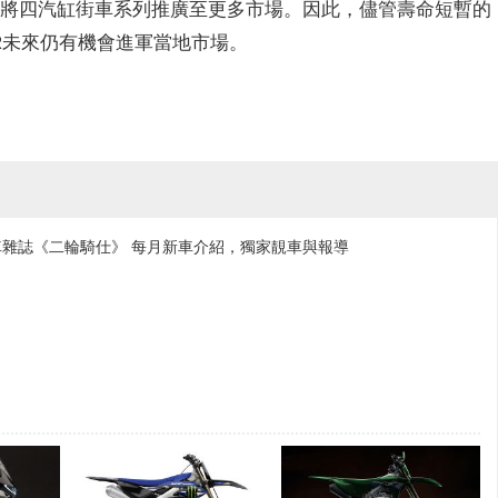
未來希望將四汽缸街車系列推廣至更多市場。因此，儘管壽命短暫的
0R未來仍有機會進軍當地市場。
雜誌《二輪騎仕》 每月新車介紹，獨家靚車與報導