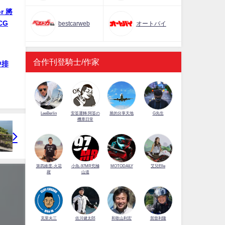
r 將
CG
bestcarweb
オートバイ
合作刊登騎士/作家
中排
LeeBerlin
安筌運轉 阿筌の
展的分享天地
G先生
機車日常
第四維度-火花
小魚-97MR究極
MOTODAILY
艾兒Elle
羅
山道
佐川健太郎
克里夫三
和歌山利宏
賀曾利隆