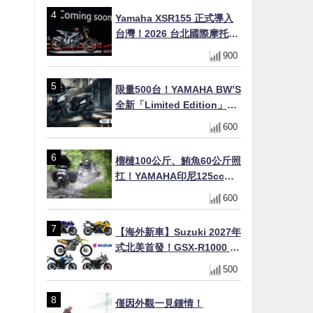
×LED頭燈標配
Yamaha XSR155 正式導入
台灣！2026 台北國際摩托車
展亮相，70 週年紀念版
900
YZF-R 系列限量追加販售
限量500台！YAMAHA BW’S
全新「Limited Edition」都
市探索限定色 GOOPiMADE
600
聯名包同步登場
榴槤100公斤、鮪魚60公斤照
扛！YAMAHA印尼125cc速
克達Gear Ultima 2740公里
600
耐操實測
【海外新車】Suzuki 2027年
式北美首發！GSX-R1000 40
週年紀念×SV-7GX新款跨界
500
車×RM-Z450 Ken Roczen
冠軍套件
僅因外觀一見鍾情！