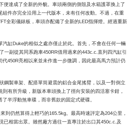
況下便達成了全新的外貌。車頭兩側的側殼及水箱護罩換上了
尾組件亦完全沿用上一代版本，未有任何改動。不過，在重
FT全彩儀錶板，車頭亦配備了全新的LED指揮燈。經過重新
。
單汽缸Duke的相似之處亦僅止於此。首先，不會在任何一輛
一副從其同系跑車450RR借用過來的443c.c.直列四汽缸引
代450R亮相以來並未作進一步微調，因此最高馬力預計仍
管狀鋼製車架、配搭單筒避震的鋁合金尾搖臂，以及一對倒立
動系統則有所升級，新版本車頭換上了徑向安裝的四活塞卡鉗，
搭了半浮動煞車碟，而非舊款的固定式硬碟。
到仍然算得上輕巧的165.5kg。最高時速評定為204公里，
表現已相當出眾。雖然廠方過往一直專注於出口其450c.c.及