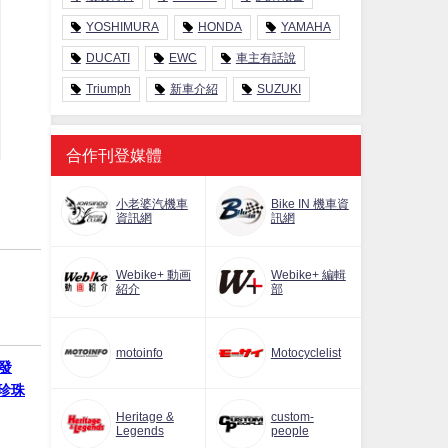
YOSHIMURA
HONDA
YAMAHA
DUCATI
EWC
車主有話說
Triumph
新車介紹
SUZUKI
合作刊登媒體
小老婆汽機車
Bike IN 機車資
資訊網
訊網
Webike+ 動画
Webike+ 編輯
紹介
部
motoinfo
Motocyclelist
）發
新珍珠
Heritage &
custom-
Legends
people