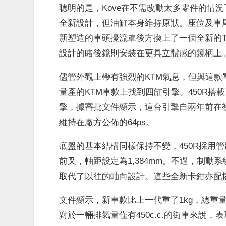
聰明的是，Kove在不需改動太多零件的情
全新設計，但油缸本身維持原狀。座位及車
新塑造的車頭擾流罩後方換上了一個全新的T
設計的睹後鏡則安裝在更具立體感的鏡柄上
儘管外觀上帶有強烈的KTM氣息，但與這款
量產的KTM車款上找到四缸引擎。450R搭載了
擎，據審批文件顯示，這台引擎自兩年前在初
維持在廠方公佈的64ps。
底盤的基本結構同樣保持不變，450R採用
前叉，軸距設定為1,384mm。不過，制
取代了以往的軸向設計。這些全新卡鉗亦配
文件顯示，新車款比上一代重了1kg，總重量來
對於一輛排氣量僅有450c.c.的街車來說，