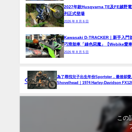
2027年款Husqvarna TE及FE越
列正式登場
2026 年 8 月 6 日
Kawasaki D-TRACKER｜新手入
巧滑胎車「綠色惡魔」【Webike愛
2026 年 8 月 5 日
為了尋找兒子出生年份Sportster，最後卻愛
Shovelhead｜1974 Harley-Davidson FX1
故事
この