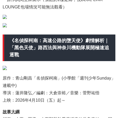
LOUNGE包場情況可能無法觀看）
《名偵探柯南：高速公路的墮天使》劇情解析｜
「黑色天使」路西法與神奈川機動隊展開極速追
逐戰
原作：青山剛昌「名偵探柯南」(小學館「週刊少年Sunday」
連載中)
導演：蓮井隆弘／編劇：大倉崇裕／音樂：菅野祐悟
上映：2026年4月10日（五）起～
故事大綱