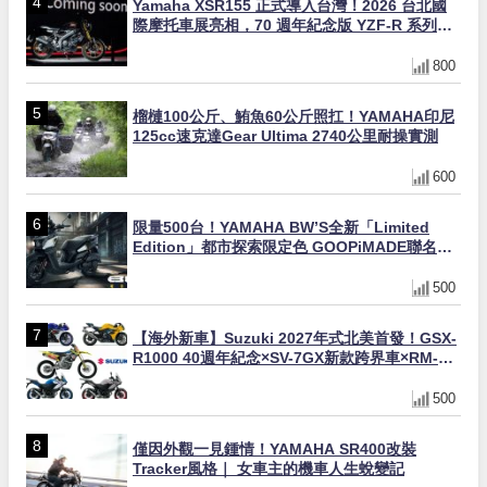
Yamaha XSR155 正式導入台灣！2026 台北國
際摩托車展亮相，70 週年紀念版 YZF-R 系列限
量追加販售
800
榴槤100公斤、鮪魚60公斤照扛！YAMAHA印尼
125cc速克達Gear Ultima 2740公里耐操實測
600
限量500台！YAMAHA BW’S全新「Limited
Edition」都市探索限定色 GOOPiMADE聯名包
同步登場
500
【海外新車】Suzuki 2027年式北美首發！GSX-
R1000 40週年紀念×SV-7GX新款跨界車×RM-
Z450 Ken Roczen冠軍套件
500
僅因外觀一見鍾情！YAMAHA SR400改裝
Tracker風格｜ 女車主的機車人生蛻變記