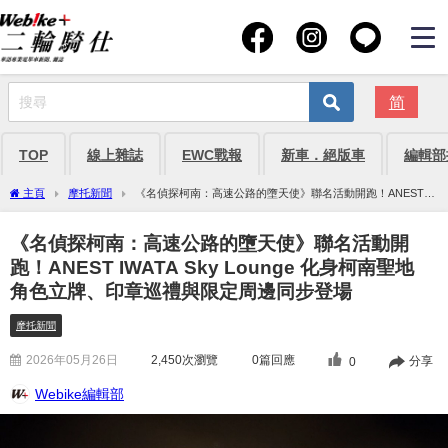
简
TOP
線上雜誌
EWC戰報
新車．絕版車
編輯部
主頁
摩托新聞
《名偵探柯南：高速公路的墮天使》聯名活動開跑！ANEST
IWATA Sky Lounge 化身柯南聖地 角色立牌、印章巡禮與限定周邊同步登場
《名偵探柯南：高速公路的墮天使》聯名活動開
跑！ANEST IWATA Sky Lounge 化身柯南聖地
角色立牌、印章巡禮與限定周邊同步登場
摩托新聞
2026年05月26日
2,450
次瀏覽
0篇回應
分享
0
Webike編輯部