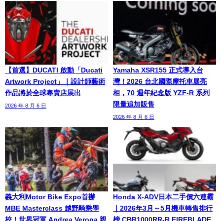
【首選】DUCATI 啟動「Ducati
Yamaha XSR155 正式導入台
Artwork Project」｜設計師藝術
灣！2026 台北國際摩托車展亮
作品將於全球專賣店展出
相，70 週年紀念版 YZF-R 系列
限量追加販售
2026 年 8 月 6 日
2026 年 8 月 6 日
義大利Motor Bike Expo首辦
Honda X-ADV日本二手價六連霸
MBE Masterclass 越野騎乘學
｜2026年3月～5月機車轉售排行
校！世界冠軍 Andrea Verona 親
榜 CBR1000RR-R FIREBLADE