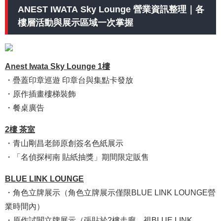
ANEST IWATA Sky Lounge 營業資訊整理｜各
樓層活動與展示區域一次掌握
Anest Iwata Sky Lounge 1樓
・疊蓋印章巡遊 印章台與集點卡發放
・原作插畫樓梯裝飾
・餐桌廣告
2樓 茶室
・青山剛昌老師原創簽名色紙展示
・「名偵探柯南 貼紙抽獎」期間限定販售
BLUE LINK LOUNGE
・角色立牌展示（角色立牌展示僅限BLUE LINK LOUNGE營
業時間內）
・原作試閱立牌展示（張貼於2樓走廊，視BLUE LINK