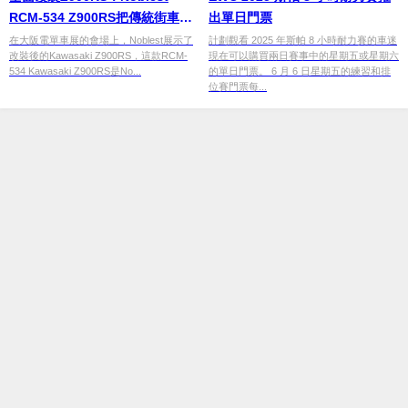
RCM-534 Z900RS把傳統街車和
出單日門票
再進化
在大阪電單車展的會場上，Noblest展示了
計劃觀看 2025 年斯帕 8 小時耐力賽的車迷
改裝後的Kawasaki Z900RS，這款RCM-
現在可以購買兩日賽事中的星期五或星期六
534 Kawasaki Z900RS是No...
的單日門票。 6 月 6 日星期五的練習和排
位賽門票每...