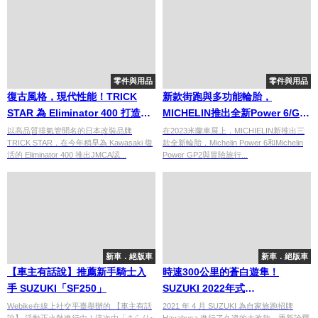
零件與用品
零件與用品
復古風格，現代性能！TRICK
新款街跑與多功能輪胎，
STAR 為 Eliminator 400 打造專
MICHELIN推出全新Power 6/GP
屬全段排氣管
2與Anakee Road輪胎
以高品質排氣管聞名的日本改裝品牌
在2023米蘭車展上，MICHIELIN新推出三
TRICK STAR，在今年稍早為 Kawasaki 復
款全新輪胎，Michelin Power 6和Michelin
活的 Eliminator 400 推出JMCA認...
Power GP2與冒險旅行...
新車．絕版車
新車．絕版車
【車主有話說】推薦新手騎士入
時速300公里的蒼白遊隼！
手 SUZUKI「SF250」
SUZUKI 2022年式
「HAYABUSA」新色
Webike在線上社交平臺舉辦的 【車主有話
2021 年 4 月 SUZUKI 為自家旅跑招牌
說】 活動正火熱進行中！這次由「さらり~
Hayabusa 進行了久違的大改款，重新詮釋