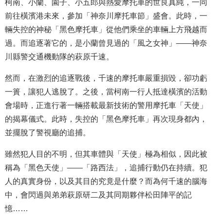
柯南、小蘭、園子、小五郎與熱愛摩托車的世良真純，一同
前往橫濱港未來，參加「神奈川摩托車節」盛會。此時，一
輛失控的神秘「黑色摩托車」從他們乘坐的車輛上方飛越而
過。而追逐著它的，是小蘭曾見過的「風之女神」——神奈
川縣警交通機動隊的萩原千速。
然而，在激烈的追逐戰後，千速的摩托車嚴重損毀，卻功虧
一簣，讓犯人逃脫了。之後，當柯南一行人抵達橫濱的活動
會場時，正進行著一輛搭載最新技術的警用摩托車「天使」
的揭幕儀式。此時，失控的「黑色摩托車」再次現身都內，
並擺脫了警視廳的追捕。
雖然犯人目的不明，但其車體與「天使」極為相似，因此被
稱為「黑色天使」——「路西法」，追捕行動仍在持續。犯
人的真實身份，以及其目的究竟是什麼？而為何千速的腦海
中，會閃過與弟弟萩原研二及其同期夥伴松田陣平的記
憶……