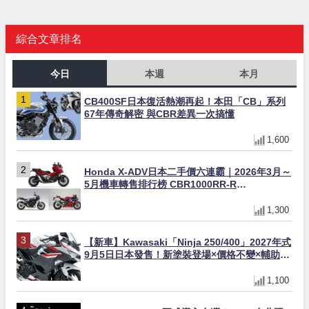
綜合文章排名
今日
本週
本月
CB400SF日本復活熱潮再起！本田「CB」系列
67年傳奇解密 與CBR差異一次搞懂
1,600
Honda X-ADV日本二手價六連霸｜2026年3月～
5月機車轉售排行榜 CBR1000RR-R
FIREBLADE SP首度躋身前十
1,300
【新車】Kawasaki「Ninja 250/400」2027年式
9月5日日本發售！新塗裝登場×價格不變×輔助滑
動式離合器×LED頭燈標配
1,100