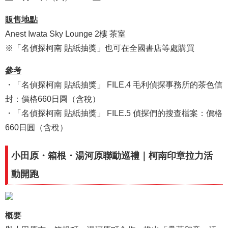
販售地點
Anest Iwata Sky Lounge 2樓 茶室
※「名偵探柯南 貼紙抽獎」也可在全國書店等處購買
參考
・「名偵探柯南 貼紙抽獎」 FILE.4 毛利偵探事務所的茶色信
封：價格660日圓（含稅）
・「名偵探柯南 貼紙抽獎」 FILE.5 偵探們的搜查檔案：價格
660日圓（含稅）
小田原・箱根・湯河原聯動巡禮｜柯南印章拉力活
動開跑
概要