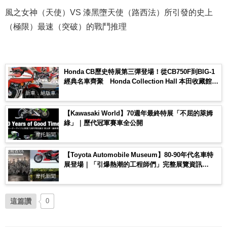
風之女神（天使）VS 漆黑墮天使（路西法）所引發的史上
（極限）最速（突破）的戰鬥推理
Honda CB歷史特展第三彈登場！從CB750F到BIG-1
經典名車齊聚 Honda Collection Hall 本田收藏館展
至2026年7月12日
新車．絕版車
【Kawasaki World】70週年最終特展「不屈的萊姆
綠」｜歷代冠軍賽車全公開
摩托新聞
【Toyota Automobile Museum】80-90年代名車特
展登場｜「引爆熱潮的工程師們」完整展覽資訊
（2026/4/10～7/12）
摩托新聞
這篇讚
0