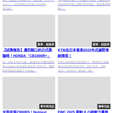
まさん」分享他與SUZUKI GIXXER
的銳利外型加上豐富電控系統，讓這隻翱翔
SF250...
數十...
新車．絕版車
新車．絕版車
【試乘報告】濃烈順口的日式黑
KTM在日本發表2022年式越野車
咖啡！HONDA「CB1000R+」
款陣容！
以「Neo Sport Cafe」創造的公升級性能街
KTM JAPAN在日前發表了，即將於日本販
車 Honda CB1000R 誕生於 2018 年，獨特
售的2022年式125 SX、250 SX-F、450
的外型設計成為了 Honda ...
SX-F、SX-E 5、65 SX、85...
零件與用品
賽事消息
全面改裝Z900RS！Noblest
EWC 2025 斯帕 8 小時耐力賽推