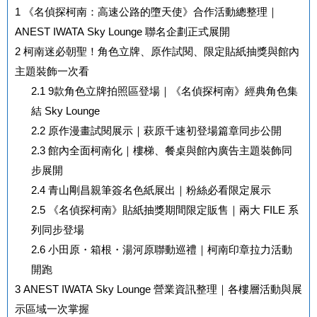
1
《名偵探柯南：高速公路的墮天使》合作活動總整理｜
ANEST IWATA Sky Lounge 聯名企劃正式展開
2
柯南迷必朝聖！角色立牌、原作試閱、限定貼紙抽獎與館內
主題裝飾一次看
2.1
9款角色立牌拍照區登場｜《名偵探柯南》經典角色集
結 Sky Lounge
2.2
原作漫畫試閱展示｜萩原千速初登場篇章同步公開
2.3
館內全面柯南化｜樓梯、餐桌與館內廣告主題裝飾同
步展開
2.4
青山剛昌親筆簽名色紙展出｜粉絲必看限定展示
2.5
《名偵探柯南》貼紙抽獎期間限定販售｜兩大 FILE 系
列同步登場
2.6
小田原・箱根・湯河原聯動巡禮｜柯南印章拉力活動
開跑
3
ANEST IWATA Sky Lounge 營業資訊整理｜各樓層活動與展
示區域一次掌握