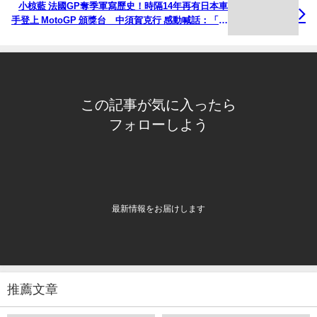
小椋藍 法國GP奪季軍寫歷史！時隔14年再有日本車
手登上 MotoGP 頒獎台 中須賀克行 感動喊話：「但
我當年是第二名（笑）」
この記事が気に入ったら
フォローしよう
最新情報をお届けします
推薦文章