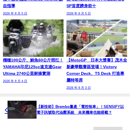
自指導
SP首度躋身前十
2026 年 8 月 5 日
2026 年 8 月 5 日
榴槤100公斤、鮪魚60公斤照扛！
【MotoGP™日本大獎賽】茂木全
YAMAHA印尼125cc速克達Gear
新豪華觀賽區登場！Victory
Ultima 2740公里耐操實測
Corner Deck、T5 Deck 打造專
屬特等席
2026 年 8 月 4 日
2026 年 8 月 3 日
【新技術】Brembo量產「電控煞車」！SENSIFY以
電子訊號取代油壓系統 未來機車也能搭載？