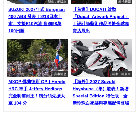
新車．絕版車
摩托新聞
SUZUKI 2027年式 Burgman
【首選】DUCATI 啟動
400 ABS 發表！8/18日本上
「Ducati Artwork Project」
市、支援E10汽油 售價98萬
｜設計師藝術作品將於全球專
100日圓
賣店展出
賽事消息
新車．絕版車
MXGP 佛蘭德斯 GP｜Honda
【海外】2027 Suzuki
HRC 車手 Jeffrey Herlings
Hayabusa（隼）發表！新增
完全制霸封王！積分領先擴大
Special Edition 特仕版，全
至 104 分
新珍珠白塗裝與專屬配備登場