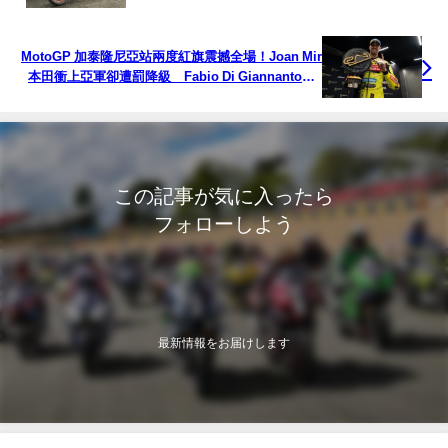
參戰記
MotoGP 加泰隆尼亞站兩度紅旗震撼全場！Joan Mir
本田衝上亞軍卻遭罰降級 Fabio Di Giannantonio
帶傷奪冠
この記事が気に入ったら
フォローしよう
最新情報をお届けします