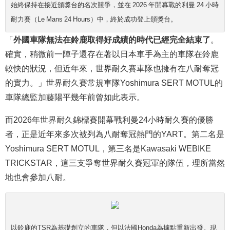
始終保持在接近頒獎台的名次競爭，並在 2026 年開幕戰的利曼 24 小時
耐力賽（Le Mans 24 Hours）中，終於成功登上頒獎台。
「
外國車隊無法在鈴鹿取得好成績的時代已經完全結束了
。
確實，稍微前一陣子還存在著以日本車手為主的車隊在鈴鹿
較快的狀況，但近年來，世界耐久賽車隊也擁有在八耐奪冠
的實力。」世界耐久賽常規車隊Yoshimura SERT MOTUL的
車隊總監加藤陽平幾年前曾如此表示。
而2026年世界耐久錦標賽開幕戰利曼24小時耐久賽的優勝
者，正是近年來多次被列為八耐奪冠熱門的YART。第二名是
Yoshimura SERT MOTUL，第三名是Kawasaki WEBIKE
TRICKSTAR，這三支爭奪世界耐久賽冠軍的隊伍，理所當然
地也會參加八耐。
以鈴鹿的TSR為基礎創立的車隊，但以法國Honda為據點重新出發。現