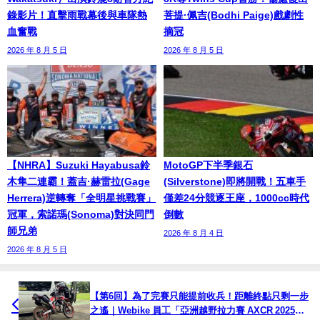
錄影片！直擊雨戰幕後與車隊熱
菩提·佩吉(Bodhi Paige)戲劇性
血奮戰
摘冠
2026 年 8 月 5 日
2026 年 8 月 5 日
【NHRA】Suzuki Hayabusa鈴
MotoGP下半季銀石
木隼二連霸！蓋吉·赫雷拉(Gage
(Silverstone)即將開戰！五車手
Herrera)逆轉奪「全明星挑戰賽」
僅差24分競逐王座，1000cc時代
冠軍，索諾瑪(Sonoma)對決同門
倒數
師兄弟
2026 年 8 月 4 日
2026 年 8 月 5 日
【第6回】為了完賽只能提前收兵！距離終點只剩一步
之遙｜Webike 員工「亞洲越野拉力賽 AXCR 2025」