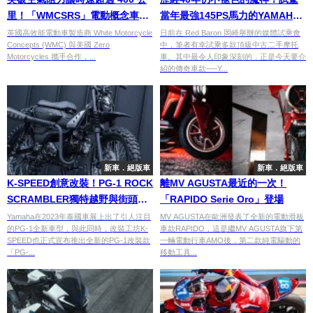
里！「WMCSRS」電動概念車顛
當年最強145PS馬力的YAMAHA
覆傳統車輛設計
傾力之作「Vmax1200」
英國高效能電動車製造商 White Motorcycle
日前在 Red Baron 岡崎舉辦的媒體試乘會
Concepts (WMC) 與美國 Zero
中，筆者有幸試乘多款頂級中古二手摩托
Motorcycles 攜手合作，...
車。其中最令人印象深刻的，正是今天要介
紹的傳奇車款──Y...
新車．絕版車
新車．絕版車
K-SPEED創意改裝！PG-1 ROCK
離MV AGUSTA最近的一次！
SCRAMBLER獨特越野與街頭風
「RAPIDO Serie Oro」登場
格的融合
Yamaha在2023年泰國車展上出了引人注目
MV AGUSTA在歐洲發表了全新的電動滑板
的PG-1全新車型，與此同時，改裝工坊K-
車款RAPIDO，這是繼MV AGUSTA旗下第
SPEED也正式宣布推出全新的PG-1改裝款
一輛電動行車AMO後，第二款純電驅動的
「PG-...
移動工具...