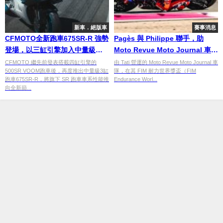
新車．絕版車
賽事消息
CFMOTO全新跑車675SR-R 強勢
Pagès 與 Philippe 聯手，助
登場，以三缸引擎加入中量級跑
Moto Revue Moto Journal 車隊
車戰局
在 EWC Production 組別拔得頭
CFMOTO 繼先前發表搭載四缸引擎的
由 Tati 營運的 Moto Revue Moto Journal 車
500SR VOOM跑車後，再度推出中量級3缸
隊，在其 FIM 耐力世界獎盃（FIM
籌
跑車675SR-R，將旗下 SR 跑車車系性能推
Endurance Worl...
向全新巔...