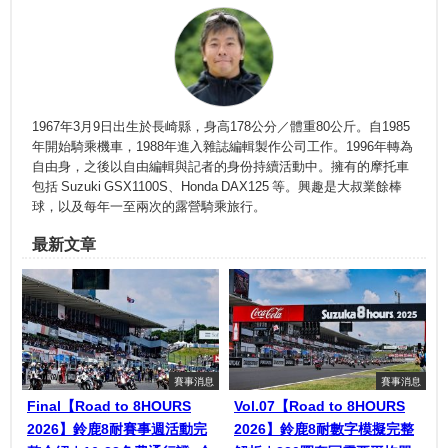
1967年3月9日出生於長崎縣，身高178公分／體重80公斤。自1985
年開始騎乘機車，1988年進入雜誌編輯製作公司工作。1996年轉為
自由身，之後以自由編輯與記者的身份持續活動中。擁有的摩托車
包括 Suzuki GSX1100S、Honda DAX125 等。興趣是大叔業餘棒
球，以及每年一至兩次的露營騎乘旅行。
最新文章
賽事消息
賽事消息
Final【Road to 8HOURS
Vol.07【Road to 8HOURS
2026】鈴鹿8耐賽事週活動完
2026】鈴鹿8耐數字模擬完整