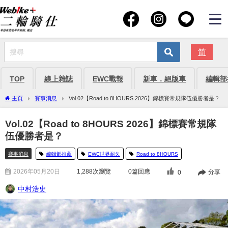
简
TOP
線上雜誌
EWC戰報
新車．絕版車
編輯部
主頁
賽事消息
Vol.02【Road to 8HOURS 2026】錦標賽常規隊伍優勝者是？
Vol.02【Road to 8HOURS 2026】錦標賽常規隊
伍優勝者是？
賽事消息
編輯部推薦
EWC世界耐久
Road to 8HOURS
2026年05月20日
1,288
次瀏覽
0篇回應
分享
0
中村浩史