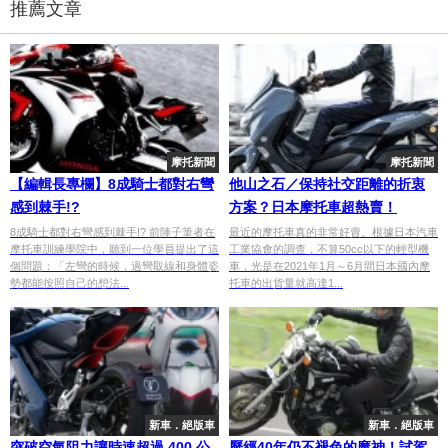
推薦文章
摩托新聞
摩托新聞
【編輯長專欄】8成騎士都對右彎
他山之石／保持社交距離的折衷
感到棘手!?
方案？日本摩托車超熱賣！
8成騎士都對右彎感到棘手!? 前陣子筆者在
最近的摩托車真的非常好賣。根據日本汽車
摩托車訓練學院中，聽到一位學員提出了這
工業協會的調查，不算50cc以下的輕型機
個問題：「左彎的時候，過彎取線和身體姿
車，光是在2021年1月～6月間日本國內摩
勢都能按照自己的想法...
托車的出貨量就高達1...
新車．絕版車
新車．絕版車
突破空氣阻力讓時速超過 400 公
歷經40年仍不褪色的魔神！試駕