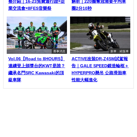
整介紹｜16-23免費通行證×企
解析｜220圈奪冠需要平均單
業交流會×8FES音樂祭
圈2分10秒
賽事消息
新車．絕版車
Vol.06【Road to 8HOURS】
ACTIVE改裝DR-Z4SM試駕報
連續登上頒獎台的KWT是誰？
告｜GALE SPEED鍛造輪框＋
繼承名門SRC Kawasaki的頂
HYPERPRO懸吊 公路滑胎車
級車隊
性能大幅進化