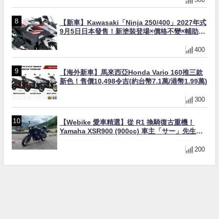
【新車】Kawasaki「Ninja 250/400」2027年式
9月5日日本發售！新塗裝登場×價格不變×輔助滑
動式離合器×LED頭燈標配
400
【海外新車】馬來西亞Honda Vario 160推三款
新色！售價10,498令吉(約台幣7.1萬/港幣1.99萬)
300
【Webike 愛車精選】從 R1 換騎復古重機！
Yamaha XSR900 (900cc) 車主「サー」先生真
實心得與改裝藍圖
200