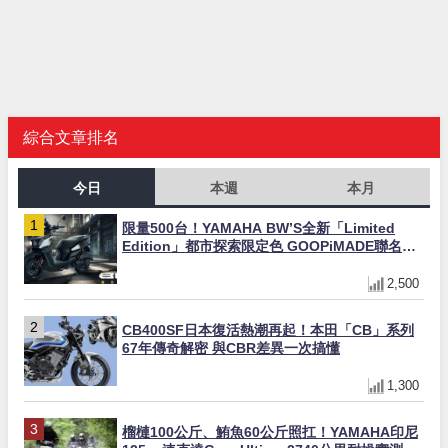
綜合文章排名
今日
本週
本月
限量500台！YAMAHA BW’S全新「Limited
Edition」都市探索限定色 GOOPiMADE聯名包
同步登場
2,500
CB400SF日本復活熱潮再起！本田「CB」系列
67年傳奇解密 與CBR差異一次搞懂
1,300
榴槤100公斤、鮪魚60公斤照扛！YAMAHA印尼