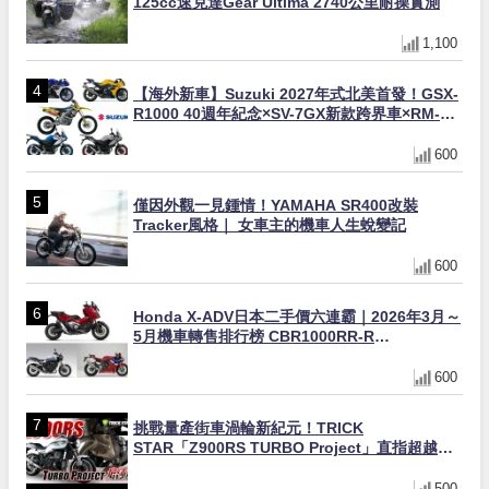
125cc速克達Gear Ultima 2740公里耐操實測
1,100
【海外新車】Suzuki 2027年式北美首發！GSX-
R1000 40週年紀念×SV-7GX新款跨界車×RM-
Z450 Ken Roczen冠軍套件
600
僅因外觀一見鍾情！YAMAHA SR400改裝
Tracker風格｜ 女車主的機車人生蛻變記
600
Honda X-ADV日本二手價六連霸｜2026年3月～
5月機車轉售排行榜 CBR1000RR-R
FIREBLADE SP首度躋身前十
600
挑戰量產街車渦輪新紀元！TRICK
STAR「Z900RS TURBO Project」直指超越
Ducati Superleggera性能
500