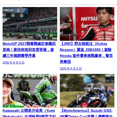
MotoGP 2027開幕戰確定泰國武
【JRR】野左根航汰（Kohta
里南！新技術規則首度登場，連
Nozane）重返 JSB1000！駕駛
續三年揭開賽季序幕
Honda 套件賽車挑戰廠車，誓言
再奪冠
2026 年 8 月 5 日
2026 年 8 月 5 日
Kawasaki 公開若月佑美（Yumi
【MotoAmerica】Suzuki GSX-
Wakatsuki）出演鈴鹿8耐官方紀
8R奪Twins Cup首勝！傷癒復出