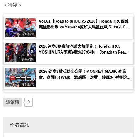
＜待續＞
Vol.01【Road to 8HOURS 2026】Honda HRC四連
霸強勢出擊 vs Yamaha原班人馬復仇戰 Suzuki CN
挑戰新勢力登場
摩托新聞
2026鈴鹿8耐賽前測試火熱開跑！Honda HRC、
YOSHIMURA等3強衝進2分04秒 Jonathan Rea首
度現身備戰
賽事消息
2026 鈴鹿8耐活動全公開！MONKEY MAJIK 演唱
會、夜間Pit Walk、激感區一次看｜鈴鹿8小時耐久賽
觀戰攻略
摩托新聞
這篇讚
0
作者資訊