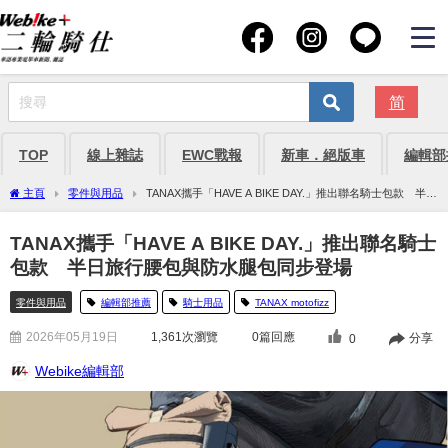
简
TOP
線上雜誌
EWC戰報
新車．絕版車
編輯部
主頁
零件與用品
TANAX攜手「HAVE A BIKE DAY.」推出聯名騎士包款 半日
旅行腰包與防水腿包同步登場
TANAX攜手「HAVE A BIKE DAY.」推出聯名騎士
包款 半日旅行腰包與防水腿包同步登場
零件與用品
編輯部推薦
騎士用品
TANAX motofizz
2026年05月19日
1,361
次瀏覽
0篇回應
分享
0
Webike編輯部