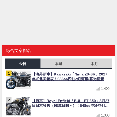
綜合文章排名
今日
本週
本月
【海外新車】Kawasaki「Ninja ZX-6R」2027
年式北美發表！636cc四缸×銀河銀/暮光藍新色
×KTRC/KIBS電控，11,599美元起
1,400
【新車】Royal Enfield「BULLET 650」8月27
日日本發售（98萬日圓～）！648cc空冷並列雙
缸×虎眼指示燈×砲筒黑/戰艦藍兩色
1,300