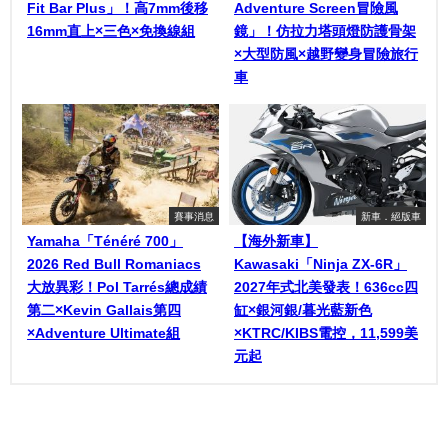
Fit Bar Plus」！高7mm後移
Adventure Screen冒險風
16mm直上×三色×免換線組
鏡」！仿拉力塔頭燈防護骨架
×大型防風×越野變身冒險旅行
車
賽事消息
新車．絕版車
Yamaha「Ténéré 700」
【海外新車】
2026 Red Bull Romaniacs
Kawasaki「Ninja ZX-6R」
大放異彩！Pol Tarrés總成績
2027年式北美發表！636cc四
第二×Kevin Gallais第四
缸×銀河銀/暮光藍新色
×Adventure Ultimate組
×KTRC/KIBS電控，11,599美
元起