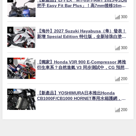
把手 Easy Fit Bar Plus」！高7mm後移16mm
直上×三色×免換線組
300
【海外】2027 Suzuki Hayabusa（隼）發表！
新增 Special Edition 特仕版，全新珍珠白塗裝
與專屬配備登場
300
【獨家】Honda V3R 900 E-Compressor 將推
衍生車系？自然進氣 V3 同步測試中，CG 預想曝
光！
200
【新產品】YOSHIMURA日本推出Honda
CB1000F/CB1000 HORNET專用水箱護網，六
角網紋設計質感升級
200