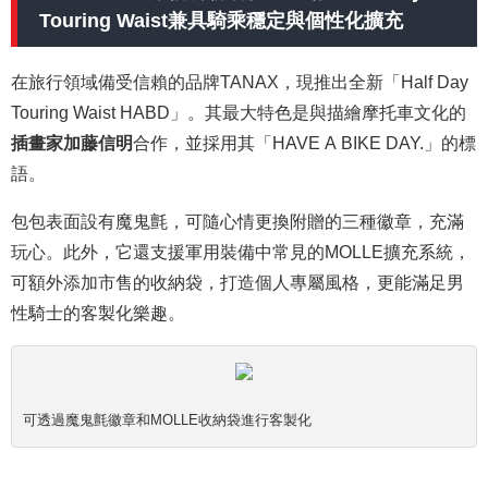
Touring Waist兼具騎乘穩定與個性化擴充
在旅行領域備受信賴的品牌TANAX，現推出全新「Half Day
Touring Waist HABD」。其最大特色是與描繪摩托車文化的
插畫家加藤信明
合作，並採用其「HAVE A BIKE DAY.」的標
語。
包包表面設有魔鬼氈，可隨心情更換附贈的三種徽章，充滿
玩心。此外，它還支援軍用裝備中常見的MOLLE擴充系統，
可額外添加市售的收納袋，打造個人專屬風格，更能滿足男
性騎士的客製化樂趣。
可透過魔鬼氈徽章和MOLLE收納袋進行客製化