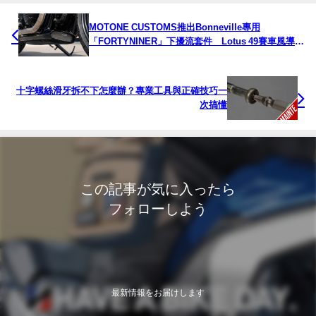
MOTONE CUSTOMS推出Bonneville專用
「FORTYNINER」下擾流套件 Lotus 49賽車風導進
氣造型登場
十字螺絲滑牙拆不下怎麼辦？專業工具與正確技巧一
次搞懂
この記事が気に入ったら
フォローしよう
最新情報をお届けします