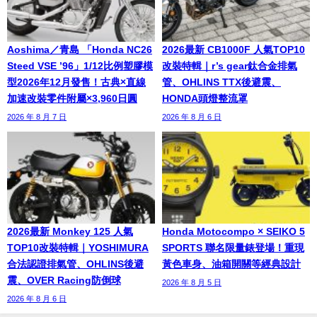
Aoshima／青島 「Honda NC26
2026最新 CB1000F 人氣TOP10
Steed VSE ’96」1/12比例塑膠模
改裝特輯｜r’s gear鈦合金排氣
型2026年12月發售！古典×直線
管、OHLINS TTX後避震、
加速改裝零件附屬×3,960日圓
HONDA頭燈整流罩
2026 年 8 月 7 日
2026 年 8 月 6 日
2026最新 Monkey 125 人氣
Honda Motocompo × SEIKO 5
TOP10改裝特輯｜YOSHIMURA
SPORTS 聯名限量錶登場！重現
合法認證排氣管、OHLINS後避
黃色車身、油箱開關等經典設計
震、OVER Racing防倒球
2026 年 8 月 5 日
2026 年 8 月 6 日