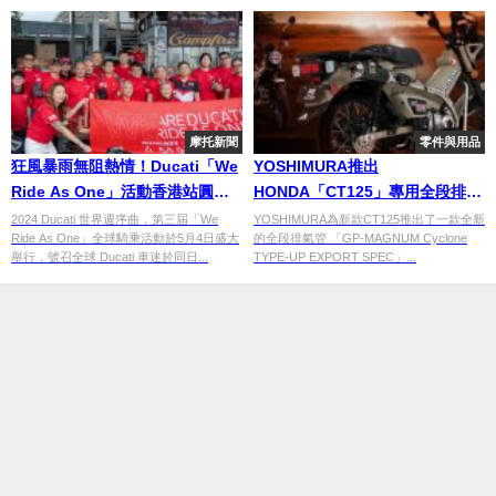
摩托新聞
零件與用品
狂風暴雨無阻熱情！Ducati「We
YOSHIMURA推出
Ride As One」活動香港站圓滿
HONDA「CT125」專用全段排氣
落幕
管
2024 Ducati 世界週序曲，第三屆「We
YOSHIMURA為新款CT125推出了一款全新
Ride As One」全球騎乘活動於5月4日盛大
的全段排氣管 「GP-MAGNUM Cyclone
舉行，號召全球 Ducati 車迷於同日...
TYPE-UP EXPORT SPEC」...