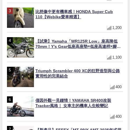
比想像中更有機車感！HONDA Super Cub
110【Webike愛車精選】
1,200
【試乘】Yamaha「WR125R Low」座高降低
70mm！Y’s Gear低座高座墊×低座高連桿×腳踏
著地感大幅改善，越野初學者推薦
1,100
Triumph Scrambler 400 XC的狂野造型與公路
實用性的完美結合
400
僅因外觀一見鍾情！YAMAHA SR400改裝
Tracker風格｜ 女車主的機車人生蛻變記
400
【新產品】EFFEX「MT-09/Y-AMT 2025年式用