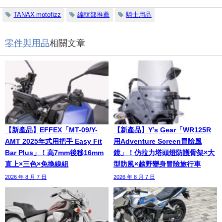
TANAX motofizz
編輯部推薦
騎士用品
零件與用品
相關文章
【新產品】EFFEX「MT-09/Y-
【新產品】Y’s Gear「WR125R
AMT 2025年式用把手 Easy Fit
用Adventure Screen冒險風
Bar Plus」！高7mm後移16mm
鏡」！仿拉力塔頭燈防護骨架×大
直上×三色×免換線組
型防風×越野變身冒險旅行車
2026 年 8 月 7 日
2026 年 8 月 7 日