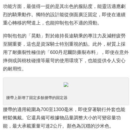
功能方面，最值得一提的是其出色的服貼度，能靈活適應劇
烈的騎乘動作。獨特的設計能從側面廣泛固定，即使在連續
重心轉移的彎道上，也能抑制包包不適的滑動。
抑制包包的「晃動」對於維持長途騎乘的專注力及減輕疲勞
至關重要，這也是資深騎士特別重視的點。此外，材質上採
用了耐撕裂性極佳的「600丹尼爾防撕裂布料」，即使在意外
摔倒或與樹枝碰撞等嚴苛的使用環境下，也能提供令人安心
的耐用性。
腰帶上新增了固定多餘腰帶的固定器
腰帶的適用範圍為700至1300毫米，即使穿著騎行外套也能
輕鬆佩戴。它還具備可根據物品量調整大小的可變容量功
能，最大承載重量可達2公斤。顏色為沉穩的沙米色。