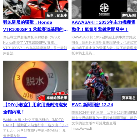
新車．絕版車
摩托新聞
難以馴服的猛獸，Honda
KAWASAKI：2035年主力機種電
VTR1000SP-1 承載賽道基因的硬
動化！氫氣引擎銳意開發中！
派跑車
為征戰世界超級摩托車錦標賽（WSB），
KAWASAKI 於 10/6 召開線上的事業方針說
Honda開發了 VTR1000SPW 賽車。
明會，除向外界說明集團現況外，也正式宣
VTR1000SP-1 作為其認證車型，是一款能
布川崎工業未來的營運方針，以下節錄與摩
夠合法...
托車騎士最為...
車輛維護教學
賽事消息
【DIY小教室】用家用洗劑清潔安
EWC 新聞回顧 12-24
全帽內襯！
隨著2024年接近尾聲，以下是12月期間FIM
耐力世界錦標賽的一些頭條新聞回顧。部分
Webike在線上社交平臺舉辦的 【MOTO
文章的法文版本可於此處查看：
HACK】 活動正火熱進行中！這次由「チバ
https://www.fi...
アヒル」分享他在旅行中使用的物品！ 夏
天天氣炎熱，...