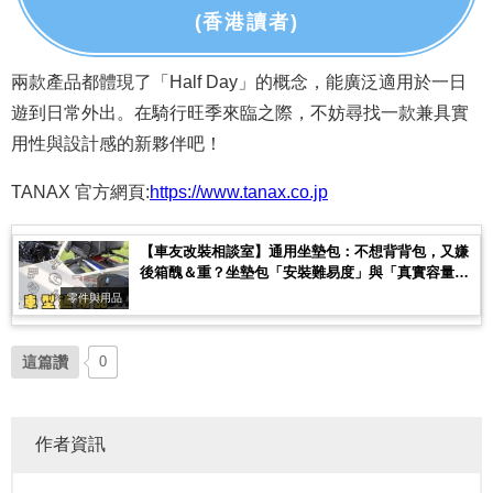
(香港讀者)
兩款產品都體現了「Half Day」的概念，能廣泛適用於一日
遊到日常外出。在騎行旺季來臨之際，不妨尋找一款兼具實
用性與設計感的新夥伴吧！
TANAX 官方網頁:
https://www.tanax.co.jp
【車友改裝相談室】通用坐墊包：不想背背包，又嫌
後箱醜＆重？坐墊包「安裝難易度」與「真實容量」
決戰｜台日車友評價匯總
零件與用品
這篇讚
0
作者資訊