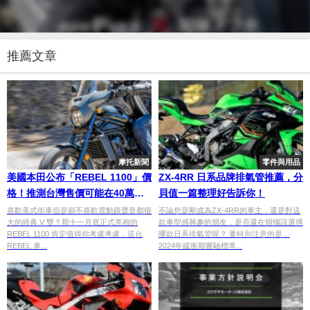
推薦文章
摩托新聞
零件與用品
美國本田公布「REBEL 1100」價
ZX-4RR 日系品牌排氣管推薦，分
格！推測台灣售價可能在40萬
貝值一篇整理好告訴你！
內？
喜歡美式街車但是卻不喜歡震動跟聲音都很
不論您是剛成為ZX-4RR的車主，還是對這
大的經典 V 雙？那十一月底正式亮相的
款車型感興趣的朋友，是否還在煩惱該選擇
REBEL 1100 肯定值得你考慮考慮，這台
哪款日系排氣管呢？ 要特別注意的是，
REBEL 車...
2024年緩衝期審驗標準...