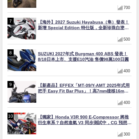
700
【海外】2027 Suzuki Hayabusa（隼）發表！
新增 Special Edition 特仕版，全新珍珠白塗裝
與專屬配備登場
500
SUZUKI 2027年式 Burgman 400 ABS 發表！
8/18日本上市、支援E10汽油 售價98萬100日圓
400
【新產品】EFFEX「MT-09/Y-AMT 2025年式用
把手 Easy Fit Bar Plus」！高7mm後移16mm
直上×三色×免換線組
400
【獨家】Honda V3R 900 E-Compressor 將推
衍生車系？自然進氣 V3 同步測試中，CG 預想曝
光！
300