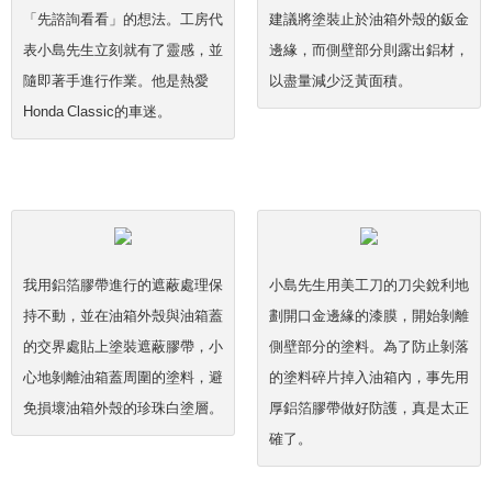
「先諮詢看看」的想法。工房代
建議將塗裝止於油箱外殼的鈑金
表小島先生立刻就有了靈感，並
邊緣，而側壁部分則露出鋁材，
隨即著手進行作業。他是熱愛
以盡量減少泛黃面積。
Honda Classic的車迷。
我用鋁箔膠帶進行的遮蔽處理保
小島先生用美工刀的刀尖銳利地
持不動，並在油箱外殼與油箱蓋
劃開口金邊緣的漆膜，開始剝離
的交界處貼上塗裝遮蔽膠帶，小
側壁部分的塗料。為了防止剝落
心地剝離油箱蓋周圍的塗料，避
的塗料碎片掉入油箱內，事先用
免損壞油箱外殼的珍珠白塗層。
厚鋁箔膠帶做好防護，真是太正
確了。