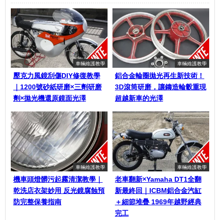
車輛維護教學
車輛維護教學
壓克力風鏡刮傷DIY修復教學
鋁合金輪圈拋光再生新技術！
｜1200號砂紙研磨×三劑研磨
3D滾筒研磨，讓鑄造輪轂重現
劑×拋光機還原鏡面光澤
超越新車的光澤
車輛維護教學
車輛維護教學
機車頭燈髒污起霧清潔教學｜
老車翻新×Yamaha DT1全翻
乾洗店衣架妙用 反光鏡腐蝕預
新最終回｜ICBM鋁合金汽缸
防完整保養指南
＋細節堆疊 1969年越野經典
完工