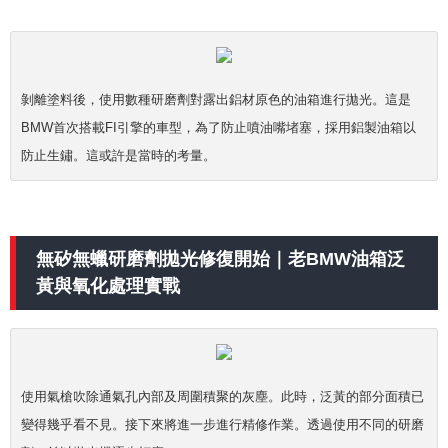
剝離塗料後，使用數種研磨劑對露出鋁材原色的油箱進行拋光。這是
BMW首次搭載FI引擎的車型，為了防止噴油嘴堵塞，採用鋁製油箱以
防止生鏽。這或許是當時的考量。
無矽無蠟研磨劑拋光修復開始｜老BMW油箱泛
黃與氧化處理實戰
使用氣槍吹除通氣孔內部及周圍積聚的灰塵。此時，泛黃的部分面積已
變得幾乎看不見。接下來將進一步進行精修作業。透過使用不同的研磨