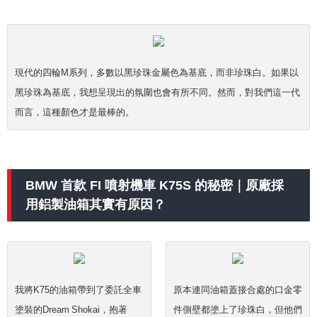
現代的四輪M系列，多數以黑珍珠金屬色為基底，而非珍珠白。如果以
黑珍珠為基底，我想呈現出的氛圍也會有所不同。然而，對我們這一代
而言，這種顏色才是最棒的。
BMW 首款 FI 噴射機車 K75S 的秘密｜原廠採
用鋁製油箱其實有原因？
我將K75的油箱帶到了委託全車
原本連同油箱蓋接合處的口金零
塗裝的Dream Shokai，抱著
件側壁都塗上了珍珠白，但他們