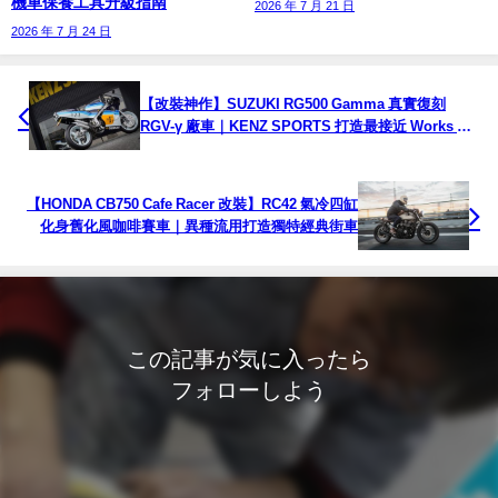
機車保養工具升級指南
2026 年 7 月 21 日
2026 年 7 月 24 日
【改裝神作】SUZUKI RG500 Gamma 真實復刻
RGV-γ 廠車｜KENZ SPORTS 打造最接近 Works GP
的傳奇改裝
【HONDA CB750 Cafe Racer 改裝】RC42 氣冷四缸
化身舊化風咖啡賽車｜異種流用打造獨特經典街車
この記事が気に入ったら
フォローしよう