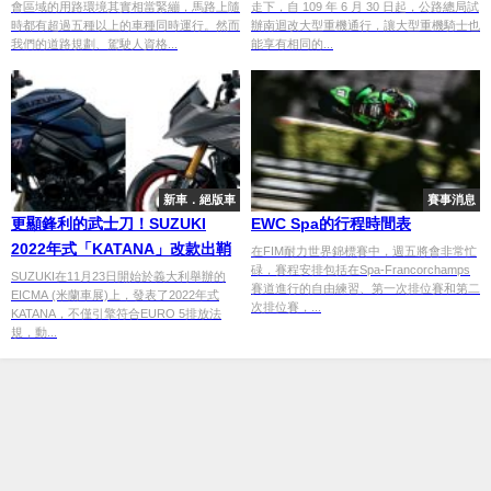
會區域的用路環境其實相當緊繃，馬路上隨
走下，自 109 年 6 月 30 日起，公路總局試
時都有超過五種以上的車種同時運行。然而
辦南迴改大型重機通行，讓大型重機騎士也
我們的道路規劃、駕駛人資格...
能享有相同的...
新車．絕版車
賽事消息
更顯鋒利的武士刀！SUZUKI
EWC Spa的行程時間表
2022年式「KATANA」改款出鞘
在FIM耐力世界錦標賽中，週五將會非常忙
碌，賽程安排包括在Spa-Francorchamps
SUZUKI在11月23日開始於義大利舉辦的
賽道進行的自由練習、第一次排位賽和第二
EICMA (米蘭車展)上，發表了2022年式
次排位賽，...
KATANA，不僅引擎符合EURO 5排放法
規，動...