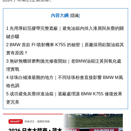
內容大綱
[
隱藏
]
1
先用厚鋁箔膠帶完整遮蔽｜避免油箱內掉入漆屑與灰塵的關
鍵步驟
2
BMW 首款 FI 噴射機車 K75S 的秘密｜原廠採用鋁製油箱其
實有原因？
3
無矽無蠟研磨劑拋光修復開始｜老BMW油箱泛黃與氧化處
理實戰
4
珍珠白補漆最難的地方｜不同珍珠粉會直接影響 BMW M風
格色調
5
成功避免灰塵掉進油箱｜遮蔽處理讓 BMW K75S 修復效果
更完美