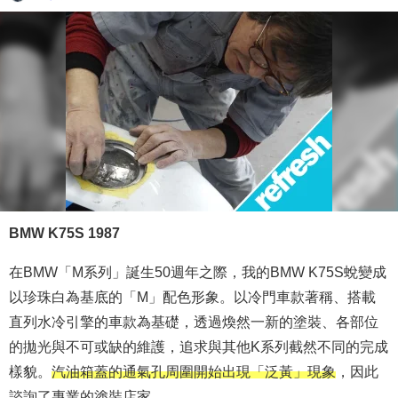
BMW K75S 1987
在BMW「M系列」誕生50週年之際，我的BMW K75S蛻變成
以珍珠白為基底的「M」配色形象。以冷門車款著稱、搭載
直列水冷引擎的車款為基礎，透過煥然一新的塗裝、各部位
的拋光與不可或缺的維護，追求與其他K系列截然不同的完成
樣貌。
汽油箱蓋的通氣孔周圍開始出現「泛黃」現象
，因此
諮詢了專業的塗裝店家。