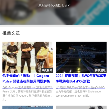
最新情報をお届けします
推薦文章
摩托新聞
賽事消息
你不知道的「脈動」！Gogoro
2024 賽事預覽：EWC年度冠軍爭
Pulse 開發過程與使用問題解析
奪戰將在Bol d’Or決戰
自從 Gogoro 正式發表新一代旗艦性能車款
全球頂尖摩托車手們將在下一週的Bol d'Or
Pulse 以來，其獨特外型與充滿科技的配備
全力爭奪榮耀，這也是FIM Endurance
還有擁有目前 Gogoro 旗下最強動力輸出，
World Championship/FIM耐...
在...