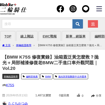
简
TOP
線上雜誌
EWC戰報
新車．絕版車
編輯部
主頁
車輛維護教學
【BMW K75S 修復實錄】油箱蓋泛黃怎麼救？拋光＋局部
補漆修復老BMW二手進口車外觀問題｜Vol.20
【BMW K75S 修復實錄】油箱蓋泛黃怎麼救？拋
光＋局部補漆修復老BMW二手進口車外觀問題｜
Vol.20
車輛維護教學
編輯部推薦
BMW
拋光與塗裝翻新中古外匯車
K75S
2026年05月13日
1,487
次瀏覽
0篇回應
分享
0
たぐちかつみ