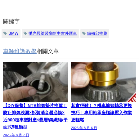
關鍵字
BMW
拋光與塗裝翻新中古外匯車
編輯部推薦
車輛維護教學
相關文章
【DIY保養】NTB排氣墊片推薦！
其實很難！？機車龍頭軸承更換
防止排氣洩漏×拆裝消音器必換×
技巧｜專用軸承座槌讓壓入作業
近900種車型對應×疊層/鋼纖維/平
更輕鬆
面式5種類型
2026 年 8 月 6 日
2026 年 8 月 7 日