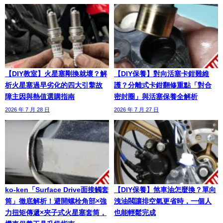
【DIY教室】火星塞剛換就壞？解
【DIY保養】對向活塞卡鉗難維
析火星塞過早劣化的四大引擎故
護？分離式卡鉗翻修重點「對合
障主因與熱值選購指南
密封圈」與活塞保養全解析
2026 年 7 月 28 日
2026 年 7 月 27 日
ko-ken「Surface Drive面接觸套
【DIY保養】煞車油怎麼換？單向
筒」徹底解析！避開螺栓角部×強
洩油閥讓排空氣更省時，一個人
力扭矩傳遞×夾子式火星塞套筒，
也能輕鬆完成