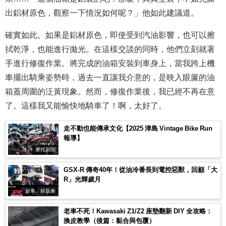
出鋁材原色，觀察一下情況如何呢？」他如此建議道。
確實如此。如果是鋁材原色，即使受到汽油影響，也可以擦
拭乾淨，也能進行拋光。在這樣交談的同時，他們立刻就著
手進行修復作業。將完成的油箱安裝到車身上，當我跨上機
車擺出騎乘姿勢時，過去一直讓我介意的，是映入眼簾的油
箱蓋周圍的泛黃現象。然而，修復作業後，我已經不再在意
了。這樣我又能愉快地騎車了！啊，太好了。
走不動也能傳承文化【2025 津島 Vintage Bike Run
報導】
摩托新聞
GSX-R 傳奇40年！從油冷番長到電控惡獸，回顧「大
R」光輝歲月
新車．絕版車
老車不死！Kawasaki Z1/Z2 座墊翻新 DIY 全攻略：
換皮教學（後篇：黏合與包覆）