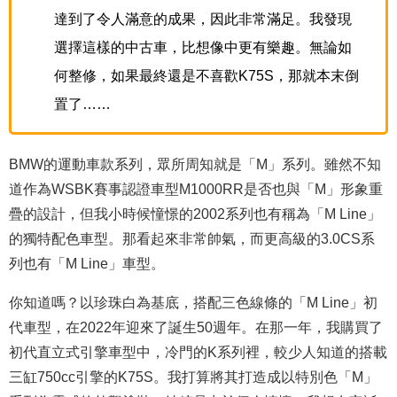
達到了令人滿意的成果，因此非常滿足。我發現
選擇這樣的中古車，比想像中更有樂趣。無論如
何整修，如果最終還是不喜歡K75S，那就本末倒
置了……
BMW的運動車款系列，眾所周知就是「M」系列。雖然不知
道作為WSBK賽事認證車型M1000RR是否也與「M」形象重
疊的設計，但我小時候憧憬的2002系列也有稱為「M Line」
的獨特配色車型。那看起來非常帥氣，而更高級的3.0CS系
列也有「M Line」車型。
你知道嗎？以珍珠白為基底，搭配三色線條的「M Line」初
代車型，在2022年迎來了誕生50週年。在那一年，我購買了
初代直立式引擎車型中，冷門的K系列裡，較少人知道的搭載
三缸750cc引擎的K75S。我打算將其打造成以特別色「M」