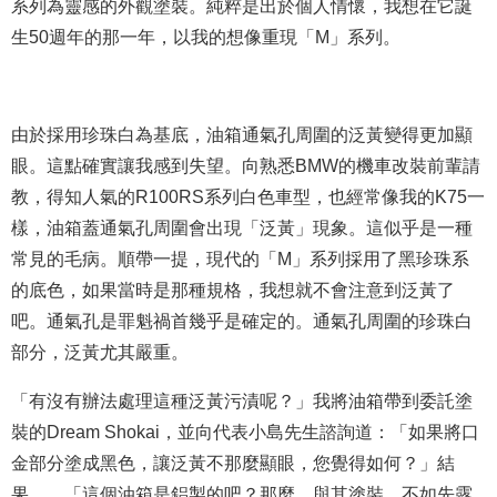
系列為靈感的外觀塗裝。純粹是出於個人情懷，我想在它誕
生50週年的那一年，以我的想像重現「M」系列。
由於採用珍珠白為基底，油箱通氣孔周圍的泛黃變得更加顯
眼。這點確實讓我感到失望。向熟悉BMW的機車改裝前輩請
教，得知人氣的R100RS系列白色車型，也經常像我的K75一
樣，油箱蓋通氣孔周圍會出現「泛黃」現象。這似乎是一種
常見的毛病。順帶一提，現代的「M」系列採用了黑珍珠系
的底色，如果當時是那種規格，我想就不會注意到泛黃了
吧。通氣孔是罪魁禍首幾乎是確定的。通氣孔周圍的珍珠白
部分，泛黃尤其嚴重。
「有沒有辦法處理這種泛黃污漬呢？」我將油箱帶到委託塗
裝的Dream Shokai，並向代表小島先生諮詢道：「如果將口
金部分塗成黑色，讓泛黃不那麼顯眼，您覺得如何？」結
果……「這個油箱是鋁製的吧？那麼，與其塗裝，不如先露