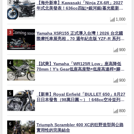
【海外新車】Kawasaki「Ninja ZX-6R」2027
年式北美發表！636cc四缸×銀河銀/暮光藍新色
×KTRC/KIBS電控，11,599美元起
1,000
Yamaha XSR155 正式導入台灣！2026 台北國
際摩托車展亮相，70 週年紀念版 YZF-R 系列限
量追加販售
900
【試乘】Yamaha「WR125R Low」座高降低
70mm！Y’s Gear低座高座墊×低座高連桿×腳踏
著地感大幅改善，越野初學者推薦
900
【新車】Royal Enfield「BULLET 650」8月27
日日本發售（98萬日圓～）！648cc空冷並列雙
缸×虎眼指示燈×砲筒黑/戰艦藍兩色
800
Triumph Scrambler 400 XC的狂野造型與公路
實用性的完美結合