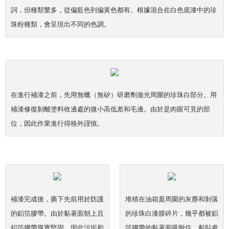
詞，但種類繁多，從偏藍色到偏黃色都有。根據混合在白色底漆中的珍
珠粉種類，會呈現出不同的色調。
在進行補漆之前，先用無蠟（無矽）研磨劑拋光周圍的珍珠白部分。用
補漆修復剝離塗料收邊處的微小高低差和毛邊。由於是肉眼可見的部
位，因此作業進行得格外謹慎。
補漆完成後，撕下先前用於防護
堆積在油箱蓋周圍的灰塵和剝落
的鋁箔膠帶。由於黏著面朝上且
的珍珠白漆膜碎片，幾乎都被鋁
鋁箔膠帶厚實堅固，因此污垢和
箔膠帶的黏著面吸附住。黏貼處