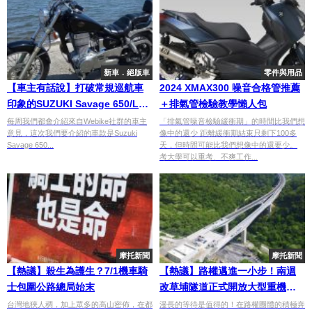
新車．絕版車
零件與用品
【車主有話說】打破常規巡航車
2024 XMAX300 噪音合格管推薦
印象的SUZUKI Savage 650/LS
＋排氣管檢驗教學懶人包
650
每周我們都會介紹來自Webike社群的車主
「排氣管噪音檢驗緩衝期」的時間比我們想
意見，這次我們要介紹的車款是Suzuki
像中的還少 距離緩衝期結束只剩下100多
Savage 650...
天，但時間可能比我們想像中的還要少。
考大學可以重考、不爽工作...
摩托新聞
摩托新聞
【熱議】殺生為護生？7/1機車騎
【熱議】路權邁進一小步！南迴
士包圍公路總局始末
改草埔隧道正式開放大型重機通
行
台灣地狹人稠，加上眾多的高山密佈，在都
漫長的等待是值得的！在路權團體的積極奔