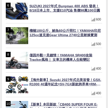
SUZUKI 2027年式 Burgman 400 ABS 發表！
8/18日本上市、支援E10汽油 售價98萬100日圓
600
榴槤100公斤、鮪魚60公斤照扛！YAMAHA印尼
125cc速克達Gear Ultima 2740公里耐操實測
500
僅因外觀一見鍾情！YAMAHA SR400改裝
Tracker風格｜ 女車主的機車人生蛻變記
400
【海外新車】Suzuki 2027年式北美首發！GSX-
R1000 40週年紀念×SV-7GX新款跨界車×RM-
Z450 Ken Roczen冠軍套件
400
【新車】本田新款「CB400 SUPER FOUR E-