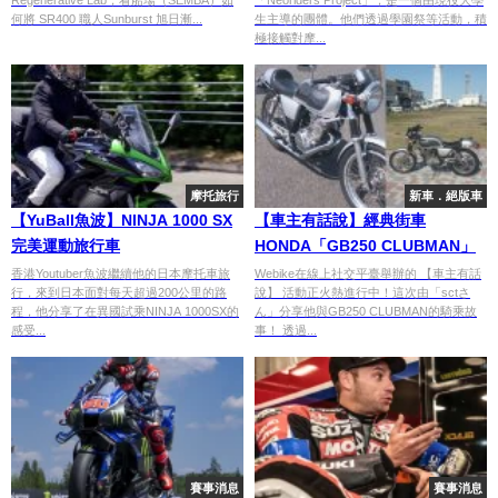
Regenerative Lab，看船場（SEMBA）如
「Neoriders Project」，是一個由現役大學
直擊橫濱 Regenerative Lab 現
何將 SR400 職人Sunburst 旭日漸...
生主導的團體。他們透過學園祭等活動，積
場
極接觸對摩...
摩托旅行
新車．絕版車
【YuBall魚波】NINJA 1000 SX
【車主有話說】經典街車
完美運動旅行車
HONDA「GB250 CLUBMAN」
香港Youtuber魚波繼續他的日本摩托車旅
Webike在線上社交平臺舉辦的 【車主有話
行，來到日本面對每天超過200公里的路
說】 活動正火熱進行中！這次由「sctさ
程，他分享了在異國試乘NINJA 1000SX的
ん」分享他與GB250 CLUBMAN的騎乘故
感受...
事！ 透過...
賽事消息
賽事消息