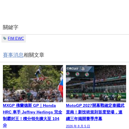
關鍵字
FIM EWC
賽事消息
相關文章
MXGP 佛蘭德斯 GP｜Honda
MotoGP 2027開幕戰確定泰國武
HRC 車手 Jeffrey Herlings 完全
里南！新技術規則首度登場，連
制霸封王！積分領先擴大至 104
續三年揭開賽季序幕
分
2026 年 8 月 5 日