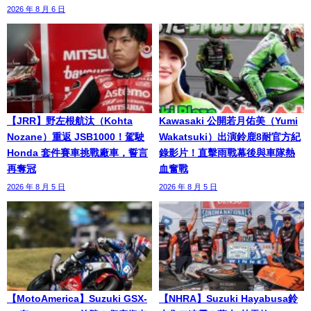
2026 年 8 月 6 日
【JRR】野左根航汰（Kohta
Kawasaki 公開若月佑美（Yumi
Nozane）重返 JSB1000！駕駛
Wakatsuki）出演鈴鹿8耐官方紀
Honda 套件賽車挑戰廠車，誓言
錄影片！直擊雨戰幕後與車隊熱
再奪冠
血奮戰
2026 年 8 月 5 日
2026 年 8 月 5 日
【MotoAmerica】Suzuki GSX-
【NHRA】Suzuki Hayabusa鈴