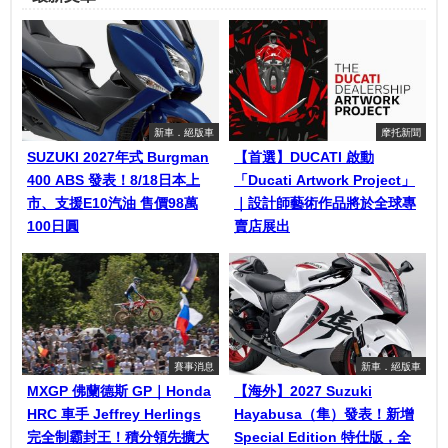
新車．絕版車
摩托新聞
SUZUKI 2027年式 Burgman
【首選】DUCATI 啟動
400 ABS 發表！8/18日本上
「Ducati Artwork Project」
市、支援E10汽油 售價98萬
｜設計師藝術作品將於全球專
100日圓
賣店展出
賽事消息
新車．絕版車
MXGP 佛蘭德斯 GP｜Honda
【海外】2027 Suzuki
HRC 車手 Jeffrey Herlings
Hayabusa（隼）發表！新增
完全制霸封王！積分領先擴大
Special Edition 特仕版，全