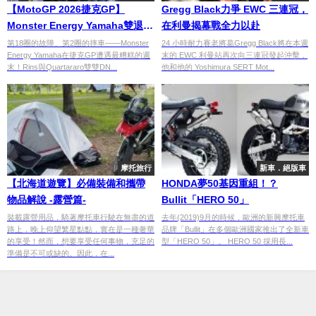
【MotoGP 2026捷克GP】
Gregg Black力爭 EWC 三連冠，
Monster Energy Yamaha雙退
在利曼揭幕戰全力以赴
賽！Alex Rins賽車故障、Fabio
第18圈的故障、第2圈的摔車——Monster
24 小時耐力賽老將葛Gregg Black將在本週
Energy Yamaha在捷克GP遭遇最糟糕的週
末的 EWC 利曼站再次向三連冠發起沖擊，
Quartararo第二圈摔車收場
末！Rins與Quartararo雙雙DN...
他和他的 Yoshimura SERT Mot...
摩托旅行
新車．絕版車
【北海道遊覽】必備裝備和攜帶
HONDA夢50基因重組！？
物品解說 -露營篇-
Bullit「HERO 50」
裝載露營用品，騎著摩托車行駛在無盡的道
去年(2019)9月的時候，歐洲的新興摩托車
路上，晚上仰望繁星點點，實在是一種奢華
品牌「Bullit」在多個歐洲國家推出了全新車
的享受！然而，想要享受任何事物，充足的
型「HERO 50」。 HERO 50 採用長...
準備是不可或缺的。因此，在...