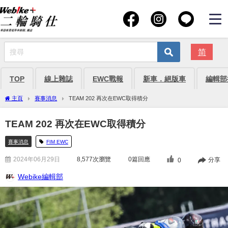
简
TOP
線上雜誌
EWC戰報
新車．絕版車
編輯部
主頁
賽事消息
TEAM 202 再次在EWC取得積分
TEAM 202 再次在EWC取得積分
賽事消息
FIM EWC
2024年06月29日
8,577
次瀏覽
0篇回應
分享
0
Webike編輯部