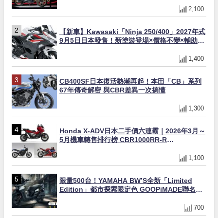
2,100
【新車】Kawasaki「Ninja 250/400」2027年式
9月5日日本發售！新塗裝登場×價格不變×輔助滑
動式離合器×LED頭燈標配
1,400
CB400SF日本復活熱潮再起！本田「CB」系列
67年傳奇解密 與CBR差異一次搞懂
1,300
Honda X-ADV日本二手價六連霸｜2026年3月～
5月機車轉售排行榜 CBR1000RR-R
FIREBLADE SP首度躋身前十
1,100
限量500台！YAMAHA BW’S全新「Limited
Edition」都市探索限定色 GOOPiMADE聯名包
同步登場
700