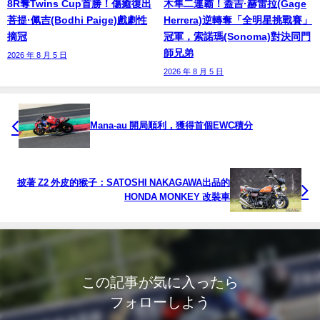
8R奪Twins Cup首勝！傷癒復出
木隼二連霸！蓋吉·赫雷拉(Gage
菩提·佩吉(Bodhi Paige)戲劇性
Herrera)逆轉奪「全明星挑戰賽」
摘冠
冠軍，索諾瑪(Sonoma)對決同門
師兄弟
2026 年 8 月 5 日
2026 年 8 月 5 日
Mana-au 開局順利，獲得首個EWC積分
披著 Z2 外皮的猴子：SATOSHI NAKAGAWA出品的
HONDA MONKEY 改裝車
この記事が気に入ったら
フォローしよう