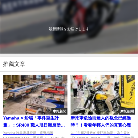
最新情報をお届けします
推薦文章
摩托新聞
摩托新聞
Yamaha × 船場「零件重生計
摩托車危險而迷人的觀念已經過
畫」：SR400 職人旭日漸層塗裝
時？！看看年輕人們的真實心聲
與 YZF-R25 前叉化身精品家具，
Yamaha 跨界家具登場！直擊橫濱
以「引爆Z世代的摩托車熱潮」為主旨的