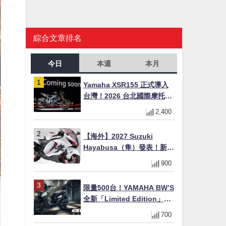
綜合文章排名
今日
本週
本月
Yamaha XSR155 正式導入
台灣！2026 台北國際摩托車
展亮相，70 週年紀念版
2,400
YZF-R 系列限量追加販售
【海外】2027 Suzuki
Hayabusa（隼）發表！新增
Special Edition 特仕版，全
900
新珍珠白塗裝與專屬配備登
場
限量500台！YAMAHA BW’S
全新「Limited Edition」都
市探索限定色 GOOPiMADE
700
聯名包同步登場