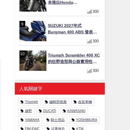
本推出Honda
CB1000F/CB1000 HORNET
300
專用水箱護網，六角網紋設
計質感升級
SUZUKI 2027年式
Burgman 400 ABS 發表！
8/18日本上市、支援E10汽油
300
售價98萬100日圓
Triumph Scrambler 400 XC
的狂野造型與公路實用性的
完美結合
300
人氣關鍵字
Triumph
編輯部推薦
改裝車輛
越野
DUCATI
KAWASAKI
YAMAHA
騎士用品
YOSHIMURA
FIM EWC
試乘報告
KTM