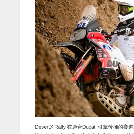
DesertX Rally 在適合Ducati 