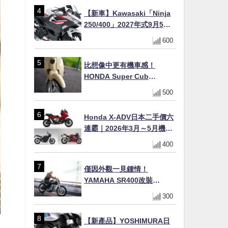
【新車】Kawasaki「Ninja
250/400」2027年式9月5日
日本發售！新塗裝登場×價格
600
不變×輔助滑動式離合器
×LED頭燈標配
比想像中更有機車感！
HONDA Super Cub
110【Webike愛車精選】
500
Honda X-ADV日本二手價六
連霸｜2026年3月～5月機車
轉售排行榜 CBR1000RR-R
400
FIREBLADE SP首度躋身前
十
僅因外觀一見鍾情！
YAMAHA SR400改裝
Tracker風格｜ 女車主的機車
300
人生蛻變記
【新產品】YOSHIMURA日