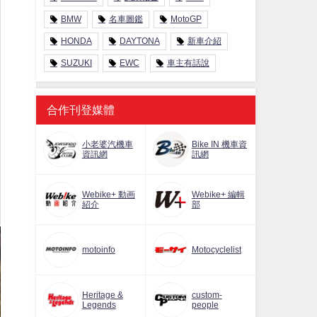
BMW
名車圖鑑
MotoGP
HONDA
DAYTONA
新車介紹
SUZUKI
EWC
車主有話說
合作刊登媒體
小老婆汽機車
Bike IN 機車資
資訊網
訊網
Webike+ 動画
Webike+ 編輯
紹介
部
motoinfo
Motocyclelist
Heritage &
custom-
Legends
people