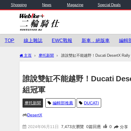
Shopping
News
Magazine
Special Deals
TOP
線上雜誌
EWC戰報
新車．絕版車
編輯
主頁
摩托新聞
誰說雙缸不能越野！Ducati DesertX Rall
誰說雙缸不能越野！Ducati Deser
組冠軍
摩托新聞
編輯部推薦
DUCATI
DesertX
2024年06月11日
7,473
次瀏覽
0篇回應
0
分享