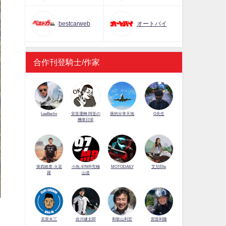
bestcarweb
オートバイ
合作刊登騎士/作家
LeeBerlin
安筌運轉 阿筌の
展的分享天地
G先生
機車日常
第四維度-火花
小魚-97MR究極
MOTODAILY
艾兒Elle
羅
山道
佐川健太郎
克里夫三
和歌山利宏
賀曾利隆