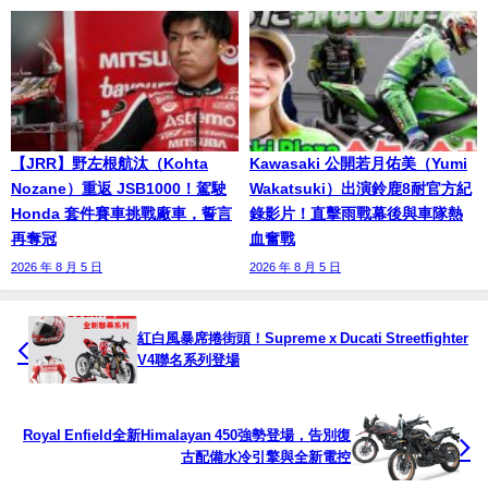
【JRR】野左根航汰（Kohta
Kawasaki 公開若月佑美（Yumi
Nozane）重返 JSB1000！駕駛
Wakatsuki）出演鈴鹿8耐官方紀
Honda 套件賽車挑戰廠車，誓言
錄影片！直擊雨戰幕後與車隊熱
再奪冠
血奮戰
2026 年 8 月 5 日
2026 年 8 月 5 日
紅白風暴席捲街頭！Supreme x Ducati Streetfighter
V4聯名系列登場
Royal Enfield全新Himalayan 450強勢登場，告別復
古配備水冷引擎與全新電控