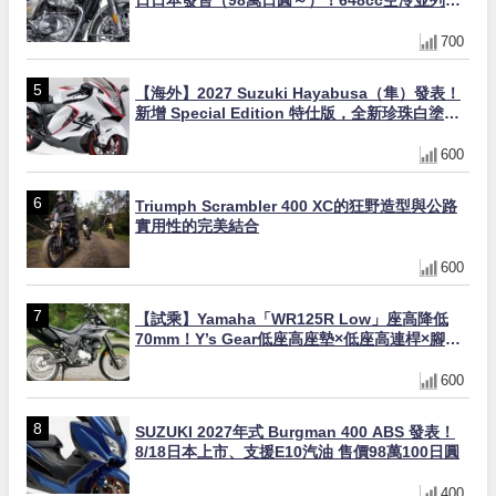
缸×虎眼指示燈×砲筒黑/戰艦藍兩色
700
【海外】2027 Suzuki Hayabusa（隼）發表！
新增 Special Edition 特仕版，全新珍珠白塗裝
與專屬配備登場
600
Triumph Scrambler 400 XC的狂野造型與公路
實用性的完美結合
600
【試乘】Yamaha「WR125R Low」座高降低
70mm！Y’s Gear低座高座墊×低座高連桿×腳踏
著地感大幅改善，越野初學者推薦
600
SUZUKI 2027年式 Burgman 400 ABS 發表！
8/18日本上市、支援E10汽油 售價98萬100日圓
400