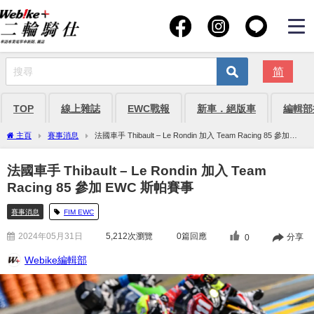
简
TOP
線上雜誌
EWC戰報
新車．絕版車
編輯部
主頁
賽事消息
法國車手 Thibault – Le Rondin 加入 Team Racing 85 參加
EWC 斯帕賽事
法國車手 Thibault – Le Rondin 加入 Team
Racing 85 參加 EWC 斯帕賽事
賽事消息
FIM EWC
2024年05月31日
5,212
次瀏覽
0篇回應
分享
0
Webike編輯部