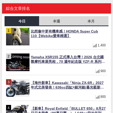
綜合文章排名
今日
本週
本月
比想像中更有機車感！HONDA Super Cub
110【Webike愛車精選】
1,400
Yamaha XSR155 正式導入台灣！2026 台北國
際摩托車展亮相，70 週年紀念版 YZF-R 系列限
量追加販售
900
【海外新車】Kawasaki「Ninja ZX-6R」2027
年式北美發表！636cc四缸×銀河銀/暮光藍新色
×KTRC/KIBS電控，11,599美元起
800
【新車】Royal Enfield「BULLET 650」8月27
日日本發售（98萬日圓～）！648cc空冷並列雙