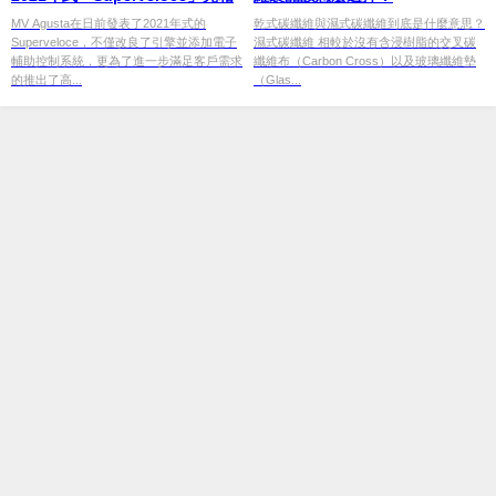
MV Agusta在日前發表了2021年式的
乾式碳纖維與濕式碳纖維到底是什麼意思？
Superveloce，不僅改良了引擎並添加電子
濕式碳纖維 相較於沒有含浸樹脂的交叉碳
輔助控制系統，更為了進一步滿足客戶需求
纖維布（Carbon Cross）以及玻璃纖維墊
的推出了高...
（Glas...