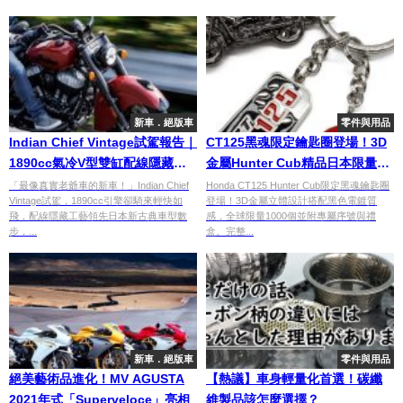
新車．絕版車
零件與用品
Indian Chief Vintage試駕報告｜
CT125黑魂限定鑰匙圈登場！3D
1890cc氣冷V型雙缸配線隱藏工
金屬Hunter Cub精品日本限量開
藝令人嘆服 338萬日圓起
賣
「最像真實老爺車的新車！」Indian Chief
Honda CT125 Hunter Cub限定黑魂鑰匙圈
Vintage試駕，1890cc引擎卻騎來輕快如
登場！3D金屬立體設計搭配黑色電鍍質
飛，配線隱藏工藝領先日本新古典車型數
感，全球限量1000個並附專屬序號與禮
步，...
盒。完整...
新車．絕版車
零件與用品
絕美藝術品進化！MV AGUSTA
【熱議】車身輕量化首選！碳纖
2021年式「Superveloce」亮相
維製品該怎麼選擇？