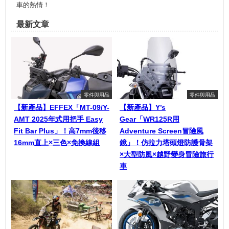
車的熱情！
最新文章
零件與用品
零件與用品
【新產品】EFFEX「MT-09/Y-
【新產品】Y’s
AMT 2025年式用把手 Easy
Gear「WR125R用
Fit Bar Plus」！高7mm後移
Adventure Screen冒險風
16mm直上×三色×免換線組
鏡」！仿拉力塔頭燈防護骨架
×大型防風×越野變身冒險旅行
車