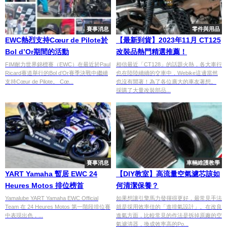
賽事消息
零件與用品
EWC熱烈支持Cœur de Pilote於
【最新到貨】2023年11月 CT125
Bol d’Or期間的活動
改裝品熱門精選推薦！
FIM耐力世界錦標賽（EWC）在最近於Paul
相信最近「CT128」的話題火熱，各大車行
Ricard賽道舉行的Bol d’Or賽季決戰中繼續
也在陸陸續續的交車中，Webike這邊當然
支持Cœur de Pilote。 Cœ...
也沒有閒著！為了各位廣大的車友著想。
採購了大量改裝部品...
賽事消息
車輛維護教學
YART Yamaha 暫居 EWC 24
【DIY教室】高流量空氣濾芯該如
Heures Motos 排位榜首
何清潔保養？
Yamalube YART Yamaha EWC Official
如果想讓引擎馬力發揮得更好，最常見手法
Team 在 24 Heures Motos 第一階段排位賽
就是採用效率佳的「進排氣設計」。在改良
中表現出色，...
進氣方面，比較常見的作法是拆掉原廠的空
氣濾清器，換成效率高的Po...