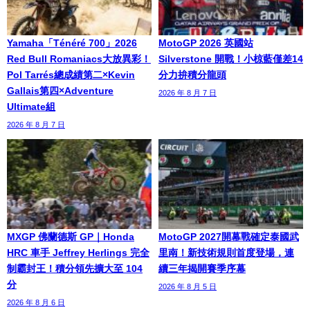
Yamaha「Ténéré 700」2026
MotoGP 2026 英國站
Red Bull Romaniacs大放異彩！
Silverstone 開戰！小椋藍僅差14
Pol Tarrés總成績第二×Kevin
分力拚積分龍頭
Gallais第四×Adventure
2026 年 8 月 7 日
Ultimate組
2026 年 8 月 7 日
MXGP 佛蘭德斯 GP｜Honda
MotoGP 2027開幕戰確定泰國武
HRC 車手 Jeffrey Herlings 完全
里南！新技術規則首度登場，連
制霸封王！積分領先擴大至 104
續三年揭開賽季序幕
分
2026 年 8 月 5 日
2026 年 8 月 6 日