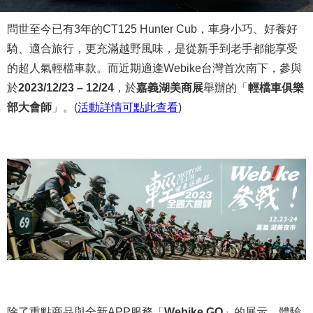
問世至今已有3年的CT125 Hunter Cub，車身小巧、好養好
騎、適合旅行，更充滿越野風味，是從新手到老手都能享受
的超人氣輕檔車款。而近期適逢Webike台灣首次南下，參與
於
2023/12/23 – 12/24
，於
嘉義湖美商展
舉辦的「
輕檔車俱樂
部大會師
」。(
活動詳情可點此查看
)
除了重點商品與全新APP服務「
Webike GO
」的展示、體驗