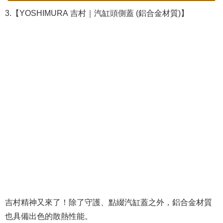
3.【YOSHIMURA 吉村｜汽缸頭側蓋 (鋁合金材質)】
吉村精神又來了！除了守護、點綴汽缸蓋之外，鋁合金材質
也具備出色的散熱性能。