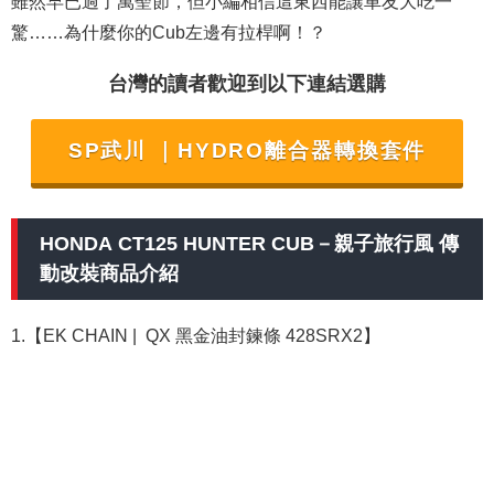
雖然早已過了萬聖節，但小編相信這東西能讓車友大吃一
驚……為什麼你的Cub左邊有拉桿啊！？
台灣的讀者歡迎到以下連結選購
SP武川 ｜HYDRO離合器轉換套件
HONDA CT125 HUNTER CUB－親子旅行風 傳
動改裝商品介紹
1.【EK CHAIN | QX 黑金油封鍊條 428SRX2】