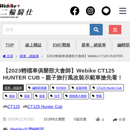
简
TOP
線上雜誌
EWC戰報
新車．絕版車
編輯部
主頁
新車．絕版車
【2023輕檔車俱樂部大會師】Webike CT125 HUNTER
CUB－親子旅行風改裝示範車搶先看！
【2023輕檔車俱樂部大會師】Webike CT125
HUNTER CUB－親子旅行風改裝示範車搶先看！
新車．絕版車
編輯部推薦
HONDA
改裝特輯
CT125 Hunter Cub
後箱
貨架
後座
扶手
輕檔車大會師
雙載
CT125
CT125 Hunter Cub
2023年12月23日
10,888
次瀏覽
0篇回應
分享
0
Webike台灣編輯部