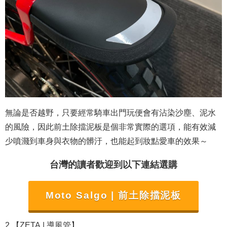
無論是否越野，只要經常騎車出門玩便會有沾染沙塵、泥水
的風險，因此前土除擋泥板是個非常實際的選項，能有效減
少噴濺到車身與衣物的髒汙，也能起到妝點愛車的效果～
台灣的讀者歡迎到以下連結選購
Moto Salgo | 前土除擋泥板
2.【ZETA | 導風管】