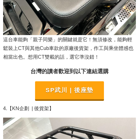
這台車能夠「親子同樂」的關鍵就是它！無須修改，能夠輕
鬆裝上CT與其他Cub車款的原廠後貨架，作工與乘坐體感也
相當出色。想用CT雙載的話，選它準沒錯！
台灣的讀者歡迎到以下連結選購
SP武川 | 後座墊
4.【KN企劃
| 後貨架
】