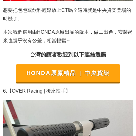
想要把包包或飲料輕鬆放上CT嗎？這時就是中央貨架登場的
時機了。
本次我們選用由HONDA原廠出品的版本，做工出色，安裝起
來也幾乎沒有公差，相當輕鬆～
台灣的讀者歡迎到以下連結選購
HONDA原廠精品 | 中央貨架
6.【OVER Racing
| 後座扶手
】