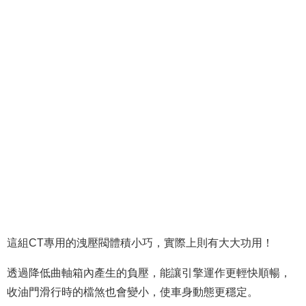
這組CT專用的洩壓閥體積小巧，實際上則有大大功用！
透過降低曲軸箱內產生的負壓，能讓引擎運作更輕快順暢，
收油門滑行時的檔煞也會變小，使車身動態更穩定。