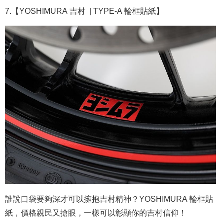
7.【YOSHIMURA 吉村
|
TYPE-A 輪框貼紙】
誰說口袋要夠深才可以擁抱吉村精神？YOSHIMURA 輪框貼
紙，價格親民又搶眼，一樣可以彰顯你的吉村信仰！