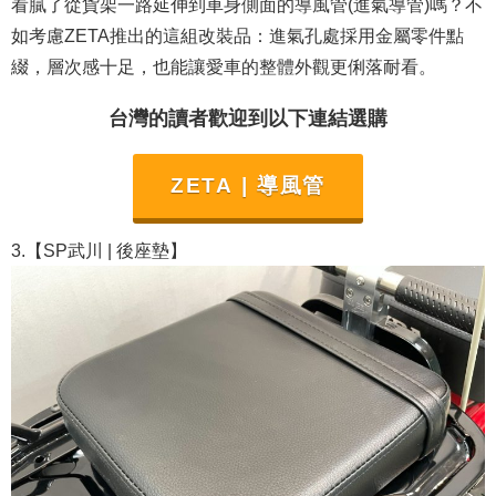
看膩了從貨架一路延伸到車身側面的導風管(進氣導管)嗎？不
如考慮ZETA推出的這組改裝品：進氣孔處採用金屬零件點
綴，層次感十足，也能讓愛車的整體外觀更俐落耐看。
台灣的讀者歡迎到以下連結選購
ZETA | 導風管
3.【SP武川 | 後座墊】