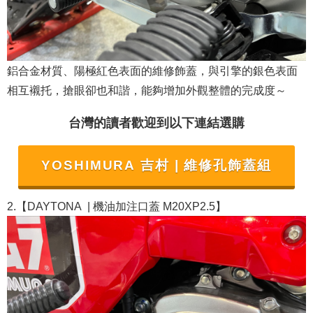
鋁合金材質、陽極紅色表面的維修飾蓋，與引擎的銀色表面
相互襯托，搶眼卻也和諧，能夠增加外觀整體的完成度～
台灣的讀者歡迎到以下連結選購
YOSHIMURA 吉村 | 維修孔飾蓋組
2.【DAYTONA | 機油加注口蓋 M20XP2.5】