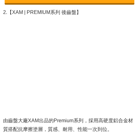
2.【XAM | PREMIUM系列 後齒盤】
由齒盤大廠XAM出品的Premium系列，採用高硬度鋁合金材
質搭配抗摩擦塗層，質感、耐用、性能一次到位。