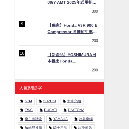
09/Y-AMT 2025年式用把手
Easy Fit Bar Plus」！高
300
7mm後移16mm直上×三色×
免換線組
【獨家】Honda V3R 900 E-
Compressor 將推衍生車
系？自然進氣 V3 同步測試
200
中，CG 預想曝光！
【新產品】YOSHIMURA日
本推出Honda
CB1000F/CB1000 HORNET
200
專用水箱護網，六角網紋設
計質感升級
人氣關鍵字
KTM
SUZUKI
新車介紹
EWC
DUCATI
DAYTONA
車主有話說
YAMAHA
改裝車輛
編輯部推薦
騎士用品
試乘報告