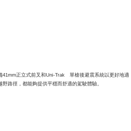
1mm正立式前叉和Uni-Trak®單槍後避震系統以更好地適
越野路徑，都能夠提供平穩而舒適的駕駛體驗。