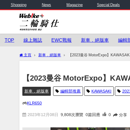
Shopping
News
Magazine
Special Deals
TOP
線上雜誌
EWC戰報
新車．絕版車
編輯
主頁
新車．絕版車
【2023曼谷 MotorExpo】KAWAS
【2023曼谷 MotorExpo】KA
新車．絕版車
編輯部推薦
KAWASAKI
202
KLR650
2023年12月08日
9,808
次瀏覽
0篇回應
0
分享