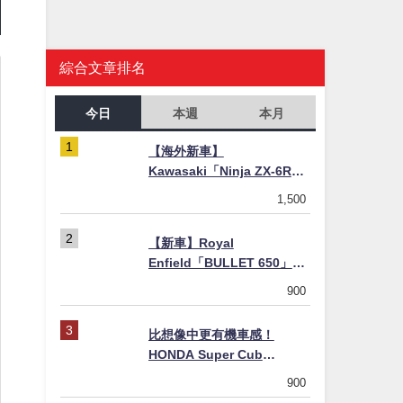
綜合文章排名
今日
本週
本月
【海外新車】
Kawasaki「Ninja ZX-6R」
2027年式北美發表！636cc
1,500
四缸×銀河銀/暮光藍新色
×KTRC/KIBS電控，11,599
【新車】Royal
美元起
Enfield「BULLET 650」8
月27日日本發售（98萬日圓
900
～）！648cc空冷並列雙缸×
虎眼指示燈×砲筒黑/戰艦藍兩
比想像中更有機車感！
色
HONDA Super Cub
110【Webike愛車精選】
900