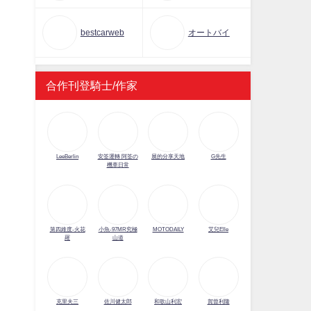
bestcarweb
オートバイ
合作刊登騎士/作家
LeeBerlin
安筌運轉 阿筌の
展的分享天地
G先生
機車日常
第四維度-火花
小魚-97MR究極
MOTODAILY
艾兒Elle
羅
山道
克里夫三
佐川健太郎
和歌山利宏
賀曾利隆