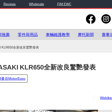
Reviews
Wholesale
FIM EWC
部推薦
零件與用品
車輛維護教學
摩托新聞
賽事
AKI KLR650全新改良驚艷發表
WASAKI KLR650全新改良驚艷發表
3曼谷MotorExpo
Webi