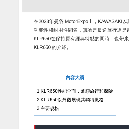
在2023年
曼谷 MotorExpo
上，KAWASAK
功能性和耐用性聞名，
無論是長途旅行還是
KLR650在保持原有經典特點的同時，也帶來了
KLR650 的介紹。
內容大綱
1
KLR650性能全面，兼顧旅行和探險
2
KLR650以外觀展現其獨特風格
3
主要規格