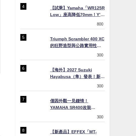
【試乘】Yamaha「WR125R
Low」座高降低70mm！Y’s
Gear低座高座墊×低座高連桿
800
×腳踏著地感大幅改善，越野
初學者推薦
Triumph Scrambler 400 XC
的狂野造型與公路實用性的
完美結合
300
【海外】2027 Suzuki
Hayabusa（隼）發表！新增
Special Edition 特仕版，全
300
新珍珠白塗裝與專屬配備登
場
僅因外觀一見鍾情！
YAMAHA SR400改裝
Tracker風格｜ 女車主的機車
300
人生蛻變記
【新產品】EFFEX「MT-