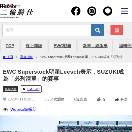
简
TOP
線上雜誌
EWC戰報
新車．絕版車
編輯部
主頁
賽事消息
EWC Superstock明星Leesch表示，SUZUKI成為「必列清
單」的賽事
EWC Superstock明星Leesch表示，SUZUKI成
為「必列清單」的賽事
賽事消息
FIM EWC
2023年11月28日
5,354
次瀏覽
0篇回應
分享
0
Webike編輯部