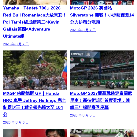
Yamaha「Ténéré 700」2026
MotoGP 2026 英國站
Red Bull Romaniacs大放異彩！
Silverstone 開戰！小椋藍僅差14
Pol Tarrés總成績第二×Kevin
分力拚積分龍頭
Gallais第四×Adventure
2026 年 8 月 7 日
Ultimate組
2026 年 8 月 7 日
MXGP 佛蘭德斯 GP｜Honda
MotoGP 2027開幕戰確定泰國武
HRC 車手 Jeffrey Herlings 完全
里南！新技術規則首度登場，連
制霸封王！積分領先擴大至 104
續三年揭開賽季序幕
分
2026 年 8 月 5 日
2026 年 8 月 6 日