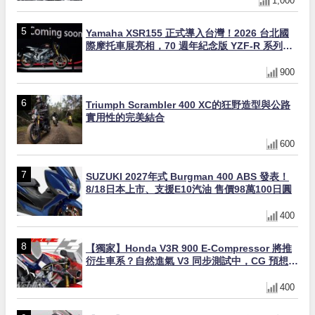
1,000
Yamaha XSR155 正式導入台灣！2026 台北國
際摩托車展亮相，70 週年紀念版 YZF-R 系列限
量追加販售
900
Triumph Scrambler 400 XC的狂野造型與公路
實用性的完美結合
600
SUZUKI 2027年式 Burgman 400 ABS 發表！
8/18日本上市、支援E10汽油 售價98萬100日圓
400
【獨家】Honda V3R 900 E-Compressor 將推
衍生車系？自然進氣 V3 同步測試中，CG 預想曝
光！
400