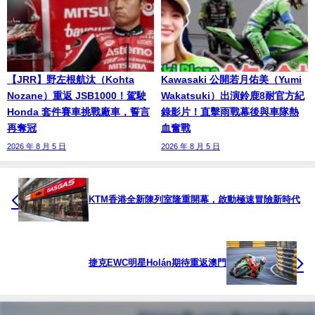
【JRR】野左根航汰（Kohta
Kawasaki 公開若月佑美（Yumi
Nozane）重返 JSB1000！駕駛
Wakatsuki）出演鈴鹿8耐官方紀
Honda 套件賽車挑戰廠車，誓言
錄影片！直擊雨戰幕後與車隊熱
再奪冠
血奮戰
2026 年 8 月 5 日
2026 年 8 月 5 日
KTM香港全新陳列室隆重開幕，啟動極速冒險新時代
捷克EWC明星Holán期待重返澳門