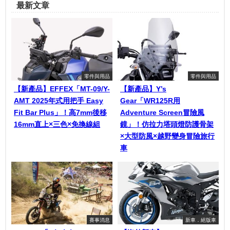
最新文章
零件與用品
零件與用品
【新產品】EFFEX「MT-09/Y-
【新產品】Y’s
AMT 2025年式用把手 Easy
Gear「WR125R用
Fit Bar Plus」！高7mm後移
Adventure Screen冒險風
16mm直上×三色×免換線組
鏡」！仿拉力塔頭燈防護骨架
×大型防風×越野變身冒險旅行
車
賽事消息
新車．絕版車