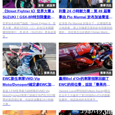
新車．絕版車
賽事消息
《Street Fighter 6》世界大賽 x
利曼 24 小時耐力賽：第 49 屆賽
SUZUKI！GSX-8R特別限量款變
事由 Pio Marmaï 於布加迪賽道揭
身角色專屬座駕
開序幕
世界知名的格鬥遊戲「Street Fighter 6」世
在演員 Pio Marmaï 的發令下，比賽隨即進
界大賽，將於3月5日（三）起在日本兩國
入快節奏，場上交織著完美的起步與最初的
國技館舉行，而 鈴木（SUZUKI）更為這場
挫折。 排在第五位起跑的 Florian Marin...
世...
賽事消息
賽事消息
EWC新生車隊VMD-Vip
贏得Bol d’Or的車隊領隊回顧了
Moto/Dynoperf確定參EWC加波
EWC的排位賽，並說「賽果尚未
爾多站的三位車手
成功」
新進入FIM世界耐力錦標賽的VMD-Vip
Yannick Lucot帶領他的Viltaïs Racing隊伍
Moto/Dynoperf車隊已經確定他們在2023賽
在去年九月贏得了第100屆Bol d’Or的戲劇
季的第四場比賽，也就是波爾多24小時耐
性勝利，他認為他的本田車手...
力賽...