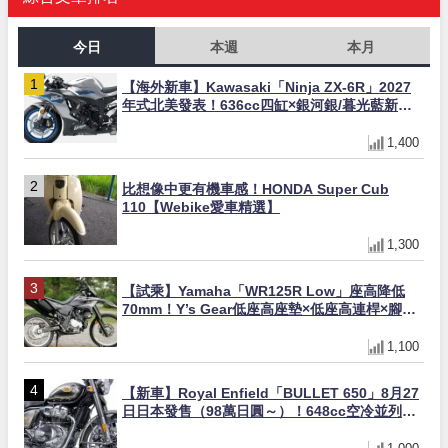
今日
本週
本月
【海外新車】Kawasaki「Ninja ZX-6R」2027
年式北美發表！636cc四缸×銀河銀/暮光藍新色
×KTRC/KIBS電控，11,599美元起
1,400
比想像中更有機車感！HONDA Super Cub
110【Webike愛車精選】
1,300
【試乘】Yamaha「WR125R Low」座高降低
70mm！Y’s Gear低座高座墊×低座高連桿×腳踏
著地感大幅改善，越野初學者推薦
1,100
【新車】Royal Enfield「BULLET 650」8月27
日日本發售（98萬日圓～）！648cc空冷並列雙
缸×虎眼指示燈×砲筒黑/戰艦藍兩色