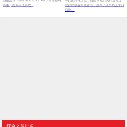
他兩度為 Yoshimura SERT Motul 車隊贏得
等同的路權之後，國產 & 進口黃牌速克達
賽事；而今年他將成...
便如雨後春筍般冒出，成為了許多騎士平日
通勤 ...
綜合文章排名