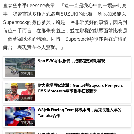
盧森堡車手Leesche表示：「這一直是我心中的一場夢幻賽
事，我曾嘗試多種方式參與SUZUKI的比賽，所以如果能以
Superstock的身份參與，將是一件非常美好的事情，因為對
每位車手而言，在那條賽道上，並在那樣的觀眾面前比賽是
一個夢寐以求的體驗。同時，Superstock類別能夠在這樣的
舞台上表現實在令人驚艷。」
Spa EWC加快步伐，把賽程更精彩呈現
賽事消息
耐力賽場再掀波瀾！Guittet與Sapeurs Pompiers
CMS Motostore車隊聯手征戰新季
賽事消息
Wójcik Racing Team轉戰本田，結束長達六年的
Yamaha合作
賽事消息