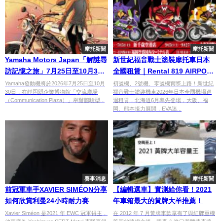
摩托新聞
摩托新聞
Yamaha Motors Japan「解謎尋
新世紀福音戰士塗裝摩托車日本
訪記憶之旅」7月25日至10月30
全國租賃｜Rental 819 AIRPORT
日Communication Plaza限定！
TOUR 2026北海道大阪福岡熊本
Yamaha發動機將於2026年7月25日至10月
初號機、2號機、零號機實際上路！新世紀
30日，在靜岡縣企業博物館「交流廣場
福音戰士塗裝機車2026年日本全國機場巡
500日圓×沉浸式體驗×無需預約
巡迴
（Communication Plaza）」舉辦體驗型...
迴租賃，北海道6月率先登場，大阪、福
岡、熊本接力展開，EVA迷...
賽事消息
摩托新聞
前冠軍車手XAVIER SIMÉON分享
【編輯選車】實測給你看！2021
如何欣賞利曼24小時耐力賽
年車箱最大的黃牌大羊推薦！
Xavier Siméon 是2021 年 EWC 冠軍得主，
在 2012 年 7 月黃牌車款享有了與紅牌重機