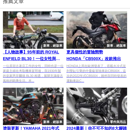
推薦文章
新車．絕版車
新車．絕版車
【人物故事】95年前的 ROYAL
更具個性的冒險態勢
ENFIELD BL30！一位女性與
HONDA「CB500X」改款推出
1930年英國老車的復古生活
一位原宿古著店工作的女性，同時也是一位
HONDA上周在歐洲發表了，搭載水冷式並
家庭主婦在考取機車駕照後，與1930年製
列雙缸引擎的中量級冒險車款CB500X，這
的皇家恩菲爾德 BL30 相遇，展開充滿復古
次的2022年式CB500X，雖然與同時發表的
風格的騎乘生活。本...
運動車款C...
新車．絕版車
零件與用品
塗裝更新！YAMAHA 2021年式
2024最新｜你不可不知的8大腳踏