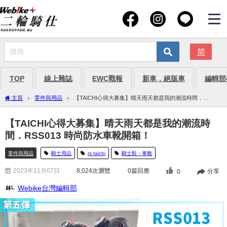
简
TOP
線上雜誌
EWC戰報
新車．絕版車
編輯部
主頁
零件與用品
【TAICHI心得大募集】晴天雨天都是我的潮流時間．
RSS013 時尚防水車靴開箱！
【TAICHI心得大募集】晴天雨天都是我的潮流時
間．RSS013 時尚防水車靴開箱！
零件與用品
騎士用品
rs taichi
騎士鞋・車靴
2023年11月07日
8,024
次瀏覽
0篇回應
分享
0
Webike台灣編輯部