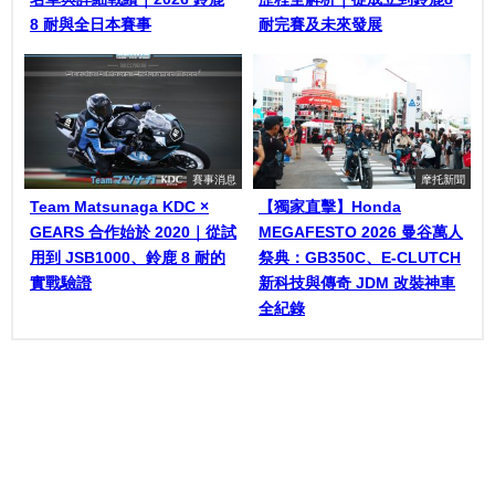
8 耐與全日本賽事
耐完賽及未來發展
賽事消息
摩托新聞
Team Matsunaga KDC ×
【獨家直擊】Honda
GEARS 合作始於 2020｜從試
MEGAFESTO 2026 曼谷萬人
用到 JSB1000、鈴鹿 8 耐的
祭典：GB350C、E-CLUTCH
實戰驗證
新科技與傳奇 JDM 改裝神車
全紀錄