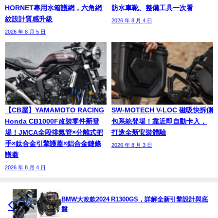
HORNET專用水箱護網，六角網
防水車靴、整備工具一次看
紋設計質感升級
2026 年 8 月 4 日
2026 年 8 月 5 日
【CB屋】YAMAMOTO RACING
SW-MOTECH V-LOC 磁吸快拆側
Honda CB1000F改裝零件新登
包系統登場！靠近即自動卡入，
場！JMCA全段排氣管×分離式把
打造全新安裝體驗
手×鈦合金引擎護蓋×鋁合金鏈條
2026 年 8 月 3 日
護蓋
2026 年 8 月 4 日
BMW大改款2024 R1300GS，詳解全新引擎設計與底
盤