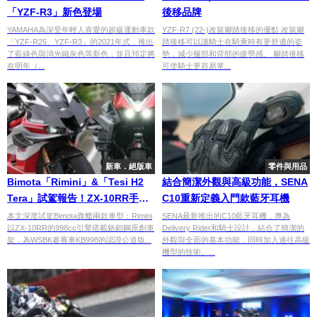
「YZF-R3」新色登場
後移品牌
YAMAHA為深受年輕人喜愛的超級運動車款
YZF-R7 (22-)改裝腳踏後移的優點 改裝腳
「YZF-R25、YZF-R3」的2021年式，推出
踏後移可以讓騎士在騎乘時有更舒適的姿
了藍綠色與消光鐵灰色等新色，並且預定將
勢，減少腿部和背部的疲勞感。 腳踏後移
在明年（...
可使騎士更容易掌...
新車．絕版車
零件與用品
Bimota「Rimini」&「Tesi H2
結合簡潔外觀與高級功能，SENA
Tera」試駕報告！ZX-10RR手工
C10重新定義入門款藍牙耳機
賽車底子×機械增壓輪轂轉向冒險
本文深度試駕Bimota旗艦兩款車型：Rimini
SENA最新推出的C10藍牙耳機，專為
以ZX-10RR的998cc引擎搭載鉻鉬鋼原創車
Delivery Rider和騎士設計，結合了簡潔的
車，頂級手工車的真實騎乘體驗
架，為WSBK參賽車KB998的認證公道版...
外觀與全面的基本功能，同時加入過往高級
機型的技術。...