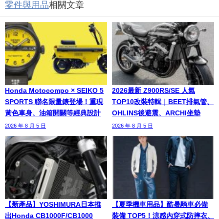
零件與用品
相關文章
Honda Motocompo × SEIKO 5
2026最新 Z900RS/SE 人氣
SPORTS 聯名限量錶登場！重現
TOP10改裝特輯｜BEET排氣管、
黃色車身、油箱開關等經典設計
OHLINS後避震、ARCHI坐墊
2026 年 8 月 5 日
2026 年 8 月 5 日
【新產品】YOSHIMURA日本推
【夏季機車用品】酷暑騎車必備
出Honda CB1000F/CB1000
裝備 TOP5！涼感內穿式防摔衣、