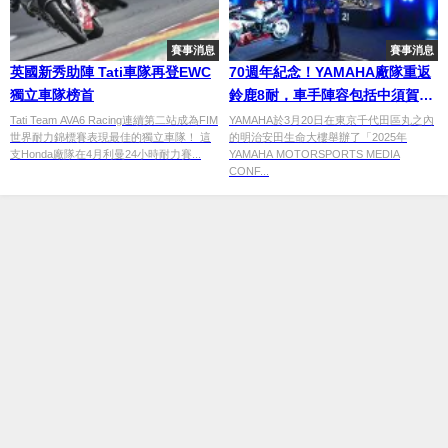
賽事消息
賽事消息
英國新秀助陣 Tati車隊再登EWC
70週年紀念！YAMAHA廠隊重返
獨立車隊榜首
鈴鹿8耐，車手陣容包括中須賀克
行與MotoGP＆WorldSBK選手
Tati Team AVA6 Racing連續第二站成為FIM
YAMAHA於3月20日在東京千代田區丸之內
世界耐力錦標賽表現最佳的獨立車隊！ 這
的明治安田生命大樓舉辦了「2025年
支Honda廠隊在4月利曼24小時耐力賽...
YAMAHA MOTORSPORTS MEDIA
CONF...