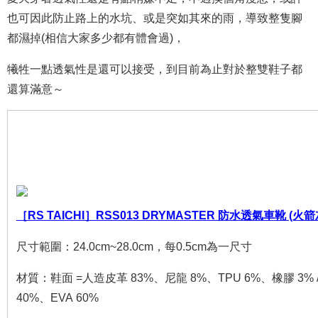
也可因此防止路上的水坑、或是突如其來的雨，導致整隻腳
都濕掉(相信大家多少都有體會過)，
犧牲一點透氣性是還可以接受，到目前為止對於整雙鞋子都
還算滿意～
［RS TAICHI］
RSS013 DRYMASTER 防水透氣車靴 (火箭
尺寸範圍：24.0cm~28.0cm，
每0.5cm為一尺寸
材質：鞋面 =人造皮革 83%、尼龍 8%、TPU 6%、橡膠 3% /
40%、EVA 60%