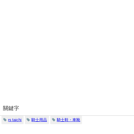
關鍵字
rs taichi
騎士用品
騎士鞋・車靴