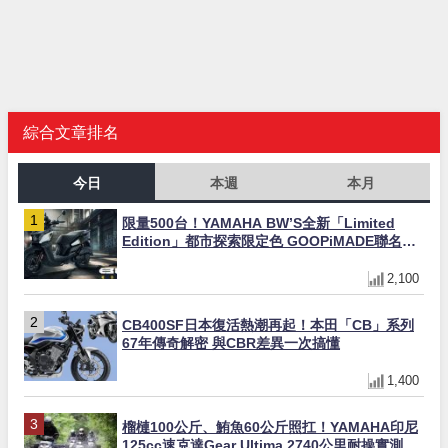
綜合文章排名
今日
本週
本月
限量500台！YAMAHA BW’S全新「Limited
Edition」都市探索限定色 GOOPiMADE聯名包
同步登場
2,100
CB400SF日本復活熱潮再起！本田「CB」系列
67年傳奇解密 與CBR差異一次搞懂
1,400
榴槤100公斤、鮪魚60公斤照扛！YAMAHA印尼
125cc速克達Gear Ultima 2740公里耐操實測