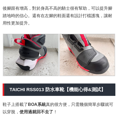
後腳跟有增高，對於身高不高的騎士很有幫助，可以提升腳
踏地時的信心。還有在左腳的鞋面還有設計打檔護塊，讓耐
用性更加提升。
TAICHI RSS013 防水車靴【機能心得&測試】
鞋子上搭載了
BOA系統
真的很方便，只需幾個簡單步驟就可
以穿脫，
使用過就回不去了
！