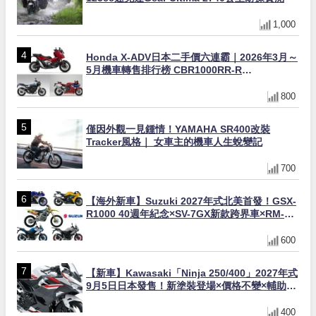
1,000
Honda X-ADV日本二手價六連霸｜2026年3月～
5月機車轉售排行榜 CBR1000RR-R
FIREBLADE SP首度躋身前十
800
僅因外觀一見鍾情！YAMAHA SR400改裝
Tracker風格｜ 女車主的機車人生蛻變記
700
【海外新車】Suzuki 2027年式北美首發！GSX-
R1000 40週年紀念×SV-7GX新款跨界車×RM-
Z450 Ken Roczen冠軍套件
600
【新車】Kawasaki「Ninja 250/400」2027年式
9月5日日本發售！新塗裝登場×價格不變×輔助滑
動式離合器×LED頭燈標配
400