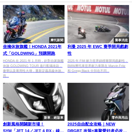
摩托新聞
賽事消息
坐擁休旅旗艦！HONDA 2021年
利曼 2025 年 EWC 賽季開局戲劇
式「GOLDWING」預購開跑
性
HONDA 在 2021 年 1 月時，針對自家旗艦
2025 年 FIM 耐力世界錦標賽開局戲劇性，
休旅 GOLDWING TOUR 進行配備改款，
BMW摩托車世界耐力車隊在 Marvin Fritz
奢華以及實用性大增，重新定義高級休旅。
和 Gregg Black 分別在不同...
而...
新車．絕版車
零件與用品
創新風格開闢新市場！
2025自由配全攻略｜NEW
SYM「JET 14／JET 4 RX」線上
DRGBT 改裝×車聚愛好者必改套