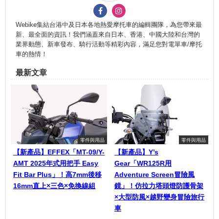
Webike集結台港中及日本各地熱愛摩托車的編輯團隊，為您帶來最
新、最全面的資訊！我們涵蓋來自日本、香港、中國大陸和台灣的
業界動態、新車發布、騎行活動等精彩內容，滿足您對電單車/摩托
車的熱情！
最新文章
零件與用品
零件與用品
【新產品】EFFEX「MT-09/Y-
【新產品】Y’s
AMT 2025年式用把手 Easy
Gear「WR125R用
Fit Bar Plus」！高7mm後移
Adventure Screen冒險風
16mm直上×三色×免換線組
鏡」！仿拉力塔頭燈防護骨架
×大型防風×越野變身冒險旅行
車