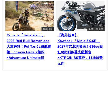
賽事消息
新車．絕版車
Yamaha「Ténéré 700」
【海外新車】
2026 Red Bull Romaniacs
Kawasaki「Ninja ZX-6R」
大放異彩！Pol Tarrés總成績
2027年式北美發表！636cc四
第二×Kevin Gallais第四
缸×銀河銀/暮光藍新色
×Adventure Ultimate組
×KTRC/KIBS電控，11,599美
元起