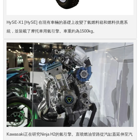
HySE-X1 [HySE] 在現有車輛的基礎上改變了氫燃料箱和燃料供應系
統，並裝載了摩托車用氫引擎。車重約為1500kg。
Kawasaki正在研究Ninja H2的氫引擎。直噴燃油管路從汽缸蓋延伸至汽