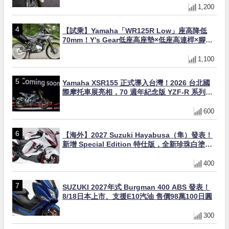
1,200
【試乘】Yamaha「WR125R Low」座高降低
70mm！Y’s Gear低座高座墊×低座高連桿×腳踏
著地感大幅改善，越野初學者推薦
1,100
Yamaha XSR155 正式導入台灣！2026 台北國
際摩托車展亮相，70 週年紀念版 YZF-R 系列限
量追加販售
600
【海外】2027 Suzuki Hayabusa（隼）發表！
新增 Special Edition 特仕版，全新珍珠白塗裝
與專屬配備登場
400
SUZUKI 2027年式 Burgman 400 ABS 發表！
8/18日本上市、支援E10汽油 售價98萬100日圓
300