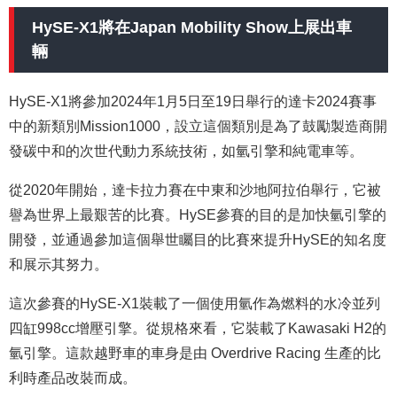
HySE-X1將在Japan Mobility Show上展出車
輛
HySE-X1將參加2024年1月5日至19日舉行的達卡2024賽事
中的新類別Mission1000，設立這個類別是為了鼓勵製造商開
發碳中和的次世代動力系統技術，如氫引擎和純電車等。
從2020年開始，達卡拉力賽在中東和沙地阿拉伯舉行，它被
譽為世界上最艱苦的比賽。HySE參賽的目的是加快氫引擎的
開發，並通過參加這個舉世矚目的比賽來提升HySE的知名度
和展示其努力。
這次參賽的HySE-X1裝載了一個使用氫作為燃料的水冷並列
四缸998cc增壓引擎。從規格來看，它裝載了Kawasaki H2的
氫引擎。這款越野車的車身是由 Overdrive Racing 生產的比
利時產品改裝而成。