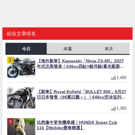
綜合文章排名
今日
本週
本月
【海外新車】Kawasaki「Ninja ZX-6R」2027
年式北美發表！636cc四缸×銀河銀/暮光藍新色
×KTRC/KIBS電控，11,599美元起
1,400
【新車】Royal Enfield「BULLET 650」8月27
日日本發售（98萬日圓～）！648cc空冷並列雙
缸×虎眼指示燈×砲筒黑/戰艦藍兩色
1,300
比想像中更有機車感！HONDA Super Cub
110【Webike愛車精選】