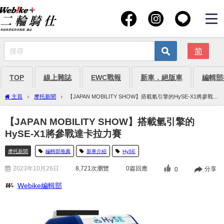
简
TOP
線上雜誌
EWC戰報
新車．絕版車
編輯部
主頁
摩托新聞
【JAPAN MOBILITY SHOW】搭載氫引擎的HySE-X1將參戰達
卡拉力賽
【JAPAN MOBILITY SHOW】搭載氫引擎的
HySE-X1將參戰達卡拉力賽
摩托新聞
編輯部推薦
新車介紹
HySE
2023年10月26日
8,721
次瀏覽
0篇回應
分享
0
Webike編輯部