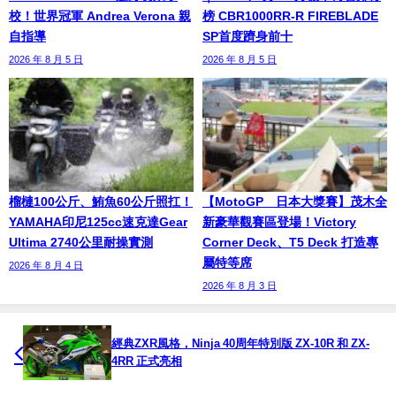
校！世界冠軍 Andrea Verona 親
榜 CBR1000RR-R FIREBLADE
自指導
SP首度躋身前十
2026 年 8 月 5 日
2026 年 8 月 5 日
榴槤100公斤、鮪魚60公斤照扛！
【MotoGP™日本大獎賽】茂木全
YAMAHA印尼125cc速克達Gear
新豪華觀賽區登場！Victory
Ultima 2740公里耐操實測
Corner Deck、T5 Deck 打造專
屬特等席
2026 年 8 月 4 日
2026 年 8 月 3 日
經典ZXR風格，Ninja 40周年特別版 ZX-10R 和 ZX-
4RR 正式亮相