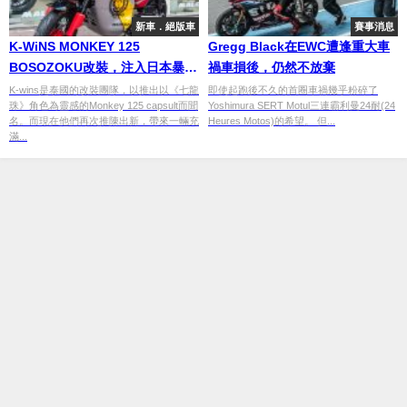
新車．絕版車
賽事消息
K-WiNS MONKEY 125
Gregg Black在EWC遭逢重大車
BOSOZOKU改裝，注入日本暴走
禍車損後，仍然不放棄
族獨特風采
K-wins是泰國的改裝團隊，以推出以《七龍
即使起跑後不久的首圈車禍幾乎粉碎了
珠》角色為靈感的Monkey 125 capsult而聞
Yoshimura SERT Motul三連霸利曼24耐(24
名。而現在他們再次推陳出新，帶來一輛充
Heures Motos)的希望。 但...
滿...