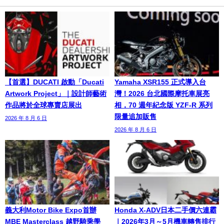
【首選】DUCATI 啟動「Ducati
Yamaha XSR155 正式導入台
Artwork Project」｜設計師藝術
灣！2026 台北國際摩托車展亮
作品將於全球專賣店展出
相，70 週年紀念版 YZF-R 系列
限量追加販售
2026 年 8 月 6 日
2026 年 8 月 6 日
義大利Motor Bike Expo首辦
Honda X-ADV日本二手價六連霸
MBE Masterclass 越野騎乘學
｜2026年3月～5月機車轉售排行