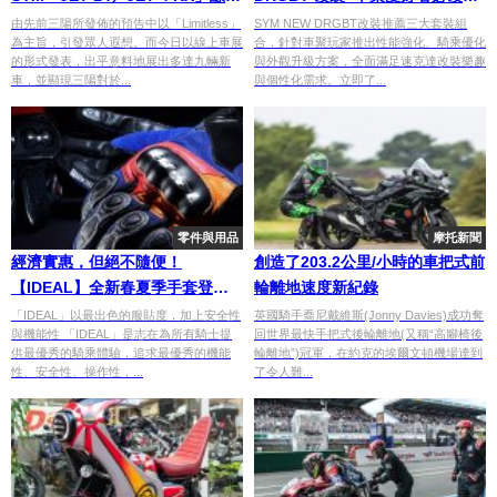
發表
餐一次看！
由先前三陽所發佈的預告中以「Limitless」
SYM NEW DRGBT改裝推薦三大套裝組
為主旨，引發眾人遐想。而今日以線上車展
合，針對車聚玩家推出性能強化、騎乘優化
的形式發表，出乎意料地展出多達九輛新
與外觀升級方案，全面滿足速克達改裝樂趣
車，並顯現三陽對於...
與個性化需求。立即了...
零件與用品
摩托新聞
經濟實惠，但絕不隨便！
創造了203.2公里/小時的車把式前
【IDEAL】全新春夏季手套登
輪離地速度新紀錄
場！
「IDEAL」以最出色的服貼度，加上安全性
英國騎手喬尼戴維斯(Jonny Davies)成功奪
與機能性 「IDEAL」是志在為所有騎士提
回世界最快手把式後輪離地(又稱“高腳椅後
供最優秀的騎乘體驗，追求最優秀的機能
輪離地”)冠軍，在約克的埃爾文頓機場達到
性、安全性、操作性，...
了令人難...