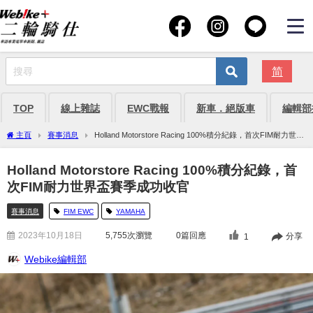
简
TOP
線上雜誌
EWC戰報
新車．絕版車
編輯部
主頁
賽事消息
Holland Motorstore Racing 100%積分紀錄，首次FIM耐力世界
盃賽季成功收官
Holland Motorstore Racing 100%積分紀錄，首
次FIM耐力世界盃賽季成功收官
賽事消息
FIM EWC
YAMAHA
2023年10月18日
5,755
次瀏覽
0篇回應
分享
1
Webike編輯部