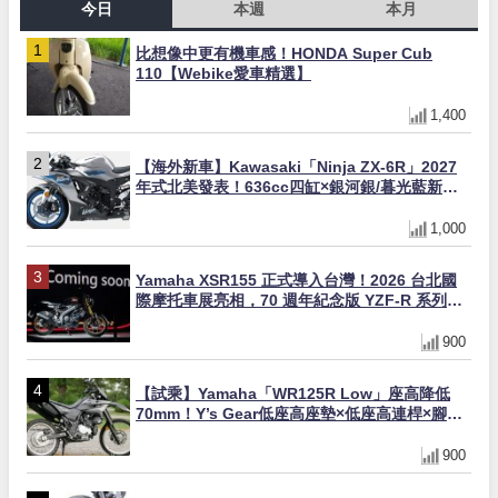
今日
本週
本月
比想像中更有機車感！HONDA Super Cub
110【Webike愛車精選】
1,400
【海外新車】Kawasaki「Ninja ZX-6R」2027
年式北美發表！636cc四缸×銀河銀/暮光藍新色
×KTRC/KIBS電控，11,599美元起
1,000
Yamaha XSR155 正式導入台灣！2026 台北國
際摩托車展亮相，70 週年紀念版 YZF-R 系列限
量追加販售
900
【試乘】Yamaha「WR125R Low」座高降低
70mm！Y’s Gear低座高座墊×低座高連桿×腳踏
著地感大幅改善，越野初學者推薦
900