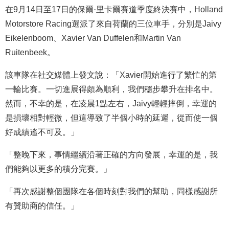
在9月14日至17日的保爾·里卡爾賽道季度終決賽中，Holland
Motorstore Racing選派了來自荷蘭的三位車手，分別是Jaivy
Eikelenboom、Xavier Van Duffelen和Martin Van
Ruitenbeek。
該車隊在社交媒體上發文說：「Xavier開始進行了繁忙的第
一輪比賽。一切進展得頗為順利，我們穩步攀升在排名中。
然而，不幸的是，在凌晨1點左右，Jaivy輕輕摔倒，幸運的
是損壞相對輕微，但這導致了半個小時的延遲，從而使一個
好成績遙不可及。
」
「整晚下來，事情繼續沿著正確的方向發展，幸運的是，我
們能夠以更多的積分完賽。
」
「再次感謝整個團隊在各個時刻對我們的幫助，同樣感謝所
有贊助商的信任。
」