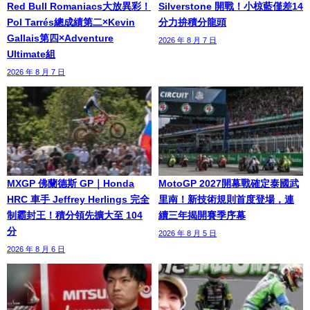
Red Bull Romaniacs大放異彩！
Silverstone 開戰！小椋藍僅差14
Pol Tarrés總成績第二×Kevin
分力拚積分龍頭
Gallais第四×Adventure
2026 年 8 月 7 日
Ultimate組
2026 年 8 月 7 日
MXGP 佛蘭德斯 GP｜Honda
MotoGP 2027開幕戰確定泰國武
HRC 車手 Jeffrey Herlings 完全
里南！新技術規則首度登場，連
制霸封王！積分領先擴大至 104
續三年揭開賽季序幕
分
2026 年 8 月 5 日
2026 年 8 月 6 日