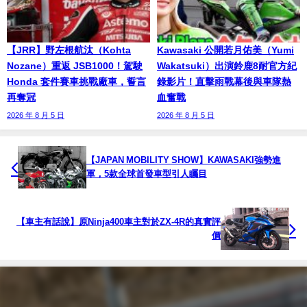
【JRR】野左根航汰（Kohta
Kawasaki 公開若月佑美（Yumi
Nozane）重返 JSB1000！駕駛
Wakatsuki）出演鈴鹿8耐官方紀
Honda 套件賽車挑戰廠車，誓言
錄影片！直擊雨戰幕後與車隊熱
再奪冠
血奮戰
2026 年 8 月 5 日
2026 年 8 月 5 日
【JAPAN MOBILITY SHOW】KAWASAKI強勢進
軍，5款全球首發車型引人矚目
【車主有話說】原Ninja400車主對於ZX-4R的真實評
價