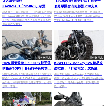
復古革命新作！
【2026鈴鹿8耐第47屆】提早一
KAWASAKI「Z650RS」歐洲登
個月舉辦會有何影響？10支車隊
場
10問答，備戰心聲大公開
經過將近一個月的時間、三部預告影片的鋪
2026鈴鹿8耐因賽程調整提早一個月舉辦，
陳，KAWASAKI終於在台灣時間9月27日晚
Webike採訪Honda HRC、YAMAHA廠隊、
上9點，準時於歐洲發表了全新中量級新古
YOSHIMURA SERT MOTUL等1...
典車款Z650RS...
零件與用品
零件與用品
2025 最新統整｜Z900RS 把手選
K-SPEED x Monkey 125 精品改
購指南TOP5｜各品牌特色與功能
裝推薦：「打破框架，成為最灑
一篇整理給你
脫的街道焦點」
我該改把手嗎？什麼樣的適合我？應該注意
每台奔馳在路上的Monkey 125都不會是一
哪些？ Kawasaki Z900RS 看上去有著復古
樣的，你心中 Monkey 125 最理想的樣子是
的外觀，同時有著現代性能的車款，自推出
什麼樣呢？ 能夠貼近生活、能夠表現個
以來，不僅...
性、能夠...