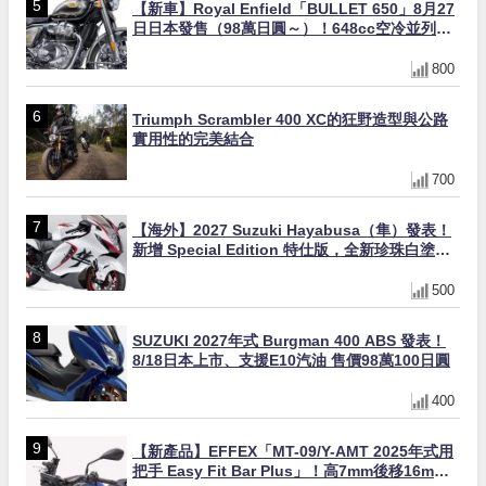
【新車】Royal Enfield「BULLET 650」8月27
日日本發售（98萬日圓～）！648cc空冷並列雙
缸×虎眼指示燈×砲筒黑/戰艦藍兩色
800
Triumph Scrambler 400 XC的狂野造型與公路
實用性的完美結合
700
【海外】2027 Suzuki Hayabusa（隼）發表！
新增 Special Edition 特仕版，全新珍珠白塗裝
與專屬配備登場
500
SUZUKI 2027年式 Burgman 400 ABS 發表！
8/18日本上市、支援E10汽油 售價98萬100日圓
400
【新產品】EFFEX「MT-09/Y-AMT 2025年式用
把手 Easy Fit Bar Plus」！高7mm後移16mm