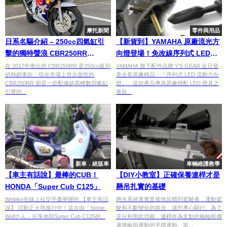
摩托新聞
零件與用品
日系名驅介紹 – 250cc四氣缸引
【新貨到】YAMAHA 原廠流光方
擊的獨特聲浪 CBR250RR
向燈登場！免改線序列式 LED：
(MC22）
MT、YZF-R、XSR 、Ténéré 全
在 2017年推出的 CBR250RR 是250cc級別
YAMAHA 旗下配件品牌 Y'S GEAR 近日發
的熱銷車款，但在市場上首次面世的
表全新原廠精品：「序列式 LED 流動方向
系直上
CBR250RR 卻是一款配備超高轉數四氣缸
燈」。這款產品專為原廠標配 LED 燈具之
引擎的...
車款...
新車．絕版車
車輛維護教學
【車主有話說】最棒的CUB！
【DIY小教室】正確保養連桿才是
HONDA「Super Cub C125」
懸吊扎實的基礎
Webike在線上社交平臺舉辦的 【車主有話
懸吊系統真實直接地反饋到駕駛者，運動駕
說】 活動正火熱進行中！這次由「Stone-
駛和不斷變化的路況，讓您專心騎行。為了
Wellさん」分享他與Super Cub C125的...
充分利用此功能，連桿作為支點的樞軸和傳
遞後輪胎運動的平穩運動。當...