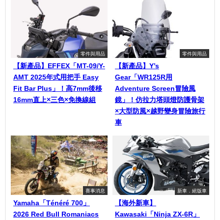
零件與用品
零件與用品
【新產品】EFFEX「MT-09/Y-
【新產品】Y’s
AMT 2025年式用把手 Easy
Gear「WR125R用
Fit Bar Plus」！高7mm後移
Adventure Screen冒險風
16mm直上×三色×免換線組
鏡」！仿拉力塔頭燈防護骨架
×大型防風×越野變身冒險旅行
車
賽事消息
新車．絕版車
Yamaha「Ténéré 700」
【海外新車】
2026 Red Bull Romaniacs
Kawasaki「Ninja ZX-6R」