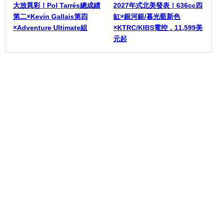
大放異彩！Pol Tarrés總成績
2027年式北美發表！636cc四
第二×Kevin Gallais第四
缸×銀河銀/暮光藍新色
×Adventure Ultimate組
×KTRC/KIBS電控，11,599美
元起