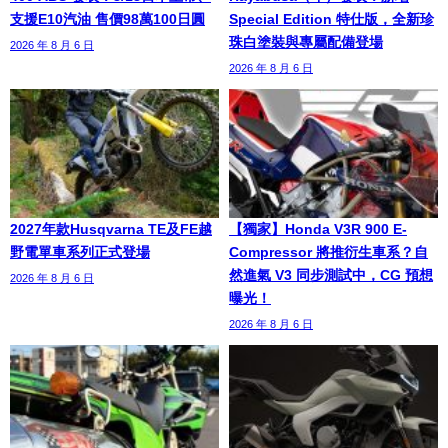
支援E10汽油 售價98萬100日圓
Special Edition 特仕版，全新珍
珠白塗裝與專屬配備登場
2026 年 8 月 6 日
2026 年 8 月 6 日
2027年款Husqvarna TE及FE越
【獨家】Honda V3R 900 E-
野電單車系列正式登場
Compressor 將推衍生車系？自
然進氣 V3 同步測試中，CG 預想
2026 年 8 月 6 日
曝光！
2026 年 8 月 6 日