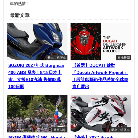
車的熱情！
最新文章
新車．絕版車
摩托新聞
SUZUKI 2027年式 Burgman
【首選】DUCATI 啟動
400 ABS 發表！8/18日本上
「Ducati Artwork Project」
市、支援E10汽油 售價98萬
｜設計師藝術作品將於全球專
100日圓
賣店展出
賽事消息
新車．絕版車
MXGP 佛蘭德斯 GP｜Honda
【海外】2027 Suzuki