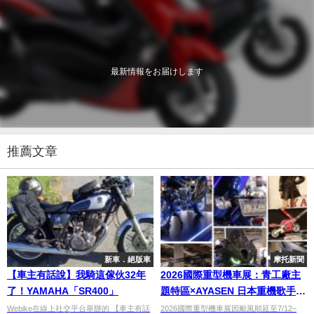
最新情報をお届けします
推薦文章
新車．絕版車
摩托新聞
【車主有話說】我騎這傢伙32年
2026國際重型機車展：青工廠主
了！YAMAHA「SR400」
題特區×AYASEN 日本重機歌手回
顧
Webike在線上社交平台舉辦的 【車主有話
2026國際重型機車展因颱風順延至7/12–