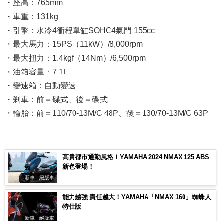
・座高：765mm
・車重：131kg
・引擎：水冷4衝程單缸SOHC4氣門 155cc
・最大馬力：15PS（11kW）/8,000rpm
・最大扭力：1.4kgf（14Nm）/6,500rpm
・油箱容量：7.1L
・變速箱：自動變速
・剎車：前＝碟式、後＝碟式
・輪胎：前＝110/70-13M/C 48P、後＝130/70-13M/C 63P
高貴都市通勤風格！YAMAHA 2024 NMAX 125 ABS
新色登場！
新車．絕版車
能力越強 責任越大！YAMAHA「NMAX 160」蜘蛛人
特仕版
新車．絕版車