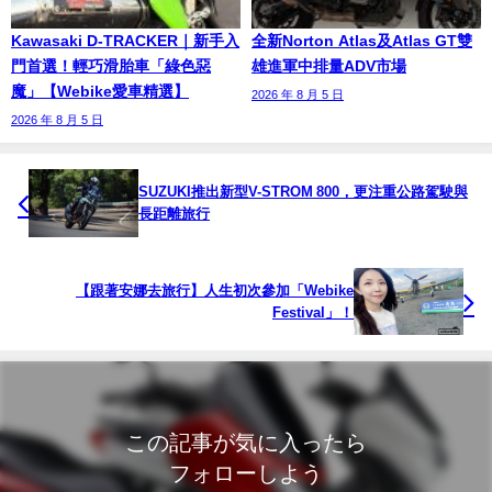
Kawasaki D-TRACKER｜新手入
全新Norton Atlas及Atlas GT雙
門首選！輕巧滑胎車「綠色惡
雄進軍中排量ADV市場
魔」【Webike愛車精選】
2026 年 8 月 5 日
2026 年 8 月 5 日
SUZUKI推出新型V-STROM 800，更注重公路駕駛與
長距離旅行
【跟著安娜去旅行】​人生初次參加「Webike
Festival」！
この記事が気に入ったら
フォローしよう