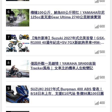
600
榴槤100公斤、鮪魚60公斤照扛！YAMAHA印尼
125cc速克達Gear Ultima 2740公里耐操實測
600
【海外新車】Suzuki 2027年式北美首發！GSX-
R1000 40週年紀念×SV-7GX新款跨界車×RM-
Z450 Ken Roczen冠軍套件
500
僅因外觀一見鍾情！YAMAHA SR400改裝
Tracker風格｜ 女車主的機車人生蛻變記
500
SUZUKI 2027年式 Burgman 400 ABS 發表！
8/18日本上市、支援E10汽油 售價98萬100日圓
400