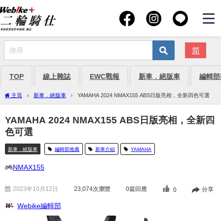
简
TOP
線上雜誌
EWC戰報
新車．絕版車
編輯部
主頁
新車．絕版車
YAMAHA 2024 NMAX155 ABS日版亮相，全新四色可選
YAMAHA 2024 NMAX155 ABS日版亮相，全新四
色可選
新車．絕版車
編輯部推薦
新車介紹
YAMAHA
NMAX155
2023年10月12日
23,074
次瀏覽
0篇回應
分享
0
Webike編輯部