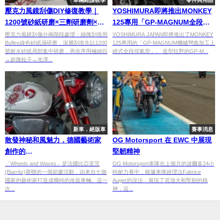
車輛維護教學
零件與用品
壓克力風鏡刮傷DIY修復教學｜
YOSHIMURA即將推出MONKEY
1200號砂紙研磨×三劑研磨劑×拋
125專用「GP-MAGNUM全段排
光機還原鏡面光澤
氣管」
壓克力風鏡刮傷分兩階段處理：細微刮痕用
YOSHIMURA JAPAN即將推出了MONKEY
Buflex綠色砂紙濕研磨，深層刮痕先以1200
125專用的「GP-MAGNUM機械彎曲加工上
號耐水砂紙局部集中研磨，再依序用極細目
繞式全段排氣管」。 造型狂野的GP-M...
→超微粒子→光澤...
新車．絕版車
賽事消息
散發神秘和風魅力，德國藝術家
OG Motorsport 在 EWC 中展現
創作的
堅韌精神
Monkey125「Manjushage— 曼
「Wheels and Waves」是法國比亞里茨
OG Motorsport車隊在上個月的波爾多24小
(Biarritz)舉辦的一個節慶活動，由來自七個
時耐力賽中，根據車隊經理法Fabrice
珠沙華」
國家的藝術家打造成獨特的改裝車輛。這一
Auger的說法，展現了其強大和堅韌的精
次...
神，這...