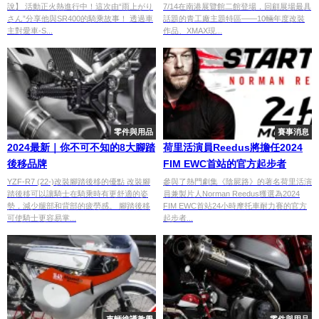
說】 活動正火熱進行中！這次由“雨上がり
7/14在南港展覽館二館登場，回顧展場最具
さん”分享他與SR400的騎乘故事！ 透過車
話題的青工廠主題特區——10輛年度改裝
主對愛車-S...
作品、XMAX現...
零件與用品
賽事消息
2024最新｜你不可不知的8大腳踏
荷里活演員Reedus將擔任2024
後移品牌
FIM EWC首站的官方起步者
YZF-R7 (22-)改裝腳踏後移的優點 改裝腳
參與了熱門劇集《陰屍路》的著名荷里活演
踏後移可以讓騎士在騎乘時有更舒適的姿
員兼製片人Norman Reedus獲選為2024
勢，減少腿部和背部的疲勞感。 腳踏後移
FIM EWC首站24小時摩托車耐力賽的官方
可使騎士更容易掌...
起步者...