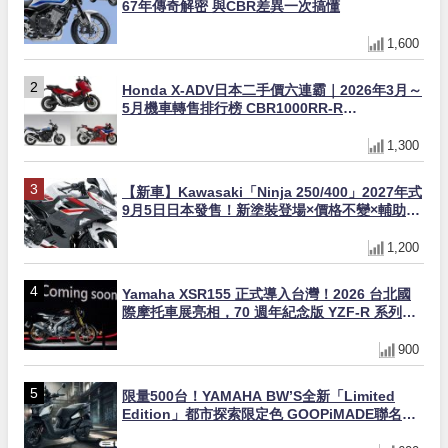
67年傳奇解密 與CBR差異一次搞懂
1,600
Honda X-ADV日本二手價六連霸｜2026年3月～
5月機車轉售排行榜 CBR1000RR-R
FIREBLADE SP首度躋身前十
1,300
【新車】Kawasaki「Ninja 250/400」2027年式
9月5日日本發售！新塗裝登場×價格不變×輔助滑
動式離合器×LED頭燈標配
1,200
Yamaha XSR155 正式導入台灣！2026 台北國
際摩托車展亮相，70 週年紀念版 YZF-R 系列限
量追加販售
900
限量500台！YAMAHA BW’S全新「Limited
Edition」都市探索限定色 GOOPiMADE聯名包
同步登場