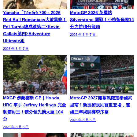
Yamaha「Ténéré 700」2026
MotoGP 2026 英國站
Red Bull Romaniacs大放異彩！
Silverstone 開戰！小椋藍僅差14
Pol Tarrés總成績第二×Kevin
分力拚積分龍頭
Gallais第四×Adventure
2026 年 8 月 7 日
Ultimate組
2026 年 8 月 7 日
MXGP 佛蘭德斯 GP｜Honda
MotoGP 2027開幕戰確定泰國武
HRC 車手 Jeffrey Herlings 完全
里南！新技術規則首度登場，連
制霸封王！積分領先擴大至 104
續三年揭開賽季序幕
分
2026 年 8 月 5 日
2026 年 8 月 6 日