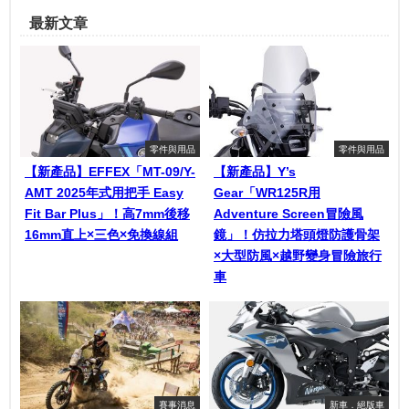
最新文章
零件與用品
零件與用品
【新產品】EFFEX「MT-09/Y-
【新產品】Y’s
AMT 2025年式用把手 Easy
Gear「WR125R用
Fit Bar Plus」！高7mm後移
Adventure Screen冒險風
16mm直上×三色×免換線組
鏡」！仿拉力塔頭燈防護骨架
×大型防風×越野變身冒險旅行
車
賽事消息
新車．絕版車