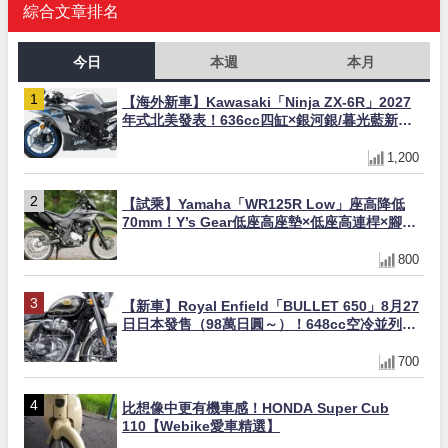
綜合文章排名
今日
本週
本月
【海外新車】Kawasaki「Ninja ZX-6R」2027
年式北美發表！636cc四缸×銀河銀/暮光藍新色
×KTRC/KIBS電控，11,599美元起
1,200
【試乘】Yamaha「WR125R Low」座高降低
70mm！Y’s Gear低座高座墊×低座高連桿×腳踏
著地感大幅改善，越野初學者推薦
800
【新車】Royal Enfield「BULLET 650」8月27
日日本發售（98萬日圓～）！648cc空冷並列雙
缸×虎眼指示燈×砲筒黑/戰艦藍兩色
700
比想像中更有機車感！HONDA Super Cub
110【Webike愛車精選】