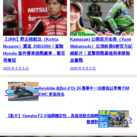
【JRR】野左根航汰（Kohta
Kawasaki 公開若月佑美（Yumi
Nozane）重返 JSB1000！駕駛
Wakatsuki）出演鈴鹿8耐官方紀
Honda 套件賽車挑戰廠車，誓言
錄影片！直擊雨戰幕後與車隊熱
再奪冠
血奮戰
2026 年 8 月 5 日
2026 年 8 月 5 日
Aviobike 在Bol d’Or 24 賽事中一決勝負以爭奪 FIM
EWC 更高排名
【影片】Yamaha FZ-X強調穩定性，高速巡航也能輕
鬆應對