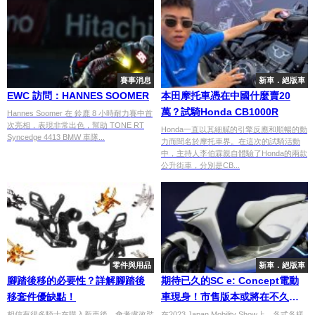
賽事消息
新車．絕版車
EWC 訪問：HANNES SOOMER
本田摩托車憑在中國什麼賣20
萬？試騎Honda CB1000R
Hannes Soomer 在 鈴鹿 8 小時耐力賽中首
次亮相，表現非常出色，幫助 TONE RT
Honda一直以其細膩的引擎反應和順暢的動
Syncedge 4413 BMW 車隊...
力而聞名於摩托車界。在這次的試騎活動
中，主持人李伯霖親自體驗了Honda的兩款
公升街車，分別是CB...
零件與用品
新車．絕版車
腳踏後移的必要性？詳解腳踏後
期待已久的SC e: Concept電動
移套件優缺點！
車現身！市售版本或將在不久後
推出
相信有很多騎士在購入新車後，會考慮改裝
在2023 Japan Mobility Show上，各式各樣