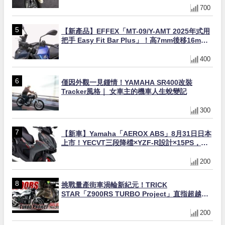
700
【新產品】EFFEX「MT-09/Y-AMT 2025年式用
把手 Easy Fit Bar Plus」！高7mm後移16mm
直上×三色×免換線組
400
僅因外觀一見鍾情！YAMAHA SR400改裝
Tracker風格｜ 女車主的機車人生蛻變記
300
【新車】Yamaha「AEROX ABS」8月31日日本
上市！YECVT三段降檔×YZF-R設計×15PS，最
接近超跑的155cc速克達
200
挑戰量產街車渦輪新紀元！TRICK
STAR「Z900RS TURBO Project」直指超越
Ducati Superleggera性能
200