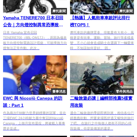
摩托新聞
摩托新聞
Yamaha TENERE700 日本召回
【熱議】人氣街車車款評比排行
公告｜方向燈控制異常恐導致無
榜TOP5！
法作動、共466台受影響
日本 Yamaha 宣布召回
摩托車款的廠牌眾多、排氣量有大有小，風
TENERE700（8BL-DM17J），原因為儀表
格更是有街車、運動、冒險、旅行等多樣多
板方向燈控制電路設計瑕疵，可能導致方向
變，不小心就會造成騎士在選購下一輛愛車
燈無法正常作動。此次...
時，不知該如何是好。 因...
賽事消息
零件與用品
EWC 與 Niccolò Canepa 的訪
二輪旅遊必讀｜編輯部推薦5樣實
談：Part 1
用改裝
作為兩次FIM耐力世界錦標賽的冠軍，並在
適合二輪旅遊的季節即將到來，相信各位已
三場EWC 24小時耐力賽中奪冠的Niccolò
經蠢蠢欲動、想要來場既舒適又暢快的旅行
Canepa，上個月宣布退役，將被載入賽事
了吧。 在旅行之中每個人都有不同的心得
歷史並成...
與裝備，你是裝備派的還是...