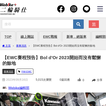
简
TOP
線上雜誌
EWC戰報
新車．絕版車
編輯部
主頁
賽事消息
【EWC賽程預告】Bol d’Or 2023開始而沒有鬆懈的餘地
【EWC賽程預告】Bol d’Or 2023開始而沒有鬆懈
的餘地
賽事消息
FIM EWC
2023年09月16日
5,015
次瀏覽
0篇回應
分享
0
Webike編輯部