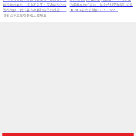
腳踏後移套件，理由不外乎＂原廠腳踏的位
的電動車紛紛亮相。當中特別受到關注的是
置很微妙、我想要有專屬於自己的感覺＂，
HONDA首次公開的SC e: Conc...
也有些車主是在賽道上體驗過...