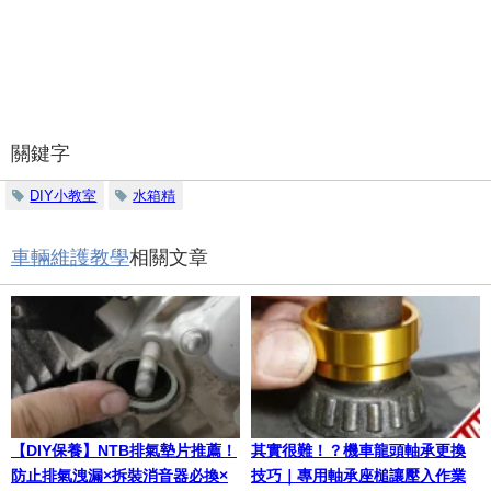
關鍵字
DIY小教室
水箱精
車輛維護教學
相關文章
【DIY保養】NTB排氣墊片推薦！
其實很難！？機車龍頭軸承更換
防止排氣洩漏×拆裝消音器必換×
技巧｜專用軸承座槌讓壓入作業