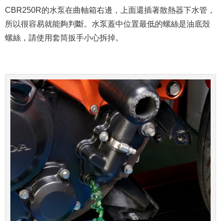
CBR250R的水泵在曲軸箱右邊，上面還插著散熱器下水管，
所以很容易就能夠判斷。水泵蓋中位置最低的螺絲是油底殼
螺絲，請使用套筒扳手小心拆掉。