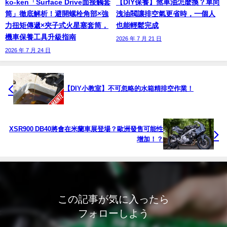
ko-ken「Surface Drive面接觸套
【DIY保養】煞車油怎麼換？單向
筒」徹底解析！避開螺栓角部×強
洩油閥讓排空氣更省時，一個人
力扭矩傳遞×夾子式火星塞套筒，
也能輕鬆完成
機車保養工具升級指南
2026 年 7 月 21 日
2026 年 7 月 24 日
【DIY小教室】不可忽略的水箱精排空作業！
XSR900 DB40將會在米蘭車展登場？歐洲發售可能性
增加！？
この記事が気に入ったら
フォローしよう