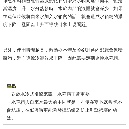
雖然水箱精會配合溫度變化在引擎與水箱間進行循環，但是
當溫度上升、水分蒸發時，水箱內部的液體就會減少，如果
在這個時候將自來水加入水箱內的話，就會造成水箱精的濃
度下降、凝固點上升而導致引擎出現問題。
另外，使用時間越長，散熱器本體及冷卻迴路內部就會累積
髒污，進而導致冷卻效果下降，因此需要定期更換水箱精。
重點
・對於水冷式引擎來說，水箱精非常重要。
・水箱精與自來水最大的不同就是，即使在零下20度也不
會結凍，在低溫時更能夠發揮防鏽及防止引擎損壞的功
效。