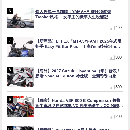
僅因外觀一見鍾情！YAMAHA SR400改裝
Tracker風格｜ 女車主的機車人生蛻變記
400
【新產品】EFFEX「MT-09/Y-AMT 2025年式用
把手 Easy Fit Bar Plus」！高7mm後移16mm
直上×三色×免換線組
300
【海外】2027 Suzuki Hayabusa（隼）發表！
新增 Special Edition 特仕版，全新珍珠白塗裝
與專屬配備登場
300
【獨家】Honda V3R 900 E-Compressor 將推
衍生車系？自然進氣 V3 同步測試中，CG 預想曝
光！
200