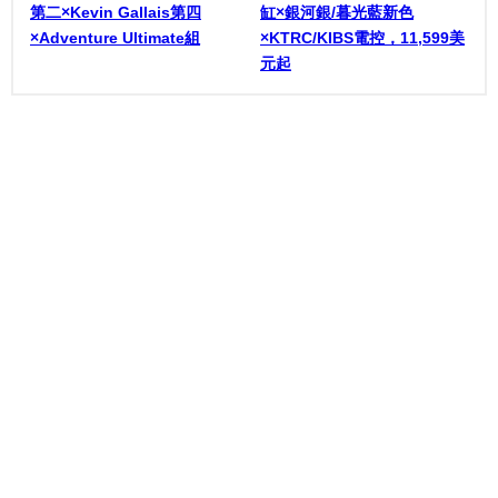
第二×Kevin Gallais第四
缸×銀河銀/暮光藍新色
×Adventure Ultimate組
×KTRC/KIBS電控，11,599美
元起