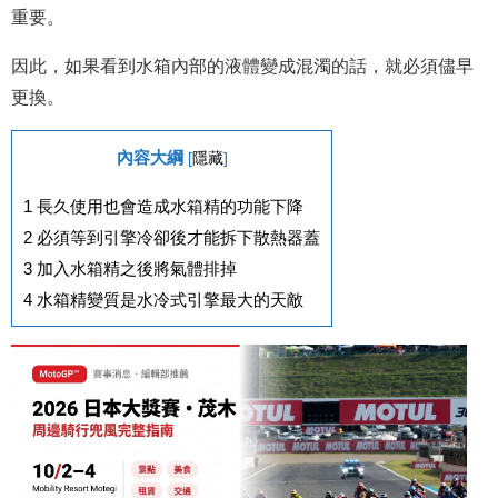
重要。
因此，如果看到水箱內部的液體變成混濁的話，就必須儘早
更換。
內容大綱
[
隱藏
]
1
長久使用也會造成水箱精的功能下降
2
必須等到引擎冷卻後才能拆下散熱器蓋
3
加入水箱精之後將氣體排掉
4
水箱精變質是水冷式引擎最大的天敵