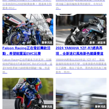
分享他與RG200的騎乘故事！ 透過車主對
球頂級工藝與極致美學的殿堂。今年5月
愛車-RG2...
15...
賽事消息
新車．絕版車
Falcon Racing正在發起籌款活
2024 YAMAHA YZF-R7經典再
動，希望能重返EWC比賽
現，全新迷幻風格新色燃爆賽道
Falcon Racing正在呼籲各方的支持，以確
YAMAHA將推出2024年款 YZF-R7 ，新款
保他們能在9月參加EWC Bol d'Or比賽，這
裝備和規格保持不變，但車身顏色和圖案進
是FIM世界耐力錦標賽的關鍵一輪，也是
行了調整，推出了藍色、黑色和消光灰三種
他...
新色，而20...
賽事消息
賽事消息