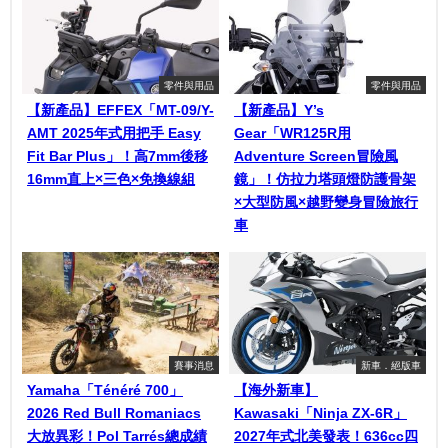
零件與用品
零件與用品
【新產品】EFFEX「MT-09/Y-
【新產品】Y’s
AMT 2025年式用把手 Easy
Gear「WR125R用
Fit Bar Plus」！高7mm後移
Adventure Screen冒險風
16mm直上×三色×免換線組
鏡」！仿拉力塔頭燈防護骨架
×大型防風×越野變身冒險旅行
車
賽事消息
新車．絕版車
Yamaha「Ténéré 700」
【海外新車】
2026 Red Bull Romaniacs
Kawasaki「Ninja ZX-6R」
大放異彩！Pol Tarrés總成績
2027年式北美發表！636cc四