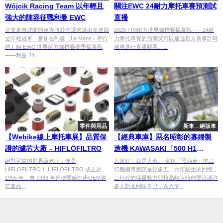
Wójcik Racing Team 以年輕且
關注EWC 24耐力摩托車賽預測試
強大的陣容征戰利曼 EWC
直播
這支來自波蘭的車隊將於本週末派出多達四
2025 FIM耐力世界錦標賽揭幕戰——24耐
位年輕冠軍，參加在利曼（Le Mans）舉行
力摩托車賽的預測試可以通過官方賽事計時
的 FIM EWC 世界耐力錦標賽賽季揭幕戰
服務進行直播觀看。...
——利曼 24...
零件與用品
新車．絕版車
【Webike線上摩托車展】品質保
【經典車庫】惡名昭彰的寡婦製
證的濾芯大廠 – HIFLOFILTRO
造機 KAWASAKI「500 H1
MACH III」
絕對可靠的世界級老牌，便是
大家好，我是大叔。 俗稱「黑油車」的二
HIFLOFILTRO！ HIFLOFILTRO 成立於
行程機車應該是很多五、六年級生的回憶，
1955 年，自 1963 年起便開始生產OEM濾
二行程的猛爆動力與拉高轉速時的聲浪讓許
芯產品...
多人對此回味不已，在六零...