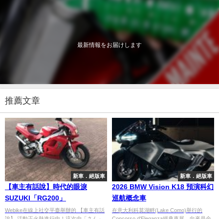
最新情報をお届けします
推薦文章
新車．絕版車
新車．絕版車
【車主有話說】時代的眼淚
2026 BMW Vision K18 預演科幻
SUZUKI「RG200」
巡航概念車
Webike在線上社交平臺舉辦的 【車主有話
在意大利科莫湖畔(Lake Como)舉行的
說】 活動正火熱進行中！這次由「さん」
Concorso d'Eleganza經典車展，向來是全