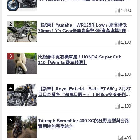
×KTRC/KIBS電控，11,599美元起
1,300
【試乘】Yamaha「WR125R Low」座高降低
70mm！Y’s Gear低座高座墊×低座高連桿×腳踏
著地感大幅改善，越野初學者推薦
1,100
比想像中更有機車感！HONDA Super Cub
110【Webike愛車精選】
1,100
【新車】Royal Enfield「BULLET 650」8月27
日日本發售（98萬日圓～）！648cc空冷並列雙
缸×虎眼指示燈×砲筒黑/戰艦藍兩色
1,100
Triumph Scrambler 400 XC的狂野造型與公路
實用性的完美結合
400