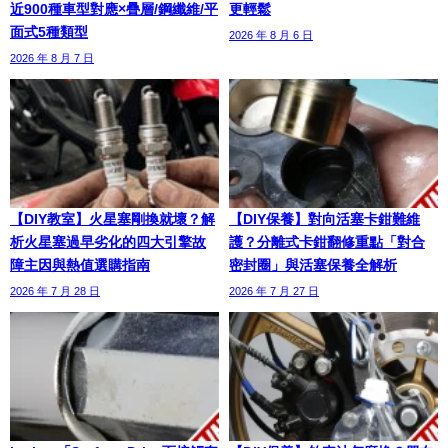
近900種車型對應×疊層/鋼纖維/平
更輕鬆
面式5種類型
2026 年 8 月 6 日
2026 年 8 月 7 日
【DIY教室】火星塞剛換就壞？解
【DIY保養】對向活塞卡鉗難維
析火星塞過早劣化的四大引擎故
護？分離式卡鉗翻修重點「對合
障主因與熱值選購指南
密封圈」與活塞保養全解析
2026 年 7 月 28 日
2026 年 7 月 27 日