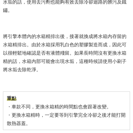
水垢的話，使用去污劑也能夠有效去除冷卻迴路的髒污及鐵
鏽。
將引擎本體內的水箱精排出後，接著就換成將水箱內存留的
水箱精排出。由於水箱採用乳白色的塑膠製造而成，因此可
以很輕鬆地確認是否有液體殘留。如果長時間沒有更換水箱
精的話，水箱內部可能會出現水垢，這種時候請使用小刷子
將水垢去除乾淨。
重點
・車款不同，更換水箱精的時間點也會跟著改變。
・更換水箱精時，一定要等到引擎完全冷卻之後才能打開
散熱器蓋。