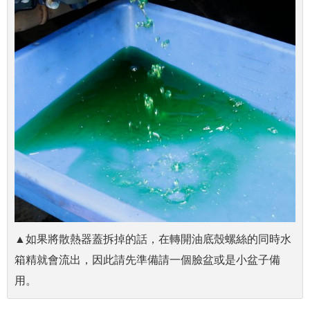
▲如果將散熱器蓋拆掉的話，在轉開油底殼螺絲的同時水
箱精就會流出，因此請先準備請一個臉盆或是小盆子備
用。