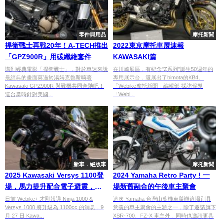
零件與用品
摩托新聞
捍衛戰士再戰20年！A-TECH推出
2022東京摩托車展速報
「GPZ900R」用碳纖維套件
KAWASAKI篇
講到經典電影「捍衛戰士」，對於車迷來說
在川崎展區，有紀念"Z系列"誕生50週年的
最經典的畫面莫過於湯姆克魯斯騎著
專用展示台，還展出了bimota的KB4。
Kawasaki GPZ900R 與戰機共同奔馳吧！
「Webike摩托新聞」編輯部 採訪報導
這台當時針對美國...
「Webi...
新車．絕版車
摩托新聞
2025 Kawasaki Versys 1100登
2024 Yamaha Retro Party ! 一
場，馬力提升配合電子避震，冒
場新舊融合的午後車主聚會
險旅程再進化！
日前 Webike+ 才剛報導 Ninja 1000 &
這次 Yamaha 台灣山葉機車舉辦這場別具
Versys 1000 將升級為 1100cc 的消息，9
意義的車主聚會的主題之一，除了邀請旗下
月 27 日 Kawa...
XSR-700、FZ-X 車主外，同時也邀請更具