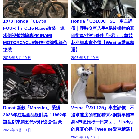
1978 Honda「CB750
Honda「CB1000F SE」車主評
FOURⅡ」Cafe Racer改裝—追
價｜即時交車入手×易於操控的直
求側視整體輪廓×MINAMI
四街車×旅行夥伴「F君」，舞妓
MOTORCYCLE製作×深邃藍綠色
花小姐真實心得【Webike愛車精
塗裝
選】
2026 年 8 月 10 日
2026 年 8 月 10 日
Ducati新款「Monster」榮獲
Vespa「VXL125」車主評價｜不
2026年紅點產品設計獎！1992年
追求速度的悠閒騎乘×鋼製單體車
誕生以來第五代×現代設計語彙
身×市區旅行一日來回，「Indy」
的真實心得【Webike愛車精選】
2026 年 8 月 10 日
2026 年 8 月 10 日