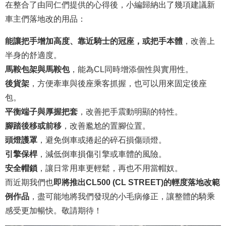
在整合了由同仁們提供的心得後，小編歸納出了幾項建議新
車主們落地改的用品：
能讓把手增加高度、靠近騎士的冠座，或把手本體
，改善上
半身的舒適度。
馬鞍包架與馬鞍包
，能為CL同時增添個性與實用性。
後貨架
，方便牽車與後座乘客抓握，也可以用來固定後座
包。
平衡端子與厚握把套
，改善把手震動明顯的特性。
腳踏後移或前移
，改善尷尬的置腳位置。
頭燈護罩
，避免倒車或捲起的碎石損傷頭燈。
引擎保桿
，減低倒車損傷引擎或車體的風險。
安全帽鎖
，讓日常用車更輕鬆，再也不用當帽奴。
而近期我們也
即將推出CL500 (CL STREET)的輕度落地改範
例作品
，盡可能地將我們發現的小毛病修正，讓整體的騎乘
感受更加暢快。敬請期待！