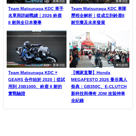
賽事消息
賽事消息
Team Matsunaga KDC 車手
Team Matsunaga KDC 車隊
名單與詳細戰績｜2026 鈴鹿
歷程全解析｜從成立到鈴鹿8
8 耐與全日本賽事
耐完賽及未來發展
賽事消息
摩托新聞
Team Matsunaga KDC ×
【獨家直擊】Honda
GEARS 合作始於 2020｜從試
MEGAFESTO 2026 曼谷萬人
用到 JSB1000、鈴鹿 8 耐的
祭典：GB350C、E-CLUTCH
實戰驗證
新科技與傳奇 JDM 改裝神車
全紀錄