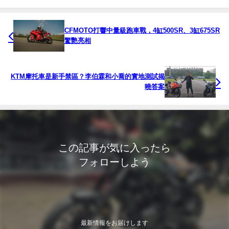
CFMOTO打響中量級跑車戰，4缸500SR、3缸675SR
驚艷亮相
KTM摩托車是新手禁區？李伯霖和小喬的實地測試揭
曉答案
この記事が気に入ったら
フォローしよう
最新情報をお届けします