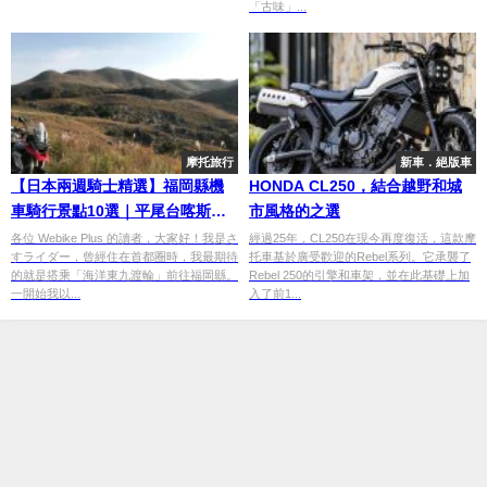
「古味」...
摩托旅行
新車．絕版車
【日本兩週騎士精選】福岡縣機
HONDA CL250，結合越野和城
車騎行景點10選｜平尾台喀斯特
市風格的之選
公路、志摩Sunset Road、太宰
各位 Webike Plus 的讀者，大家好！我是さ
經過25年，CL250在現今再度復活，這款摩
すライダー，曾經住在首都圈時，我最期待
托車基於廣受歡迎的Rebel系列。它承襲了
府天滿宮到在地美食完整攻略
的就是搭乘「海洋東九渡輪」前往福岡縣。
Rebel 250的引擎和車架，並在此基礎上加
一開始我以...
入了前1...