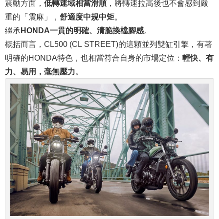
震動方面，
低轉速域相當滑順
，將轉速拉高後也不會感到嚴
重的「震麻」，
舒適度中規中矩
。
繼承
HONDA一貫的明確、清脆換檔腳感
。
概括而言，CL500 (CL STREET)的這顆並列雙缸引擎，有著
明確的HONDA特色，也相當符合自身的市場定位：
輕快、有
力、易用，毫無壓力
。