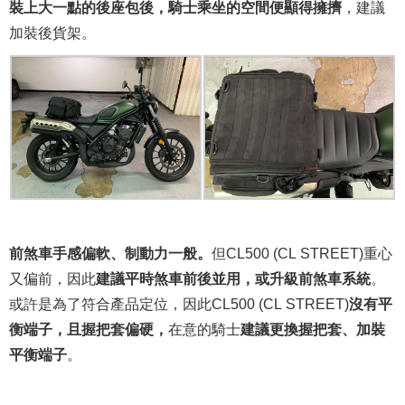
裝上大一點的後座包後，騎士乘坐的空間便顯得擁擠
，建議
加裝後貨架。
前煞車手感偏軟、制動力一般。
但CL500 (CL STREET)重心
又偏前，因此
建議平時煞車前後並用，或升級前煞車系統
。
或許是為了符合產品定位，因此CL500 (CL STREET)
沒有平
衡端子，且握把套偏硬，
在意的騎士
建議更換握把套、加裝
平衡端子
。