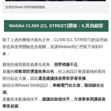
沿用自Rebel 500的極簡圓錶。
Webike CL500 (CL STREET)開箱：5.
其他細節
除了上述的幾個大面向之外，CL500 (CL STREET)的這些細
節也與使用體驗息息相關，並讓Webike同仁們留下深刻印
象：
圓形的後照鏡容易產生死角，
視野稍嫌不足
。
原廠的
排氣管防燙蓋效果出色
，但上繞設計會讓最熱的尾段
部分貼近大腿，因此
還是建議後座乘客穿著長褲
。
鎖頭沿用Rebel 500的設計，
車輛電門在左側，龍頭鎖在右
側
。
原廠並未配備後扶手，
建議加裝後扶手，方便牽車與讓後座
乘客抓握
。