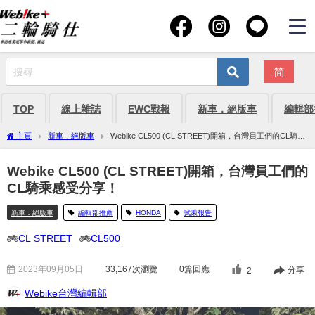
简
TOP
線上雜誌
EWC戰報
新車．絕版車
編輯部
主頁
新車．絕版車
Webike CL500 (CL STREET)開箱，台灣員工們的CL騎乘
感受分享！
Webike CL500 (CL STREET)開箱，台灣員工們的
CL騎乘感受分享！
新車．絕版車
編輯部推薦
HONDA
試乘報告
CL STREET
CL500
2023年09月05日
33,167
次瀏覽
0篇回應
分享
2
Webike台灣編輯部