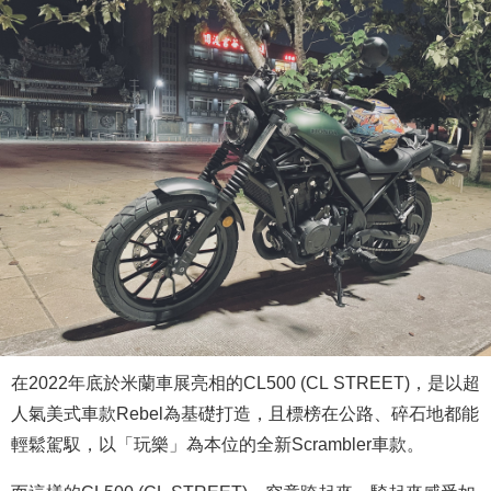
在2022年底於米蘭車展亮相的CL500 (CL STREET)，是以超
人氣美式車款Rebel為基礎打造，且標榜在公路、碎石地都能
輕鬆駕馭，以「玩樂」為本位的全新Scrambler車款。