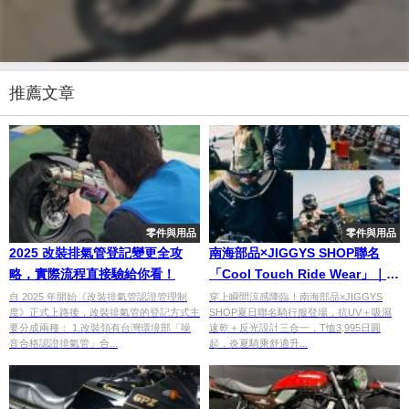
推薦文章
零件與用品
零件與用品
2025 改裝排氣管登記變更全攻
南海部品×JIGGYS SHOP聯名
略，實際流程直接驗給你看！
「Cool Touch Ride Wear」｜抗
UV涼感吸濕速乾夏日騎乘機能服
自 2025 年開始《改裝排氣管認證管理制
穿上瞬間涼感降臨！南海部品×JIGGYS
度》正式上路後，改裝排氣管的登記方式主
SHOP夏日聯名騎行服登場，抗UV＋吸濕
要分成兩種： 1.改裝領有台灣環境部「噪
速乾＋反光設計三合一，T恤3,995日圓
音合格認證排氣管」合...
起，炎夏騎乘舒適升...