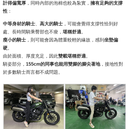
計得偏寬厚
，同時內部的泡棉也較為紮實，
擁有足夠的支撐
性
：
中等身材的騎士
、
高大的騎士
，可能會覺得支撐性恰到好
處、長時間騎乘臀部也不痠，
堪稱舒適
。
瘦小的騎士
，則可能會因為體重較輕的緣故，感到
坐墊偏
硬
。
由於面積、厚度充足，因此
雙載堪稱舒適
。
騎姿部分，
155cm的同事也能用雙腳的腳尖著地
，接地性對
於多數騎士而言都不成問題。