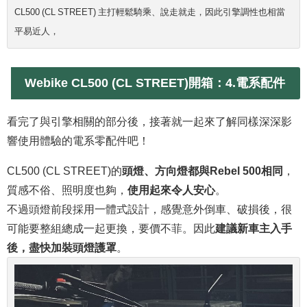
CL500 (CL STREET) 主打輕鬆騎乘、說走就走，因此引擎調性也相當
平易近人，
Webike CL500 (CL STREET)開箱：4.
電系配件
看完了與引擎相關的部分後，接著就一起來了解同樣深深影
響使用體驗的電系零配件吧！
CL500 (CL STREET)的
頭燈、方向燈都與Rebel 500相同
，
質感不俗、照明度也夠，
使用起來令人安心
。
不過頭燈前段採用一體式設計，感覺意外倒車、破損後，很
可能要整組總成一起更換，要價不菲。因此
建議新車主入手
後，盡快加裝頭燈護罩
。