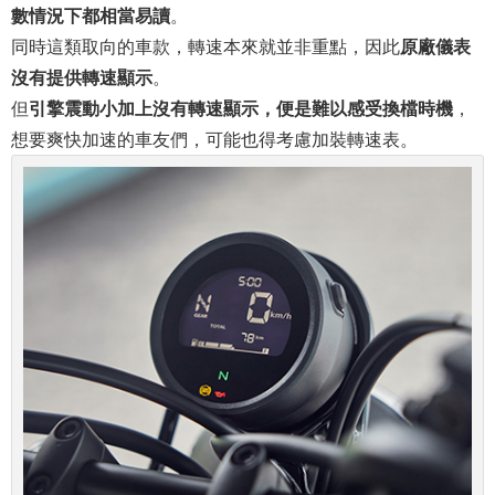
數情況下都相當易讀
。
同時這類取向的車款，轉速本來就並非重點，因此
原廠儀表
沒有提供轉速顯示
。
但
引擎震動小加上沒有轉速顯示，便是難以感受換檔時機
，
想要爽快加速的車友們，可能也得考慮加裝轉速表。