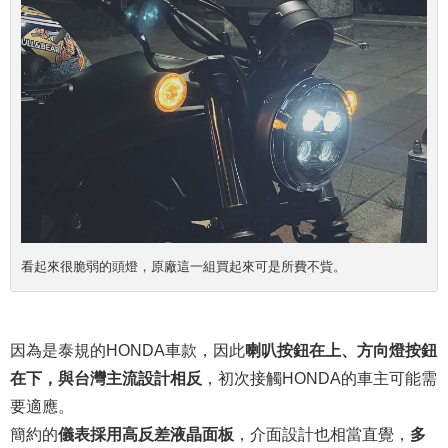
看起來很脆弱的頭燈，原廠這一組買起來可是所費不貲。
因為是泰規的HONDA車款，因此
喇叭按鈕在上、方向燈按鈕
在下，與台灣主流設計相反
，初次接觸HONDA的車主可能需
要適應。
簡約的
儀表採用高反差液晶面板
，介面設計也相當直覺，
多