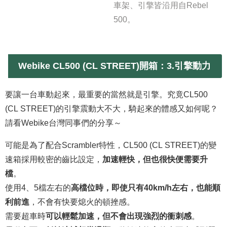
車架、引擎皆沿用自Rebel
500。
Webike CL500 (CL STREET)開箱：3.
引擎動力
要讓一台車動起來，最重要的當然就是引擎。究竟CL500
(CL STREET)的引擎震動大不大，騎起來的體感又如何呢？
請看Webike台灣同事們的分享～
可能是為了配合Scrambler特性，CL500 (CL STREET)的變
速箱採用較密的齒比設定，
加速輕快，但也很快便需要升
檔
。
使用4、5檔左右的
高檔位時，即使只有40km/h左右，也能順
利前進
，不會有快要熄火的頓挫感。
需要超車時
可以輕鬆加速，但不會出現強烈的衝刺感
。