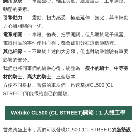
懸吊系統
－－車體重心、軸距長度、避震設定，主掌操控、
動態的要素。
引擎動力
－－震動、扭力感受、極速延伸、齒比，與車輛動
力心臟相關的一切。
電系相關
－－車燈、儀表、把手開關，但凡屬於電子儀器、
電器用品的零件使用心得，都會被劃分在這個範疇裡。
其他細節
－－不屬於上述的大分類，但也對騎乘體驗有重要
影響的部分。
我們也將同事們的騎乘心得，統整為「
瘦小的騎士
、
中等身
材的騎士
、
高大的騎士
」三個版本，
方便不同身材、習慣的車友們，迅速掌握CL500 (CL
STREET)可能帶給自己的體驗。
Webike CL500 (CL STREET)開箱：1.
人體工學
首先跨坐上車，我們可以發現CL500 (CL STREET)的
坐墊設