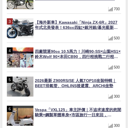
著地感大幅改善，越野初學者推薦
700
【海外新車】Kawasaki「Ninja ZX-6R」2027
年式北美發表！636cc四缸×銀河銀/暮光藍新色
×KTRC/KIBS電控，11,599美元起
500
四廠競逐90cc 10.5馬力！川崎90-SS×山葉HS1×
鈴木Wolf 90×本田CB90，四行程挑戰二行程的
榮譽之戰｜型錄是映照時代的後照鏡 第19回
500
2026最新 Z900RS/SE 人氣TOP10改裝特輯｜
BEET排氣管、OHLINS後避震、ARCHI坐墊
300
Vespa「VXL125」車主評價｜不追求速度的悠閒
騎乘×鋼製單體車身×市區旅行一日來回，
「Indy」的真實心得【Webike愛車精選】
300