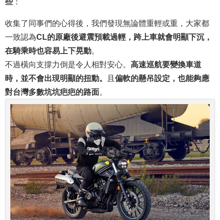
些
：
收集了同事們的心得後，我們發現無論體重輕或重，大家都
一致認為
CL的原廠後避震預載過輕，跨上車就會明顯下沉，
在騎乘時也容易上下晃動
。
不過橫向支撐力倒是令人相對安心。
高速巡航要變換車道
時，並不會出現明顯的扭動。
且
偏軟的懸吊設定，也能夠應
對台灣多數坑坑疤疤的路面
。