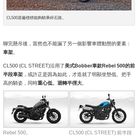
CL500原廠標榜能夠騎乘碎石路。
聊完懸吊後，當然也不能漏了另一個影響車體動態的要素：
車架
。
CL500 (CL STREET)沿用了
美式Bobber車款Rebel 500的前
半段車架
，或許正是因為如此，才造就了明顯坐墊低、把手
高的騎姿，同時
重心低、迴轉半徑大
。
Rebel 500。
CL500 (CL STREET) 前半段