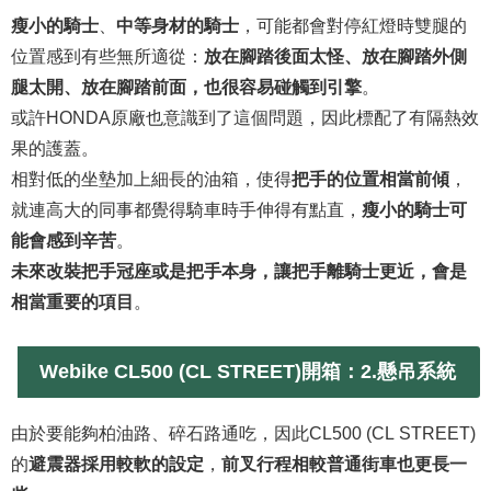
瘦小的騎士
、
中等身材的騎士
，可能都會對停紅燈時雙腿的
位置感到有些無所適從：
放在腳踏後面太怪、放在腳踏外側
腿太開、放在腳踏前面，也很容易碰觸到引擎
。
或許HONDA原廠也意識到了這個問題，因此標配了有隔熱效
果的護蓋。
相對低的坐墊加上細長的油箱，使得
把手的位置相當前傾
，
就連高大的同事都覺得騎車時手伸得有點直，
瘦小的騎士
可
能會感到辛苦
。
未來改裝把手冠座或是把手本身，讓把手離騎士更近，會是
相當重要的項目
。
Webike CL500 (CL STREET)開箱：2.
懸吊系統
由於要能夠柏油路、碎石路通吃，因此CL500 (CL STREET)
的
避震器採用較軟的設定
，
前叉行程相較普通街車也更長一