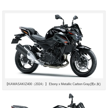
【KAWASAKIZ400（2024）】 Ebony x Metallic Carbon Gray(黑x 灰)