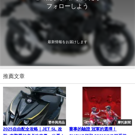
フォローしよう
最新情報をお届けします
推薦文章
零件與用品
摩托新聞
2025自由配全攻略｜JET SL 改
賽事的驗證 冠軍的選擇！