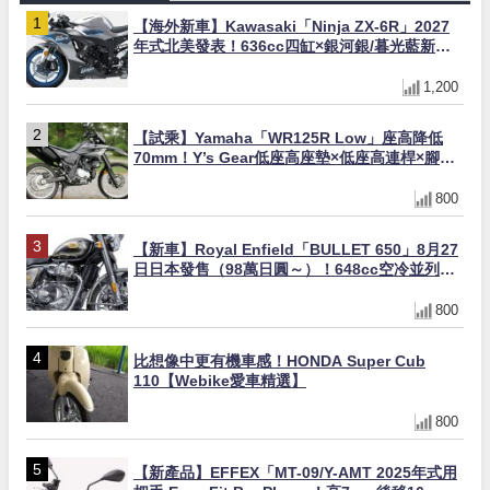
【海外新車】Kawasaki「Ninja ZX-6R」2027
年式北美發表！636cc四缸×銀河銀/暮光藍新色
×KTRC/KIBS電控，11,599美元起
1,200
【試乘】Yamaha「WR125R Low」座高降低
70mm！Y’s Gear低座高座墊×低座高連桿×腳踏
著地感大幅改善，越野初學者推薦
800
【新車】Royal Enfield「BULLET 650」8月27
日日本發售（98萬日圓～）！648cc空冷並列雙
缸×虎眼指示燈×砲筒黑/戰艦藍兩色
800
比想像中更有機車感！HONDA Super Cub
110【Webike愛車精選】
800
【新產品】EFFEX「MT-09/Y-AMT 2025年式用