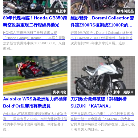
新車．絕版車
零件與用品
80年代魂再臨！Honda GB350跨
絕妙變身，Doremi Collection套
時空改裝重現二行程經典榮光
件讓Z900RS復刻成Z1000R的外
觀！
HONDA 西班牙舉辦了改裝票選大賽
經過4年的等待，Doremi Collection終於推
「Honda Garage Dreams」，本屆主題聚
出了Lawson Z1000R外觀套件，該套件首
焦於新古典風格車款GB350/CB350。來自
次亮相於2019年東京摩托車展。這款...
歐洲...
賽事消息
新車．絕版車
Aviobike WRS為歐洲耐力錦標賽
刀刀致命毫無破綻！詳細解構
Bol d’Or決賽招募新成員
SUZUKI「KATANA」
Aviobike WRS車隊對即將到來的Bol d'Or決
不光只是SUZUKI的車主，相信只要是摩托
賽——同時也是2025年FIM耐力世錦賽決勝
車騎士就一定會聽過「KATANA」的大名。
站的車手陣容作出兩項調整。車隊招募了
它與其他車輛截然不同的存在感，至今仍吸
義...
引著無數人的目光。...