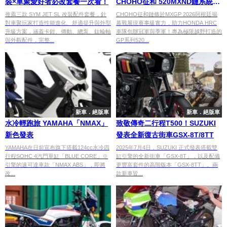
裝×車聚愛好者必改套餐一次看！
CHOHO征和 520MXND鏈系統，
助力HONDA HRC車隊奪得
推薦三款 SYM JET SL 改裝配件套餐，針
CHOHO征和鏈條於MXGP 2026阿根廷揭
對車聚玩家打造性能進化、舒適提升與外型
幕戰展現賽事級實力，助力HONDA HRC
MXGP 2026賽季首冠！
升級方案，涵蓋卡鉗、傳動、總泵、鈦輪軸
車隊包辦冠軍與季軍！專為極限越野打造的
與外觀配件，完整...
GP系列520...
新車．絕版車
新車．絕版車
水冷輕跑旅 YAMAHA「NMAX」
致敬傳奇二行程T500！SUZUKI
新色發表
發表全新復古街車GSX-8T/8TT
YAMAHA在日前宣布旗下搭載124cc水冷四
2025年7月4日，SUZUKI 正式發表搭載雙
行程SOHC 4汽門單缸「BLUE CORE」※
缸引擎的全新街車「GSX-8T」，以及配備
引擎的速可達車款「NMAX ABS」，即將
更豐富套件的高階版本「GSX-8TT」。兩
改...
款新車皆...