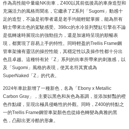
作為高性能中量級NK街車，Z400以其前低後高的車身造型和
充滿活力的風格而聞名，它繼承了Z系列「Sugomi」動感十
足的造型，不論是初學者還是老手均能輕鬆掌握，能為所有
騎士帶來出色的駕駛感受。398cc的水冷並列雙缸引擎在不論
是低轉速時展現出的強勁扭力，還是加速時呈現的順暢表
現，都實現了容易上手的特性。同時輕盈的Trellis Frame鋼
管車架擁有靈活的操控性能，其穩定性以及操作性都十分出
色且卓越。這種特有於「Z」系列的街車所帶來的刺激感，以
及「Sugomi」風格的表現，使其名符其實成為
SuperNaked「Z」的代表。
2024年車款新增了一種新色，名為「Ebony x Metallic
Carbon Gray」，主要以黑色和灰色為基調，並添加鮮豔的橙
色作點綴，呈現出極具侵略性的外觀。同時，Z400的特點之
一的Trellis Frame鋼管車架顏色也從綠色轉變為典雅的黑
色，凸顯出更冷酷的形象。