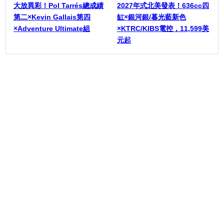
大放異彩！Pol Tarrés總成績
2027年式北美發表！636cc四
第二×Kevin Gallais第四
缸×銀河銀/暮光藍新色
×Adventure Ultimate組
×KTRC/KIBS電控，11,599美
元起