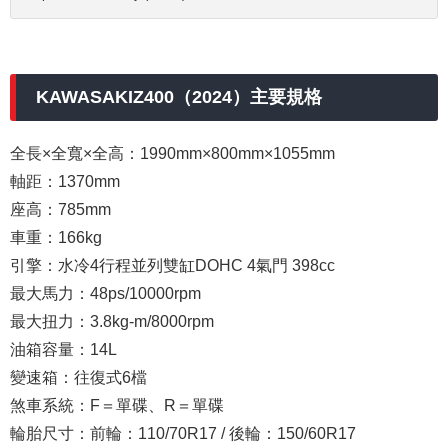
KAWASAKIZ400（2024）主要規格
全長×全寬×全高：1990mm×800mm×1055mm
軸距：1370mm
座高：785mm
車重：166kg
引擎：水冷4行程並列雙缸DOHC 4氣門 398cc
最大馬力：48ps/10000rpm
最大扭力：3.8kg-m/8000rpm
油箱容量：14L
變速箱：往復式6檔
煞車系統：F＝單碟、R＝單碟
輪胎尺寸：前輪：110/70R17 / 後輪：150/60R17