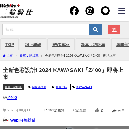
简
TOP
線上雜誌
EWC戰報
新車．絕版車
編輯部
主頁
新車．絕版車
全新色彩設計! 2024 KAWASAKI「Z400」即將上市
全新色彩設計! 2024 KAWASAKI「Z400」即將上
市
新車．絕版車
編輯部推薦
新車介紹
KAWASAKI
Z400
2023年08月11日
17,292
次瀏覽
0篇回應
分享
0
Webike編輯部