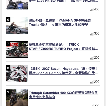
把手 Easy Fit Bar Plus」！高7mm後移16mm
直上×三色×免換線組
400
僅因外觀一見鍾情！YAMAHA SR400改裝
Tracker風格｜ 女車主的機車人生蛻變記
300
挑戰量產街車渦輪新紀元！TRICK
STAR「Z900RS TURBO Project」直指超越
Ducati Superleggera性能
200
【海外】2027 Suzuki Hayabusa（隼）發表！
新增 Special Edition 特仕版，全新珍珠白塗裝
與專屬配備登場
200
Triumph Scrambler 400 XC的狂野造型與公路
實用性的完美結合
200