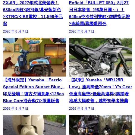
ZX-6R」2027年式北美發表！
Enfield「BULLET 650」8月27
636cc四缸×銀河銀/暮光藍新色
日日本發售（98萬日圓～）！
×KTRC/KIBS電控，11,599美元
648cc空冷並列雙缸×虎眼指示燈
起
×砲筒黑/戰艦藍兩色
2026 年 8 月 7 日
2026 年 8 月 7 日
【海外限定】Yamaha「Fazzio
【試乘】Yamaha「WR125R
Special Edition Sunset Blue」
Low」座高降低70mm！Y’s Gear
印尼登場！復古夕陽意象×125cc
低座高座墊×低座高連桿×腳踏著
Blue Core混合動力×限量販售
地感大幅改善，越野初學者推薦
2026 年 8 月 7 日
2026 年 8 月 7 日