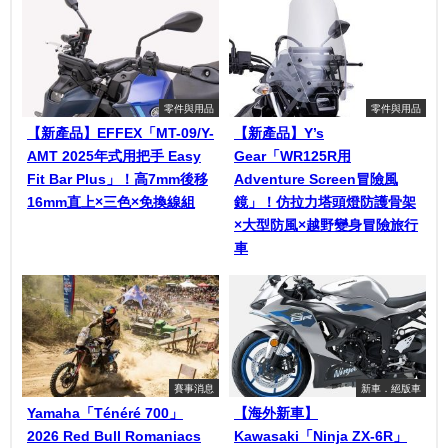
零件與用品
零件與用品
【新產品】EFFEX「MT-09/Y-
【新產品】Y’s
AMT 2025年式用把手 Easy
Gear「WR125R用
Fit Bar Plus」！高7mm後移
Adventure Screen冒險風
16mm直上×三色×免換線組
鏡」！仿拉力塔頭燈防護骨架
×大型防風×越野變身冒險旅行
車
賽事消息
新車．絕版車
Yamaha「Ténéré 700」
【海外新車】
2026 Red Bull Romaniacs
Kawasaki「Ninja ZX-6R」