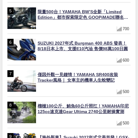
限量500台！YAMAHA BW’S全新「Limited
Edition」都市探索限定色 GOOPiMADE聯名包
同步登場
700
SUZUKI 2027年式 Burgman 400 ABS 發表！
8/18日本上市、支援E10汽油 售價98萬100日圓
600
僅因外觀一見鍾情！YAMAHA SR400改裝
Tracker風格｜ 女車主的機車人生蛻變記
500
榴槤100公斤、鮪魚60公斤照扛！YAMAHA印尼
125cc速克達Gear Ultima 2740公里耐操實測
500
【海外新車】Suzuki 2027年式北美首發！GSX-