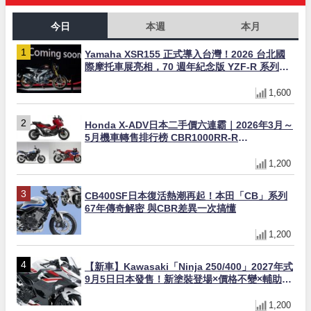
今日
本週
本月
Yamaha XSR155 正式導入台灣！2026 台北國
際摩托車展亮相，70 週年紀念版 YZF-R 系列限
量追加販售
1,600
Honda X-ADV日本二手價六連霸｜2026年3月～
5月機車轉售排行榜 CBR1000RR-R
FIREBLADE SP首度躋身前十
1,200
CB400SF日本復活熱潮再起！本田「CB」系列
67年傳奇解密 與CBR差異一次搞懂
1,200
【新車】Kawasaki「Ninja 250/400」2027年式
9月5日日本發售！新塗裝登場×價格不變×輔助滑
動式離合器×LED頭燈標配
1,200