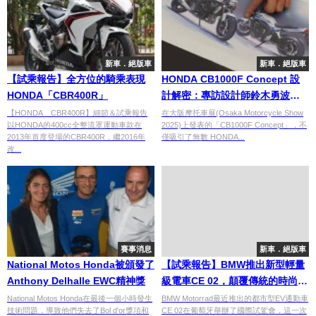
新車．絕版車
新車．絕版車
【試乘報告】全方位的騎乘表現
HONDA CB1000F Concept 設
HONDA「CBR400R」
計解密：專訪設計師鈴木勇波，
探尋新世代 CB 的靈魂
【HONDA CBR400R】細節＆試乘報告
在大阪摩托車展(Osaka Motorcycle Show
以HONDA的400cc全整流罩運動車款在
2025)上發表的「CB1000F Concept」，不
2013年首度登場的CBR400R，繼2016年
僅吸引了無數 HONDA...
改...
賽事消息
新車．絕版車
National Motos Honda被頒發了
【試乘報告】BMW推出新型輕量
Anthony Delhalle EWC精神獎
級電車CE 02，顛覆傳統的時尚選
擇
National Motos Honda在最後一個小時發生
BMW Motorrad最近推出的都市型EV通勤車
技術問題，導致他們失去了Bol d'or獎項和
CE 02在葡萄牙舉辦了國際試駕會，這一次