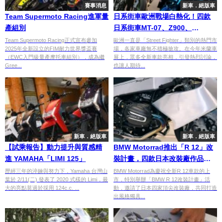
賽事消息
新車．絕版車
Team Supermoto Racing進軍量
日系街車歐洲戰場白熱化！四款
產組別
日系街車MT-07、Z900、
CB750/1000 Hornet深度解析
Team Supermoto Racing正式宣布參加
歐洲一直是「Street Fighter」類別的熱門市
2025年全新設立的FIM耐力世界獎盃賽
場，各家車廠無不積極搶攻。在今年米蘭車
（EWC入門級量產摩托車組別），成為繼
展上，眾多全新車款亮相，引發熱烈討論，
Gree...
也讓人期待...
新車．絕版車
新車．絕版車
【試乘報告】動力提升與質感精
BMW Motorrad推出「R 12」改
進 YAMAHA「LIMI 125」
裝計畫，四款日本改裝廠作品亮
相東京
歷經三年的淬鍊與努力下，Yamaha 台灣山
BMW Motorrad為慶祝全新R 12車款的上
葉於 2/11(二) 發表了 2020 式樣的 Limi，最
市，特別舉辦「BMW R 12改裝計畫」活
大的亮點莫過於採用 124c.c. ...
動，邀請了日本四家頂尖改裝廠，共同打造
出風格獨具...