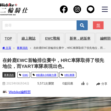
简
TOP
線上雜誌
EWC戰報
新車．絕版車
編輯部
主頁
賽事消息
在鈴鹿EWC首輪排位賽中，HRC車隊取得了領先地位，而
YART車隊表現出色。
在鈴鹿EWC首輪排位賽中，HRC車隊取得了領先
地位，而YART車隊表現出色。
賽事消息
EWC
#鈴鹿8小時耐力賽
HRC車隊
2023年08月04日
5,571
次瀏覽
0篇回應
分享
0
Webike編輯部