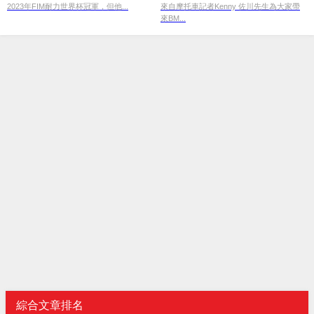
2023年FIM耐力世界杯冠軍，但他...
來自摩托車記者Kenny 佐川先生為大家帶
來BM...
綜合文章排名