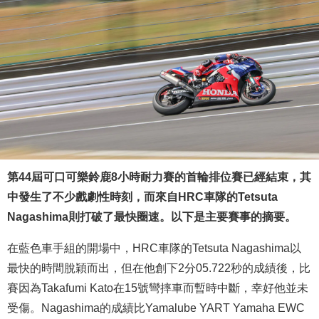
第44屆可口可樂鈴鹿8小時耐力賽的首輪排位賽已經結束，其
中發生了不少戲劇性時刻，而來自HRC車隊的Tetsuta
Nagashima則打破了最快圈速。以下是主要賽事的摘要。
在藍色車手組的開場中，HRC車隊的Tetsuta Nagashima以
最快的時間脫穎而出，但在他創下2分05.722秒的成績後，比
賽因為Takafumi Kato在15號彎摔車而暫時中斷，幸好他並未
受傷。Nagashima的成績比Yamalube YART Yamaha EWC