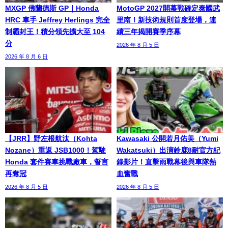
MXGP 佛蘭德斯 GP｜Honda
MotoGP 2027開幕戰確定泰國武
HRC 車手 Jeffrey Herlings 完全
里南！新技術規則首度登場，連
制霸封王！積分領先擴大至 104
續三年揭開賽季序幕
分
2026 年 8 月 5 日
2026 年 8 月 6 日
【JRR】野左根航汰（Kohta
Kawasaki 公開若月佑美（Yumi
Nozane）重返 JSB1000！駕駛
Wakatsuki）出演鈴鹿8耐官方紀
Honda 套件賽車挑戰廠車，誓言
錄影片！直擊雨戰幕後與車隊熱
再奪冠
血奮戰
2026 年 8 月 5 日
2026 年 8 月 5 日