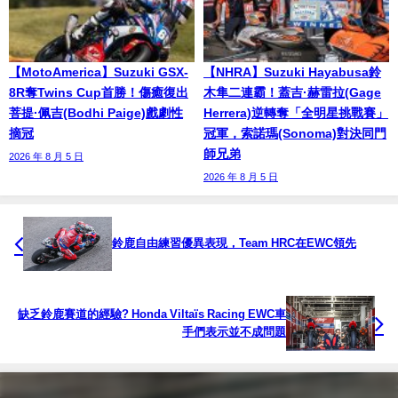
【MotoAmerica】Suzuki GSX-
【NHRA】Suzuki Hayabusa鈴
8R奪Twins Cup首勝！傷癒復出
木隼二連霸！蓋吉·赫雷拉(Gage
菩提·佩吉(Bodhi Paige)戲劇性
Herrera)逆轉奪「全明星挑戰賽」
摘冠
冠軍，索諾瑪(Sonoma)對決同門
師兄弟
2026 年 8 月 5 日
2026 年 8 月 5 日
鈴鹿自由練習優異表現，Team HRC在EWC領先
缺乏鈴鹿賽道的經驗? Honda Viltaïs Racing EWC車
手們表示並不成問題