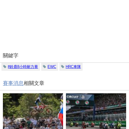
關鍵字
#鈴鹿8小時耐力賽
EWC
HRC車隊
賽事消息
相關文章