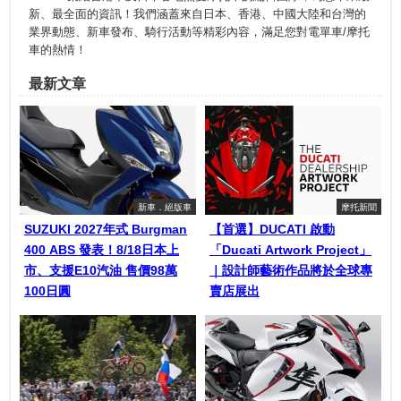
新、最全面的資訊！我們涵蓋來自日本、香港、中國大陸和台灣的
業界動態、新車發布、騎行活動等精彩內容，滿足您對電單車/摩托
車的熱情！
最新文章
新車．絕版車
摩托新聞
SUZUKI 2027年式 Burgman
【首選】DUCATI 啟動
400 ABS 發表！8/18日本上
「Ducati Artwork Project」
市、支援E10汽油 售價98萬
｜設計師藝術作品將於全球專
100日圓
賣店展出